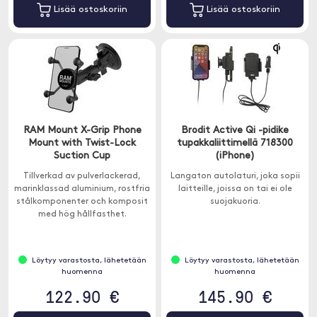
Lisää ostoskoriin
Lisää ostoskoriin
RAM Mount X-Grip Phone
Brodit Active Qi -pidike
Mount with Twist-Lock
tupakkaliittimellä 718300
Suction Cup
(iPhone)
Tillverkad av pulverlackerad,
Langaton autolaturi, joka sopii
marinklassad aluminium, rostfria
laitteille, joissa on tai ei ole
stålkomponenter och komposit
suojakuoria.
med hög hållfasthet.
Löytyy varastosta, lähetetään
Löytyy varastosta, lähetetään
huomenna
huomenna
122.90 €
145.90 €