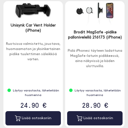
Unisynk Car Vent Holder
(iPhone)
Brodit MagSafe -pidike
pallonivelellä 216173 (iPhone)
Ruotsissa valmistettu, joustava,
huomaamaton ja yksinkertainen
Pidä iPhonesi täyteen ladattuna
pidike tuulettimen säleikköä
MagSafe-laturin pidikkeessä,
varten.
aina näkyvissä ja käden
ulottuvilla.
Löytyy varastosta, lähetetään
Löytyy varastosta, lähetetään
huomenna
huomenna
24.90 €
28.90 €
Lisää ostoskoriin
Lisää ostoskoriin