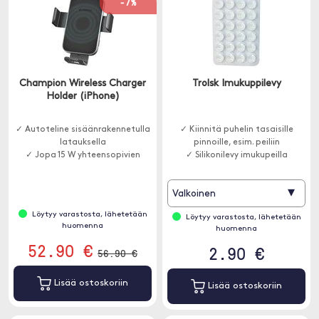
-7%
Champion Wireless Charger
Trolsk Imukuppilevy
Holder (iPhone)
✓ Autoteline sisäänrakennetulla
✓ Kiinnitä puhelin tasaisille
latauksella
pinnoille, esim. peiliin
✓ Jopa 15 W yhteensopivien
✓ Silikonilevy imukupeilla
▾
Valkoinen
Löytyy varastosta, lähetetään
Löytyy varastosta, lähetetään
huomenna
huomenna
52.90 €
2.90 €
56.90 €
Lisää ostoskoriin
Lisää ostoskoriin