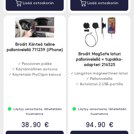
Lisää ostoskoriin
Lisää ostoskoriin
Brodit Kiinteä teline
pallonivelellä 711239 (iPhone)
Brodit MagSafe laturi
pallonivelellä + tupakka-
✓ Passiivinen pidike
adapteri 216325
✓ Käytännöllinen autossa
✓ Langaton magneettinen laturi
✓ Käytetään ProClipin kanssa
✓ Pallonivelellä
✓ Autolaturi 2 USB-portilla
Löytyy varastosta, lähetetään
Löytyy varastosta, lähetetään
huomenna
huomenna
38.90 €
94.90 €