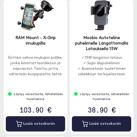
RAM Mount - X-Grip
Moobio Autoteline
imukupilla
puhelimelle Langattomalla
Latauksella 15W
Erittäin vahva imukupin pidike,
✓ 15W langaton lataus
jonka kiinnität laatikkoon ja
✓ Sopii älypuhelimiin
napsautat. Taattu, jotta
✓ Asennetaan tuulettimen
vältetään kuoppaisilta teiltä.
säleikköyn tai kojelautaan
Löytyy varastosta, lähetetään
Löytyy varastosta, lähetetään
huomenna
huomenna
103.90 €
38.90 €
Lisää ostoskoriin
Lisää ostoskoriin