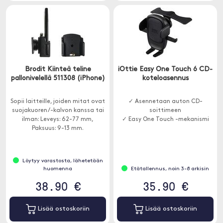
Brodit Kiinteä teline
iOttie Easy One Touch 6 CD-
pallonivelellä 511308 (iPhone)
koteloasennus
Sopii laitteille, joiden mitat ovat
✓ Asennetaan auton CD-
suojakuoren/-kalvon kanssa tai
soittimeen
ilman: Leveys: 62-77 mm,
✓ Easy One Touch -mekanismi
Paksuus: 9-13 mm.
Löytyy varastosta, lähetetään
huomenna
Etätallennus, noin 3-8 arkisin
38.90 €
35.90 €
Lisää ostoskoriin
Lisää ostoskoriin