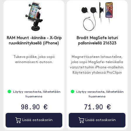
RAM Mount -kiinnike - X-Grip
Brodit MagSafe laturi
ruuvikiinnityksellä (iPhone)
pallonivelellä 216323
Tukeva pidike, joka sopii
Magnettisateen latausteline,
erinomaisesti autoon.
joka sopii MagSafe-tekniikalla
varustettuihin iPhone-malleihin.
Käytetään yhdessä ProClipin
kanssa.
Löytyy varastosta, lähetetään
Löytyy varastosta, lähetetään
huomenna
huomenna
98.90 €
71.90 €
Lisää ostoskoriin
Lisää ostoskoriin