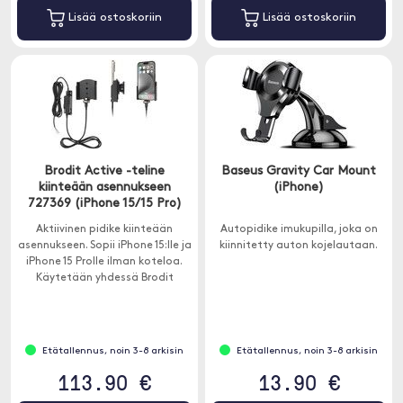
Lisää ostoskoriin
Lisää ostoskoriin
Brodit Active -teline
Baseus Gravity Car Mount
kiinteään asennukseen
(iPhone)
727369 (iPhone 15/15 Pro)
Aktiivinen pidike kiinteään
Autopidike imukupilla, joka on
asennukseen. Sopii iPhone 15:lle ja
kiinnitetty auton kojelautaan.
iPhone 15 Prolle ilman koteloa.
Käytetään yhdessä Brodit
ProClipin kanssa.
Etätallennus, noin 3-8 arkisin
Etätallennus, noin 3-8 arkisin
113.90 €
13.90 €