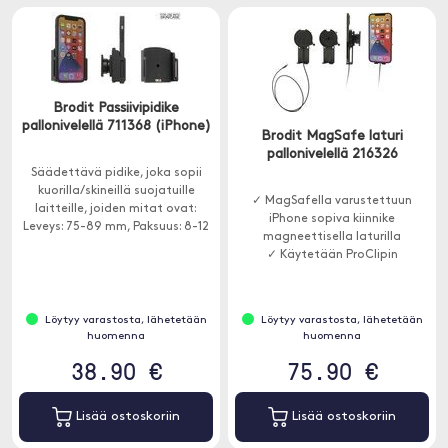
Brodit Passiivipidike
pallonivelellä 711368 (iPhone)
Brodit MagSafe laturi
pallonivelellä 216326
Säädettävä pidike, joka sopii
kuorilla/skineillä suojatuille
✓ MagSafella varustettuun
laitteille, joiden mitat ovat:
iPhone sopiva kiinnike
Leveys: 75-89 mm, Paksuus: 8-12
magneettisella laturilla
mm.
✓ Käytetään ProClipin
Löytyy varastosta, lähetetään
Löytyy varastosta, lähetetään
huomenna
huomenna
38.90 €
75.90 €
Lisää ostoskoriin
Lisää ostoskoriin