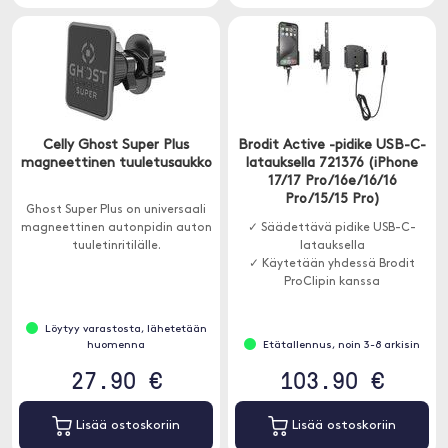
Celly Ghost Super Plus
Brodit Active -pidike USB-C-
magneettinen tuuletusaukko
latauksella 721376 (iPhone
17/17 Pro/16e/16/16
Pro/15/15 Pro)
Ghost Super Plus on universaali
magneettinen autonpidin auton
✓ Säädettävä pidike USB-C-
tuuletinritilälle.
latauksella
✓ Käytetään yhdessä Brodit
ProClipin kanssa
Löytyy varastosta, lähetetään
huomenna
Etätallennus, noin 3-8 arkisin
27.90 €
103.90 €
Lisää ostoskoriin
Lisää ostoskoriin