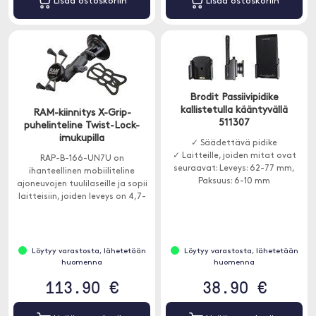
Lisää ostoskoriin
Lisää ostoskoriin
Brodit Passiivipidike
kallistetulla kääntyvällä
RAM-kiinnitys X-Grip-
511307
puhelinteline Twist-Lock-
imukupilla
✓ Säädettävä pidike
✓ Laitteille, joiden mitat ovat
RAP-B-166-UN7U on
seuraavat: Leveys: 62-77 mm,
ihanteellinen mobiiliteline
Paksuus: 6-10 mm
ajoneuvojen tuulilaseille ja sopii
laitteisiin, joiden leveys on 4,7-
8,25 cm.
Löytyy varastosta, lähetetään
Löytyy varastosta, lähetetään
huomenna
huomenna
113.90 €
38.90 €