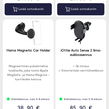
Lisää ostoskoriin
Lisää ostoskoriin
Hama Magnetic Car Holder
iOttie Auto Sense 2 Ilma-
aukkoasennus
Magneettinen puhelinteline
✓ Qi-lataus
tuulilasille, joka toimii Apple
✓ Kiinnitetään venttiiliverkkoon
MagSafe- ja Hama MagLine -
tuotteiden kanssa.
Etätallennus, noin 3-8 arkisin
Etätallennus, noin 3-8 arkisin
38.90 €
85.90 €