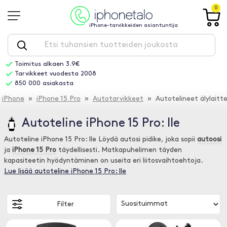
0
iPhone-tarvikkeiden asiantuntija
Toimitus alkaen 3.9€
Tarvikkeet vuodesta 2008
850 000 asiakasta
iPhone
»
iPhone 15 Pro
»
Autotarvikkeet
» Autotelineet älylaittei
Autoteline iPhone 15 Pro: lle
Autoteline iPhone 15 Pro: lle Löydä autosi pidike, joka sopii
autoosi
ja
iPhone 15 Pro
täydellisesti. Matkapuhelimen täyden
kapasiteetin hyödyntäminen on useita eri liitosvaihtoehtoja.
Lue lisää autoteline iPhone 15 Pro: lle
Filter