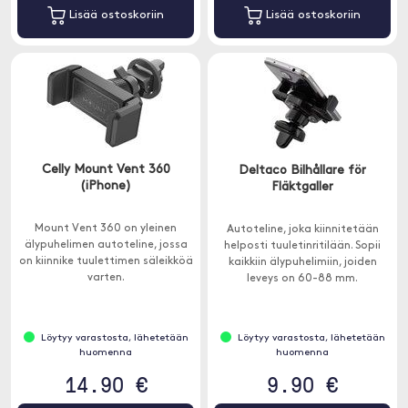
Lisää ostoskoriin
Lisää ostoskoriin
Celly Mount Vent 360
Deltaco Bilhållare för
(iPhone)
Fläktgaller
Mount Vent 360 on yleinen
Autoteline, joka kiinnitetään
älypuhelimen autoteline, jossa
helposti tuuletinritilään. Sopii
on kiinnike tuulettimen säleikköä
kaikkiin älypuhelimiin, joiden
varten.
leveys on 60-88 mm.
Löytyy varastosta, lähetetään
Löytyy varastosta, lähetetään
huomenna
huomenna
14.90 €
9.90 €