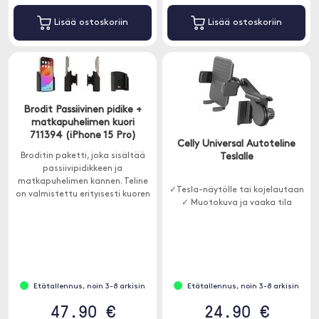
Lisää ostoskoriin
Lisää ostoskoriin
Brodit Passiivinen pidike +
matkapuhelimen kuori
711394 (iPhone 15 Pro)
Celly Universal Autoteline
Broditin paketti, joka sisältää
Teslalle
passiivipidikkeen ja
matkapuhelimen kannen. Teline
✓Tesla-näytölle tai kojelautaan
on valmistettu erityisesti kuoren
✓ Muotokuva ja vaaka tila
mukaan, jotta se sopii
täydellisesti iPhone 15 Prolle.
Etätallennus, noin 3-8 arkisin
Etätallennus, noin 3-8 arkisin
47.90 €
24.90 €