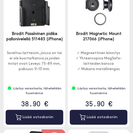
Brodit Passiivinen pidike
Brodit Magnetic Mount
pallonivelellä 511483 (iPhone)
217066 (iPhone)
Soveltuu laitteisiin, joissa on tai
✓ Magneettinen kiinnitys
ei ole kuorta/kansia ja joiden
✓ Yhteensopiva MagSafe-
mitat ovat: Leveys: 75-89 mm,
laitteiden kanssa
paksuus: 9-13 mm.
✓ Mukana metallirengas
Löytyy varastosta, lähetetään
Löytyy varastosta, lähetetään
huomenna
huomenna
38.90 €
35.90 €
Lisää ostoskoriin
Lisää ostoskoriin