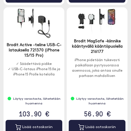
Brodit MagSafe -kiinnike
Brodit Active -teline USB-C-
kääntyvällä kääntöpuolella
latauksella 721370 (iPhone
216177
15/15 Pro)
iPhone pidetään tukevasti
✓ Säädettävä pidike
paikallaan pystysuorassa
✓ USB-C-lataus iPhone 15:lle ja
asennossa, joka antaa sinulle
iPhone 15 Prolle kotelolla
parhaan mahdollisen
matkapuhelinpeiton. Autolaturi
sisältyy toimitukseen ja
kannattimeen on trust laitteen
alla oleva tuki.
Löytyy varastosta, lähetetään
Löytyy varastosta, lähetetään
huomenna
huomenna
103.90 €
56.90 €
Lisää ostoskoriin
Lisää ostoskoriin