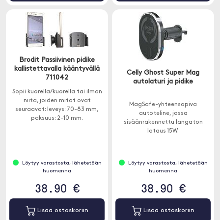
Brodit Passiivinen pidike
kallistettavalla kääntyvällä
Celly Ghost Super Mag
711042
autolaturi ja pidike
Sopii kuorella/kuorella tai ilman
niitä, joiden mitat ovat
MagSafe-yhteensopiva
seuraavat: leveys: 70-83 mm,
autoteline, jossa
paksuus: 2-10 mm.
sisäänrakennettu langaton
lataus 15W.
Löytyy varastosta, lähetetään
Löytyy varastosta, lähetetään
huomenna
huomenna
38.90 €
38.90 €
Lisää ostoskoriin
Lisää ostoskoriin