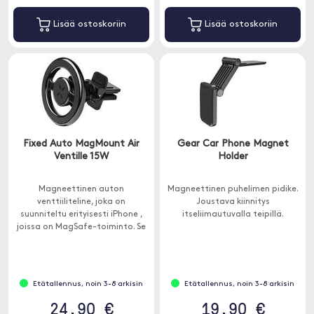
Lisää ostoskoriin
Lisää ostoskoriin
Fixed Auto MagMount Air
Gear Car Phone Magnet
Ventille 15W
Holder
Magneettinen auton
Magneettinen puhelimen pidike.
venttiiliteline, joka on
Joustava kiinnitys
suunniteltu erityisesti iPhone ,
itseliimautuvalla teipillä.
joissa on MagSafe-toiminto. Se
on suunniteltu sopimaan
tuuletusritilään.
Etätallennus, noin 3-8 arkisin
Etätallennus, noin 3-8 arkisin
24.90 €
19.90 €