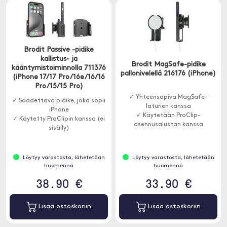
Brodit Passive -pidike
kallistus- ja
Brodit MagSafe-pidike
kääntymistoiminnolla 711376
pallonivelellä 216176 (iPhone)
(iPhone 17/17 Pro/16e/16/16
Pro/15/15 Pro)
✓ Yhteensopiva MagSafe-
✓ Säädettävä pidike, joka sopii
laturien kanssa
iPhone
✓ Käytetään ProClip-
✓ Käytetty ProClipin kanssa (ei
asennusalustan kanssa
sisälly)
Löytyy varastosta, lähetetään
Löytyy varastosta, lähetetään
huomenna
huomenna
38.90 €
33.90 €
Lisää ostoskoriin
Lisää ostoskoriin