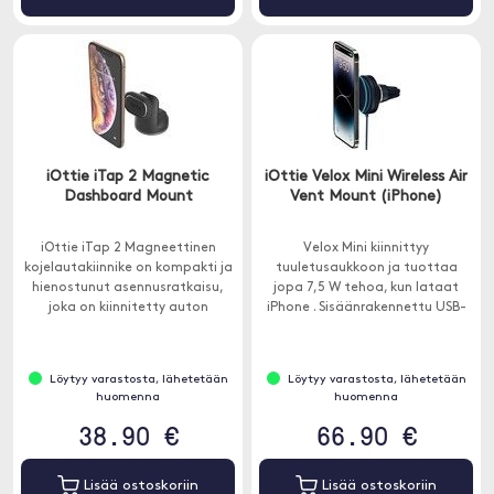
iOttie iTap 2 Magnetic
iOttie Velox Mini Wireless Air
Dashboard Mount
Vent Mount (iPhone)
iOttie iTap 2 Magneettinen
Velox Mini kiinnittyy
kojelautakiinnike on kompakti ja
tuuletusaukkoon ja tuottaa
hienostunut asennusratkaisu,
jopa 7,5 W tehoa, kun lataat
joka on kiinnitetty auton
iPhone . Sisäänrakennettu USB-
kojetauluun.
C-kaapeli.
Löytyy varastosta, lähetetään
Löytyy varastosta, lähetetään
huomenna
huomenna
38.90 €
66.90 €
Lisää ostoskoriin
Lisää ostoskoriin