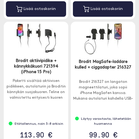
Lisää ostoskoriin
Lisää ostoskoriin
Brodit aktiivipidike +
Brodit MagSafe-laddare
kännykkäkuori 721394
kulled + ciggadapter 216327
(iPhone 15 Pro)
Paketti sisältää aktiivisen
Brodit 216327 on langaton
pidikkeen, autolaturin ja Broditin
magneettilaturi, joka sopii
kännykän suojakuoren. Teline on
iPhone MagSafen kanssa.
valmistettu erityisesti kuoren
Mukana autolaturi kahdella USB-
mukaan, jotta se sopii
portilla.
täydellisesti iPhone 15 Prolle.
Löytyy varastosta, lähetetään
Etätallennus, noin 3-8 arkisin
huomenna
113.90 €
99.90 €