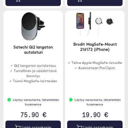
Brodit MagSafe-Mount
Satechi Qi2 langaton
216172 (iPhone)
autolaturi
✓ Teline Apple MagSafe-laturille
✓ Qi2 langaton autolataus
✓ Asennetaan ProClipiin
✓ Turvallinen ja säädettävä
kiinnitys
✓ Toimii MagSafe-laitteiden
kanssa
Löytyy varastosta, lähetetään
Löytyy varastosta, lähetetään
huomenna
huomenna
75.90 €
19.90 €
Lisää ostoskoriin
Lisää ostoskoriin