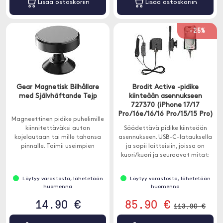
Lisää ostoskoriin
Lisää ostoskoriin
-25%
Gear Magnetisk Bilhållare
Brodit Active -pidike
med Självhäftande Tejp
kiinteään asennukseen
727370 (iPhone 17/17
Pro/16e/16/16 Pro/15/15 Pro)
Magneettinen pidike puhelimille
kiinnitettäväksi auton
Säädettävä pidike kiinteään
kojelautaan tai mille tahansa
asennukseen. USB-C-latauksella
pinnalle. Toimii useimpien
ja sopii laitteisiin, joissa on
markkinoiden puhelinkoteloiden
kuori/kuori ja seuraavat mitat:
kanssa, joiden sisällä on
Leveys: 70-83 mm, Paksuus: 6-10
metallia.
mm.
Löytyy varastosta, lähetetään
Löytyy varastosta, lähetetään
huomenna
huomenna
14.90 €
85.90 €
113.90 €