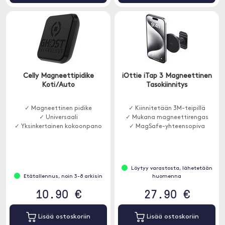
Celly Magneettipidike
iOttie iTap 3 Magneettinen
Koti/Auto
Tasokiinnitys
✓ Magneettinen pidike
✓ Kiinnitetään 3M-teipillä
✓ Universaali
✓ Mukana magneettirengas
✓ Yksinkertainen kokoonpano
✓ MagSafe-yhteensopiva
Löytyy varastosta, lähetetään
Etätallennus, noin 3-8 arkisin
huomenna
10.90 €
27.90 €
Lisää ostoskoriin
Lisää ostoskoriin