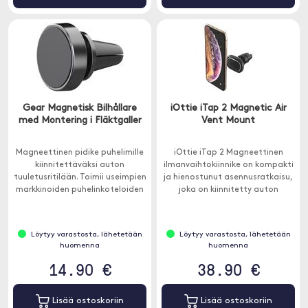
Gear Magnetisk Bilhållare
iOttie iTap 2 Magnetic Air
med Montering i Fläktgaller
Vent Mount
Magneettinen pidike puhelimille
iOttie iTap 2 Magneettinen
kiinnitettäväksi auton
ilmanvaihtokiinnike on kompakti
tuuletusritilään. Toimii useimpien
ja hienostunut asennusratkaisu,
markkinoiden puhelinkoteloiden
joka on kiinnitetty auton
kanssa, joiden sisällä on
ilmaventtiileihin.
metallia.
Löytyy varastosta, lähetetään
Löytyy varastosta, lähetetään
huomenna
huomenna
14.90 €
38.90 €
Lisää ostoskoriin
Lisää ostoskoriin