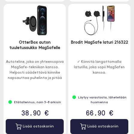
OtterBox auton
Brodit MagSafe laturi 216322
tuuletusaukko MagSafelle
Autoteline, joka on yhteensopiva
✓ Kiinnitä langattomalla
MagSafe-tekniikan kanssa.
laturilla, joka sopii MagSafen
Helposti säädettävä kiinnike
kanssa.
napsauttaa puhelinta ja pitää
sitä tukevasti missä tahansa.
Löytyy varastosta, lähetetään
Etätallennus, noin 3-8 arkisin
huomenna
38.90 €
66.90 €
Lisää ostoskoriin
Lisää ostoskoriin