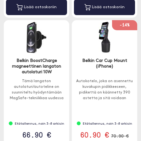
Lisää ostoskoriin
Lisää ostoskoriin
-14%
Belkin BoostCharge
Belkin Car Cup Mount
magneettinen langaton
(iPhone)
autolaturi 10W
Tämä langaton
Autokotelo, joka on asennettu
autolaturi/autoteline on
kuvakupin pidikkeeseen,
suunniteltu hyödyntämään
pidikettä on käännetty 390
MagSafe-tekniikkaa uudessa
astetta ja sitä voidaan
iPhone . Lataa iPhone nopeasti
kulmassa 90 astetta.
autossa jopa 10 W:n teholla.
Etätallennus, noin 3-8 arkisin
Etätallennus, noin 3-8 arkisin
66.90 €
60.90 €
70.90 €