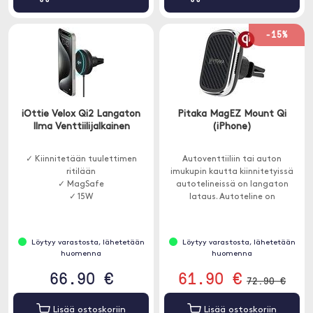
-15%
iOttie Velox Qi2 Langaton
Pitaka MagEZ Mount Qi
Ilma Venttiilijalkainen
(iPhone)
✓ Kiinnitetään tuulettimen
Autoventtiiliin tai auton
ritilään
imukupin kautta kiinnitetyissä
✓ MagSafe
autotelineissä on langaton
✓ 15W
lataus. Autoteline on
magneettinen, 9 vahvaa
magneettia pitää puhelimesi.
Löytyy varastosta, lähetetään
Löytyy varastosta, lähetetään
huomenna
huomenna
66.90 €
61.90 €
72.90 €
Lisää ostoskoriin
Lisää ostoskoriin