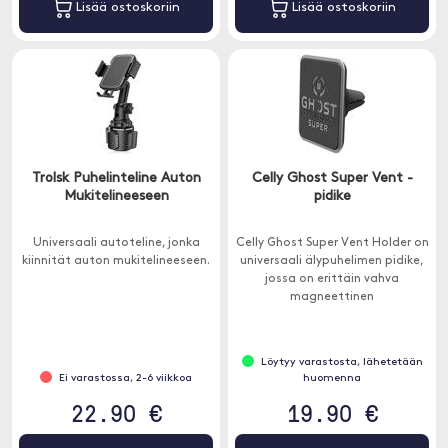
Lisää ostoskoriin
Lisää ostoskoriin
Trolsk Puhelinteline Auton
Celly Ghost Super Vent -
Mukitelineeseen
pidike
Universaali autoteline, jonka
Celly Ghost Super Vent Holder on
kiinnität auton mukitelineeseen.
universaali älypuhelimen pidike,
jossa on erittäin vahva
magneettinen
kiinnitysjärjestelmä.
Löytyy varastosta, lähetetään
Ei varastossa, 2-6 viikkoa
huomenna
22.90 €
19.90 €