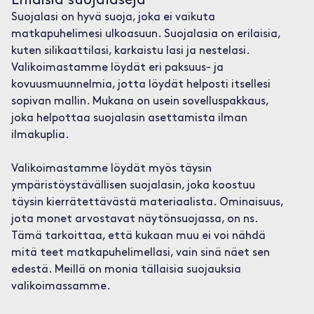
Erilaisia suojalaseja
Suojalasi on hyvä suoja, joka ei vaikuta
matkapuhelimesi ulkoasuun. Suojalasia on erilaisia,
kuten silikaattilasi, karkaistu lasi ja nestelasi.
Valikoimastamme löydät eri paksuus- ja
kovuusmuunnelmia, jotta löydät helposti itsellesi
sopivan mallin. Mukana on usein sovelluspakkaus,
joka helpottaa suojalasin asettamista ilman
ilmakuplia.
Valikoimastamme löydät myös täysin
ympäristöystävällisen suojalasin, joka koostuu
täysin kierrätettävästä materiaalista. Ominaisuus,
jota monet arvostavat näytönsuojassa, on ns.
Tämä tarkoittaa, että kukaan muu ei voi nähdä
mitä teet matkapuhelimellasi, vain sinä näet sen
edestä. Meillä on monia tällaisia suojauksia
valikoimassamme.