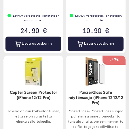
Löytyy varastosta, lähetetään
Löytyy varastosta, lähetetään
maananta..
maananta..
24.90 €
10.90 €
Lisää ostoskoriin
Lisää ostoskoriin
-17%
Copter Screen Protector
PanzerGlass Safe
(iPhone 12/12 Pro)
näytönsuoja (iPhone 12 12/12
Pro)
Elokuva on niin korkealaatuinen,
PanzerGlass- PanzerGlass suojaa
että se on varustettu
puhelimesi onnettomuuksilta
elinikäisellä takuulla.
tanssilattialla, pieleen menneiltä
selfieiltä ja jokapäiväiseltä