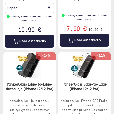
▾
Hopea
Löytyy varastosta, lähetetään
Löytyy varastosta, lähetetään
maananta..
maananta..
7.90 €
10.90 €
10.90 €
Lisää ostoskoriin
Lisää ostoskoriin
-14%
-11%
PanzerGlass Edge-to-Edge-
PanzerGlass Edge-to-Edge
tietosuoja (iPhone 12/12 Pro)
(iPhone 12/12 Pro)
Karkaistu lasi, joka ulottuu
Karkaistu lasi iPhone 12/12 Prolle,
näytön reunoihin asti.
joka suojaa näyttöäsi
Yksityisyyden suodattimen
naarmuilta ja lialta. Lasissa on