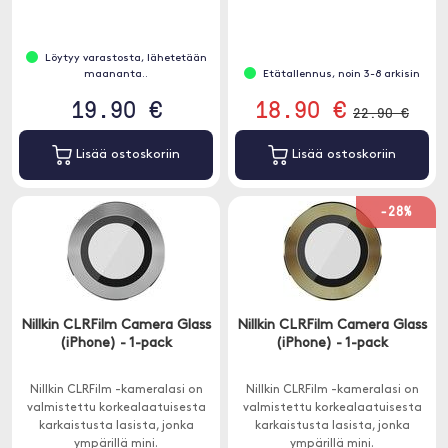
hampailulta.
Löytyy varastosta, lähetetään
maananta..
Etätallennus, noin 3-8 arkisin
19.90 €
18.90 €
22.90 €
Lisää ostoskoriin
Lisää ostoskoriin
-28%
Nillkin CLRFilm Camera Glass
Nillkin CLRFilm Camera Glass
(iPhone) - 1-pack
(iPhone) - 1-pack
Nillkin CLRFilm -kameralasi on
Nillkin CLRFilm -kameralasi on
valmistettu korkealaatuisesta
valmistettu korkealaatuisesta
karkaistusta lasista, jonka
karkaistusta lasista, jonka
ympärillä mini.
ympärillä mini.