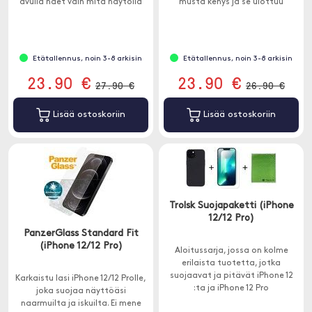
avulla näet vain mitä näytöllä
musta kehys ja se ulottuu
tapahtuu ja jos joku katsoo
näytön reunoihin asti.
sivulta, hän näkee vain mustan
näytön.
Etätallennus, noin 3-8 arkisin
Etätallennus, noin 3-8 arkisin
23.90 €
23.90 €
27.90 €
26.90 €
Lisää ostoskoriin
Lisää ostoskoriin
Trolsk Suojapaketti (iPhone
12/12 Pro)
PanzerGlass Standard Fit
(iPhone 12/12 Pro)
Aloitussarja, jossa on kolme
erilaista tuotetta, jotka
suojaavat ja pitävät iPhone 12
Karkaistu lasi iPhone 12/12 Prolle,
:ta ja iPhone 12 Pro
joka suojaa näyttöäsi
tahrattomana.
naarmuilta ja iskuilta. Ei mene