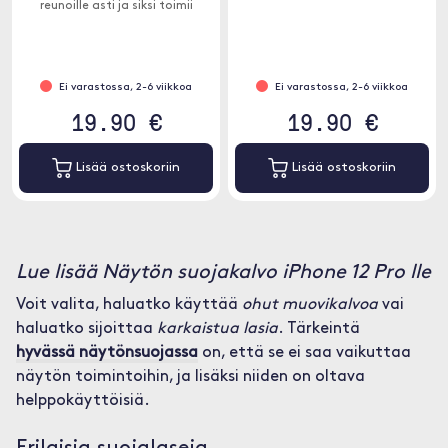
reunoille asti ja siksi toimii
yhdessä kuorien kanssa.
Ei varastossa, 2-6 viikkoa
Ei varastossa, 2-6 viikkoa
19.90 €
19.90 €
Lisää ostoskoriin
Lisää ostoskoriin
Lue lisää Näytön suojakalvo iPhone 12 Pro lle
Voit valita, haluatko käyttää
ohut muovikalvoa
vai
haluatko sijoittaa
karkaistua lasia
. Tärkeintä
hyvässä näytönsuojassa
on, että se ei saa vaikuttaa
näytön toimintoihin, ja lisäksi niiden on oltava
helppokäyttöisiä.