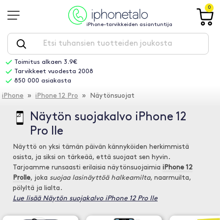
0
iPhone-tarvikkeiden asiantuntija
Toimitus alkaen 3.9€
Tarvikkeet vuodesta 2008
850 000 asiakasta
iPhone
»
iPhone 12 Pro
» Näytönsuojat
Näytön suojakalvo iPhone 12
Pro lle
Näyttö on yksi tämän päivän kännyköiden herkimmistä
osista, ja siksi on tärkeää, että suojaat sen hyvin.
Tarjoamme runsaasti erilaisia näytönsuojaimia
iPhone 12
Prolle
, joka
suojaa lasinäyttöä halkeamilta
, naarmuilta,
pölyltä ja lialta.
Lue lisää Näytön suojakalvo iPhone 12 Pro lle