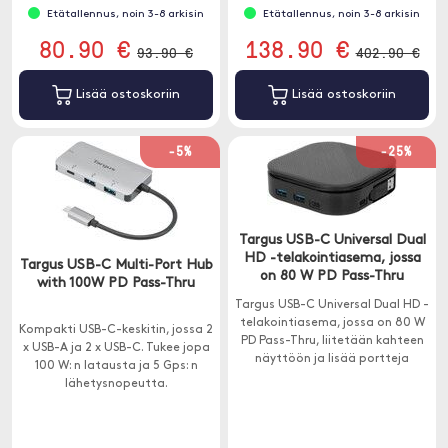
Etätallennus, noin 3-8 arkisin
Etätallennus, noin 3-8 arkisin
80.90 €
138.90 €
93.90 €
402.90 €
Lisää ostoskoriin
Lisää ostoskoriin
-5%
-25%
Targus USB-C Universal Dual
HD -telakointiasema, jossa
Targus USB-C Multi-Port Hub
on 80 W PD Pass-Thru
with 100W PD Pass-Thru
Targus USB-C Universal Dual HD -
telakointiasema, jossa on 80 W
Kompakti USB-C-keskitin, jossa 2
PD Pass-Thru, liitetään kahteen
x USB-A ja 2 x USB-C. Tukee jopa
näyttöön ja lisää portteja
100 W: n latausta ja 5 Gps: n
kannettavaan tietokoneeseen.
lähetysnopeutta.