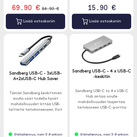
69.90 €
15.90 €
84.90 €
Lisää ostoskoriin
Lisää ostoskoriin
Sandberg USB-C - 4 x USB-C
Sandberg USB-C - 3xUSB-
-keskitin
A+2xUSB-C Hub Saver
Sandberg USB-C to 4 x USB-C
Tämän Sandberg keskittimen
Hub antaa sinulle
avulla saat todella hyvät
mahdollisuuden laajentaa
mahdollisuudet liittää USB-
tietokoneen USB-C-porttia
laitteita tietokoneeseen. Voit
neljään uuteen porttiin.
esimerkiksi liittää USB-tikun,
tulostimen ja hiiren
samanaikaisesti.
Etätallennus, noin 3-8 arkisin
Etätallennus, noin 3-8 arkisin