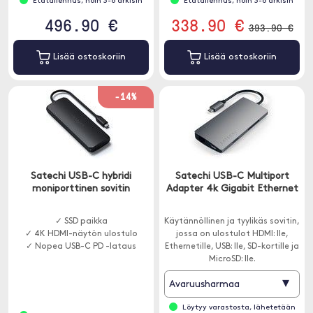
Etätallennus, noin 3-8 arkisin
Etätallennus, noin 3-8 arkisin
496.90 €
338.90 €
393.90 €
Lisää ostoskoriin
Lisää ostoskoriin
-14%
Satechi USB-C hybridi
Satechi USB-C Multiport
moniporttinen sovitin
Adapter 4k Gigabit Ethernet
✓ SSD paikka
Käytännöllinen ja tyylikäs sovitin,
✓ 4K HDMI-näytön ulostulo
jossa on ulostulot HDMI: lle,
✓ Nopea USB-C PD -lataus
Ethernetille, USB: lle, SD-kortille ja
MicroSD: lle.
▾
Avaruusharmaa
Löytyy varastosta, lähetetään