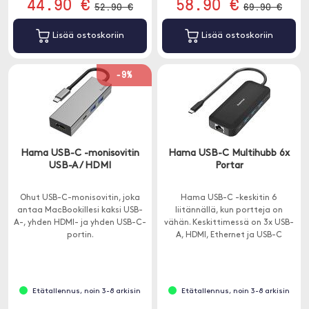
44.90 €
58.90 €
52.90 €
69.90 €
Lisää ostoskoriin
Lisää ostoskoriin
-9%
Hama USB-C -monisovitin
Hama USB-C Multihubb 6x
USB-A / HDMI
Portar
Ohut USB-C-monisovitin, joka
Hama USB-C -keskitin 6
antaa MacBookillesi kaksi USB-
liitännällä, kun portteja on
A-, yhden HDMI- ja yhden USB-C-
vähän. Keskittimessä on 3x USB-
portin.
A, HDMI, Ethernet ja USB-C
läpimenolatauksella.
Etätallennus, noin 3-8 arkisin
Etätallennus, noin 3-8 arkisin