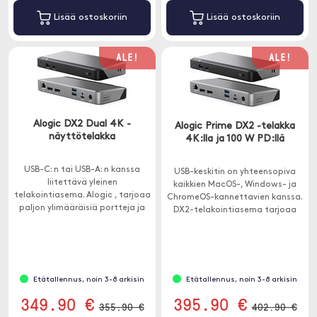
Lisää ostoskoriin
Lisää ostoskoriin
ALE!
ALE!
Alogic DX2 Dual 4K -
Alogic Prime DX2 -telakka
näyttötelakka
4K:lla ja 100 W PD:llä
USB-C: n tai USB-A: n kanssa
USB-keskitin on yhteensopiva
liitettävä yleinen
kaikkien MacOS-, Windows- ja
telakointiasema. Alogic , tarjoaa
ChromeOS-kannettavien kanssa.
paljon ylimääräisiä portteja ja
DX2-telakointiasema tarjoaa
sillä on 65 W: n suorituskyky.
pääsyn kaikkiin kotitoimisto-,
koulutus- tai yritysympäristössä
tarvittaviin portteihin.
Etätallennus, noin 3-8 arkisin
Etätallennus, noin 3-8 arkisin
349.90 €
395.90 €
355.90 €
402.90 €