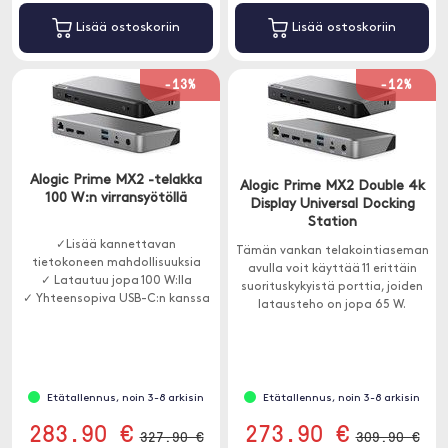
Lisää ostoskoriin
Lisää ostoskoriin
-13%
-12%
Alogic Prime MX2 -telakka
Alogic Prime MX2 Double 4k
100 W:n virransyötöllä
Display Universal Docking
Station
✓Lisää kannettavan
Tämän vankan telakointiaseman
tietokoneen mahdollisuuksia
avulla voit käyttää 11 erittäin
✓ Latautuu jopa 100 W:lla
suorituskykyistä porttia, joiden
✓ Yhteensopiva USB-C:n kanssa
latausteho on jopa 65 W.
(DP Alt Mode)
Yhteensopiva Windowsin ja
Macin kanssa.
Etätallennus, noin 3-8 arkisin
Etätallennus, noin 3-8 arkisin
283.90 €
273.90 €
327.90 €
309.90 €