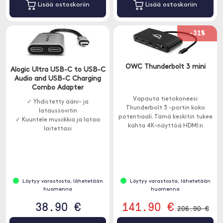
Lisää ostoskoriin
Lisää ostoskoriin
-31%
OWC Thunderbolt 3 mini
Alogic Ultra USB-C to USB-C
Audio and USB-C Charging
Combo Adapter
Vapauta tietokoneesi
✓ Yhdistetty ääni- ja
Thunderbolt 3 -portin koko
lataussovitin
potentiaali. Tämä keskitin tukee
✓ Kuuntele musiikkia ja lataa
kahta 4K-näyttöä HDMI:n
laitettasi
kautta, ja siinä on kaksi USB-A-
ja yksi Ethernet-portti.
Löytyy varastosta, lähetetään
Löytyy varastosta, lähetetään
huomenna
huomenna
38.90 €
141.90 €
206.90 €