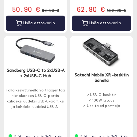
50.90 €
62.90 €
96.90 €
122.90 €
Lisää ostoskoriin
Lisää ostoskoriin
Sandberg USB-C to 2xUSB-A
Satechi Mobile XR -keskitin
+ 2xUSB-C Hub
äänellä
Tällä keskittimellä voit laajentaa
✓USB-C-keskitin
tietokoneen USB-C-portin
✓ 100W lataus
kahdeksi uudeksi USB-C-portiksi
✓ Useita eri portteja
ja kahdeksi uudeksi USB-A-
portiksi.
Etätallennus, noin 3-8 arkisin
Etätallennus, noin 3-8 arkisin