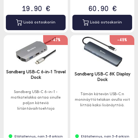
19.90 €
60.90 €
Lisää ostoskoriin
Lisää ostoskoriin
-47%
-49%
Sandberg USB-C 6-in-1 Travel
Sandberg USB-C 8K Display
Dock
Dock
Sandberg USB-C 6-in-1 -
Tämän kätevän USB-C:n
matkatelakka antaa sinulle
moninäyttötelakan avulla voit
paljon käteviä
liittää kaksi lisänäyttöä.
liitäntävaihtoehtoja
tietokoneellesi USB-C-portilla.
Etätallennus, noin 3-8 arkisin
Etätallennus, noin 3-8 arkisin