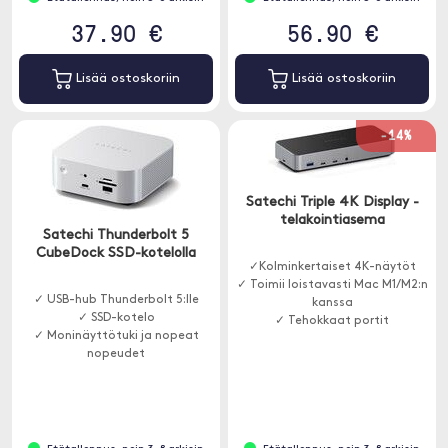
37.90 €
56.90 €
Lisää ostoskoriin
Lisää ostoskoriin
-14%
Satechi Triple 4K Display -
telakointiasema
Satechi Thunderbolt 5
CubeDock SSD-kotelolla
✓Kolminkertaiset 4K-näytöt
✓ Toimii loistavasti Mac M1/M2:n
✓ USB-hub Thunderbolt 5:lle
kanssa
✓ SSD-kotelo
✓ Tehokkaat portit
✓ Moninäyttötuki ja nopeat
nopeudet