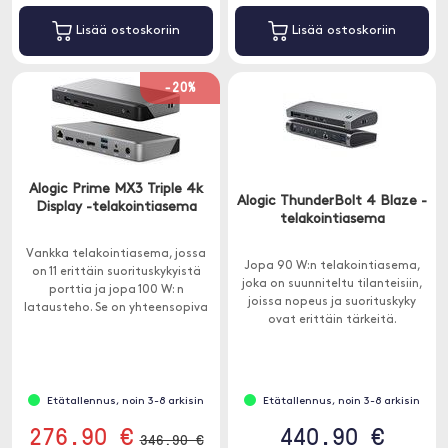
Lisää ostoskoriin
Lisää ostoskoriin
-20%
Alogic Prime MX3 Triple 4k
Alogic ThunderBolt 4 Blaze -
Display -telakointiasema
telakointiasema
Vankka telakointiasema, jossa
Jopa 90 W:n telakointiasema,
on 11 erittäin suorituskykyistä
joka on suunniteltu tilanteisiin,
porttia ja jopa 100 W: n
joissa nopeus ja suorituskyky
latausteho. Se on yhteensopiva
ovat erittäin tärkeitä.
Windows- ja macOS-
tietokoneiden kanssa.
Etätallennus, noin 3-8 arkisin
Etätallennus, noin 3-8 arkisin
276.90 €
440.90 €
346.90 €