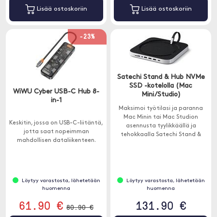
Lisää ostoskoriin
Lisää ostoskoriin
-23%
Satechi Stand & Hub NVMe
SSD -kotelolla (Mac
WiWU Cyber USB-C Hub 8-
Mini/Studio)
in-1
Maksimoi työtilasi ja paranna
Mac Minin tai Mac Studion
Keskitin, jossa on USB-C-liitäntä,
asennusta tyylikkäällä ja
jotta saat nopeimman
tehokkaalla Satechi Stand &
mahdollisen dataliikenteen.
Hubilla.
Löytyy varastosta, lähetetään
Löytyy varastosta, lähetetään
huomenna
huomenna
61.90 €
131.90 €
80.90 €