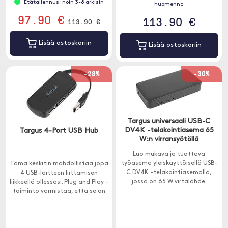
Etätallennus, noin 3-8 arkisin
huomenna
97.90 €
113.90 €
113.90 €
Lisää ostoskoriin
Lisää ostoskoriin
-28%
-30%
Targus universaali USB-C
DV4K -telakointiasema 65
Targus 4-Port USB Hub
W:n virransyötöllä
Luo mukava ja tuottava
työasema yleiskäyttöisellä USB-
Tämä keskitin mahdollistaa jopa
C DV4K -telakointiasemalla,
4 USB-laitteen liittämisen
jossa on 65 W virtalähde.
liikkeellä ollessasi. Plug and Play -
toiminto varmistaa, että se on
yksinkertainen ja
helppokäyttöinen, sillä laite saa
virtaa suoraan tietokoneesta.