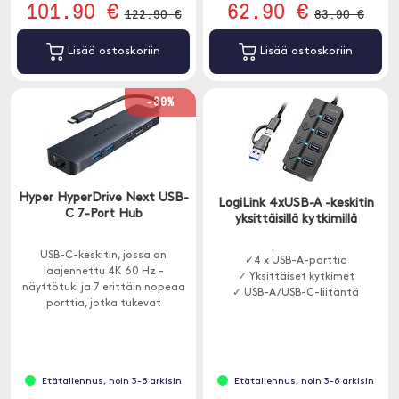
101.90 €
62.90 €
122.90 €
83.90 €
Lisää ostoskoriin
Lisää ostoskoriin
-39%
Hyper HyperDrive Next USB-
LogiLink 4xUSB-A -keskitin
C 7-Port Hub
yksittäisillä kytkimillä
USB-C-keskitin, jossa on
✓4 x USB-A-porttia
laajennettu 4K 60 Hz -
✓ Yksittäiset kytkimet
näyttötuki ja 7 erittäin nopeaa
✓ USB-A/USB-C-liitäntä
porttia, jotka tukevat
tiedonsiirtoa jopa 10 Gbps:iin ja
latausta jopa 85 W:iin asti.
Etätallennus, noin 3-8 arkisin
Etätallennus, noin 3-8 arkisin