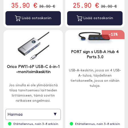
35.90 €
25.90 €
36.90 €
36.90 €
Lisää ostoskoriin
Lisää ostoskoriin
-13%
PORT sign s USB-A Hub 4
Ports 3.0
Orico PW11-6P USB-C 6-in-1
USB-A-keskitin, jossa on 4 USB-
-monitoimikeskitin
A-tuloa, täydellinen
tietokoneelle, jossa on vähän
Jos sinulla ei ole ylimääräistä
tuloja.
tilaa tarvitsemiesi laitteiden
liittämiseen, tämä sovitin
ratkaisee ongelmasi.
Yhdistetään USB-C:llä.
▾
Harmaa
Etätallennus, noin 3-8 arkisin
Etätallennus, noin 3-8 arkisin