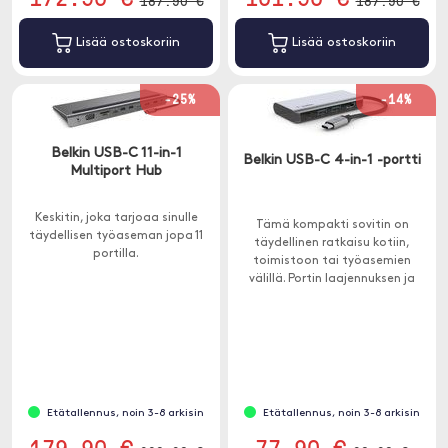
187.90 €
187.90 €
Lisää ostoskoriin
Lisää ostoskoriin
-25%
-14%
Belkin USB-C 11-in-1
Belkin USB-C 4-in-1 -portti
Multiport Hub
Keskitin, joka tarjoaa sinulle
Tämä kompakti sovitin on
täydellisen työaseman jopa 11
täydellinen ratkaisu kotiin,
portilla.
toimistoon tai työasemien
välillä. Portin laajennuksen ja
lataamisen välillä valitsemisen
välttämiseksi tämän sovittimen
latausteho on 100 W.
Etätallennus, noin 3-8 arkisin
Etätallennus, noin 3-8 arkisin
179.90 €
77.90 €