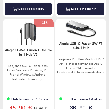
Lisää ostoskoriin
Lisää ostoskoriin
-19%
Alogic USB-C Fusion SWIFT
4-in-1 Hub
Alogic USB-C Fusion CORE 5-
in-1 Hub V2
Laajenna iPad Pro / MacBookPro /
Air -laitteesi toimintoja USB-C
Laajenna USB-C-laitteidesi,
Fusion SWIFT 4-in-1 -
kuten Macbook Pro /Airin, iPad
keskittimellä. Se on suunniteltu ja
Pro tai Windows/Android-
suunniteltu erityisesti USB-C-
laitteiden, toimintoja.
laitteellesi.
Keskittimessä on 5 porttia - 1 x
HDMI, 1 x USB-C ja 3 x USB-A.
Etätallennus, noin 3-8 arkisin
Etätallennus, noin 3-8 arkisin
45.90 €
36.90 €
56.90 €