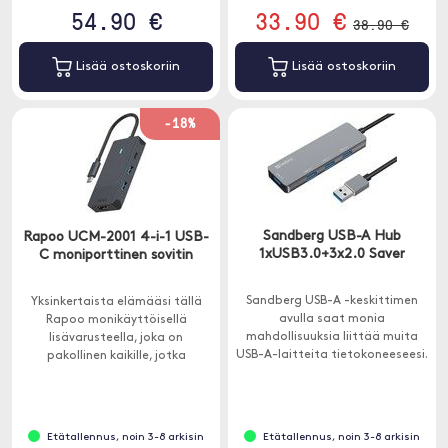
54.90 €
33.90 €
38.90 €
Lisää ostoskoriin
Lisää ostoskoriin
-18%
Sandberg USB-A Hub
Rapoo UCM-2001 4-i-1 USB-
1xUSB3.0+3x2.0 Saver
C moniporttinen sovitin
Sandberg USB-A -keskittimen
Yksinkertaista elämääsi tällä
avulla saat monia
Rapoo monikäyttöisellä
mahdollisuuksia liittää muita
lisävarusteella, joka on
USB-A-laitteita tietokoneeseesi.
pakollinen kaikille, jotka
Tämä tarkoittaa, että voit
haluavat liittää erilaisia laitteita
liittää esimerkiksi ulkoisen
Macbookiin tai muuhun USB-C-
kiintolevyn, tulostimen ja hiiren
laitteeseen.
samanaikaisesti.
Etätallennus, noin 3-8 arkisin
Etätallennus, noin 3-8 arkisin