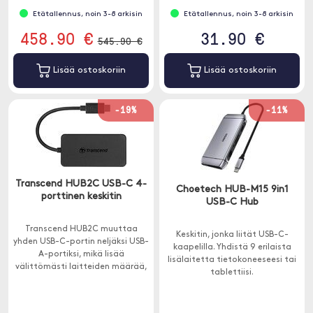
Etätallennus, noin 3-8 arkisin
Etätallennus, noin 3-8 arkisin
458.90 €
31.90 €
545.90 €
Lisää ostoskoriin
Lisää ostoskoriin
-19%
-11%
Transcend HUB2C USB-C 4-
Choetech HUB-M15 9in1
porttinen keskitin
USB-C Hub
Transcend HUB2C muuttaa
Keskitin, jonka liität USB-C-
yhden USB-C-portin neljäksi USB-
kaapelilla. Yhdistä 9 erilaista
A-portiksi, mikä lisää
lisälaitetta tietokoneeseesi tai
välittömästi laitteiden määrää,
tablettiisi.
jotka voit liittää laitteeseen
samanaikaisesti.