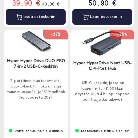
39.90 €
50.90 €
43.90 €
Lisää ostoskoriin
Lisää ostoskoriin
-17%
-25%
Hyper Hyper Drive DUO PRO
Hyper HyperDrive Next USB-
7-in-2 USB-C-keskitin
C 4-Port Hub
7-porttinen muotosovitettu
USB-C-keskitin, jossa on
USB-C-keskitin, joka on sign
laajennettu 4K 60 Hz:n
muun muassa 14" ja 16" MacBook
näyttötuki ja 4 huippunopeaa
Pro vuodesta 2021.
porttia, jotka tukevat
tiedonsiirtoa jopa 10 Gbps:iin ja
latausta 85 W:iin asti.
Etätallennus, noin 3-8 arkisin
Etätallennus, noin 3-8 arkisin