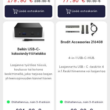
238.90 €
90.90 €
Lisää ostoskoriin
Lisää ostoskoriin
Brodit Accessories 216408
Belkin USB-C-
kaksoisnäyttötelakka
4-in-1 USB-C-HUB.
Laajenna työtilaa töissä,
Laajennettu USB - C -keskitin 4
koulussa tai kotona
in 1. Keskittimemme voi laajentaa
keskittimellä, joka tarjoaa laajan
yhden USB C -portin 4 USB-
yhteensopivuuden kannettavien
porttiin ja auttaa ratkaisemaan
tietokoneiden kanssa.
riittämättömien USB-porttien
ongelman
Etätallennus, noin 3-8 arkisin
Etätallennus, noin 3-8 arkisin