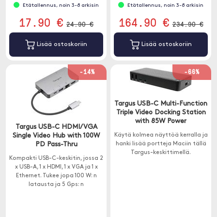
Etätallennus, noin 3-8 arkisin
Etätallennus, noin 3-8 arkisin
17.90 €
164.90 €
24.90 €
234.90 €
Lisää ostoskoriin
Lisää ostoskoriin
-14%
-66%
Targus USB-C Multi-Function
Triple Video Docking Station
with 85W Power
Targus USB-C HDMI/VGA
Single Video Hub with 100W
Käytä kolmea näyttöä kerralla ja
PD Pass-Thru
hanki lisää portteja Maciin tällä
Targus-keskittimellä.
Kompakti USB-C-keskitin, jossa 2
x USB-A, 1 x HDMI, 1 x VGA ja 1 x
Ethernet. Tukee jopa 100 W: n
latausta ja 5 Gps: n
lähetysnopeutta.