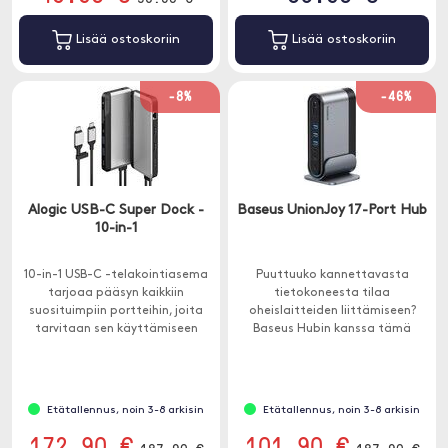
Lisää ostoskoriin
Lisää ostoskoriin
-8%
-46%
Alogic USB-C Super Dock -
Baseus UnionJoy 17-Port Hub
10-in-1
10-in-1 USB-C -telakointiasema
Puuttuuko kannettavasta
tarjoaa pääsyn kaikkiin
tietokoneesta tilaa
suosituimpiin portteihin, joita
oheislaitteiden liittämiseen?
tarvitaan sen käyttämiseen
Baseus Hubin kanssa tämä
kotona, toimistossa ja tien
ongelma on menneisyyttä.
päällä.
Etätallennus, noin 3-8 arkisin
Etätallennus, noin 3-8 arkisin
172.90 €
101.90 €