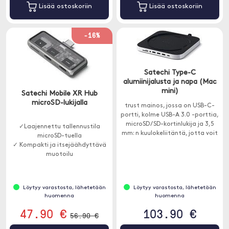
Lisää ostoskoriin
Lisää ostoskoriin
-16%
Satechi Type-C
alumiinijalusta ja napa (Mac
mini)
Satechi Mobile XR Hub
microSD-lukijalla
trust mainos, jossa on USB-C-
portti, kolme USB-A 3.0 -porttia,
microSD / SD-kortinlukija ja 3,5
✓Laajennettu tallennustila
mm: n kuulokeliitäntä, jotta voit
microSD-tuella
helposti käyttää trust.
✓ Kompakti ja itsejäähdyttävä
muotoilu
✓ Virtalähde jopa 100W
Löytyy varastosta, lähetetään
Löytyy varastosta, lähetetään
huomenna
huomenna
47.90 €
103.90 €
56.90 €