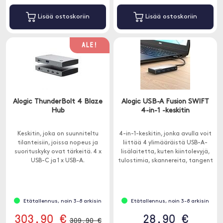
Lisää ostoskoriin
Lisää ostoskoriin
ALE!
Alogic ThunderBolt 4 Blaze
Alogic USB-A Fusion SWIFT
Hub
4-in-1 -keskitin
Keskitin, joka on suunniteltu
4-in-1-keskitin, jonka avulla voit
tilanteisiin, joissa nopeus ja
liittää 4 ylimääräistä USB-A-
suorituskyky ovat tärkeitä. 4 x
lisälaitetta, kuten kiintolevyjä,
USB-C ja 1 x USB-A.
tulostimia, skannereita, tangent
jne.
Etätallennus, noin 3-8 arkisin
Etätallennus, noin 3-8 arkisin
303.90 €
28.90 €
309.90 €