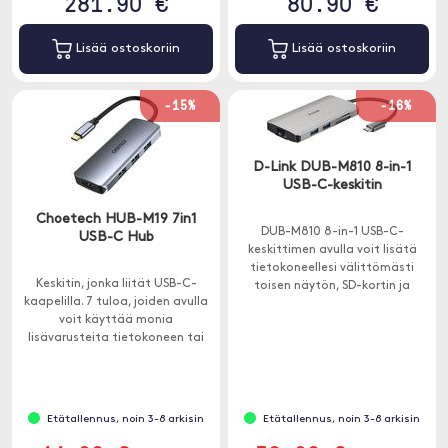
281.90 €
80.90 €
Lisää ostoskoriin
Lisää ostoskoriin
-15%
-16%
D-Link DUB-M810 8-in-1
USB-C-keskitin
Choetech HUB-M19 7in1
DUB-M810 8-in-1 USB-C-
USB-C Hub
keskittimen avulla voit lisätä
tietokoneellesi välittömästi
Keskitin, jonka liität USB-C-
toisen näytön, SD-kortin ja
kaapelilla. 7 tuloa, joiden avulla
microSD-kortinlukijan, Ethernet-
voit käyttää monia
yhteyden ja kolme muuta USB-A
lisävarusteita tietokoneen tai
3.0 -porttia.
iPad kanssa.
Etätallennus, noin 3-8 arkisin
Etätallennus, noin 3-8 arkisin