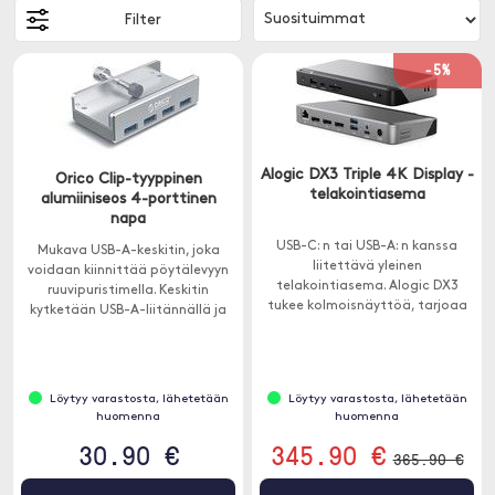
Filter
-5%
Alogic DX3 Triple 4K Display -
Orico Clip-tyyppinen
telakointiasema
alumiiniseos 4-porttinen
napa
USB-C: n tai USB-A: n kanssa
Mukava USB-A-keskitin, joka
liitettävä yleinen
voidaan kiinnittää pöytälevyyn
telakointiasema. Alogic DX3
ruuvipuristimella. Keskitin
tukee kolmoisnäyttöä, tarjoaa
kytketään USB-A-liitännällä ja
paljon ylimääräisiä portteja ja
tarjoaa 4 ylimääräistä USB-A-
100 W: n läpäisykyvyn.
porttia tangent , USB-tikkujen
tai tulostimien helpon
liittämisen varmistamiseksi.
Löytyy varastosta, lähetetään
Löytyy varastosta, lähetetään
huomenna
huomenna
30.90 €
345.90 €
365.90 €