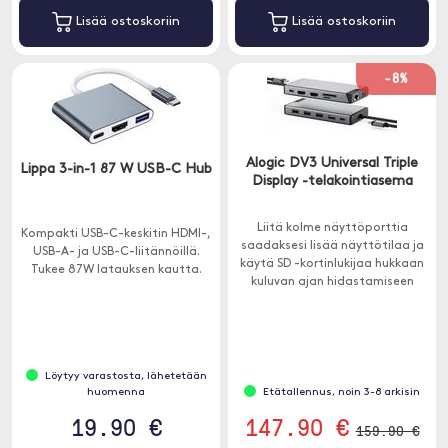
Lisää ostoskoriin
Lisää ostoskoriin
-8%
Alogic DV3 Universal Triple
Lippa 3-in-1 87 W USB-C Hub
Display -telakointiasema
Liitä kolme näyttöporttia
Kompakti USB-C-keskitin HDMI-,
saadaksesi lisää näyttötilaa ja
USB-A- ja USB-C-liitännöillä.
käytä SD -kortinlukijaa hukkaan
Tukee 87W latauksen kautta.
kuluvan ajan hidastamiseen
videoiden ja kuvien siirrossa.
Löytyy varastosta, lähetetään
huomenna
Etätallennus, noin 3-8 arkisin
19.90 €
147.90 €
159.90 €