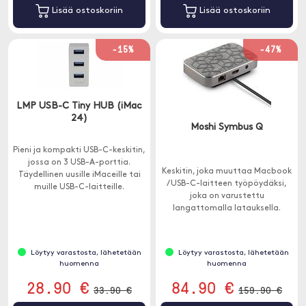
Lisää ostoskoriin
Lisää ostoskoriin
-15%
-47%
LMP USB-C Tiny HUB (iMac
24)
Moshi Symbus Q
Pieni ja kompakti USB-C-keskitin,
jossa on 3 USB-A-porttia.
Keskitin, joka muuttaa Macbook
Täydellinen uusille iMaceille tai
/ USB-C-laitteen työpöydäksi,
muille USB-C-laitteille.
joka on varustettu
langattomalla latauksella.
Löytyy varastosta, lähetetään
Löytyy varastosta, lähetetään
huomenna
huomenna
28.90 €
84.90 €
33.90 €
159.90 €