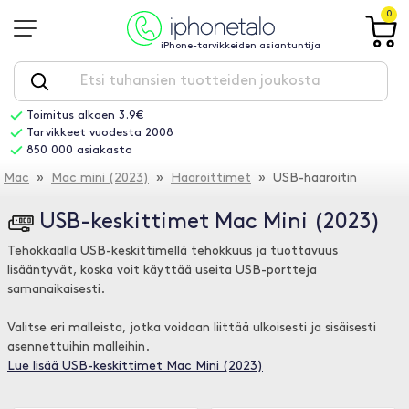
0
iPhone-tarvikkeiden asiantuntija
Toimitus alkaen 3.9€
Tarvikkeet vuodesta 2008
850 000 asiakasta
Mac
»
Mac mini (2023)
»
Haaroittimet
» USB-haaroitin
USB-keskittimet Mac Mini (2023)
Tehokkaalla USB-keskittimellä tehokkuus ja tuottavuus
lisääntyvät, koska voit käyttää useita USB-portteja
samanaikaisesti.
Valitse eri malleista, jotka voidaan liittää ulkoisesti ja sisäisesti
asennettuihin malleihin.
Lue lisää USB-keskittimet Mac Mini (2023)