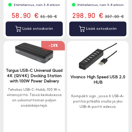
Etätallennus, noin 3-8 arkisin
Etätallennus, noin 3-8 arkisin
58.90 €
298.90 €
61.90 €
397.90 €
Lisää ostoskoriin
Lisää ostoskoriin
-16%
Targus USB-C Universal Quad
4K (QV4K) Docking Station
Vivanco High Speed USB 2.0
with 100W Power Delivery
HUB
Tehokas USB-C-Hubb, 100 W: n
virransyöttö. Tässä keskuksessa
Kompakti sign , jossa 6 USB-A-
on uskomattoman paljon
porttia pitkällä sivulla ja yksi
sisäänkäyntejä.
USB-A-portti edessä.