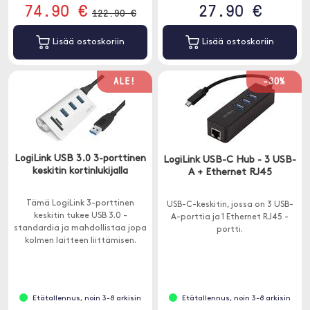
74.90 €
27.90 €
122.90 €
Lisää ostoskoriin
Lisää ostoskoriin
ALE!
-30%
LogiLink USB 3.0 3-porttinen
LogiLink USB-C Hub - 3 USB-
keskitin kortinlukijalla
A + Ethernet RJ45
Tämä LogiLink 3-porttinen
USB-C-keskitin, jossa on 3 USB-
keskitin tukee USB 3.0 -
A-porttia ja 1 Ethernet RJ45 -
standardia ja mahdollistaa jopa
portti.
kolmen laitteen liittämisen.
Tietysti voit myös liittää ja
käyttää vanhempien USB-
sukupolvien laitteita.
Etätallennus, noin 3-8 arkisin
Etätallennus, noin 3-8 arkisin