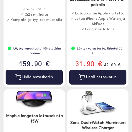
paikalla
✓3-in-1 laturi
✓ Lataa kolme Apple -laitetta
✓ Qi2 sertifioitu
✓ Lataa iPhone Apple Watch ja
✓ Kompakti ja tyylikäs muotoilu
AirPods
✓ Langaton lataus
Löytyy varastosta, lähetetään
Löytyy varastosta, lähetetään
tänään
tänään
159.90 €
31.90 €
42.90 €
Lisää ostoskoriin
Lisää ostoskoriin
Mophie langaton latausalusta
15W
Zens Dual+Watch Aluminium
Wireless Charger