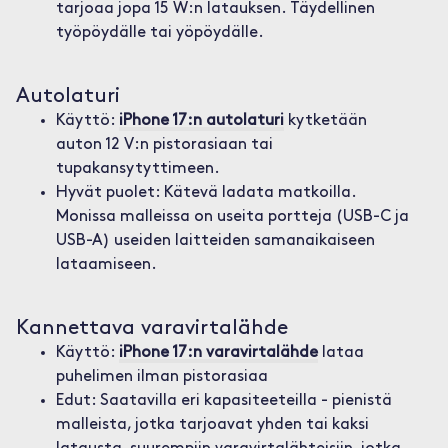
tarjoaa jopa 15 W:n latauksen. Täydellinen
työpöydälle tai yöpöydälle.
Autolaturi
Käyttö:
iPhone 17:n autolaturi
kytketään
auton 12 V:n pistorasiaan tai
tupakansytyttimeen.
Hyvät puolet: Kätevä ladata matkoilla.
Monissa malleissa on useita portteja (USB-C ja
USB-A) useiden laitteiden samanaikaiseen
lataamiseen.
Kannettava varavirtalähde
Käyttö:
iPhone 17:n varavirtalähde
lataa
puhelimen ilman pistorasiaa
Edut: Saatavilla eri kapasiteeteilla - pienistä
malleista, jotka tarjoavat yhden tai kaksi