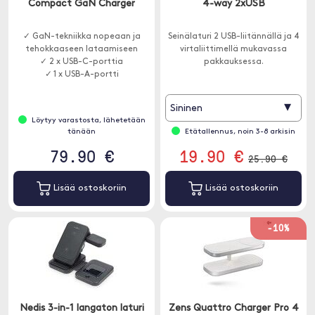
Compact GaN Charger
4-way 2xUSB
✓ GaN-tekniikka nopeaan ja
Seinälaturi 2 USB-liitännällä ja 4
tehokkaaseen lataamiseen
virtaliittimellä mukavassa
✓ 2 x USB-C-porttia
pakkauksessa.
✓ 1 x USB-A-portti
▾
Sininen
Löytyy varastosta, lähetetään
tänään
Etätallennus, noin 3-8 arkisin
79.90 €
19.90 €
25.90 €
Lisää ostoskoriin
Lisää ostoskoriin
-10%
Nedis 3-in-1 langaton laturi
Zens Quattro Charger Pro 4