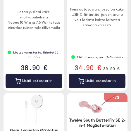
Pieni autosovitin, jossa on kaksi
Lataa yksi tai kaksi
USB-C-liitäntää, joiden avulla
matkapuhelinta
voit ladata kahta laitetta
Nopea 10 W: n ja 7,5 W: n lataus
samanaikaisesti.
Ainutlaatuinen tekstiiliverhoilu
Löytyy varastosta, lähetetään
tänään
Etätallennus, noin 3-8 arkisin
38.90 €
34.90 €
39.90 €
Lisää ostoskoriin
Lisää ostoskoriin
-7%
Twelve South ButterFly SE 2-
in-1 MagSafe-laturi
Gear Langaton Qi2-laturi