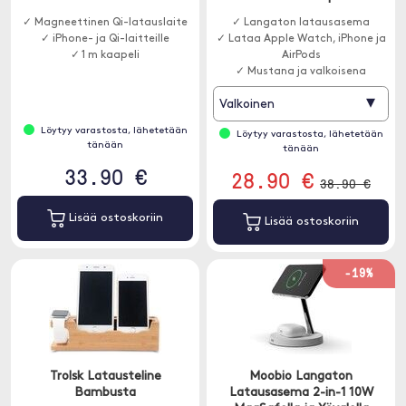
✓ Magneettinen Qi-latauslaite
✓ Langaton latausasema
✓ iPhone- ja Qi-laitteille
✓ Lataa Apple Watch, iPhone ja
✓ 1 m kaapeli
AirPods
✓ Mustana ja valkoisena
▾
Valkoinen
Löytyy varastosta, lähetetään
Löytyy varastosta, lähetetään
tänään
tänään
33.90 €
28.90 €
38.90 €
Lisää ostoskoriin
Lisää ostoskoriin
-19%
Trolsk Latausteline
Moobio Langaton
Bambusta
Latausasema 2-in-1 10W