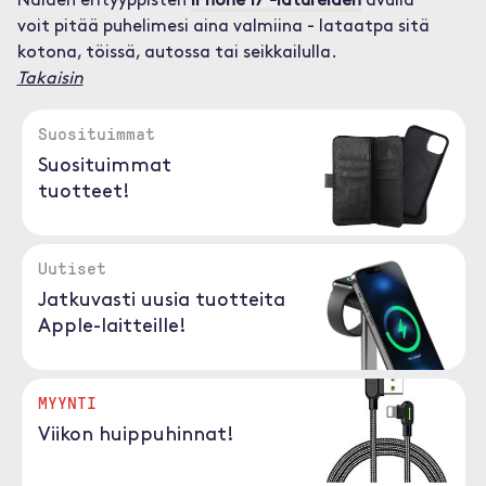
Näiden erityyppisten
iPhone 17 -latureiden
avulla
voit pitää puhelimesi aina valmiina - lataatpa sitä
kotona, töissä, autossa tai seikkailulla.
Takaisin
Suosituimmat
Suosituimmat
tuotteet!
Uutiset
Jatkuvasti uusia tuotteita
Apple-laitteille!
MYYNTI
Viikon huippuhinnat!