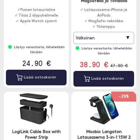
MagSafella ja Yövalolla
✓Puinen latausteline
✓ Latausasema iPhone ja
✓ Tilaa 2 älypuhelimelle
AirPods
✓ Apple Watch sijainti
✓ MagSafe-tekniikka
✓ Yölamppu
▾
Valkoinen
Löytyy varastosta, lähetetään
Löytyy varastosta, lähetetään
tänään
tänään
24.90 €
38.90 €
47.90 €
Lisää ostoskoriin
Lisää ostoskoriin
-26%
LogiLink Cable Box with
Moobio Langaton
Power Strip
Latausasema 3-in-1 15W 2