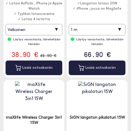
✓ Lataa AirPods , iPhone ja Apple
✓Langaton lataus 25W
Watch
✓ iPhone , jossa on MagSafe
✓ Tyylikäs latausasema
✓ Lataa 4 laitetta
▾
▾
Valkoinen
1 m
Löytyy varastosta, lähetetään
Löytyy varastosta, lähetetään
tänään
tänään
38.90 €
66.90 €
46.90 €
Lisää ostoskoriin
Lisää ostoskoriin
maXlife Wireless Charger 3in1
SiGN langaton pikalaturi 15W
15W