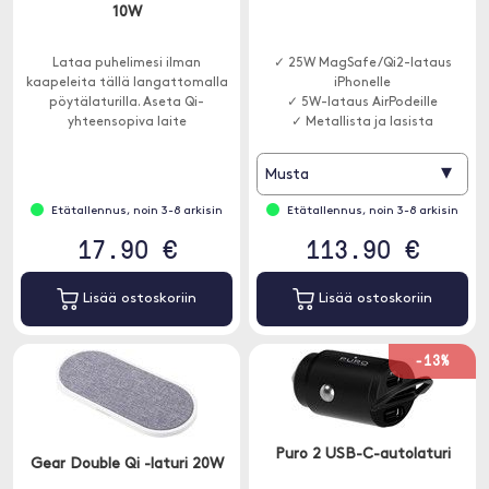
10W
Lataa puhelimesi ilman
✓ 25W MagSafe/Qi2-lataus
kaapeleita tällä langattomalla
iPhonelle
pöytälaturilla. Aseta Qi-
✓ 5W-lataus AirPodeille
yhteensopiva laite
✓ Metallista ja lasista
langattomaan pöytälaturiin, niin
valmistettu muotoilu
se alkaa latautua.
▾
Musta
Etätallennus, noin 3-8 arkisin
Etätallennus, noin 3-8 arkisin
17.90 €
113.90 €
Lisää ostoskoriin
Lisää ostoskoriin
-13%
Puro 2 USB-C-autolaturi
Gear Double Qi -laturi 20W