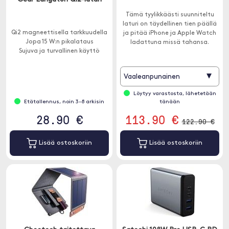
Tämä tyylikkäästi suunniteltu
laturi on täydellinen tien päällä
Qi2 magneettisella tarkkuudella
ja pitää iPhone ja Apple Watch
Jopa 15 W:n pikalataus
ladattuna missä tahansa.
Sujuva ja turvallinen käyttö
▾
Vaaleanpunainen
Löytyy varastosta, lähetetään
Etätallennus, noin 3-8 arkisin
tänään
28.90 €
113.90 €
122.90 €
Lisää ostoskoriin
Lisää ostoskoriin