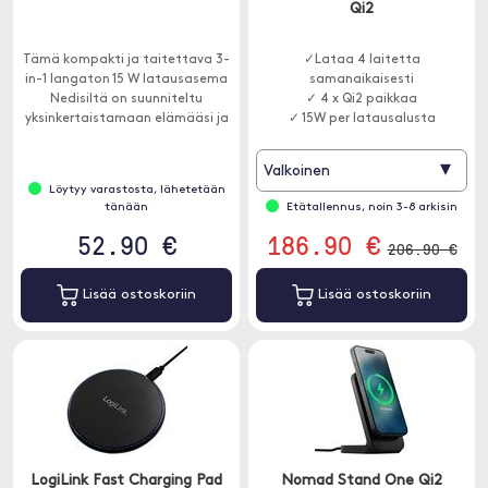
Qi2
Tämä kompakti ja taitettava 3-
✓Lataa 4 laitetta
in-1 langaton 15 W latausasema
samanaikaisesti
Nedisiltä on suunniteltu
✓ 4 x Qi2 paikkaa
yksinkertaistamaan elämääsi ja
✓ 15W per latausalusta
tukemaan useita laitteita
saumattomasti.
▾
Valkoinen
Löytyy varastosta, lähetetään
tänään
Etätallennus, noin 3-8 arkisin
52.90 €
186.90 €
206.90 €
Lisää ostoskoriin
Lisää ostoskoriin
LogiLink Fast Charging Pad
Nomad Stand One Qi2