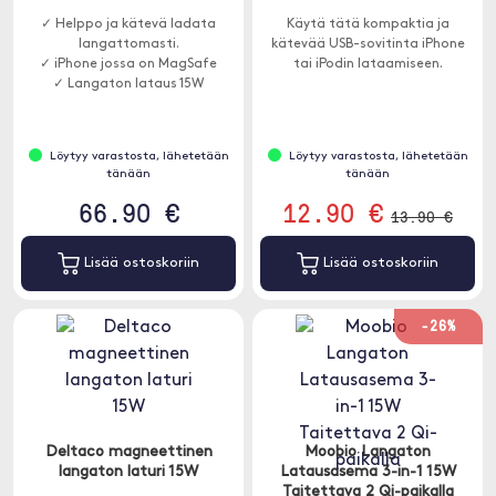
✓ Helppo ja kätevä ladata
Käytä tätä kompaktia ja
langattomasti.
kätevää USB-sovitinta iPhone
✓ iPhone jossa on MagSafe
tai iPodin lataamiseen.
✓ Langaton lataus 15W
Löytyy varastosta, lähetetään
Löytyy varastosta, lähetetään
tänään
tänään
66.90 €
12.90 €
13.90 €
Lisää ostoskoriin
Lisää ostoskoriin
-26%
Deltaco magneettinen
Moobio Langaton
langaton laturi 15W
Latausasema 3-in-1 15W
Taitettava 2 Qi-paikalla