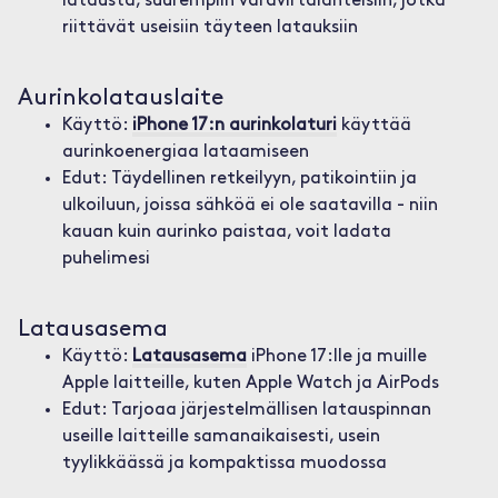
latausta, suurempiin varavirtalähteisiin, jotka
riittävät useisiin täyteen latauksiin
Aurinkolatauslaite
Käyttö:
iPhone 17:n aurinkolaturi
käyttää
aurinkoenergiaa lataamiseen
Edut: Täydellinen retkeilyyn, patikointiin ja
ulkoiluun, joissa sähköä ei ole saatavilla - niin
kauan kuin aurinko paistaa, voit ladata
puhelimesi
Latausasema
Käyttö:
Latausasema
iPhone 17:lle ja muille
Apple laitteille, kuten Apple Watch ja AirPods
Edut: Tarjoaa järjestelmällisen latauspinnan
useille laitteille samanaikaisesti, usein
tyylikkäässä ja kompaktissa muodossa