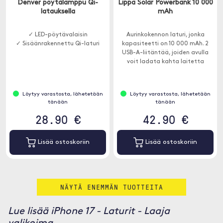
Denver pöytälamppu Qi-
Lippa Solar Powerbank 10 000
latauksella
mAh
✓ LED-pöytävalaisin
Aurinkokennon laturi, jonka
✓ Sisäänrakennettu Qi-laturi
kapasiteetti on 10 000 mAh. 2
USB-A-liitäntää, joiden avulla
voit ladata kahta laitetta
samanaikaisesti.
Löytyy varastosta, lähetetään
Löytyy varastosta, lähetetään
tänään
tänään
28.90 €
42.90 €
Lisää ostoskoriin
Lisää ostoskoriin
NÄYTÄ ENEMMÄN TUOTTEITA
Lue lisää iPhone 17 - Laturit - Laaja