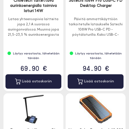
Choetech taitettava
Satechi 108W Pro USB-C PD
aurinkoenergialla toimiva
Desktop Charger
laturi 14W
Lataa yhteensopivia laitteita
Päivitä ammattikäyttöön
jopa 2,1 A suorassa
tarkoitetulle lataukselle Satechi
auringonvalossa. Muunna jopa
108W Pro USB-C PD -
21,5-23,5 % aurinkoenergiasta
pöytälaturilla. Kaksi USB-C-
ilmaiseksi energiaksi tehokkaalla
virtalähdeporttia, 90 W ja 18 W,
SunPower-aurinkopaneelilla.
jopa vaativimpien USB-C-
laitteiden lataamiseen täydellä
Löytyy varastosta, lähetetään
Löytyy varastosta, lähetetään
nopeudella - ilman virranjakoa.
tänään
tänään
69.90 €
94.90 €
Lisää ostoskoriin
Lisää ostoskoriin