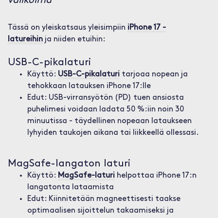
valikoima
Tässä on yleiskatsaus yleisimpiin
iPhone 17 -
latureihin
ja niiden etuihin:
USB-C-pikalaturi
Käyttö:
USB-C-pikalaturi
tarjoaa nopean ja
tehokkaan latauksen iPhone 17:lle
Edut: USB-virransyötön (PD) tuen ansiosta
puhelimesi voidaan ladata 50 %:iin noin 30
minuutissa - täydellinen nopeaan lataukseen
lyhyiden taukojen aikana tai liikkeellä ollessasi.
MagSafe-langaton laturi
Käyttö:
MagSafe-laturi
helpottaa iPhone 17:n
langatonta lataamista
Edut: Kiinnitetään magneettisesti taakse
optimaalisen sijoittelun takaamiseksi ja