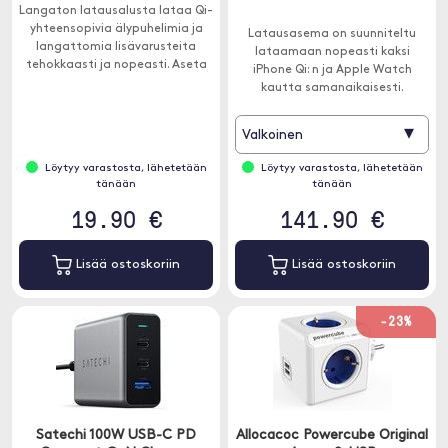
Langaton latausalusta lataa Qi-
yhteensopivia älypuhelimia ja
Latausasema on suunniteltu
langattomia lisävarusteita
lataamaan nopeasti kaksi
tehokkaasti ja nopeasti. Aseta
iPhone Qi: n ja Apple Watch
vain Qi-yhteensopiva laite
kautta samanaikaisesti.
levylle.
▾
Valkoinen
Löytyy varastosta, lähetetään
Löytyy varastosta, lähetetään
tänään
tänään
19.90 €
141.90 €
Lisää ostoskoriin
Lisää ostoskoriin
-23%
Satechi 100W USB-C PD
Allocacoc Powercube Original