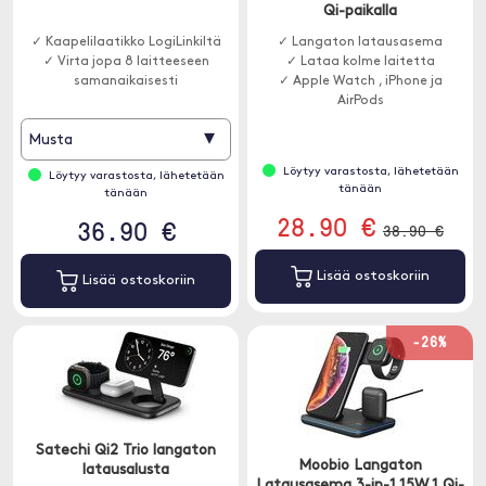
Qi-paikalla
✓ Kaapelilaatikko LogiLinkiltä
✓ Langaton latausasema
✓ Virta jopa 8 laitteeseen
✓ Lataa kolme laitetta
samanaikaisesti
✓ Apple Watch , iPhone ja
AirPods
▾
Musta
Löytyy varastosta, lähetetään
Löytyy varastosta, lähetetään
tänään
tänään
28.90 €
36.90 €
38.90 €
Lisää ostoskoriin
Lisää ostoskoriin
-26%
Satechi Qi2 Trio langaton
Moobio Langaton
latausalusta
Latausasema 3-in-1 15W 1 Qi-