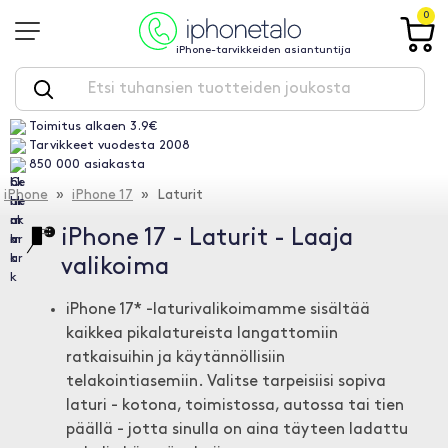
0
iPhone-tarvikkeiden asiantuntija
Toimitus alkaen 3.9€
Tarvikkeet vuodesta 2008
850 000 asiakasta
iPhone
»
iPhone 17
» Laturit
iPhone 17 - Laturit - Laaja
valikoima
iPhone 17* -laturivalikoimamme sisältää
kaikkea pikalatureista langattomiin
ratkaisuihin ja käytännöllisiin
telakointiasemiin. Valitse tarpeisiisi sopiva
laturi - kotona, toimistossa, autossa tai tien
päällä - jotta sinulla on aina täyteen ladattu