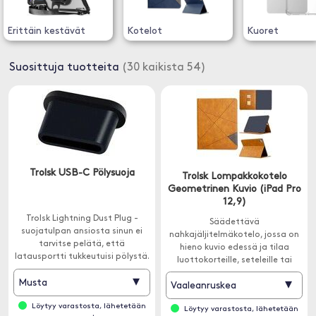
Erittäin kestävät
Kotelot
Kuoret
Suosittuja tuotteita
(30 kaikista 54)
Trolsk USB-C Pölysuoja
Trolsk Lompakkokotelo
Geometrinen Kuvio (iPad Pro
12,9)
Trolsk Lightning Dust Plug -
Säädettävä
suojatulpan ansiosta sinun ei
nahkajäljitelmäkotelo, jossa on
tarvitse pelätä, että
hieno kuvio edessä ja tilaa
latausportti tukkeutuisi pölystä.
luottokorteille, seteleille tai
seteleille.
▾
Musta
▾
Vaaleanruskea
Löytyy varastosta, lähetetään
Löytyy varastosta, lähetetään