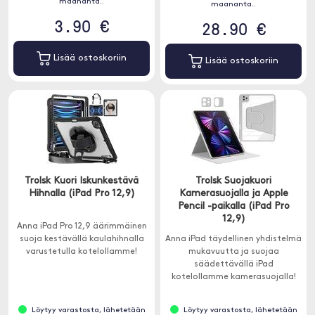
maananta..
maananta..
3.90 €
28.90 €
Lisää ostoskoriin
Lisää ostoskoriin
Trolsk Kuori Iskunkestävä
Trolsk Suojakuori
Hihnalla (iPad Pro 12,9)
Kamerasuojalla ja Apple
Pencil -paikalla (iPad Pro
12,9)
Anna iPad Pro 12,9 äärimmäinen
suoja kestävällä kaulahihnalla
Anna iPad täydellinen yhdistelmä
varustetulla kotelollamme!
mukavuutta ja suojaa
säädettävällä iPad
kotelollamme kamerasuojalla!
Löytyy varastosta, lähetetään
Löytyy varastosta, lähetetään