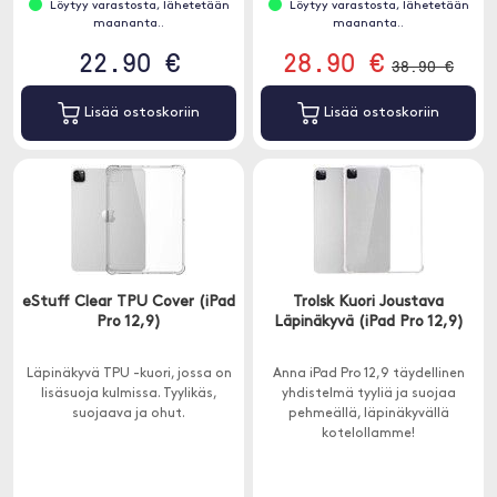
Löytyy varastosta, lähetetään
Löytyy varastosta, lähetetään
maananta..
maananta..
22.90 €
28.90 €
38.90 €
Lisää ostoskoriin
Lisää ostoskoriin
eStuff Clear TPU Cover (iPad
Trolsk Kuori Joustava
Pro 12,9)
Läpinäkyvä (iPad Pro 12,9)
Läpinäkyvä TPU -kuori, jossa on
Anna iPad Pro 12,9 täydellinen
lisäsuoja kulmissa. Tyylikäs,
yhdistelmä tyyliä ja suojaa
suojaava ja ohut.
pehmeällä, läpinäkyvällä
kotelollamme!