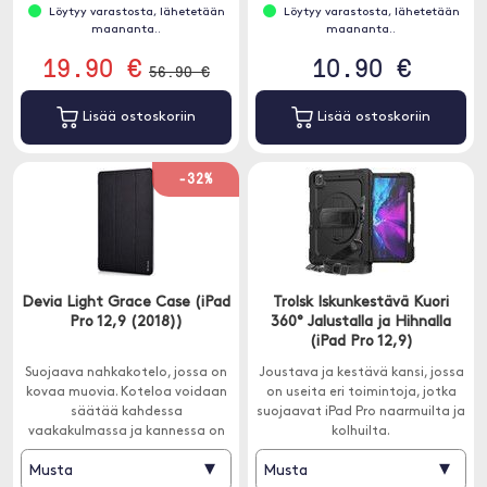
Löytyy varastosta, lähetetään
Löytyy varastosta, lähetetään
maananta..
maananta..
19.90 €
10.90 €
56.90 €
Lisää ostoskoriin
Lisää ostoskoriin
-32%
Devia Light Grace Case (iPad
Trolsk Iskunkestävä Kuori
Pro 12,9 (2018))
360° Jalustalla ja Hihnalla
(iPad Pro 12,9)
Suojaava nahkakotelo, jossa on
Joustava ja kestävä kansi, jossa
kovaa muovia. Koteloa voidaan
on useita eri toimintoja, jotka
säätää kahdessa
suojaavat iPad Pro naarmuilta ja
vaakakulmassa ja kannessa on
kolhuilta.
automaattinen herätys- /
▾
▾
Musta
Musta
lepotila.