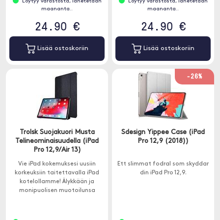
Löytyy varastosta, lähetetään
Löytyy varastosta, lähetetään
maananta..
maananta..
24.90 €
24.90 €
Lisää ostoskoriin
Lisää ostoskoriin
-26%
Trolsk Suojakuori Musta
Sdesign Yippee Case (iPad
Telineominaisuudella (iPad
Pro 12,9 (2018))
Pro 12,9/Air 13)
Vie iPad kokemuksesi uusiin
Ett slimmat fodral som skyddar
korkeuksiin taitettavalla iPad
din iPad Pro 12,9.
kotelollamme! Älykkään ja
monipuolisen muotoilunsa
ansiosta tämä kotelo on
täydellinen yhdistelmä tyyliä,
toimivuutta ja suojaa.