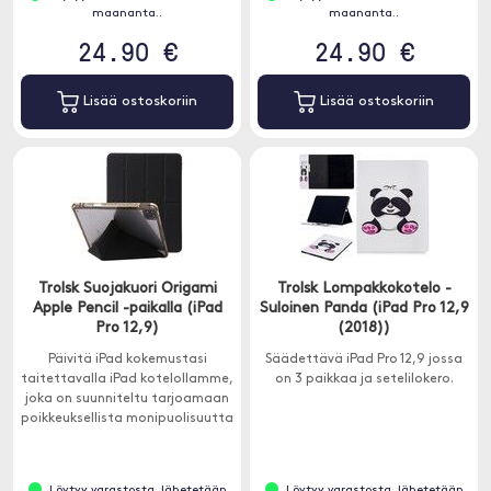
maananta..
maananta..
24.90 €
24.90 €
Lisää ostoskoriin
Lisää ostoskoriin
Trolsk Suojakuori Origami
Trolsk Lompakkokotelo -
Apple Pencil -paikalla (iPad
Suloinen Panda (iPad Pro 12,9
Pro 12,9)
(2018))
Päivitä iPad kokemustasi
Säädettävä iPad Pro 12,9 jossa
taitettavalla iPad kotelollamme,
on 3 paikkaa ja setelilokero.
joka on suunniteltu tarjoamaan
poikkeuksellista monipuolisuutta
ja suojaa!
Löytyy varastosta, lähetetään
Löytyy varastosta, lähetetään