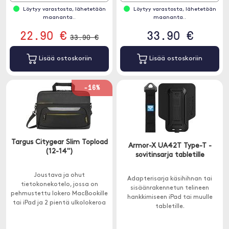
Löytyy varastosta, lähetetään
Löytyy varastosta, lähetetään
maananta..
maananta..
22.90 €
33.90 €
33.90 €
Lisää ostoskoriin
Lisää ostoskoriin
-16%
Targus Citygear Slim Topload
Armor-X UA42T Type-T -
(12-14")
sovitinsarja tabletille
Joustava ja ohut
Adapterisarja käsihihnan tai
tietokonekotelo, jossa on
sisäänrakennetun telineen
pehmustettu lokero MacBookille
hankkimiseen iPad tai muulle
tai iPad ja 2 pientä ulkolokeroa
tabletille.
muuhun pakkaukseen. Sopii 12-14
tuuman yksiköihin.