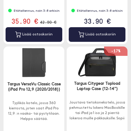
Etätallennus, noin 3-8 arkisin
Etätallennus, noin 3-8 arkisin
35.90 €
33.90 €
42.90 €
Lisää ostoskoriin
Lisää ostoskoriin
-17%
Targus Citygear Topload
Targus VersaVu Classic Case
Laptop Case (12-14")
(iPad Pro 12,9 (2020/2018))
Joustava tietokonekotelo, jossa
Tyylikäs kotelo, jossa 360
pehmustettu lokero MacBookille
kierrosta, joten saat iPad Pro
tai iPad ja 1 iso ja 2 pientä
12,9 : n vaaka- tai pystytilaan.
lokeroa muille pakkauksille. Sopii
Helppo säätää.
12-14 tuuman yksiköihin.