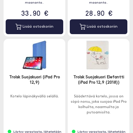
maananta..
maananta..
33.90 €
28.90 €
Lisää ostoskoriin
Lisää ostoskoriin
Trolsk Suojakuori (iPad Pro
Trolsk Suojakuori Elefantti
12,9)
(iPad Pro 12,9 (2018))
Kotelo läpinäkyvällä selällä.
Säädettävä kotelo, jossa on
söpö norsu, joka suojaa iPad Pro
kolhuilta, naarmuilta ja
putoamisilta.
Löytyy varastosta, lähetetään
Löytyy varastosta, lähetetään