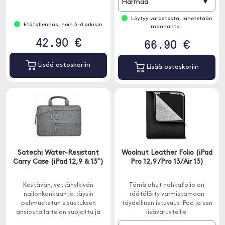
▾
Harmaa
Löytyy varastosta, lähetetään
Etätallennus, noin 3-8 arkisin
maananta..
42.90 €
66.90 €
Lisää ostoskoriin
Lisää ostoskoriin
Satechi Water-Resistant
Woolnut Leather Folio (iPad
Carry Case (iPad 12,9 & 13")
Pro 12,9 /Pro 13/Air 13)
Kestävän, vettähylkivän
Tämä ohut nahkafolio on
nailonkankaan ja täysin
räätälöity varmistamaan
pehmustetun sisustuksen
täydellinen istuvuus iPad ja sen
ansiosta laite on suojattu ja
lisävarusteille.
eristetty.