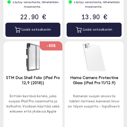
Löytyy varastosta, lähetetään
Löytyy varastosta, lähetetään
maananta..
maananta..
22.90 €
13.90 €
Lisää ostoskoriin
Lisää ostoskoriin
-65%
STM Dux Shell Folio (iPad Pro
Hama Camera Protective
12,9 (2018))
Glass (iPad Pro 11/12.9)
Erittäin kestävä kotelo, joka
Kameran suojan ansiosta
suojaa iPad Pro naarmuilta ja
tablet-laitteesi kameran linssi
kolhuilta. Voidaan käyttää sekä
on täysin suojattu - lopullisesti.
erikseen että yhdessä Apple
Smart Keyboard -näppäimistön
kanssa.