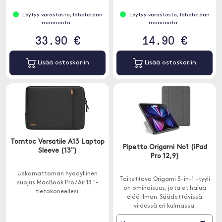
Löytyy varastosta, lähetetään
Löytyy varastosta, lähetetään
maananta..
maananta..
33.90 €
14.90 €
Lisää ostoskoriin
Lisää ostoskoriin
Tomtoc Versatile A13 Laptop
Pipetto Origami No1 (iPad
Sleeve (13")
Pro 12,9)
Uskomattoman hyödyllinen
Taitettava Origami 5-in-1 -tyyli
suojus MacBook Pro / Air 13 "-
on ominaisuus, jota et halua
tietokoneellesi.
elää ilman. Säädettävissä
viidessä eri kulmassa.