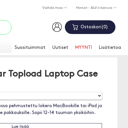
Vaihda maa
Hinnat - ALV:n kanssa
Ostoskori
0
Suosituimmat
Uutiset
MYYNTI
Lisätietoa
ar Topload Laptop Case
ossa pehmustettu lokero MacBookille tai iPad ja
le pakkauksille. Sopii 12-14 tuuman yksiköihin.
Lue lisää