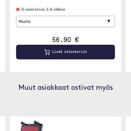
Ei varastossa, 2-6 viikkoa
▾
Musta
56.90 €
Lisää ostoskoriin
Muut asiakkaat ostivat myös