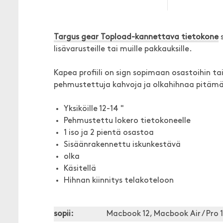
Targus gear Topload-kannettava tietokone
s
lisävarusteille tai muille pakkauksille.
Kapea profiili on sign sopimaan osastoihin t
pehmustettuja kahvoja ja olkahihnaa pitämään
Yksiköille 12-14 "
Pehmustettu lokero tietokoneelle
1 iso ja 2 pientä osastoa
Sisäänrakennettu iskunkestävä
olka
Käsitellä
Hihnan kiinnitys telakoteloon
sopii:
Macbook 12, Macbook Air / Pro 1