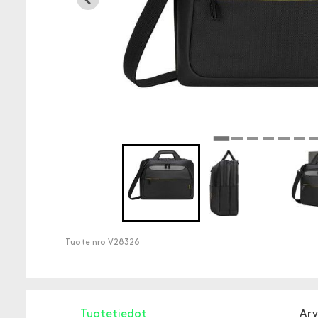
Tuote nro
V28326
Tuotetiedot
Arv