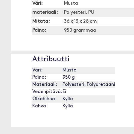
Väri:
Musta
materiaali:
Polyesteri, PU
Mitata:
36 x 13 x 28 cm
Paino:
950 grammaa
Attribuutti
Väri:
Musta
Paino:
950 g
Materiaali:
Polyesteri, Polyuretaani
Vedenpitävä:
Ei
Olkahihna:
Kyllä
Kahva:
Kyllä