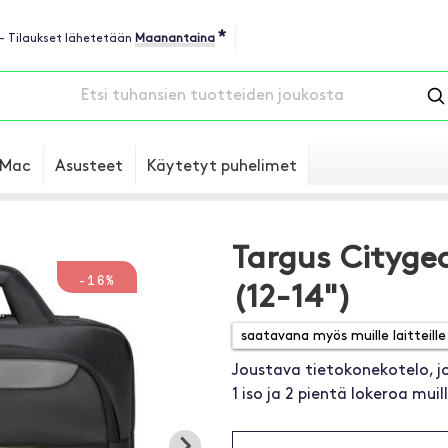
*
 - Tilaukset lähetetään
Maanantaina
Mac
Asusteet
Käytetyt puhelimet
Targus Cityge
-16%
(12-14")
Joustava tietokonekotelo, j
1 iso ja 2 pientä lokeroa muil