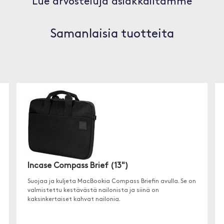
Lue arvosteluja asiakkailtamme
Samanlaisia tuotteita
Incase Compass Brief (13")
Suojaa ja kuljeta MacBookia Compass Briefin avulla. Se on
valmistettu kestävästä nailonista ja siinä on
kaksinkertaiset kahvat nailonia.