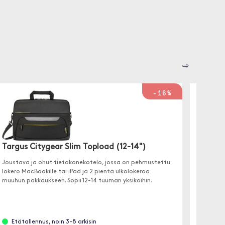
⇨
-16%
Targus Citygear Slim Topload (12-14")
Tomto
(Macbo
Joustava ja ohut tietokonekotelo, jossa on pehmustettu
lokero MacBookille tai iPad ja 2 pientä ulkolokeroa
Kun suu
muuhun pakkaukseen. Sopii 12-14 tuuman yksiköihin.
pukua, 
monipuol
matkoill
Etätallennus, noin 3-8 arkisin