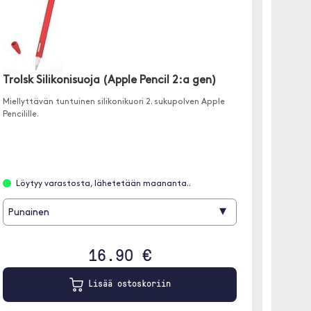
Trolsk
(2018
Trolsk Silikonisuoja (Apple Pencil 2:a gen)
Mattakan
Miellyttävän tuntuinen silikonikuori 2. sukupolven Apple
Pencilille.
Löyt
Löytyy varastosta, lähetetään maananta..
Must
▾
Punainen
16.90 €
Lisää ostoskoriin