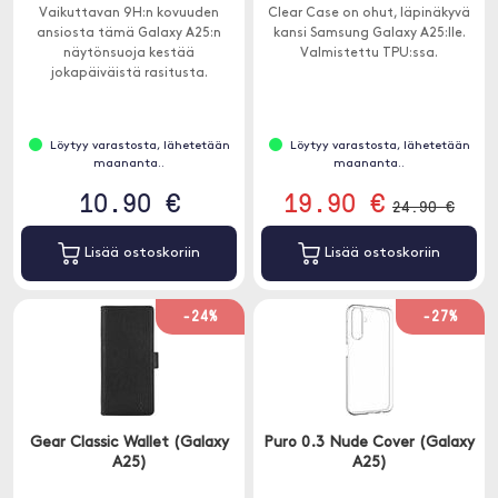
Vaikuttavan 9H:n kovuuden
Clear Case on ohut, läpinäkyvä
ansiosta tämä Galaxy A25:n
kansi Samsung Galaxy A25:lle.
näytönsuoja kestää
Valmistettu TPU:ssa.
jokapäiväistä rasitusta.
Löytyy varastosta, lähetetään
Löytyy varastosta, lähetetään
maananta..
maananta..
10.90 €
19.90 €
24.90 €
Lisää ostoskoriin
Lisää ostoskoriin
-24%
-27%
Gear Classic Wallet (Galaxy
Puro 0.3 Nude Cover (Galaxy
A25)
A25)