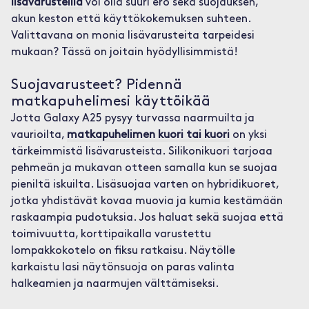
lisävarusteilla
voi olla suuri ero sekä suojauksen,
akun keston että käyttökokemuksen suhteen.
Valittavana on monia lisävarusteita tarpeidesi
mukaan? Tässä on joitain hyödyllisimmistä!
Suojavarusteet? Pidennä
matkapuhelimesi käyttöikää
Jotta Galaxy A25 pysyy turvassa naarmuilta ja
vaurioilta,
matkapuhelimen kuori tai kuori
on yksi
tärkeimmistä lisävarusteista. Silikonikuori tarjoaa
pehmeän ja mukavan otteen samalla kun se suojaa
pieniltä iskuilta. Lisäsuojaa varten on hybridikuoret,
jotka yhdistävät kovaa muovia ja kumia kestämään
raskaampia pudotuksia. Jos haluat sekä suojaa että
toimivuutta, korttipaikalla varustettu
lompakkokotelo on fiksu ratkaisu. Näytölle
karkaistu lasi näytönsuoja on paras valinta
halkeamien ja naarmujen välttämiseksi.