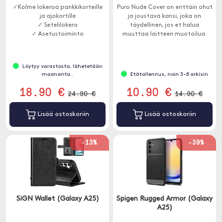
✓Kolme lokeroa pankkikorteille
Puro Nude Cover on erittäin ohut
ja ajokortille
ja joustava kansi, joka on
✓ Setelilokero
täydellinen, jos et halua
✓ Asetustoiminto
muuttaa laitteen muotoilua.
Löytyy varastosta, lähetetään
maananta..
Etätallennus, noin 3-8 arkisin
18.90 €
10.90 €
24.90 €
14.90 €
Lisää ostoskoriin
Lisää ostoskoriin
-13%
-39%
SiGN Wallet (Galaxy A25)
Spigen Rugged Armor (Galaxy
A25)