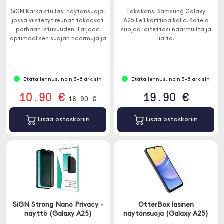
SiGN Karkaistu lasi näytönsuoja,
Takakansi Samsung Galaxy
jossa viistetyt reunat takaavat
A25:lle 1 korttipaikalla. Kotelo
parhaan istuvuuden. Tarjoaa
suojaa laitettasi naarmuilta ja
optimaalisen suojan naarmuja ja
lialta.
halkeamia vastaan Galaxy
A25:ssä.
Etätallennus, noin 3-8 arkisin
Etätallennus, noin 3-8 arkisin
10.90 €
19.90 €
16.90 €
Lisää ostoskoriin
Lisää ostoskoriin
SiGN Strong Nano Privacy -
OtterBox lasinen
näyttö (Galaxy A25)
näytönsuoja (Galaxy A25)