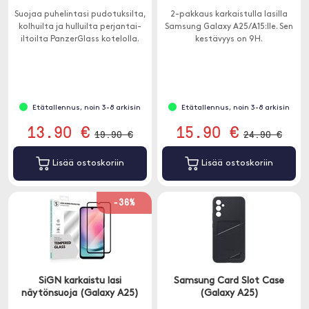
Suojaa puhelintasi pudotuksilta,
2-pakkaus karkaistulla lasilla
kolhuilta ja hulluilta perjantai-
Samsung Galaxy A25/A15:lle. Sen
iltoilta PanzerGlass kotelolla.
kestävyys on 9H.
Etätallennus, noin 3-8 arkisin
Etätallennus, noin 3-8 arkisin
13.90 €
15.90 €
19.90 €
24.90 €
Lisää ostoskoriin
Lisää ostoskoriin
-36%
SiGN karkaistu lasi
Samsung Card Slot Case
näytönsuoja (Galaxy A25)
(Galaxy A25)