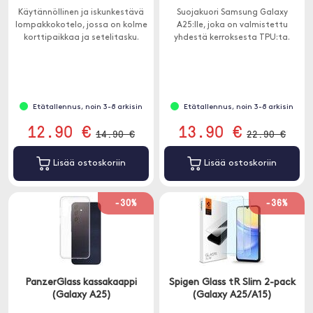
Käytännöllinen ja iskunkestävä
Suojakuori Samsung Galaxy
lompakkokotelo, jossa on kolme
A25:lle, joka on valmistettu
korttipaikkaa ja setelitasku.
yhdestä kerroksesta TPU:ta.
Etätallennus, noin 3-8 arkisin
Etätallennus, noin 3-8 arkisin
12.90 €
13.90 €
14.90 €
22.90 €
Lisää ostoskoriin
Lisää ostoskoriin
-30%
-36%
PanzerGlass kassakaappi
Spigen Glass tR Slim 2-pack
(Galaxy A25)
(Galaxy A25/A15)