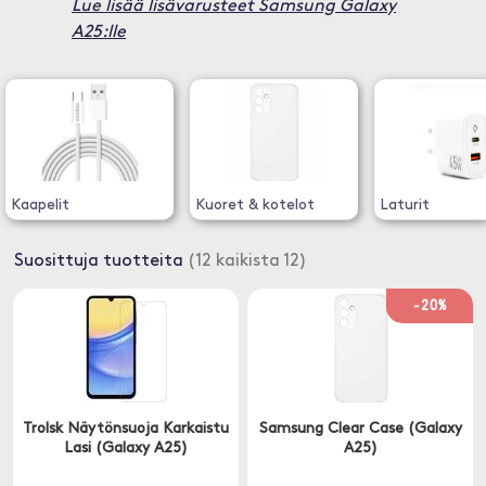
Lue lisää lisävarusteet Samsung Galaxy
A25:lle
Kaapelit
Kuoret & kotelot
Laturit
Suosittuja tuotteita
(12 kaikista 12)
-20%
Trolsk Näytönsuoja Karkaistu
Samsung Clear Case (Galaxy
Lasi (Galaxy A25)
A25)