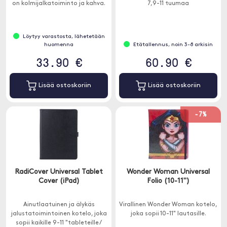
on kolmijalkatoiminto ja kahva.
7,9-11 tuumaa
✓ Vedenhylkivä polyesteri
Löytyy varastosta, lähetetään
huomenna
Etätallennus, noin 3-8 arkisin
33.90 €
60.90 €
Lisää ostoskoriin
Lisää ostoskoriin
-7%
RadiCover Universal Tablet
Wonder Woman Universal
Cover (iPad)
Folio (10-11")
Ainutlaatuinen ja älykäs
Virallinen Wonder Woman kotelo,
jalustatoimintoinen kotelo, joka
joka sopii 10-11" lautasille.
sopii kaikille 9-11 "tableteille /