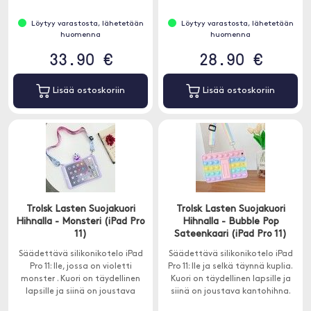
magneettiläpällä.
Löytyy varastosta, lähetetään
Löytyy varastosta, lähetetään
huomenna
huomenna
33.90 €
28.90 €
Lisää ostoskoriin
Lisää ostoskoriin
Trolsk Lasten Suojakuori
Trolsk Lasten Suojakuori
Hihnalla - Monsteri (iPad Pro
Hihnalla - Bubble Pop
11)
Sateenkaari (iPad Pro 11)
Säädettävä silikonikotelo iPad
Säädettävä silikonikotelo iPad
Pro 11: lle, jossa on violetti
Pro 11: lle ja selkä täynnä kuplia.
monster . Kuori on täydellinen
Kuori on täydellinen lapsille ja
lapsille ja siinä on joustava
siinä on joustava kantohihna.
kantohihna.