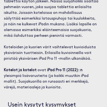
tablettisi käytön jälkeen. Näissä suojaholkki sisältää
pehmeän vuoren, joka suojaa tablettia erilaisilta
iskuilta. Joissain koteloissa on mahdollisuus
säilyttää esimerkiksi latauspiuhoja tai kuulokkeita,
ja näin ne kulkevat iPadin mukana. Lisäksi lapsille on
olemassa esimerkiksi eläinteemaisia suojakuoria,
mikä ilahduttaa perheen pienintä varmasti.
Koteloiden ja kuorien värit vaihtelevat kuvioiduista
yksivärisiin tuotteisiin. Erilaisilla kuvioinneilla voit
piristää yksivärisen iPad Pro 11 -mallin ulkonäköä.
Kotelot ja kotelot
ovat
iPad Pro 11 (2022): n
yleisimpiä lisävarusteita (ja kaikki muutkin iPad
mallit). Suojakuorilla on runsaasti eri merkkejä,
värejä, materiaaleja ja kuvioita.
Usein kysytyt kysymykset