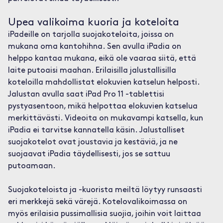
Upea valikoima kuoria ja koteloita
iPadeille on tarjolla suojakoteloita, joissa on
mukana oma kantohihna. Sen avulla iPadia on
helppo kantaa mukana, eikä ole vaaraa siitä, että
laite putoaisi maahan. Erilaisilla jalustallisilla
koteloilla mahdollistat elokuvien katselun helposti.
Jalustan avulla saat iPad Pro 11 -tablettisi
pystyasentoon, mikä helpottaa elokuvien katselua
merkittävästi. Videoita on mukavampi katsella, kun
iPadia ei tarvitse kannatella käsin. Jalustalliset
suojakotelot ovat joustavia ja kestäviä, ja ne
suojaavat iPadia täydellisesti, jos se sattuu
putoamaan.
Suojakoteloista ja -kuorista meiltä löytyy runsaasti
eri merkkejä sekä värejä. Kotelovalikoimassa on
myös erilaisia pussimallisia suojia, joihin voit laittaa