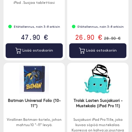
iPad . Suojaa tablettiasi
naarmuilta ja kolhuilta.
Etätallennus, noin 3-8 arkisin
Etätallennus, noin 3-8 arkisin
47.90 €
26.90 €
28.90 €
Lisää ostoskoriin
Lisää ostoskoriin
Batman Universal Folio (10-
Trolsk Lasten Suojakuori -
11")
Mustekala (iPad Pro 11)
Virallinen Batman-kotelo, johon
Suojakuori iPad Pro 11:lle, joka
mahtuu 10 "-11" levyä.
kuvaa söpöä mustekalaa.
Kuoressa on kahva ja joustava