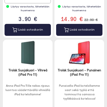
Löytyy varastosta, lähetetään
Löytyy varastosta, lähetetään
huomenna
huomenna
3.90 €
14.90 €
22.90 €
Lisää ostoskoriin
Lisää ostoskoriin
Trolsk Suojakuori - Vihreä
Trolsk Suojakuori - Punainen
(iPad Pro 11)
(iPad Pro 11)
Anna iPad Pro 11:lle raikas ripaus
Punaisella iPad kotelollamme
luontoa säädettävällä vihreällä
saat sekä tyyliä että
iPad kotelollamme!
toimivuutta samassa
tyylikkäässä kotelossa!