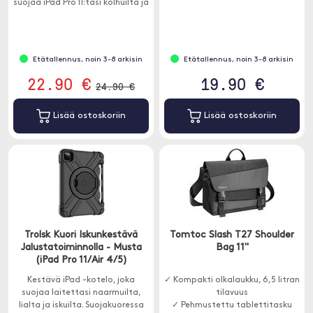
suojaa iPad Pro 11:täsi kolhuilta ja
naarmuilta.
Etätallennus, noin 3-8 arkisin
Etätallennus, noin 3-8 arkisin
22.90 €
19.90 €
24.90 €
Lisää ostoskoriin
Lisää ostoskoriin
Trolsk Kuori Iskunkestävä
Tomtoc Slash T27 Shoulder
Jalustatoiminnolla - Musta
Bag 11''
(iPad Pro 11/Air 4/5)
Kestävä iPad -kotelo, joka
✓ Kompakti olkalaukku, 6,5 litran
suojaa laitettasi naarmuilta,
tilavuus
lialta ja iskuilta. Suojakuoressa
✓ Pehmustettu tablettitasku