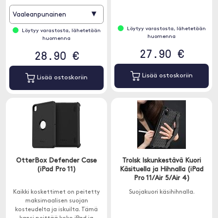
naarmuilta ja lialta.
▾
Vaaleanpunainen
Löytyy varastosta, lähetetään
Löytyy varastosta, lähetetään
huomenna
huomenna
27.90 €
28.90 €
Lisää ostoskoriin
Lisää ostoskoriin
OtterBox Defender Case
Trolsk Iskunkestävä Kuori
(iPad Pro 11)
Käsituella ja Hihnalla (iPad
Pro 11/Air 5/Air 4)
Kaikki koskettimet on peitetty
Suojakuori käsihihnalla.
maksimaalisen suojan
kosteudelta ja iskuilta. Tämä