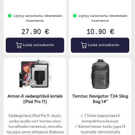
Löytyy varastosta, lähetetään
Löytyy varastosta, lähetetään
huomenna
huomenna
27.90 €
10.90 €
Lisää ostoskoriin
Lisää ostoskoriin
Armor-X vedenpitävä kotelo
Tomtoc Navigator T24 Sling
(iPad Pro 11)
Bag 14"
Vedenpitävä iPad Pro 11 -kuori,
✓ 7 litran kapasiteetti
jonka avulla voit tuntea olosi
kompaktissa koossa
turvalliseksi veneessä, rannalla
✓ Kannettavan tasku jopa 14
tai jopa uima-altaassa. Kaikissa
tuumalle vahvistetulla