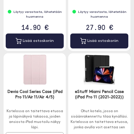
erottaa sinut joukosta.
Löytyy varastosta, lähetetään
Löytyy varastosta, lähetetään
huomenna
huomenna
14.90 €
27.90 €
Lisää ostoskoriin
Lisää ostoskoriin
Devia Cool Series Case (iPad
eStuff Miami Pencil Case
Pro 11/Air 11/Air 4/5)
(iPad Pro 11 (2021-2022))
Kotelossa on taitettava etuosa
Ohut kotelo, jossa on
ja läpinäkyvä takaosa, joiden
sisäänrakennettu tilaa kynälläsi.
ansiosta iPad muotoilu näkyy
Kotelossa on taitettava etuosa,
läpi.
jonka avulla voit asettaa sen
kahteen eri asentoon.