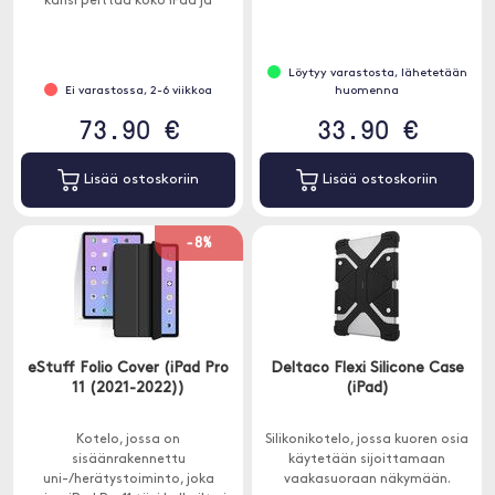
kansi peittää koko iPad ja
suojaa kaikkia osia ulkoiselta
kulumiselta ja lialta.
Löytyy varastosta, lähetetään
Ei varastossa, 2-6 viikkoa
huomenna
73.90 €
33.90 €
Lisää ostoskoriin
Lisää ostoskoriin
-8%
eStuff Folio Cover (iPad Pro
Deltaco Flexi Silicone Case
11 (2021-2022))
(iPad)
Kotelo, jossa on
Silikonikotelo, jossa kuoren osia
sisäänrakennettu
käytetään sijoittamaan
uni-/herätystoiminto, joka
vaakasuoraan näkymään.