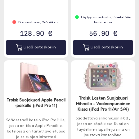
Armor-X -kuorissa on
suojauksella
sisäänrakennettu X-Mount-
✓ Useita älykkäitä taskuja
järjestelmä.
helppoon organisointiin
Löytyy varastosta, lähetetään
Ei varastossa, 2-6 viikkoa
huomenna
128.90 €
56.90 €
Lisää ostoskoriin
Lisää ostoskoriin
Trolsk Lasten Suojakuori
Trolsk Suojakuori Apple Pencil
Hihnalla - Vaaleanpunainen
-paikalla (iPad Pro 11)
Kissa (iPad Pro 11/Air 5/4)
Säädettävä silikonikuori iPad ,
Säädettävä kotelo iPad Pro 11:lle,
jossa on söpö kissa. Kuori on
jossa on tilaa Apple Pencilille.
täydellinen lapsille ja siinä on
Kotelossa on taitettava etuosa
joustava kantohihna.
ja se suojaa laitettasi