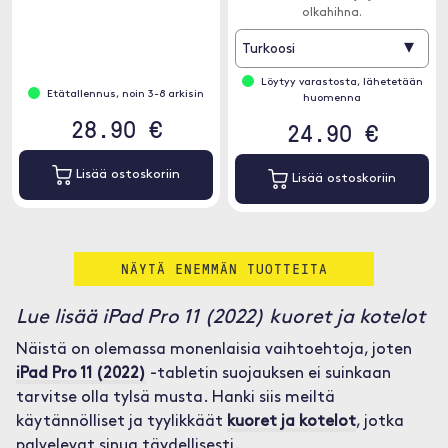
olkahihna.
▾
Turkoosi
Löytyy varastosta, lähetetään
Etätallennus, noin 3-8 arkisin
huomenna
28.90 €
24.90 €
Lisää ostoskoriin
Lisää ostoskoriin
NÄYTÄ ENEMMÄN TUOTTEITA
Lue lisää iPad Pro 11 (2022) kuoret ja kotelot
Näistä on olemassa monenlaisia vaihtoehtoja, joten
iPad Pro 11 (2022)
-tabletin suojauksen ei suinkaan
tarvitse olla tylsä musta. Hanki siis meiltä
käytännölliset ja tyylikkäät
kuoret ja kotelot
, jotka
palvelevat sinua täydellisesti.