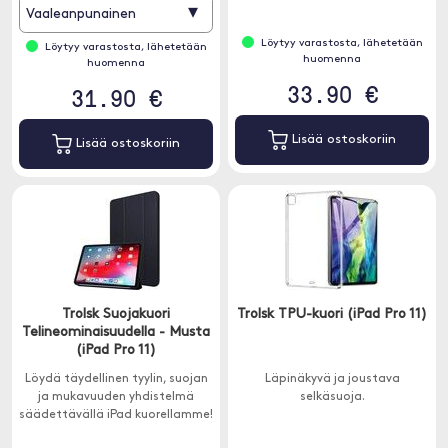
▾
Vaaleanpunainen
Löytyy varastosta, lähetetään
Löytyy varastosta, lähetetään
huomenna
huomenna
33.90 €
31.90 €
Lisää ostoskoriin
Lisää ostoskoriin
Trolsk Suojakuori
Trolsk TPU-kuori (iPad Pro 11)
Telineominaisuudella - Musta
(iPad Pro 11)
Löydä täydellinen tyylin, suojan
Läpinäkyvä ja joustava
ja mukavuuden yhdistelmä
selkäsuoja.
säädettävällä iPad kuorellamme!