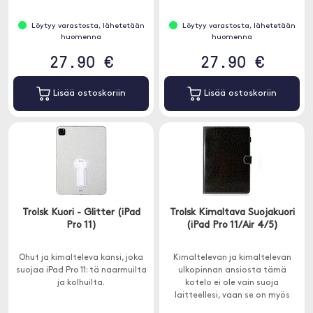
Löytyy varastosta, lähetetään
Löytyy varastosta, lähetetään
huomenna
huomenna
27.90 €
27.90 €
Lisää ostoskoriin
Lisää ostoskoriin
Trolsk Kuori - Glitter (iPad
Trolsk Kimaltava Suojakuori
Pro 11)
(iPad Pro 11/Air 4/5)
Ohut ja kimalteleva kansi, joka
Kimaltelevan ja kimaltelevan
suojaa iPad Pro 11: tä naarmuilta
ulkopinnan ansiosta tämä
ja kolhuilta.
kotelo ei ole vain suoja
laitteellesi, vaan se on myös
muodikas lisävaruste, joka