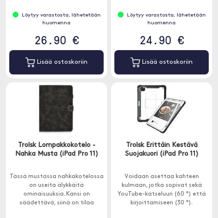
Löytyy varastosta, lähetetään
Löytyy varastosta, lähetetään
huomenna
huomenna
26.90 €
24.90 €
Lisää ostoskoriin
Lisää ostoskoriin
Trolsk Lompakkokotelo -
Trolsk Erittäin Kestävä
Nahka Musta (iPad Pro 11)
Suojakuori (iPad Pro 11)
Tässä mustassa nahkakotelossa
Voidaan asettaa kahteen
on useita älykkäitä
kulmaan, jotka sopivat sekä
ominaisuuksia. Kansi on
YouTube-katseluun (60 °) että
säädettävä, siinä on tilaa
kirjoittamiseen (30 °).
luottokorteille ja sulkeutuu