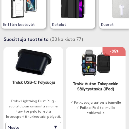
Erittäin kestävät
Kotelot
Kuoret
Suosittuja tuotteita
(30 kaikista 77)
-35%
Trolsk USB-C Pölysuoja
Trolsk Auton Takapenkin
Säilytystasku (iPad)
Trolsk Lightning Dust Plug -
✓ Potkusuoja auton istuimelle
suojatulpan ansiosta sinun ei
✓ Paikka iPad tai muille
tarvitse pelätä, että
tableteille
latausportti tukkeutuisi pölystä.
▾
Musta