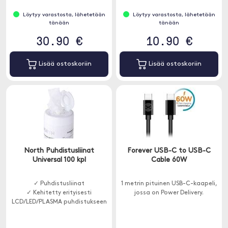
Löytyy varastosta, lähetetään
Löytyy varastosta, lähetetään
tänään
tänään
30.90 €
10.90 €
Lisää ostoskoriin
Lisää ostoskoriin
North Puhdistusliinat
Forever USB-C to USB-C
Universal 100 kpl
Cable 60W
✓ Puhdistusliinat
1 metrin pituinen USB-C-kaapeli,
✓ Kehitetty erityisesti
jossa on Power Delivery.
LCD/LED/PLASMA puhdistukseen