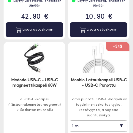
Löytyy varastosta, lähetetään
Löytyy varastosta, lähetetään
tänään
tänään
42.90 €
10.90 €
Lisää ostoskoriin
Lisää ostoskoriin
-34%
Mcdodo USB-C - USB-C
Moobio Latauskaapeli USB-C
magneettikaapeli 60W
- USB-C Punottu
✓ USB-C-kaapeli
Tämä punottu USB-C-kaapeli on
✓ Sisäänrakennetut magneetit
täydellinen sekoitus tyyliä,
✓ Sotkuton muotoilu
kestävyyttä ja nopeaa
suorituskykyä.
▾
1 m