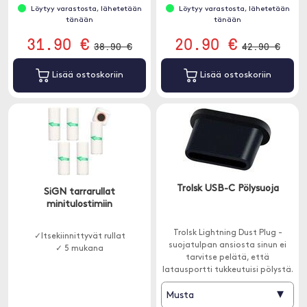
Löytyy varastosta, lähetetään
Löytyy varastosta, lähetetään
tänään
tänään
31.90 €
20.90 €
38.90 €
42.90 €
Lisää ostoskoriin
Lisää ostoskoriin
Trolsk USB-C Pölysuoja
SiGN tarrarullat
minitulostimiin
Trolsk Lightning Dust Plug -
✓Itsekiinnittyvät rullat
suojatulpan ansiosta sinun ei
✓ 5 mukana
tarvitse pelätä, että
latausportti tukkeutuisi pölystä.
▾
Musta