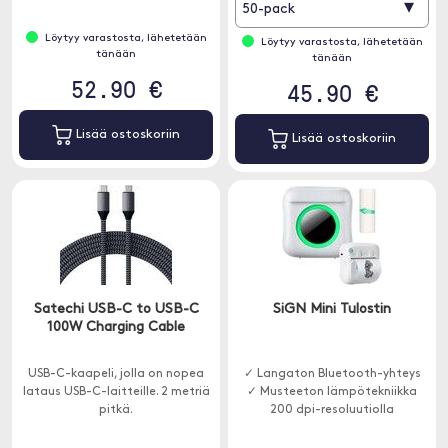
▾
50-pack
Löytyy varastosta, lähetetään
Löytyy varastosta, lähetetään
tänään
tänään
52.90 €
45.90 €
Lisää ostoskoriin
Lisää ostoskoriin
Satechi USB-C to USB-C
SiGN Mini Tulostin
100W Charging Cable
USB-C-kaapeli, jolla on nopea
✓ Langaton Bluetooth-yhteys
lataus USB-C-laitteille. 2 metriä
✓ Musteeton lämpötekniikka
pitkä.
200 dpi-resoluutiolla