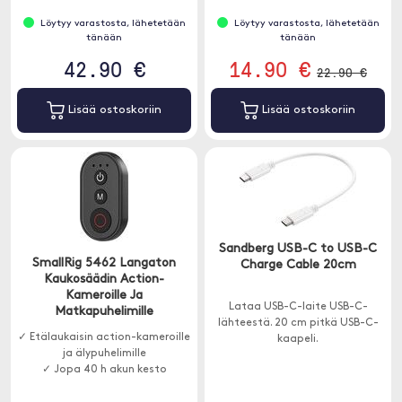
Löytyy varastosta, lähetetään
Löytyy varastosta, lähetetään
tänään
tänään
42.90 €
14.90 €
22.90 €
Lisää ostoskoriin
Lisää ostoskoriin
Sandberg USB-C to USB-C
SmallRig 5462 Langaton
Charge Cable 20cm
Kaukosäädin Action-
Kameroille Ja
Lataa USB-C-laite USB-C-
Matkapuhelimille
lähteestä. 20 cm pitkä USB-C-
✓ Etälaukaisin action-kameroille
kaapeli.
ja älypuhelimille
✓ Jopa 40 h akun kesto