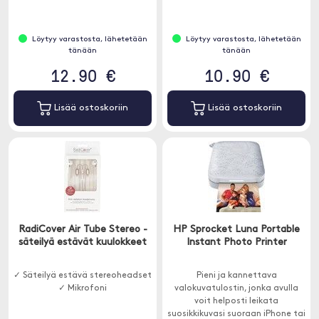
Löytyy varastosta, lähetetään
Löytyy varastosta, lähetetään
tänään
tänään
12.90 €
10.90 €
Lisää ostoskoriin
Lisää ostoskoriin
RadiCover Air Tube Stereo -
HP Sprocket Luna Portable
säteilyä estävät kuulokkeet
Instant Photo Printer
✓ Säteilyä estävä stereoheadset
Pieni ja kannettava
✓ Mikrofoni
valokuvatulostin, jonka avulla
voit helposti leikata
suosikkikuvasi suoraan iPhone tai