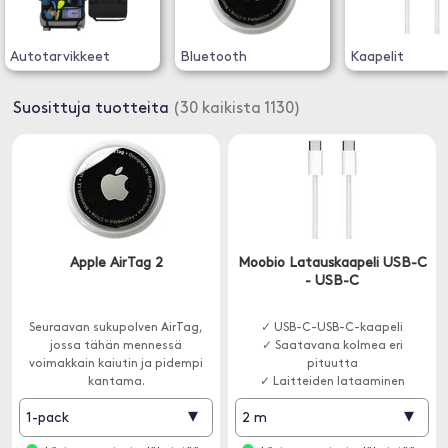
Autotarvikkeet
Bluetooth
Kaapelit
Suosittuja tuotteita
(30 kaikista 1130)
Apple AirTag 2
Moobio Latauskaapeli USB-C
- USB-C
Seuraavan sukupolven AirTag,
✓ USB-C-USB-C-kaapeli
jossa tähän mennessä
✓ Saatavana kolmea eri
voimakkain kaiutin ja pidempi
pituutta
kantama.
✓ Laitteiden lataaminen
▾
▾
1-pack
2 m