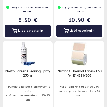
Löytyy varastosta, lähetetään
Löytyy varastosta, lähetetään
tänään
tänään
8.90 €
10.90 €
Lisää ostoskoriin
Lisää ostoskoriin
North Screen Cleaning Spray
Niimbot Thermal Labels T50
250ml
for B1/B21/B3S
✓ Puhdista helposti eri näytöt ja
Rulla, jolla voit tulostaa 230
näytöt
tarraa, joiden koko on 50 x 43
✓ Mukana mikrokuituliina 20x20
mm.
cm