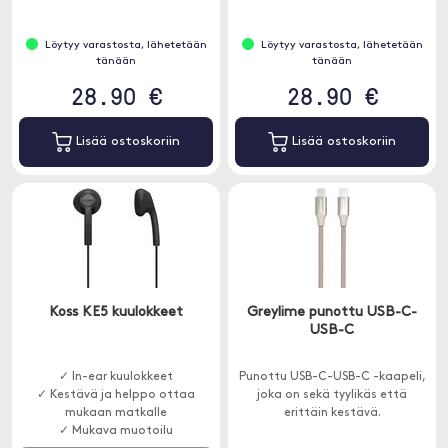
Löytyy varastosta, lähetetään
Löytyy varastosta, lähetetään
tänään
tänään
28.90 €
28.90 €
Lisää ostoskoriin
Lisää ostoskoriin
Koss KE5 kuulokkeet
Greylime punottu USB-C-
USB-C
✓ In-ear kuulokkeet
Punottu USB-C-USB-C -kaapeli,
✓ Kestävä ja helppo ottaa
joka on sekä tyylikäs että
mukaan matkalle
erittäin kestävä.
✓ Mukava muotoilu