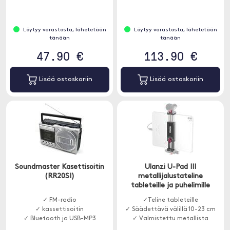
muusta älypuhelimesta.
Löytyy varastosta, lähetetään
Löytyy varastosta, lähetetään
tänään
tänään
47.90 €
113.90 €
Lisää ostoskoriin
Lisää ostoskoriin
Soundmaster Kasettisoitin
Ulanzi U-Pad III
(RR20SI)
metallijalustateline
tableteille ja puhelimille
✓ FM-radio
✓Teline tableteille
✓ kassettisoitin
✓ Säädettävä välillä 10-23 cm
✓ Bluetooth ja USB-MP3
✓ Valmistettu metallista