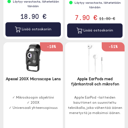
Löytyy varastosta, lähetetään
Löytyy varastosta, lähetetään
tänään
tänään
18.90 €
7.90 €
11.90 €
Lisää ostoskoriin
Lisää ostoskoriin
-18%
-51%
Apexel 200X Microscope Lens
Apple EarPods med
fjärrkontroll och mikrofon
✓ Mikroskoopin objektiivi
Apple EarPod -laitteiden
✓ 200X
kaiuttimet on suunniteltu
✓ Universaali yhteensopivuus
tekniikalla, joka vähentää äänen
menetystä ja maksimoi äänen.