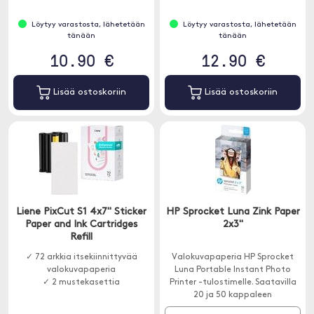
Löytyy varastosta, lähetetään
Löytyy varastosta, lähetetään
tänään
tänään
10.90 €
12.90 €
Lisää ostoskoriin
Lisää ostoskoriin
Liene PixCut S1 4x7" Sticker
HP Sprocket Luna Zink Paper
Paper and Ink Cartridges
2x3"
Refill
✓ 72 arkkia itsekiinnittyvää
Valokuvapaperia HP Sprocket
valokuvapaperia
Luna Portable Instant Photo
✓ 2 mustekasettia
Printer -tulostimelle. Saatavilla
20 ja 50 kappaleen
pakkauksissa.