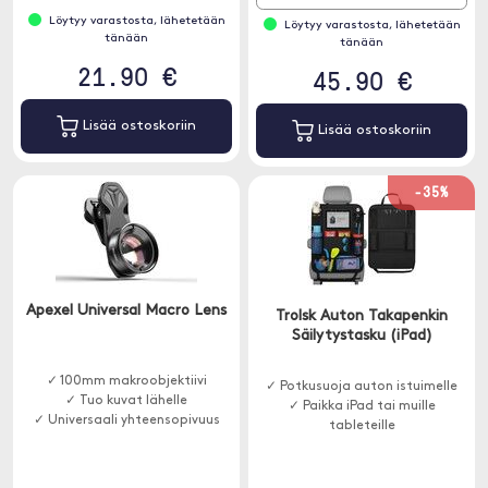
Löytyy varastosta, lähetetään
Löytyy varastosta, lähetetään
tänään
tänään
21.90 €
45.90 €
Lisää ostoskoriin
Lisää ostoskoriin
-35%
Apexel Universal Macro Lens
Trolsk Auton Takapenkin
Säilytystasku (iPad)
✓ 100mm makroobjektiivi
✓ Potkusuoja auton istuimelle
✓ Tuo kuvat lähelle
✓ Paikka iPad tai muille
✓ Universaali yhteensopivuus
tableteille