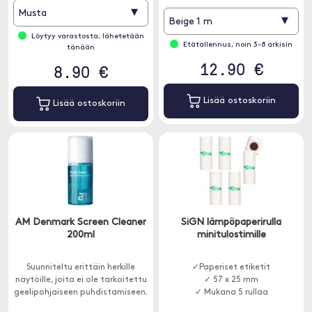
▾
Musta
▾
Beige 1 m
Löytyy varastosta, lähetetään
Etätallennus, noin 3-8 arkisin
tänään
12.90 €
8.90 €
Lisää ostoskoriin
Lisää ostoskoriin
AM Denmark Screen Cleaner
SiGN lämpöpaperirulla
200ml
minitulostimille
Suunniteltu erittäin herkille
✓Paperiset etiketit
näytöille, joita ei ole tarkoitettu
✓ 57 x 25 mm
geelipohjaiseen puhdistamiseen.
✓ Mukana 5 rullaa