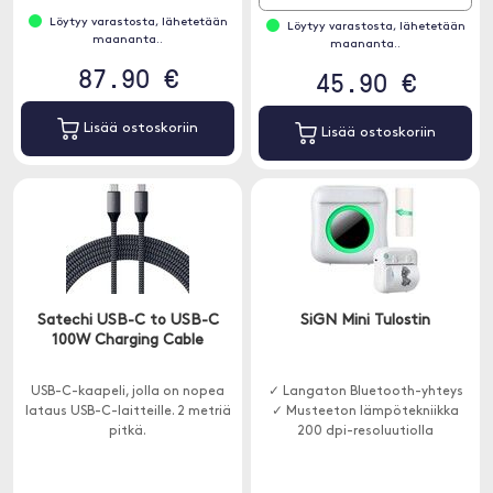
Löytyy varastosta, lähetetään
Löytyy varastosta, lähetetään
maananta..
maananta..
87.90 €
45.90 €
Lisää ostoskoriin
Lisää ostoskoriin
Satechi USB-C to USB-C
SiGN Mini Tulostin
100W Charging Cable
USB-C-kaapeli, jolla on nopea
✓ Langaton Bluetooth-yhteys
lataus USB-C-laitteille. 2 metriä
✓ Musteeton lämpötekniikka
pitkä.
200 dpi-resoluutiolla