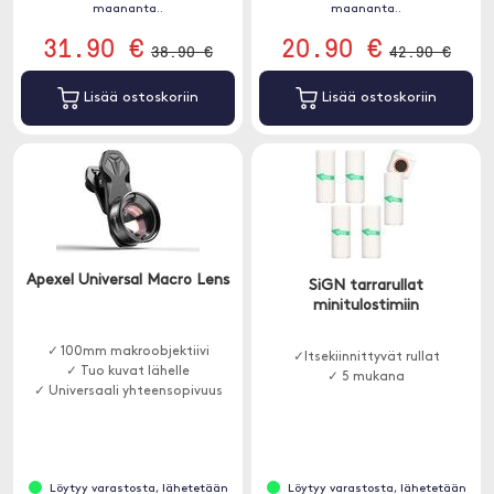
maananta..
maananta..
31.90 €
20.90 €
38.90 €
42.90 €
Lisää ostoskoriin
Lisää ostoskoriin
Apexel Universal Macro Lens
SiGN tarrarullat
minitulostimiin
✓ 100mm makroobjektiivi
✓Itsekiinnittyvät rullat
✓ Tuo kuvat lähelle
✓ 5 mukana
✓ Universaali yhteensopivuus
Löytyy varastosta, lähetetään
Löytyy varastosta, lähetetään