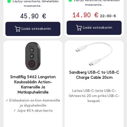
Löytyy varastosta, lähetetään
Löytyy varastosta, lähetetään
maananta..
maananta..
14.90 €
45.90 €
22.90 €
Lisää ostoskoriin
Lisää ostoskoriin
Sandberg USB-C to USB-C
SmallRig 5462 Langaton
Charge Cable 20cm
Kaukosäädin Action-
Kameroille Ja
Lataa USB-C-laite USB-C-
Matkapuhelimille
lähteestä. 20 cm pitkä USB-C-
✓ Etälaukaisin action-kameroille
kaapeli.
ja älypuhelimille
✓ Jopa 40 h akun kesto