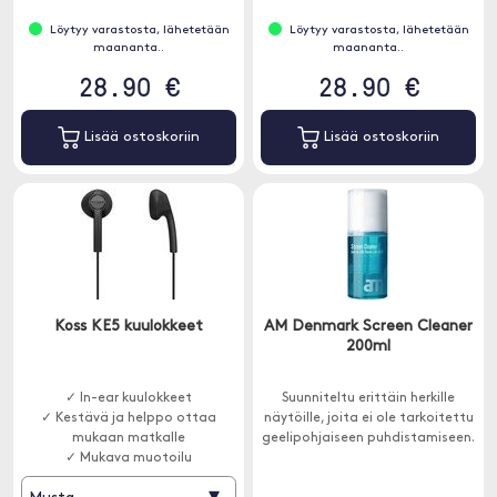
Löytyy varastosta, lähetetään
Löytyy varastosta, lähetetään
maananta..
maananta..
28.90 €
28.90 €
Lisää ostoskoriin
Lisää ostoskoriin
Koss KE5 kuulokkeet
AM Denmark Screen Cleaner
200ml
✓ In-ear kuulokkeet
Suunniteltu erittäin herkille
✓ Kestävä ja helppo ottaa
näytöille, joita ei ole tarkoitettu
mukaan matkalle
geelipohjaiseen puhdistamiseen.
✓ Mukava muotoilu