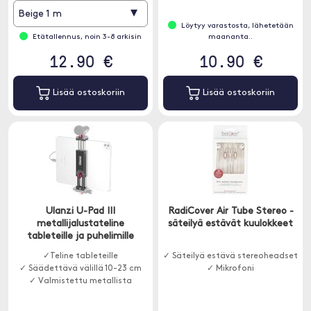
▾
Beige 1 m
Löytyy varastosta, lähetetään
Etätallennus, noin 3-8 arkisin
maananta..
12.90 €
10.90 €
Lisää ostoskoriin
Lisää ostoskoriin
Ulanzi U-Pad III
RadiCover Air Tube Stereo -
metallijalustateline
säteilyä estävät kuulokkeet
tableteille ja puhelimille
✓Teline tableteille
✓ Säteilyä estävä stereoheadset
✓ Säädettävä välillä 10-23 cm
✓ Mikrofoni
✓ Valmistettu metallista