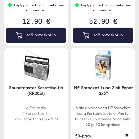
Löytyy varastosta, lähetetään
Löytyy varastosta, lähetetään
maananta..
maananta..
12.90 €
52.90 €
Lisää ostoskoriin
Lisää ostoskoriin
Soundmaster Kasettisoitin
HP Sprocket Luna Zink Paper
(RR20SI)
2x3"
✓ FM-radio
Valokuvapaperia HP Sprocket
✓ kassettisoitin
Luna Portable Instant Photo
✓ Bluetooth ja USB-MP3
Printer -tulostimelle. Saatavilla
20 ja 50 kappaleen
pakkauksissa.
▾
50-pack