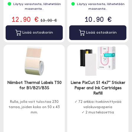
Löytyy varastosta, lähetetään
Löytyy varastosta, lähetetään
maananta..
maananta..
12.90 €
10.90 €
13.90 €
Lisää ostoskoriin
Lisää ostoskoriin
Niimbot Thermal Labels T50
Liene PixCut S1 4x7" Sticker
for B1/B21/B3S
Paper and Ink Cartridges
Refill
Rulla, jolla voit tulostaa 230
✓ 72 arkkia itsekiinnittyvää
tarraa, joiden koko on 50 x 43
valokuvapaperia
mm.
✓ 2 mustekasettia