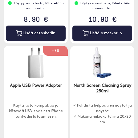
Löytyy varastosta, lähetetään
Löytyy varastosta, lähetetään
maananta..
maananta..
8.90 €
10.90 €
Lisää ostoskoriin
Lisää ostoskoriin
-7%
Apple USB Power Adapter
North Screen Cleaning Spray
250ml
Käytä tätä kompaktia ja
✓ Puhdista helposti eri näytöt ja
kätevää USB-sovitinta iPhone
näytöt
tai iPodin lataamiseen.
✓ Mukana mikrokuituliina 20x20
cm