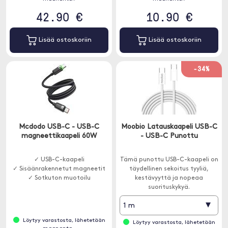
42.90 €
10.90 €
Lisää ostoskoriin
Lisää ostoskoriin
-34%
Mcdodo USB-C - USB-C
Moobio Latauskaapeli USB-C
magneettikaapeli 60W
- USB-C Punottu
✓ USB-C-kaapeli
Tämä punottu USB-C-kaapeli on
✓ Sisäänrakennetut magneetit
täydellinen sekoitus tyyliä,
✓ Sotkuton muotoilu
kestävyyttä ja nopeaa
suorituskykyä.
▾
1 m
Löytyy varastosta, lähetetään
Löytyy varastosta, lähetetään