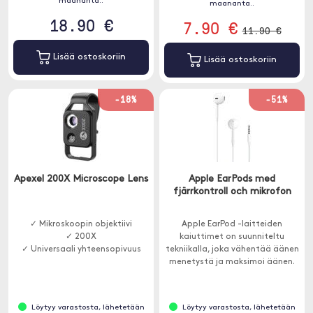
maananta..
maananta..
18.90 €
7.90 €
11.90 €
Lisää ostoskoriin
Lisää ostoskoriin
-18%
-51%
Apexel 200X Microscope Lens
Apple EarPods med
fjärrkontroll och mikrofon
✓ Mikroskoopin objektiivi
Apple EarPod -laitteiden
✓ 200X
kaiuttimet on suunniteltu
✓ Universaali yhteensopivuus
tekniikalla, joka vähentää äänen
menetystä ja maksimoi äänen.
Löytyy varastosta, lähetetään
Löytyy varastosta, lähetetään