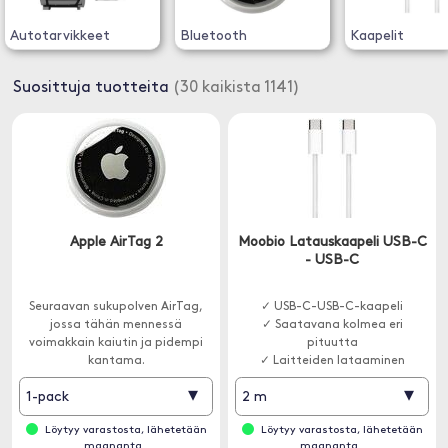
Autotarvikkeet
Bluetooth
Kaapelit
Suosittuja tuotteita
(30 kaikista 1141)
Apple AirTag 2
Moobio Latauskaapeli USB-C
- USB-C
Seuraavan sukupolven AirTag,
✓ USB-C-USB-C-kaapeli
jossa tähän mennessä
✓ Saatavana kolmea eri
voimakkain kaiutin ja pidempi
pituutta
kantama.
✓ Laitteiden lataaminen
▾
▾
1-pack
2 m
Löytyy varastosta, lähetetään
Löytyy varastosta, lähetetään
maananta..
maananta..