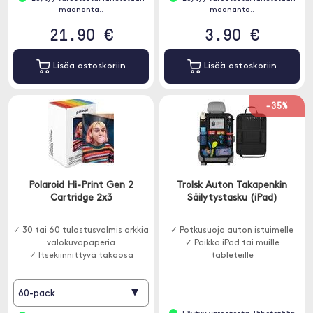
maananta..
maananta..
21.90 €
3.90 €
Lisää ostoskoriin
Lisää ostoskoriin
-35%
Polaroid Hi-Print Gen 2
Trolsk Auton Takapenkin
Cartridge 2x3
Säilytystasku (iPad)
✓ 30 tai 60 tulostusvalmis arkkia
✓ Potkusuoja auton istuimelle
valokuvapaperia
✓ Paikka iPad tai muille
✓ Itsekiinnittyvä takaosa
tableteille
▾
60-pack