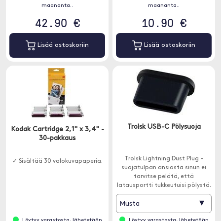
maananta..
maananta..
42.90 €
10.90 €
Lisää ostoskoriin
Lisää ostoskoriin
Trolsk USB-C Pölysuoja
Kodak Cartridge 2,1" x 3,4" -
30-pakkaus
Trolsk Lightning Dust Plug -
✓ Sisältää 30 valokuvapaperia.
suojatulpan ansiosta sinun ei
tarvitse pelätä, että
latausportti tukkeutuisi pölystä.
▾
Musta
Löytyy varastosta, lähetetään
Löytyy varastosta, lähetetään