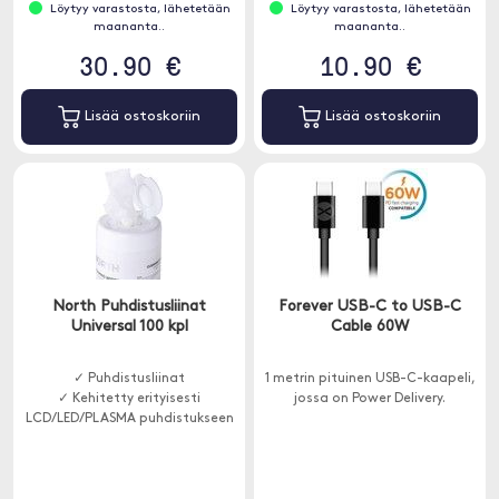
Löytyy varastosta, lähetetään
Löytyy varastosta, lähetetään
maananta..
maananta..
30.90 €
10.90 €
Lisää ostoskoriin
Lisää ostoskoriin
North Puhdistusliinat
Forever USB-C to USB-C
Universal 100 kpl
Cable 60W
✓ Puhdistusliinat
1 metrin pituinen USB-C-kaapeli,
✓ Kehitetty erityisesti
jossa on Power Delivery.
LCD/LED/PLASMA puhdistukseen