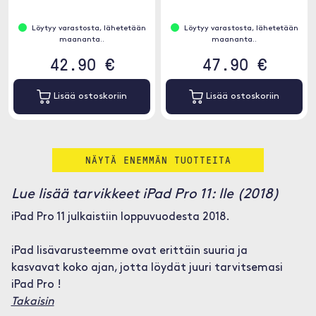
Löytyy varastosta, lähetetään
Löytyy varastosta, lähetetään
maananta..
maananta..
42.90 €
47.90 €
Lisää ostoskoriin
Lisää ostoskoriin
NÄYTÄ ENEMMÄN TUOTTEITA
Lue lisää tarvikkeet iPad Pro 11: lle (2018)
iPad Pro 11 julkaistiin loppuvuodesta 2018.
iPad lisävarusteemme ovat erittäin suuria ja
kasvavat koko ajan, jotta löydät juuri tarvitsemasi
iPad Pro !
Takaisin