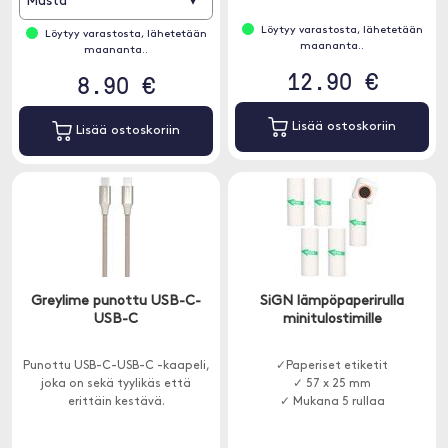
▾
Musta
Löytyy varastosta, lähetetään
Löytyy varastosta, lähetetään
maananta..
maananta..
12.90 €
8.90 €
Lisää ostoskoriin
Lisää ostoskoriin
Greylime punottu USB-C-
SiGN lämpöpaperirulla
USB-C
minitulostimille
Punottu USB-C-USB-C -kaapeli,
✓Paperiset etiketit
joka on sekä tyylikäs että
✓ 57 x 25 mm
erittäin kestävä.
✓ Mukana 5 rullaa