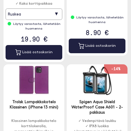
✓ Kaksi korttipaikkaa
▾
Ruskea
Löytyy varastosta, lähetetään
huomenna
Löytyy varastosta, lähetetään
huomenna
8.90 €
19.90 €
Lisää ostoskoriin
Lisää ostoskoriin
-14%
Trolsk Lompakkokotelo
Spigen Aqua Shield
Klassinen (iPhone 13 mini)
WaterProof Case A601 - 2-
pakkaus
Klassinen lompakkokotelo
✓ Vedenpitävä laukku
korttilokerolla,
✓ IPX8 luokka