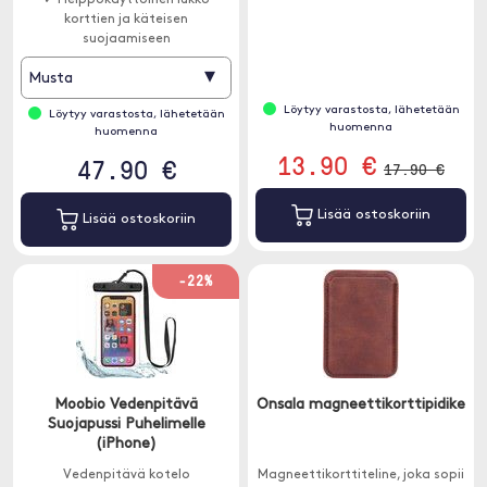
✓ Helppokäyttöinen lukko
korttien ja käteisen
suojaamiseen
▾
Musta
Löytyy varastosta, lähetetään
Löytyy varastosta, lähetetään
huomenna
huomenna
13.90 €
47.90 €
17.90 €
Lisää ostoskoriin
Lisää ostoskoriin
-22%
Moobio Vedenpitävä
Onsala magneettikorttipidike
Suojapussi Puhelimelle
(iPhone)
Vedenpitävä kotelo
Magneettikorttiteline, joka sopii