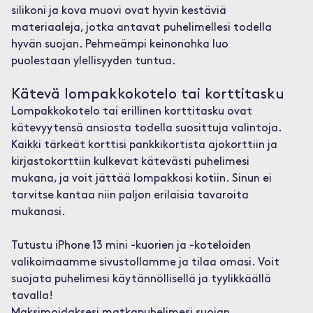
silikoni ja kova muovi ovat hyvin kestäviä
materiaaleja, jotka antavat puhelimellesi todella
hyvän suojan. Pehmeämpi keinonahka luo
puolestaan ylellisyyden tuntua.
Kätevä lompakkokotelo tai korttitasku
Lompakkokotelo tai erillinen korttitasku ovat
kätevyytensä ansiosta todella suosittuja valintoja.
Kaikki tärkeät korttisi pankkikortista ajokorttiin ja
kirjastokorttiin kulkevat kätevästi puhelimesi
mukana, ja voit jättää lompakkosi kotiin. Sinun ei
tarvitse kantaa niin paljon erilaisia tavaroita
mukanasi.
Tutustu iPhone 13 mini -kuorien ja -koteloiden
valikoimaamme sivustollamme ja tilaa omasi. Voit
suojata puhelimesi käytännöllisellä ja tyylikkäällä
tavalla!