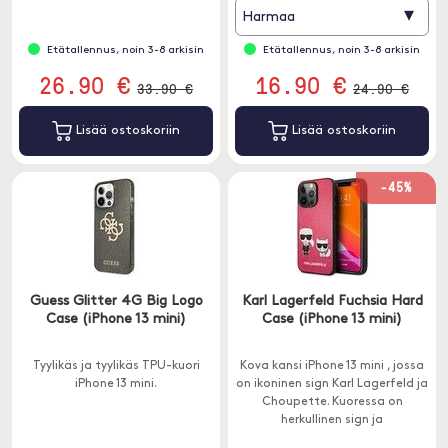
▾
Harmaa
Etätallennus, noin 3-8 arkisin
Etätallennus, noin 3-8 arkisin
26.90 €
16.90 €
33.90 €
24.90 €
Lisää ostoskoriin
Lisää ostoskoriin
-45%
Guess Glitter 4G Big Logo
Karl Lagerfeld Fuchsia Hard
Case (iPhone 13 mini)
Case (iPhone 13 mini)
Tyylikäs ja tyylikäs TPU-kuori
Kova kansi iPhone 13 mini , jossa
iPhone 13 mini.
on ikoninen sign Karl Lagerfeld ja
Choupette. Kuoressa on
herkullinen sign ja
keinonahkainen päällinen.