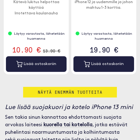
Kätevä lukitus helpottaa
iPhone 12 ja uudemmille ja johon
käyttöä
mahtuu 1-3 korttia.
Irrotettava kaulanauha
Löytyy varastosta, lähetetään
Löytyy varastosta, lähetetään
huomenna
huomenna
10.90 €
19.90 €
13.90 €
Lisää ostoskoriin
Lisää ostoskoriin
NÄYTÄ ENEMMÄN TUOTTEITA
Lue lisää suojakuori ja kotelo iPhone 13 mini
Sen takia sinun kannattaa ehdottomasti suojata
arvokas laiteesi
kuorella tai kotelolla
, jotka estävät
puhelintasi naarmuuntumasta ja kolhiintumasta