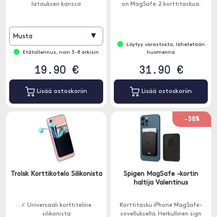
latauksen kanssa
on MagSafe. 2 korttitaskua.
▾
Musta
Löytyy varastosta, lähetetään
Etätallennus, noin 3-8 arkisin
huomenna
19.90 €
31.90 €
Lisää ostoskoriin
Lisää ostoskoriin
-38%
Trolsk Korttikotelo Silikonista
Spigen MagSafe -kortin
haltija Valentinus
✓ Universaali korttiteline
Korttitasku iPhone MagSafe-
silikonista
sovelluksella. Herkullinen sign