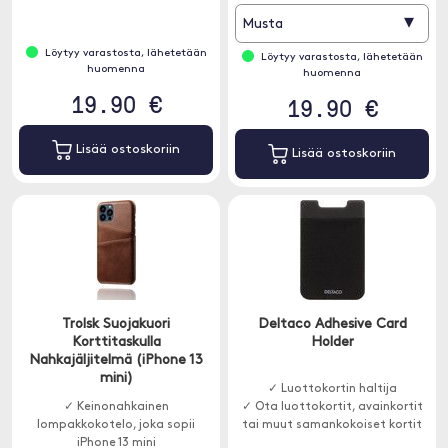
▾
Musta
Löytyy varastosta, lähetetään
Löytyy varastosta, lähetetään
huomenna
huomenna
19.90 €
19.90 €
Lisää ostoskoriin
Lisää ostoskoriin
Trolsk Suojakuori
Deltaco Adhesive Card
Korttitaskulla
Holder
Nahkajäljitelmä (iPhone 13
mini)
✓ Luottokortin haltija
✓ Keinonahkainen
✓ Ota luottokortit, avainkortit
lompakkokotelo, joka sopii
tai muut samankokoiset kortit
iPhone 13 mini