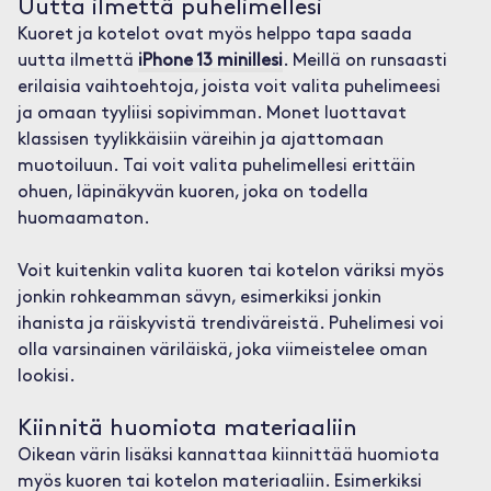
Uutta ilmettä puhelimellesi
Kuoret ja kotelot ovat myös helppo tapa saada
uutta ilmettä
iPhone 13 minillesi
. Meillä on runsaasti
erilaisia vaihtoehtoja, joista voit valita puhelimeesi
ja omaan tyyliisi sopivimman. Monet luottavat
klassisen tyylikkäisiin väreihin ja ajattomaan
muotoiluun. Tai voit valita puhelimellesi erittäin
ohuen, läpinäkyvän kuoren, joka on todella
huomaamaton.
Voit kuitenkin valita kuoren tai kotelon väriksi myös
jonkin rohkeamman sävyn, esimerkiksi jonkin
ihanista ja räiskyvistä trendiväreistä. Puhelimesi voi
olla varsinainen väriläiskä, joka viimeistelee oman
lookisi.
Kiinnitä huomiota materiaaliin
Oikean värin lisäksi kannattaa kiinnittää huomiota
myös kuoren tai kotelon materiaaliin. Esimerkiksi