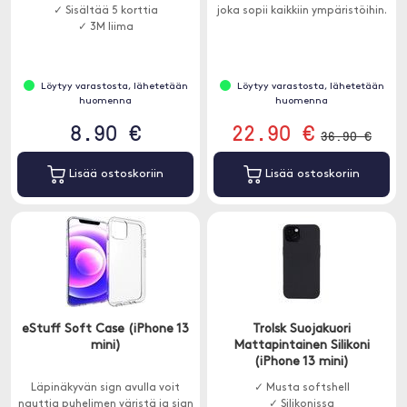
✓ Sisältää 5 korttia
joka sopii kaikkiin ympäristöihin.
✓ 3M liima
Löytyy varastosta, lähetetään
Löytyy varastosta, lähetetään
huomenna
huomenna
8.90 €
22.90 €
36.90 €
Lisää ostoskoriin
Lisää ostoskoriin
eStuff Soft Case (iPhone 13
Trolsk Suojakuori
mini)
Mattapintainen Silikoni
(iPhone 13 mini)
Läpinäkyvän sign avulla voit
✓ Musta softshell
nauttia puhelimen väristä ja sign
✓ Silikonissa