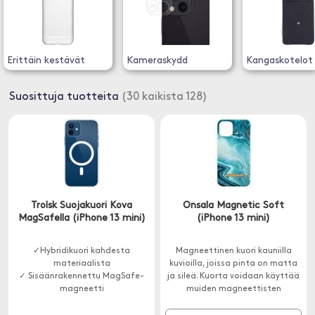
Erittäin kestävät
Kameraskydd
Kangaskotelot
Suosittuja tuotteita
(30 kaikista 128)
Trolsk Suojakuori Kova
Onsala Magnetic Soft
MagSafella (iPhone 13 mini)
(iPhone 13 mini)
✓Hybridikuori kahdesta
Magneettinen kuori kauniilla
materiaalista
kuvioilla, joissa pinta on matta
✓ Sisäänrakennettu MagSafe-
ja sileä. Kuorta voidaan käyttää
magneetti
muiden magneettisten
✓ Ohut muotoilu
lisävarusteiden, kuten
lompakkojen ja