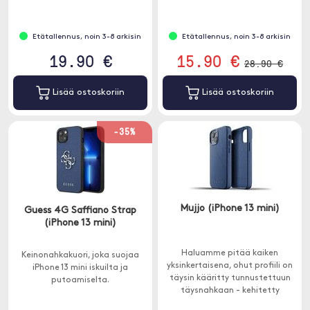
Etätallennus, noin 3-8 arkisin
Etätallennus, noin 3-8 arkisin
19.90 €
15.90 €
28.90 €
Lisää ostoskoriin
Lisää ostoskoriin
-35%
Mujjo (iPhone 13 mini)
Guess 4G Saffiano Strap
(iPhone 13 mini)
Haluamme pitää kaiken
Keinonahkakuori, joka suojaa
yksinkertaisena, ohut profiili on
iPhone 13 mini iskuilta ja
täysin kääritty tunnustettuun
putoamiselta.
täysnahkaan - kehitetty
luomaan kestävä pinta, joka