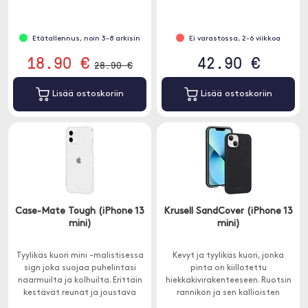
muuttuu kauniimmaksi käytön
aikana.
Etätallennus, noin 3-8 arkisin
Ei varastossa, 2-6 viikkoa
18.90 €
42.90 €
28.90 €
Lisää ostoskoriin
Lisää ostoskoriin
Case-Mate Tough (iPhone 13
Krusell SandCover (iPhone 13
mini)
mini)
Tyylikäs kuori mini -malistisessa
Kevyt ja tyylikäs kuori, jonka
sign joka suojaa puhelintasi
pinta on kiillotettu
naarmuilta ja kolhuilta. Erittäin
hiekkakivirakenteeseen. Ruotsin
kestävät reunat ja joustava
rannikon ja sen kallioisten
materiaali.
saarten innoittamana.