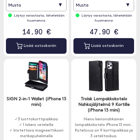
▾
▾
Musta
Musta
Löytyy varastosta, lähetetään
Löytyy varastosta, lähetetään
huomenna
huomenna
14.90 €
47.90 €
Lisää ostoskoriin
Lisää ostoskoriin
SIGN 2-in-1 Wallet (iPhone 13
Trolsk Lompakkokotelo
mini)
Nahkajäljitelmä 9 Kortille
(iPhone 13 mini)
✓3 luottokorttipaikkaa
Hieno keinonahkainen
✓ 1 lokero seteleille
lompakkokotelo iPhone 13 mini .
✓ Irrotettava magneettikuori
Kotelossa on 9 korttipaikkaa ja
matkapuhelimelle
3 setelitaskua.