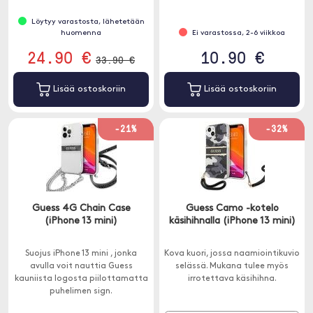
Löytyy varastosta, lähetetään
huomenna
Ei varastossa, 2-6 viikkoa
24.90 €
10.90 €
33.90 €
Lisää ostoskoriin
Lisää ostoskoriin
-21%
-32%
Guess 4G Chain Case
Guess Camo -kotelo
(iPhone 13 mini)
käsihihnalla (iPhone 13 mini)
Suojus iPhone 13 mini , jonka
Kova kuori, jossa naamiointikuvio
avulla voit nauttia Guess
selässä. Mukana tulee myös
kauniista logosta piilottamatta
irrotettava käsihihna.
puhelimen sign.