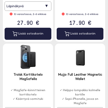
▾
Läpinäkyvä
Ei varastossa, 2-6 viikkoa
Ei varastossa, 2-6 viikkoa
27.90 €
17.90 €
Lisää ostoskoriin
Lisää ostoskoriin
Trolsk Korttikotelo
Mujjo Full Leather Magnetic
MagSafella
Wallet
✓ MagSafe-kiinnitteinen
✓ Helppo lompakko kolmelle
korttikotelo
kortille
✓ Kääntyvä sormituki
✓ Sopii iPhonelle, jossa on
MagSafe