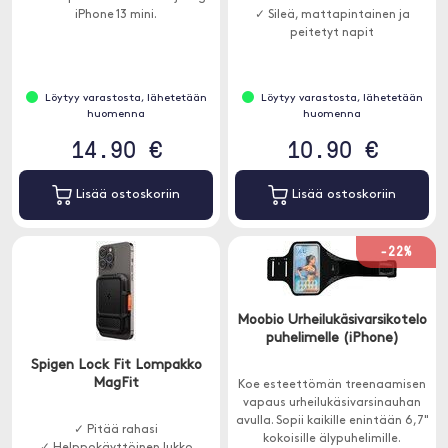
iPhone 13 mini.
✓ Sileä, mattapintainen ja
peitetyt napit
Löytyy varastosta, lähetetään
Löytyy varastosta, lähetetään
huomenna
huomenna
14.90 €
10.90 €
Lisää ostoskoriin
Lisää ostoskoriin
-22%
Moobio Urheilukäsivarsikotelo
puhelimelle (iPhone)
Spigen Lock Fit Lompakko
MagFit
Koe esteettömän treenaamisen
vapaus urheilukäsivarsinauhan
avulla. Sopii kaikille enintään 6,7"
✓ Pitää rahasi
kokoisille älypuhelimille.