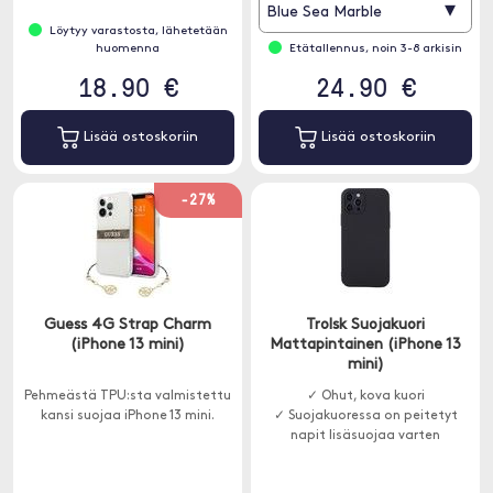
▾
Blue Sea Marble
autonpidikkeiden, kanssa.
Löytyy varastosta, lähetetään
huomenna
Etätallennus, noin 3-8 arkisin
18.90 €
24.90 €
Lisää ostoskoriin
Lisää ostoskoriin
-27%
Guess 4G Strap Charm
Trolsk Suojakuori
(iPhone 13 mini)
Mattapintainen (iPhone 13
mini)
Pehmeästä TPU:sta valmistettu
✓ Ohut, kova kuori
kansi suojaa iPhone 13 mini.
✓ Suojakuoressa on peitetyt
napit lisäsuojaa varten