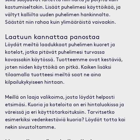
sekä suojaavat laitetta niin lialta ja pölyltä kuin
kastumiseltakin. Lisäät puhelimesi käyttöikää, ja
vältyt kalliilta uuden puhelimen hankinnalta.
Säästät niin rahaa kuin ylimääräistä vaivaakin.
Laatuun kannattaa panostaa
Löydät meiltä laadukkaat puhelimen kuoret ja
kotelot, jotka pitävät puhelimesi turvassa
kovassakin käytössä. Tuotteemme ovat kestäviä,
joten niiden käyttöikä on pitkä. Kaiken lisäksi
tilaamalla tuotteesi meiltä saat ne aina
kilpailukykyiseen hintaan.
Meillä on laaja valikoima, josta löydät helposti
etsimäsi. Kuoria ja koteloita on eri hintaluokissa ja
väreissä ja eri käyttötarkoituksiin. Tarvitsetko
esimerkiksi vedenkestäviä kuoria? Löydät totta kai
nekin sivustoltamme.