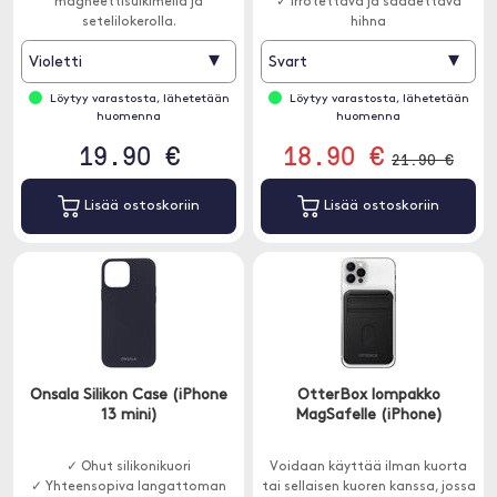
magneettisulkimella ja
✓ Irrotettava ja säädettävä
setelilokerolla.
hihna
▾
▾
Violetti
Svart
Löytyy varastosta, lähetetään
Löytyy varastosta, lähetetään
huomenna
huomenna
19.90 €
18.90 €
21.90 €
Lisää ostoskoriin
Lisää ostoskoriin
Onsala Silikon Case (iPhone
OtterBox lompakko
13 mini)
MagSafelle (iPhone)
✓ Ohut silikonikuori
Voidaan käyttää ilman kuorta
✓ Yhteensopiva langattoman
tai sellaisen kuoren kanssa, jossa