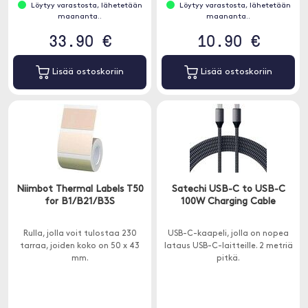
Löytyy varastosta, lähetetään
Löytyy varastosta, lähetetään
maananta..
maananta..
33.90 €
10.90 €
Lisää ostoskoriin
Lisää ostoskoriin
Niimbot Thermal Labels T50
Satechi USB-C to USB-C
for B1/B21/B3S
100W Charging Cable
Rulla, jolla voit tulostaa 230
USB-C-kaapeli, jolla on nopea
tarraa, joiden koko on 50 x 43
lataus USB-C-laitteille. 2 metriä
mm.
pitkä.