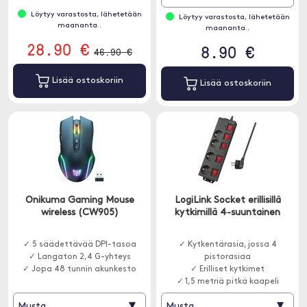
Löytyy varastosta, lähetetään
Löytyy varastosta, lähetetään
maananta..
maananta..
28.90 €
8.90 €
46.90 €
Lisää ostoskoriin
Lisää ostoskoriin
Onikuma Gaming Mouse
LogiLink Socket erillisillä
wireless (CW905)
kytkimillä 4-suuntainen
✓ 5 säädettävää DPI-tasoa
✓ Kytkentärasia, jossa 4
✓ Langaton 2,4 G-yhteys
pistorasiaa
✓ Jopa 48 tunnin akunkesto
✓ Erilliset kytkimet
✓ 1,5 metriä pitkä kaapeli
▾
▾
Musta
Musta