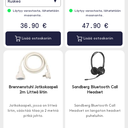
▾
Ruskea
Löytyy varastosta, lähetetään
Löytyy varastosta, lähetetään
maananta..
maananta..
36.90 €
47.90 €
Lisää ostoskoriin
Lisää ostoskoriin
Brennenstuhl Jatkokaapeli
Sandberg Bluetooth Call
2m Litteä liitin
Headset
Jatkokaapeli, jossa on litteä
Sandberg Bluetooth Call
liitin, säästää tilaa ja 2 metriä
Headset on langaton headset
pitkä johto.
puheluihin.