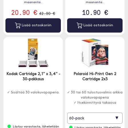
maananta..
maananta..
20.90 €
10.90 €
42.90 €
Lisää ostoskoriin
Lisää ostoskoriin
Kodak Cartridge 2,1" x 3,4" -
Polaroid Hi-Print Gen 2
30-pakkaus
Cartridge 2x3
✓ Sisältää 30 valokuvapaperia.
✓ 30 tai 60 tulostusvalmis arkkia
valokuvapaperia
✓ Itsekiinnittyvä takaosa
▾
60-pack
Löytyy varastosta, lähetetään
Löytyy varastosta, lähetetään