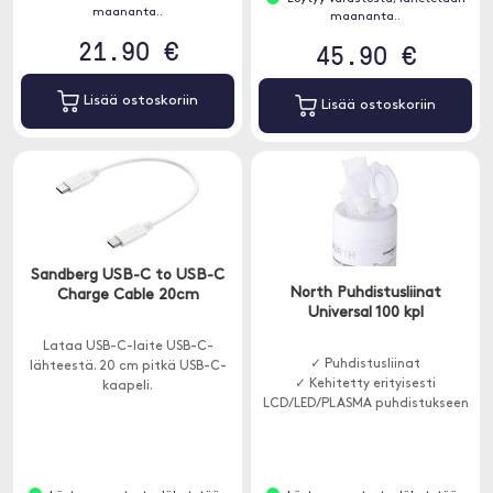
maananta..
maananta..
21.90 €
45.90 €
Lisää ostoskoriin
Lisää ostoskoriin
Sandberg USB-C to USB-C
North Puhdistusliinat
Charge Cable 20cm
Universal 100 kpl
Lataa USB-C-laite USB-C-
✓ Puhdistusliinat
lähteestä. 20 cm pitkä USB-C-
✓ Kehitetty erityisesti
kaapeli.
LCD/LED/PLASMA puhdistukseen