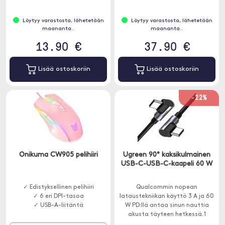
Löytyy varastosta, lähetetään
Löytyy varastosta, lähetetään
maananta..
maananta..
13.90 €
37.90 €
Lisää ostoskoriin
Lisää ostoskoriin
-22%
Onikuma CW905 pelihiiri
Ugreen 90° kaksikulmainen
USB-C-USB-C-kaapeli 60 W
✓ Edistyksellinen pelihiiri
Qualcommin nopean
✓ 6 eri DPI-tasoa
lataustekniikan käyttö 3 A ja 60
✓ USB-A-liitäntä
W PD:llä antaa sinun nauttia
akusta täyteen hetkessä. 1
metrin pituinen.