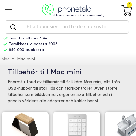
0
iPhone-tarvikkeiden asiantuntija
Toimitus alkaen 3.9€
Tarvikkeet vuodesta 2008
850 000 asiakasta
Mac
» Mac mini
Tillbehör till Mac mini
Enormt utbud av
tillbehör
till folkkära
Mac mini
, allt från
USB-hubbar till ställ, lås och fjärrkontroller. Även större
tillbehör som bildskärmar, ergonomiska tillbehör och i
princip världens alla adaptrar och kablar har vi.