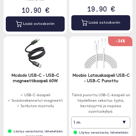
19.90 €
10.90 €
Lisää ostoskoriin
Lisää ostoskoriin
-34%
Mcdodo USB-C - USB-C
Moobio Latauskaapeli USB-C
magneettikaapeli 60W
- USB-C Punottu
✓ USB-C-kaapeli
Tämä punottu USB-C-kaapeli on
✓ Sisäänrakennetut magneetit
täydellinen sekoitus tyyliä,
✓ Sotkuton muotoilu
kestävyyttä ja nopeaa
suorituskykyä.
▾
1 m
Löytyy varastosta, lähetetään
Löytyy varastosta, lähetetään