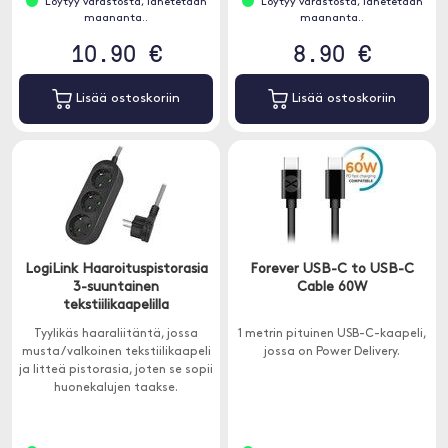
Löytyy varastosta, lähetetään
Löytyy varastosta, lähetetään
maananta..
maananta..
10.90 €
8.90 €
Lisää ostoskoriin
Lisää ostoskoriin
LogiLink Haaroituspistorasia
Forever USB-C to USB-C
3-suuntainen
Cable 60W
tekstiilikaapelilla
Tyylikäs haaraliitäntä, jossa
1 metrin pituinen USB-C-kaapeli,
musta / valkoinen tekstiilikaapeli
jossa on Power Delivery.
ja litteä pistorasia, joten se sopii
huonekalujen taakse.