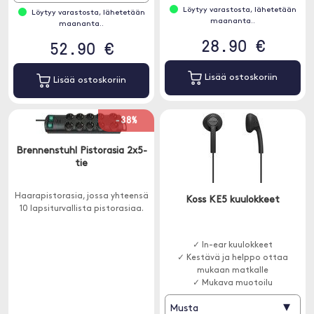
Löytyy varastosta, lähetetään
Löytyy varastosta, lähetetään
maananta..
maananta..
28.90 €
52.90 €
Lisää ostoskoriin
Lisää ostoskoriin
-38%
Brennenstuhl Pistorasia 2x5-
tie
Haarapistorasia, jossa yhteensä
Koss KE5 kuulokkeet
10 lapsiturvallista pistorasiaa.
✓ In-ear kuulokkeet
✓ Kestävä ja helppo ottaa
mukaan matkalle
✓ Mukava muotoilu
▾
Musta