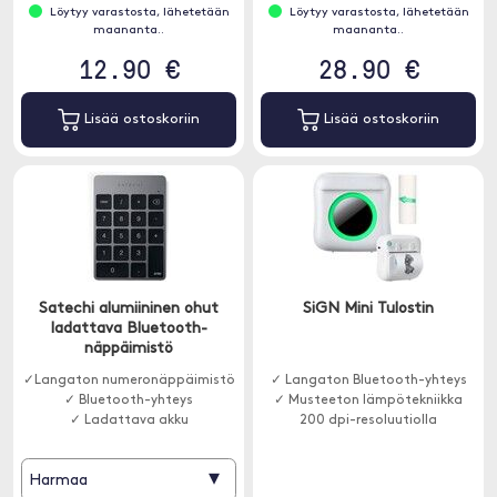
Löytyy varastosta, lähetetään
Löytyy varastosta, lähetetään
maananta..
maananta..
12.90 €
28.90 €
Lisää ostoskoriin
Lisää ostoskoriin
Satechi alumiininen ohut
SiGN Mini Tulostin
ladattava Bluetooth-
näppäimistö
✓Langaton numeronäppäimistö
✓ Langaton Bluetooth-yhteys
✓ Bluetooth-yhteys
✓ Musteeton lämpötekniikka
✓ Ladattava akku
200 dpi-resoluutiolla
▾
Harmaa