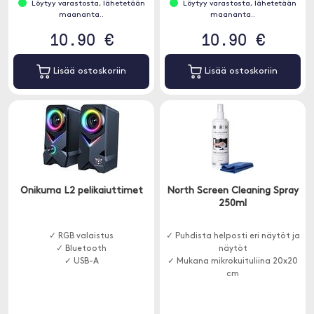
Löytyy varastosta, lähetetään
Löytyy varastosta, lähetetään
maananta..
maananta..
10.90 €
10.90 €
Lisää ostoskoriin
Lisää ostoskoriin
Onikuma L2 pelikaiuttimet
North Screen Cleaning Spray
250ml
✓ RGB valaistus
✓ Puhdista helposti eri näytöt ja
✓ Bluetooth
näytöt
✓ USB-A
✓ Mukana mikrokuituliina 20x20
cm