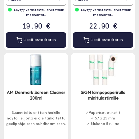
Löytyy varastosta, lähetetään
Löytyy varastosta, lähetetään
maananta..
maananta..
19.90 €
22.90 €
Lisää ostoskoriin
Lisää ostoskoriin
AM Denmark Screen Cleaner
SiGN lämpöpaperirulla
200ml
minitulostimille
Suunniteltu erittäin herkille
✓Paperiset etiketit
näytöille, joita ei ole tarkoitettu
✓ 57 x 25 mm
geelipohjaiseen puhdistamiseen.
✓ Mukana 5 rullaa