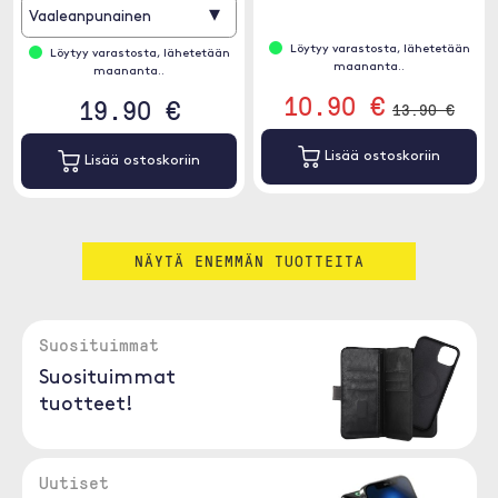
▾
Vaaleanpunainen
Löytyy varastosta, lähetetään
Löytyy varastosta, lähetetään
maananta..
maananta..
10.90 €
19.90 €
13.90 €
Lisää ostoskoriin
Lisää ostoskoriin
NÄYTÄ ENEMMÄN TUOTTEITA
Suosituimmat
Suosituimmat
tuotteet!
Uutiset