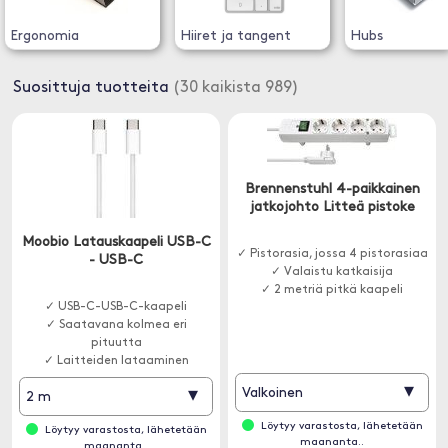
Ergonomia
Hiiret ja tangent
Hubs
Suosittuja tuotteita
(30 kaikista 989)
Brennenstuhl 4-paikkainen
jatkojohto Litteä pistoke
Moobio Latauskaapeli USB-C
✓ Pistorasia, jossa 4 pistorasiaa
- USB-C
✓ Valaistu katkaisija
✓ 2 metriä pitkä kaapeli
✓ USB-C-USB-C-kaapeli
✓ Saatavana kolmea eri
pituutta
✓ Laitteiden lataaminen
▾
▾
Valkoinen
2 m
Löytyy varastosta, lähetetään
Löytyy varastosta, lähetetään
maananta..
maananta..