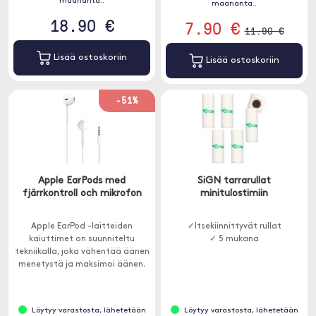
maananta..
maananta..
18.90 €
7.90 €
11.90 €
Lisää ostoskoriin
Lisää ostoskoriin
-51%
Apple EarPods med
SiGN tarrarullat
fjärrkontroll och mikrofon
minitulostimiin
Apple EarPod -laitteiden
✓Itsekiinnittyvät rullat
kaiuttimet on suunniteltu
✓ 5 mukana
tekniikalla, joka vähentää äänen
menetystä ja maksimoi äänen.
Löytyy varastosta, lähetetään
Löytyy varastosta, lähetetään