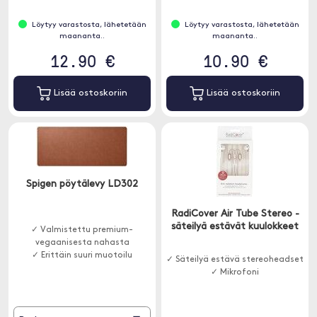
Löytyy varastosta, lähetetään
Löytyy varastosta, lähetetään
maananta..
maananta..
12.90 €
10.90 €
Lisää ostoskoriin
Lisää ostoskoriin
Spigen pöytälevy LD302
RadiCover Air Tube Stereo -
säteilyä estävät kuulokkeet
✓ Valmistettu premium-
vegaanisesta nahasta
✓ Erittäin suuri muotoilu
✓ Säteilyä estävä stereoheadset
✓ Mikrofoni