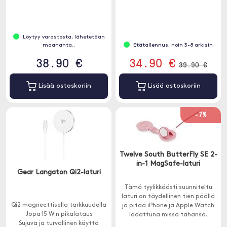
Löytyy varastosta, lähetetään
maananta..
Etätallennus, noin 3-8 arkisin
38.90 €
34.90 €
39.90 €
Lisää ostoskoriin
Lisää ostoskoriin
-7%
Twelve South ButterFly SE 2-
in-1 MagSafe-laturi
Gear Langaton Qi2-laturi
Tämä tyylikkäästi suunniteltu
laturi on täydellinen tien päällä
Qi2 magneettisella tarkkuudella
ja pitää iPhone ja Apple Watch
Jopa 15 W:n pikalataus
ladattuna missä tahansa.
Sujuva ja turvallinen käyttö