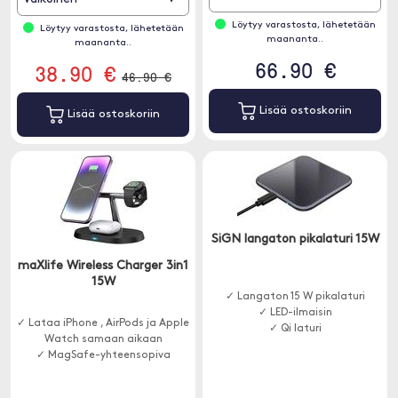
Löytyy varastosta, lähetetään
Löytyy varastosta, lähetetään
maananta..
maananta..
66.90 €
38.90 €
46.90 €
Lisää ostoskoriin
Lisää ostoskoriin
SiGN langaton pikalaturi 15W
maXlife Wireless Charger 3in1
15W
✓ Langaton 15 W pikalaturi
✓ LED-ilmaisin
✓ Lataa iPhone , AirPods ja Apple
✓ Qi laturi
Watch samaan aikaan
✓ MagSafe-yhteensopiva