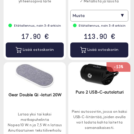
yhteensopiva laite
✓ Metallista ja lasista
langattomaan pöytälaturiin, niin
valmistettu muotoilu
se alkaa latautua.
▾
Musta
Etätallennus, noin 3-8 arkisin
Etätallennus, noin 3-8 arkisin
17.90 €
113.90 €
Lisää ostoskoriin
Lisää ostoskoriin
-13%
Puro 2 USB-C-autolaturi
Gear Double Qi -laturi 20W
Pieni autosovitin, jossa on kaksi
Lataa yksi tai kaksi
USB-C-liitäntää, joiden avulla
matkapuhelinta
voit ladata kahta laitetta
Nopea 10 W: n ja 7,5 W: n lataus
samanaikaisesti.
Ainutlaatuinen tekstiiliverhoilu