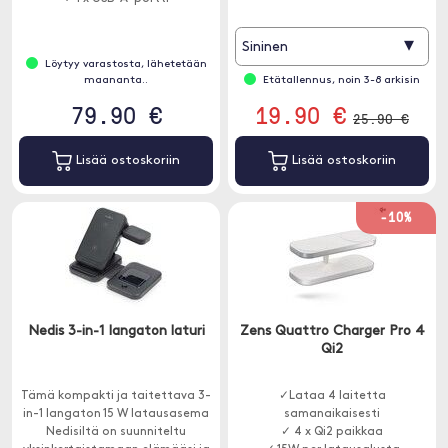
▾
Sininen
Löytyy varastosta, lähetetään
maananta..
Etätallennus, noin 3-8 arkisin
79.90 €
19.90 €
25.90 €
Lisää ostoskoriin
Lisää ostoskoriin
-10%
Nedis 3-in-1 langaton laturi
Zens Quattro Charger Pro 4
Qi2
Tämä kompakti ja taitettava 3-
✓Lataa 4 laitetta
in-1 langaton 15 W latausasema
samanaikaisesti
Nedisiltä on suunniteltu
✓ 4 x Qi2 paikkaa