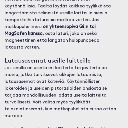
käytännöllisiä. Täältä löydät kaikkea tyylikkäistä
langattomista telineistä useille laitteille pieniin
kompakteihin latureihin matkaa varten. Jos
matkapuhelimesi
on yhteensopiva Qi:n tai
MagSafen kanssa,
osta laturi, joka on sekä
magneettinen että langaton huippunopeaa
latausta varten.
Latausasemat useille laitteille
Jos sinulla on useita eri laitteita tai jos teitä on
monia, jotka tarvitsevat akkujen lataamista,
latausasemat ovat käteviä. Käytännöllisten
lokeroiden ja useiden pistorasioiden ansiosta se
tarjoaa mahdollisuuden ladata useita laitteita
turvallisesti. Voit valita myös tyylikkäät
telakointiasemat, kun matkapuhelinta ei saa ottaa
mukaan.