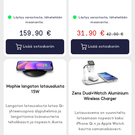
Löytyy varastosta, lähetetään
Löytyy varastosta, lähetetään
maananta..
maananta..
159.90 €
31.90 €
42.90 €
Lisää ostoskoriin
Lisää ostoskoriin
Mophie langaton latausalusta
15W
Zens Dual+Watch Aluminium
Wireless Charger
Langaton latausalusta lataa Qi-
yhteensopivia älypuhelimia ja
Latausasema on suunniteltu
langattomia lisävarusteita
lataamaan nopeasti kaksi
tehokkaasti ja nopeasti. Aseta
iPhone Qi: n ja Apple Watch
vain Qi-yhteensopiva laite
kautta samanaikaisesti.
levylle.