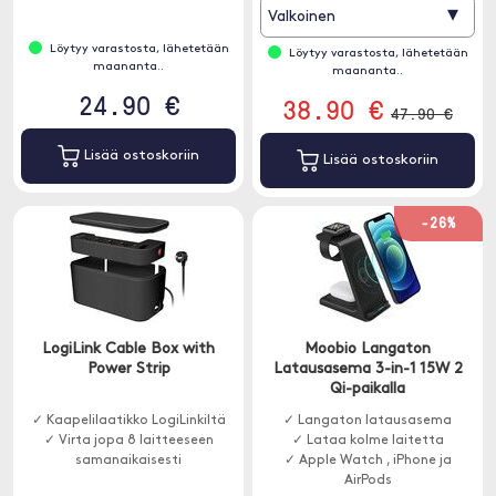
▾
Valkoinen
Löytyy varastosta, lähetetään
Löytyy varastosta, lähetetään
maananta..
maananta..
24.90 €
38.90 €
47.90 €
Lisää ostoskoriin
Lisää ostoskoriin
-26%
LogiLink Cable Box with
Moobio Langaton
Power Strip
Latausasema 3-in-1 15W 2
Qi-paikalla
✓ Kaapelilaatikko LogiLinkiltä
✓ Langaton latausasema
✓ Virta jopa 8 laitteeseen
✓ Lataa kolme laitetta
samanaikaisesti
✓ Apple Watch , iPhone ja
AirPods