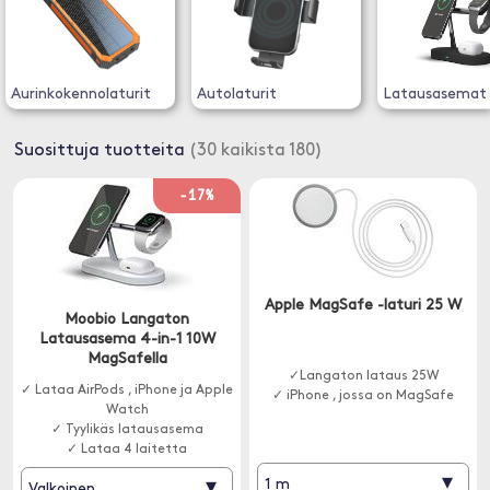
Aurinkokennolaturit
Autolaturit
Latausasemat
Suosittuja tuotteita
(30 kaikista 180)
-17%
Apple MagSafe -laturi 25 W
Moobio Langaton
Latausasema 4-in-1 10W
MagSafella
✓Langaton lataus 25W
✓ Lataa AirPods , iPhone ja Apple
✓ iPhone , jossa on MagSafe
Watch
✓ Tyylikäs latausasema
✓ Lataa 4 laitetta
▾
▾
1 m
Valkoinen