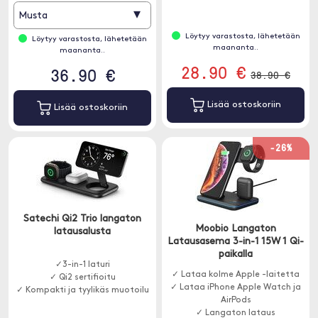
▾
Musta
Löytyy varastosta, lähetetään
Löytyy varastosta, lähetetään
maananta..
maananta..
28.90 €
36.90 €
38.90 €
Lisää ostoskoriin
Lisää ostoskoriin
-26%
Satechi Qi2 Trio langaton
Moobio Langaton
latausalusta
Latausasema 3-in-1 15W 1 Qi-
paikalla
✓3-in-1 laturi
✓ Lataa kolme Apple -laitetta
✓ Qi2 sertifioitu
✓ Lataa iPhone Apple Watch ja
✓ Kompakti ja tyylikäs muotoilu
AirPods
✓ Langaton lataus