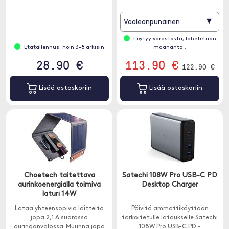
▾
Vaaleanpunainen
Löytyy varastosta, lähetetään
Etätallennus, noin 3-8 arkisin
maananta..
28.90 €
113.90 €
122.90 €
Lisää ostoskoriin
Lisää ostoskoriin
Choetech taitettava
Satechi 108W Pro USB-C PD
aurinkoenergialla toimiva
Desktop Charger
laturi 14W
Lataa yhteensopivia laitteita
Päivitä ammattikäyttöön
jopa 2,1 A suorassa
tarkoitetulle lataukselle Satechi
auringonvalossa. Muunna jopa
108W Pro USB-C PD -