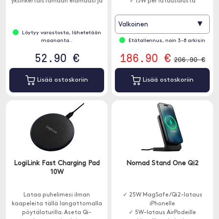
yksinkertaistamaan elämääsi ja
✓ 15W per latausalusta
tukemaan useita laitteita
saumattomasti.
▾
Valkoinen
Löytyy varastosta, lähetetään
maananta..
Etätallennus, noin 3-8 arkisin
52.90 €
186.90 €
206.90 €
Lisää ostoskoriin
Lisää ostoskoriin
LogiLink Fast Charging Pad
Nomad Stand One Qi2
10W
Lataa puhelimesi ilman
✓ 25W MagSafe/Qi2-lataus
kaapeleita tällä langattomalla
iPhonelle
pöytälaturilla. Aseta Qi-
✓ 5W-lataus AirPodeille