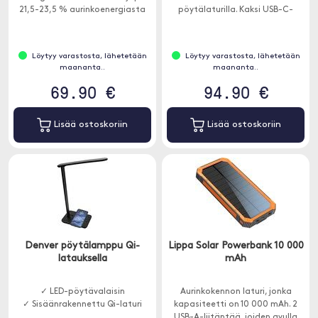
21,5-23,5 % aurinkoenergiasta
pöytälaturilla. Kaksi USB-C-
ilmaiseksi energiaksi tehokkaalla
virtalähdeporttia, 90 W ja 18 W,
SunPower-aurinkopaneelilla.
jopa vaativimpien USB-C-
laitteiden lataamiseen täydellä
Löytyy varastosta, lähetetään
Löytyy varastosta, lähetetään
nopeudella - ilman virranjakoa.
maananta..
maananta..
69.90 €
94.90 €
Lisää ostoskoriin
Lisää ostoskoriin
Denver pöytälamppu Qi-
Lippa Solar Powerbank 10 000
latauksella
mAh
✓ LED-pöytävalaisin
Aurinkokennon laturi, jonka
✓ Sisäänrakennettu Qi-laturi
kapasiteetti on 10 000 mAh. 2
USB-A-liitäntää, joiden avulla