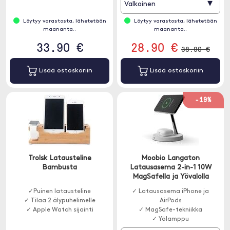
▾
Valkoinen
Löytyy varastosta, lähetetään
Löytyy varastosta, lähetetään
maananta..
maananta..
33.90 €
28.90 €
38.90 €
Lisää ostoskoriin
Lisää ostoskoriin
-19%
Trolsk Latausteline
Moobio Langaton
Bambusta
Latausasema 2-in-1 10W
MagSafella ja Yövalolla
✓Puinen latausteline
✓ Latausasema iPhone ja
✓ Tilaa 2 älypuhelimelle
AirPods
✓ Apple Watch sijainti
✓ MagSafe-tekniikka
✓ Yölamppu