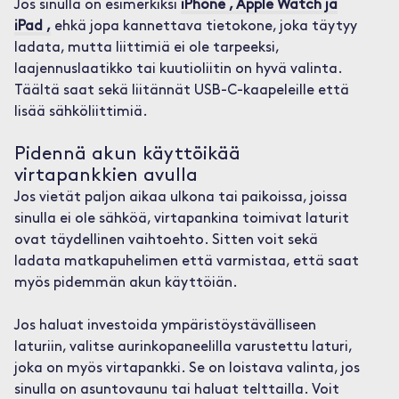
Jos sinulla on esimerkiksi
iPhone , Apple Watch ja
iPad ,
ehkä jopa kannettava tietokone, joka täytyy
ladata, mutta liittimiä ei ole tarpeeksi,
laajennuslaatikko tai kuutioliitin on hyvä valinta.
Täältä saat sekä liitännät USB-C-kaapeleille että
lisää sähköliittimiä.
Pidennä akun käyttöikää
virtapankkien avulla
Jos vietät paljon aikaa ulkona tai paikoissa, joissa
sinulla ei ole sähköä, virtapankina toimivat laturit
ovat täydellinen vaihtoehto. Sitten voit sekä
ladata matkapuhelimen että varmistaa, että saat
myös pidemmän akun käyttöiän.
Jos haluat investoida ympäristöystävälliseen
laturiin, valitse aurinkopaneelilla varustettu laturi,
joka on myös virtapankki. Se on loistava valinta, jos
sinulla on asuntovaunu tai haluat telttailla. Voit