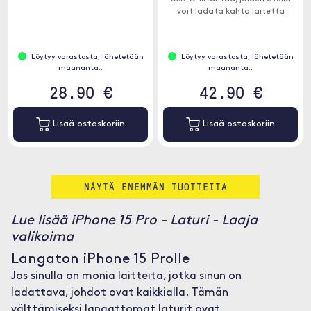
voit ladata kahta laitetta
samanaikaisesti.
Löytyy varastosta, lähetetään
Löytyy varastosta, lähetetään
maananta..
maananta..
28.90 €
42.90 €
Lisää ostoskoriin
Lisää ostoskoriin
NÄYTÄ ENEMMÄN TUOTTEITA
Lue lisää iPhone 15 Pro - Laturi - Laaja
valikoima
Langaton iPhone 15 Prolle
Jos sinulla on monia laitteita, jotka sinun on
ladattava, johdot ovat kaikkialla. Tämän
välttämiseksi langattomat laturit ovat