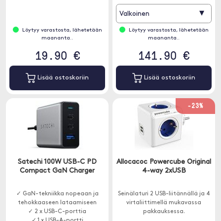
▾
Valkoinen
Löytyy varastosta, lähetetään
Löytyy varastosta, lähetetään
maananta..
maananta..
19.90 €
141.90 €
Lisää ostoskoriin
Lisää ostoskoriin
-23%
Satechi 100W USB-C PD
Allocacoc Powercube Original
Compact GaN Charger
4-way 2xUSB
✓ GaN-tekniikka nopeaan ja
Seinälaturi 2 USB-liitännällä ja 4
tehokkaaseen lataamiseen
virtaliittimellä mukavassa
✓ 2 x USB-C-porttia
pakkauksessa.
✓ 1 x USB-A-portti