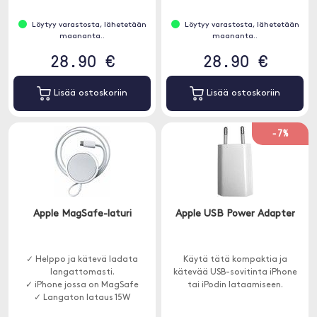
Löytyy varastosta, lähetetään
Löytyy varastosta, lähetetään
maananta..
maananta..
28.90 €
28.90 €
Lisää ostoskoriin
Lisää ostoskoriin
-7%
Apple MagSafe-laturi
Apple USB Power Adapter
✓ Helppo ja kätevä ladata
Käytä tätä kompaktia ja
langattomasti.
kätevää USB-sovitinta iPhone
✓ iPhone jossa on MagSafe
tai iPodin lataamiseen.
✓ Langaton lataus 15W