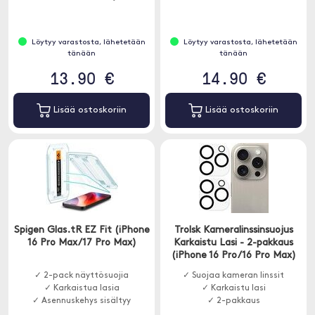
kovuus on 9H.
Löytyy varastosta, lähetetään
Löytyy varastosta, lähetetään
tänään
tänään
13.90 €
14.90 €
Lisää ostoskoriin
Lisää ostoskoriin
Spigen Glas.tR EZ Fit (iPhone
Trolsk Kameralinssinsuojus
16 Pro Max/17 Pro Max)
Karkaistu Lasi - 2-pakkaus
(iPhone 16 Pro/16 Pro Max)
✓ 2-pack näyttösuojia
✓ Suojaa kameran linssit
✓ Karkaistua lasia
✓ Karkaistu lasi
✓ Asennuskehys sisältyy
✓ 2-pakkaus