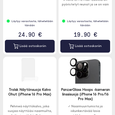
iPhone 16 Pro Max . Lasissa on
pyöristetyt reunat ja se on vain
0,26 mm paksu.
Löytyy varastosta, lähetetään
Löytyy varastosta, lähetetään
tänään
tänään
24.90 €
19.90 €
Lisää ostoskoriin
Lisää ostoskoriin
Trolsk Näytönsuoja Kalvo
PanzerGlass Hoops -kameran
Ohut (iPhone 16 Pro Max)
linssisuoja (iPhone 16 Pro/16
Pro Max)
Pehmeä näyttökalvo, joka
✓ Naarmuuntumista ja
suojaa näyttöäsi naarmuilta,
iskunkestävää lasia