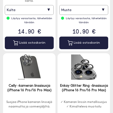
lialta.
▾
▾
Kulta
Musta
Löytyy varastosta, lähetetään
Löytyy varastosta, lähetetään
tänään
tänään
14.90 €
10.90 €
Lisää ostoskoriin
Lisää ostoskoriin
Celly -kameran linssisuoja
Enkay Glitter Ring -linssisuoja
(iPhone 16 Pro/16 Pro Max)
(iPhone 16 Pro/16 Pro Max)
Suojaa iPhone kameran linssejä
✓ Kameran linssin metallisuojus
naarmuilta ja sormenjäljiltä.
✓ Kimalteleva muotoilu