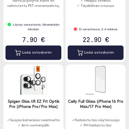
lialta ja pölyltä. Kalvo on
✓ Helppo sovellus
valmistettu PET-materiaalista,
✓ Täydellinen istuvuus
joka ei vaikuta näytön
kuvanlaatuun.
Löytyy varastosta, lähetetään
tänään
Ei varastossa, 2-6 viikkoa
7.90 €
22.90 €
Lisää ostoskoriin
Lisää ostoskoriin
Spigen Glas.tR EZ Fit Optik
Celly Full Glass (iPhone 16 Pro
Pro (iPhone Pro/ Pro Max)
Max/17 Pro Max)
✓Suojaa kameraasi naarmuilta
✓Karkaistu lasi näytönsuoja
✓ Anti-sormenjälki
✓ 9H karkaistu lasi