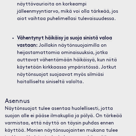
näyttövaurioita on korkeampi
jälleenmyyntiarvo, mikä voi olla tärkeää, jos
aiot vaihtaa puhelimellasi tulevaisuudessa.
Vähentynyt häikäisy ja suoja sinistä valoa
vastaan:
Joillakin näytönsuojaimilla on
heijastamattomia ominaisuuksia, jotka
auttavat vähentämään häikäisyä, kun niitä
käytetään kirkkaassa ympäristössä. Jotkut
näytönsuojat suojaavat myös silmiäsi
haitalliselta siniseltä valolta.
Asennus
Näytönsuojat tulee asentaa huolellisesti, jotta
suojan alle ei pääse ilmakuplia ja pölyä. On tärkeää
varmistaa, että näyttö on täysin puhdas ennen
käyttöä. Monien näytönsuojainten mukana tulee