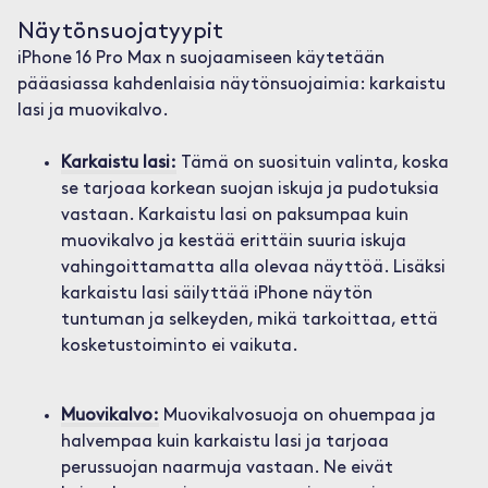
Näytönsuojatyypit
iPhone 16 Pro Max n suojaamiseen käytetään
pääasiassa kahdenlaisia näytönsuojaimia: karkaistu
lasi ja muovikalvo.
Karkaistu lasi:
Tämä on suosituin valinta, koska
se tarjoaa korkean suojan iskuja ja pudotuksia
vastaan. Karkaistu lasi on paksumpaa kuin
muovikalvo ja kestää erittäin suuria iskuja
vahingoittamatta alla olevaa näyttöä. Lisäksi
karkaistu lasi säilyttää iPhone näytön
tuntuman ja selkeyden, mikä tarkoittaa, että
kosketustoiminto ei vaikuta.
Muovikalvo:
Muovikalvosuoja on ohuempaa ja
halvempaa kuin karkaistu lasi ja tarjoaa
perussuojan naarmuja vastaan. Ne eivät