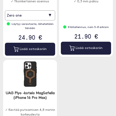
✓ Yksinkertainen asennus
✓ 0,3 mm paksu
▾
Zero one
Löytyy varastosta, lähetetään
Etätallennus, noin 3-8 arkisin
tänään
21.90 €
24.90 €
Lisää ostoskoriin
Lisää ostoskoriin
UAG Plyo -kotelo MagSafella
(iPhone 16 Pro Max)
✓ Kestää putoamisen 4,8 metrin
korkeudesta