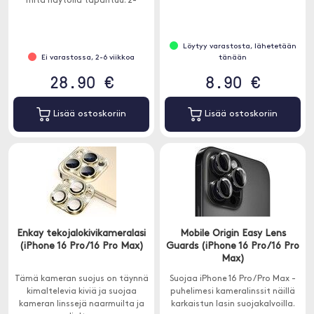
mitä näytöllä tapahtuu. 2-
pakkaus.
Löytyy varastosta, lähetetään
Ei varastossa, 2-6 viikkoa
tänään
28.90 €
8.90 €
Lisää ostoskoriin
Lisää ostoskoriin
Enkay tekojalokivikameralasi
Mobile Origin Easy Lens
(iPhone 16 Pro/16 Pro Max)
Guards (iPhone 16 Pro/16 Pro
Max)
Tämä kameran suojus on täynnä
Suojaa iPhone 16 Pro/ Pro Max -
kimaltelevia kiviä ja suojaa
puhelimesi kameralinssit näillä
kameran linssejä naarmuilta ja
karkaistun lasin suojakalvoilla.