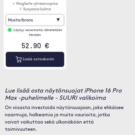
✓ MagSafe-yhteensopiva
✓ Suojaava kulma
▾
Musta/brons
Löytyy varastosta, lähetetään
tänään
52.90 €
Lisää ostoskoriin
Lue lisää osta näytönsuojat iPhone 16 Pro
Max -puhelimelle - SUURI valikoima
On viisasta investoida näytönsuojaan, joka ehkäisee
naarmuja, halkeamia ja muita vaurioita, jotka
voivat vaikuttaa sekä ulkonäköön että
toimivuuteen.