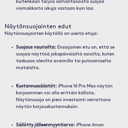
kuitenkaan tarjoa samantasoista suojaa
voimakkaita iskuja vastaan kuin lasi.
Näytönsuojainten edut
Näytönsuojainten käytöllä on useita etuja:
Suojaus vaurioilta:
Ensisijainen etu on, että se
suojaa näyttöä jokapäiväisiltä asioilta, kuten
taskussa olevilta avaimilla tai putoamiselta
matalalta.
Kustannussäästöt:
iPhone 16 Pro Max näytön
korjaaminen voi olla erittäin kallista.
Näytönsuoja on pieni investointi verrattuna
näytön korjauskustannuksiin.
Säilötty jälleenmyyntiarvo:
iPhone ilman