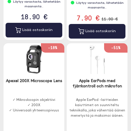
Löytyy varastosta, lähetetään
Löytyy varastosta, lähetetään
maananta..
maananta..
18.90 €
7.90 €
11.90 €
Lisää ostoskoriin
Lisää ostoskoriin
-18%
-51%
Apexel 200X Microscope Lens
Apple EarPods med
fjärrkontroll och mikrofon
✓ Mikroskoopin objektiivi
Apple EarPod -laitteiden
✓ 200X
kaiuttimet on suunniteltu
✓ Universaali yhteensopivuus
tekniikalla, joka vähentää äänen
menetystä ja maksimoi äänen.