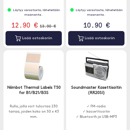
Löytyy varastosta, lähetetään
Löytyy varastosta, lähetetään
maananta..
maananta..
12.90 €
10.90 €
13.90 €
Lisää ostoskoriin
Lisää ostoskoriin
Niimbot Thermal Labels T50
Soundmaster Kasettisoitin
for B1/B21/B3S
(RR20SI)
Rulla, jolla voit tulostaa 230
✓ FM-radio
tarraa, joiden koko on 50 x 43
✓ kassettisoitin
mm.
✓ Bluetooth ja USB-MP3