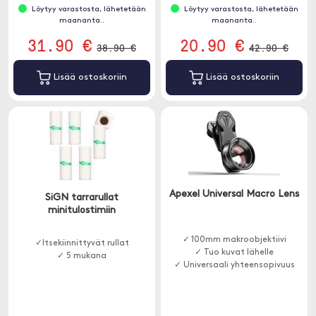
Löytyy varastosta, lähetetään
Löytyy varastosta, lähetetään
maananta..
maananta..
31.90 €
20.90 €
38.90 €
42.90 €
Lisää ostoskoriin
Lisää ostoskoriin
Apexel Universal Macro Lens
SiGN tarrarullat
minitulostimiin
✓ 100mm makroobjektiivi
✓Itsekiinnittyvät rullat
✓ Tuo kuvat lähelle
✓ 5 mukana
✓ Universaali yhteensopivuus