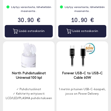
Löytyy varastosta, lähetetään
Löytyy varastosta, lähetetään
maananta..
maananta..
30.90 €
10.90 €
Lisää ostoskoriin
Lisää ostoskoriin
North Puhdistusliinat
Forever USB-C to USB-C
Universal 100 kpl
Cable 60W
✓ Puhdistusliinat
1 metrin pituinen USB-C-kaapeli,
✓ Kehitetty erityisesti
jossa on Power Delivery.
LCD/LED/PLASMA puhdistukseen