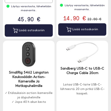
Löytyy varastosta, lähetetään
Löytyy varastosta, lähetetään
maananta..
maananta..
14.90 €
45.90 €
22.90 €
Lisää ostoskoriin
Lisää ostoskoriin
Sandberg USB-C to USB-C
SmallRig 5462 Langaton
Charge Cable 20cm
Kaukosäädin Action-
Kameroille Ja
Lataa USB-C-laite USB-C-
Matkapuhelimille
lähteestä. 20 cm pitkä USB-C-
✓ Etälaukaisin action-kameroille
kaapeli.
ja älypuhelimille
✓ Jopa 40 h akun kesto