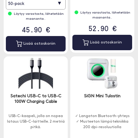
▾
50-pack
Löytyy varastosta, lähetetään
Löytyy varastosta, lähetetään
maananta..
maananta..
52.90 €
45.90 €
Lisää ostoskoriin
Lisää ostoskoriin
Satechi USB-C to USB-C
SiGN Mini Tulostin
100W Charging Cable
USB-C-kaapeli, jolla on nopea
✓ Langaton Bluetooth-yhteys
lataus USB-C-laitteille. 2 metriä
✓ Musteeton lämpötekniikka
pitkä.
200 dpi-resoluutiolla