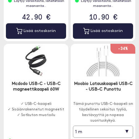
Löytyy varastosta, lähetetään
Löytyy varastosta, lähetetään
maananta..
maananta..
42.90 €
10.90 €
Lisää ostoskoriin
Lisää ostoskoriin
-34%
Mcdodo USB-C - USB-C
Moobio Latauskaapeli USB-C
magneettikaapeli 60W
- USB-C Punottu
✓ USB-C-kaapeli
Tämä punottu USB-C-kaapeli on
✓ Sisäänrakennetut magneetit
täydellinen sekoitus tyyliä,
✓ Sotkuton muotoilu
kestävyyttä ja nopeaa
suorituskykyä.
▾
1 m