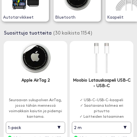
Autotarvikkeet
Bluetooth
Kaapelit
Suosittuja tuotteita
(30 kaikista 1154)
Apple AirTag 2
Moobio Latauskaapeli USB-C
- USB-C
Seuraavan sukupolven AirTag,
✓ USB-C-USB-C-kaapeli
jossa tähän mennessä
✓ Saatavana kolmea eri
voimakkain kaiutin ja pidempi
pituutta
kantama.
✓ Laitteiden lataaminen
▾
▾
1-pack
2 m