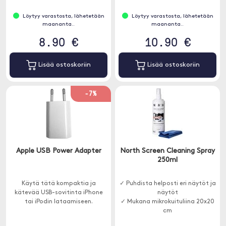
Löytyy varastosta, lähetetään
Löytyy varastosta, lähetetään
maananta..
maananta..
8.90 €
10.90 €
Lisää ostoskoriin
Lisää ostoskoriin
-7%
Apple USB Power Adapter
North Screen Cleaning Spray
250ml
Käytä tätä kompaktia ja
✓ Puhdista helposti eri näytöt ja
kätevää USB-sovitinta iPhone
näytöt
tai iPodin lataamiseen.
✓ Mukana mikrokuituliina 20x20
cm