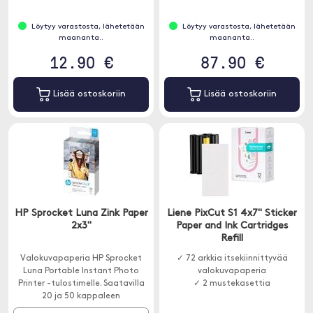
Löytyy varastosta, lähetetään
Löytyy varastosta, lähetetään
maananta..
maananta..
12.90 €
87.90 €
Lisää ostoskoriin
Lisää ostoskoriin
HP Sprocket Luna Zink Paper
Liene PixCut S1 4x7" Sticker
2x3"
Paper and Ink Cartridges
Refill
Valokuvapaperia HP Sprocket
✓ 72 arkkia itsekiinnittyvää
Luna Portable Instant Photo
valokuvapaperia
Printer -tulostimelle. Saatavilla
✓ 2 mustekasettia
20 ja 50 kappaleen
pakkauksissa.