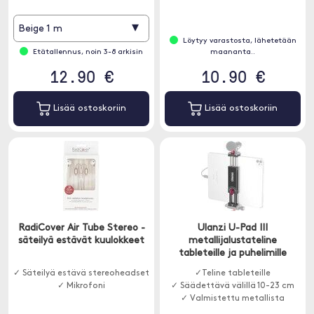
▾
Beige 1 m
Löytyy varastosta, lähetetään
Etätallennus, noin 3-8 arkisin
maananta..
12.90 €
10.90 €
Lisää ostoskoriin
Lisää ostoskoriin
RadiCover Air Tube Stereo -
Ulanzi U-Pad III
säteilyä estävät kuulokkeet
metallijalustateline
tableteille ja puhelimille
✓ Säteilyä estävä stereoheadset
✓Teline tableteille
✓ Mikrofoni
✓ Säädettävä välillä 10-23 cm
✓ Valmistettu metallista