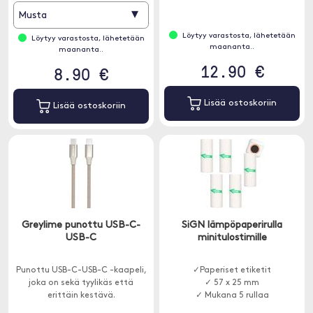
▾
Musta
Löytyy varastosta, lähetetään
Löytyy varastosta, lähetetään
maananta..
maananta..
12.90 €
8.90 €
Lisää ostoskoriin
Lisää ostoskoriin
Greylime punottu USB-C-
SiGN lämpöpaperirulla
USB-C
minitulostimille
Punottu USB-C-USB-C -kaapeli,
✓Paperiset etiketit
joka on sekä tyylikäs että
✓ 57 x 25 mm
erittäin kestävä.
✓ Mukana 5 rullaa