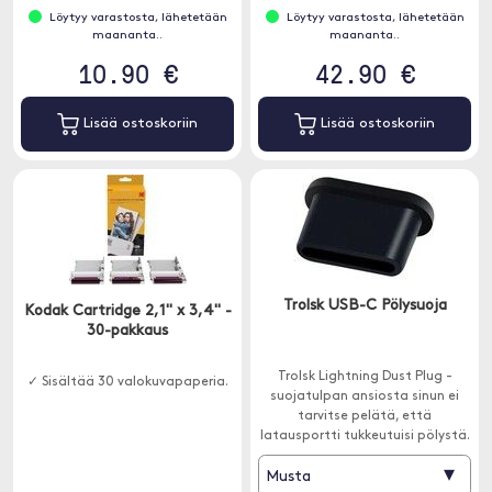
Löytyy varastosta, lähetetään
Löytyy varastosta, lähetetään
maananta..
maananta..
10.90 €
42.90 €
Lisää ostoskoriin
Lisää ostoskoriin
Trolsk USB-C Pölysuoja
Kodak Cartridge 2,1" x 3,4" -
30-pakkaus
Trolsk Lightning Dust Plug -
✓ Sisältää 30 valokuvapaperia.
suojatulpan ansiosta sinun ei
tarvitse pelätä, että
latausportti tukkeutuisi pölystä.
▾
Musta