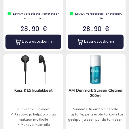
Löytyy varastosta, lähetetään
Löytyy varastosta, lähetetään
maananta..
maananta..
28.90 €
28.90 €
Lisää ostoskoriin
Lisää ostoskoriin
Koss KE5 kuulokkeet
AM Denmark Screen Cleaner
200ml
✓ In-ear kuulokkeet
Suunniteltu erittäin herkille
✓ Kestävä ja helppo ottaa
näytöille, joita ei ole tarkoitettu
mukaan matkalle
geelipohjaiseen puhdistamiseen.
✓ Mukava muotoilu