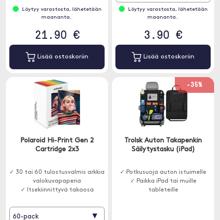
Löytyy varastosta, lähetetään
Löytyy varastosta, lähetetään
maananta..
maananta..
21.90 €
3.90 €
Lisää ostoskoriin
Lisää ostoskoriin
-35%
Polaroid Hi-Print Gen 2
Trolsk Auton Takapenkin
Cartridge 2x3
Säilytystasku (iPad)
✓ 30 tai 60 tulostusvalmis arkkia
✓ Potkusuoja auton istuimelle
valokuvapaperia
✓ Paikka iPad tai muille
✓ Itsekiinnittyvä takaosa
tableteille
▾
60-pack