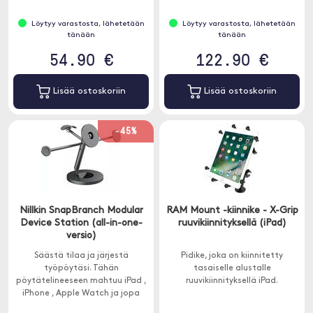
Löytyy varastosta, lähetetään
Löytyy varastosta, lähetetään
tänään
tänään
54.90 €
122.90 €
Lisää ostoskoriin
Lisää ostoskoriin
-45%
Nillkin SnapBranch Modular
RAM Mount -kiinnike - X-Grip
Device Station (all-in-one-
ruuvikiinnityksellä (iPad)
versio)
Säästä tilaa ja järjestä
Pidike, joka on kiinnitetty
työpöytäsi. Tähän
tasaiselle alustalle
pöytätelineeseen mahtuu iPad ,
ruuvikiinnityksellä iPad.
iPhone , Apple Watch ja jopa
kuulokkeet.