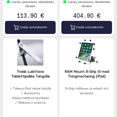
Löytyy varastosta, lähetetään
Löytyy varastosta, lähetetään
tänään
tänään
113.90 €
404.90 €
Lisää ostoskoriin
Lisää ostoskoriin
Trolsk Lukittava
RAM Mount X-Grip III med
Tablettipidike Tangolle
Tvingmontering (iPad)
✓ Tukeva iPad teline lukolla
X-Grip-hållaren är enkelt att
✓ Asennettu
använda.
ohjaustankoon/putkeen
✓ Mukana 2 avainta