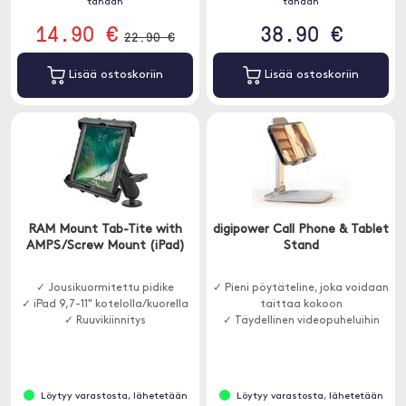
tänään
tänään
14.90 €
38.90 €
22.90 €
Lisää ostoskoriin
Lisää ostoskoriin
RAM Mount Tab-Tite with
digipower Call Phone & Tablet
AMPS/Screw Mount (iPad)
Stand
✓ Jousikuormitettu pidike
✓ Pieni pöytäteline, joka voidaan
✓ iPad 9,7-11" kotelolla/kuorella
taittaa kokoon
✓ Ruuvikiinnitys
✓ Täydellinen videopuheluihin
Löytyy varastosta, lähetetään
Löytyy varastosta, lähetetään