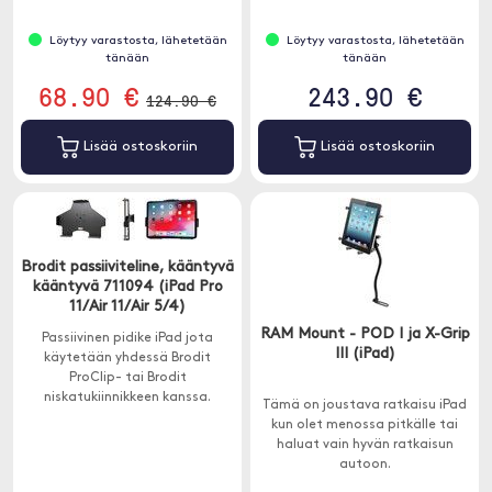
Löytyy varastosta, lähetetään
Löytyy varastosta, lähetetään
tänään
tänään
68.90 €
243.90 €
124.90 €
Lisää ostoskoriin
Lisää ostoskoriin
Brodit passiiviteline, kääntyvä
kääntyvä 711094 (iPad Pro
11/Air 11/Air 5/4)
RAM Mount - POD I ja X-Grip
Passiivinen pidike iPad jota
III (iPad)
käytetään yhdessä Brodit
ProClip- tai Brodit
niskatukiinnikkeen kanssa.
Tämä on joustava ratkaisu iPad
kun olet menossa pitkälle tai
haluat vain hyvän ratkaisun
autoon.