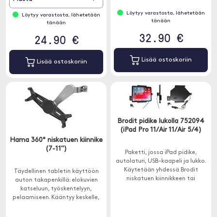
Löytyy varastosta, lähetetään
Löytyy varastosta, lähetetään
tänään
tänään
32.90 €
24.90 €
Lisää ostoskoriin
Lisää ostoskoriin
Brodit pidike lukolla 752094
(iPad Pro 11/Air 11/Air 5/4)
Hama 360° niskatuen kiinnike
(7-11")
Paketti, jossa iPad pidike,
autolaturi, USB-kaapeli ja lukko.
Käytetään yhdessä Brodit
Täydellinen tabletin käyttöön
niskatuen kiinnikkeen tai
auton takapenkillä: elokuvien
ProClipin kanssa.
katseluun, työskentelyyn,
pelaamiseen. Kääntyy keskelle,
joten se on täydellinen useille
matkustajille.