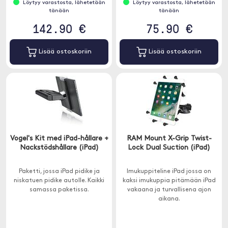
Löytyy varastosta, lähetetään
Löytyy varastosta, lähetetään
tänään
tänään
142.90 €
75.90 €
Lisää ostoskoriin
Lisää ostoskoriin
Vogel's Kit med iPad-hållare +
RAM Mount X-Grip Twist-
Nackstödshållare (iPad)
Lock Dual Suction (iPad)
Paketti, jossa iPad pidike ja
Imukuppiteline iPad jossa on
niskatuen pidike autolle. Kaikki
kaksi imukuppia pitämään iPad
samassa paketissa.
vakaana ja turvallisena ajon
aikana.