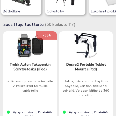
Båthållare
Golvstativ
Lukolliset pidi
Suosittuja tuotteita
(30 kaikista 117)
-35%
Trolsk Auton Takapenkin
Desire2 Portable Tablet
Säilytystasku (iPad)
Mount (iPad)
✓ Potkusuoja auton istuimelle
Teline, jota voidaan käyttää
✓ Paikka iPad tai muille
pöydällä, keittiön tiskillä tai
tableteille
seinällä. Voidaan kääntää 360
astetta.
Löytyy varastosta, lähetetään
Löytyy varastosta, lähetetään