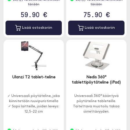
tänään
tänään
59.90 €
75.90 €
Lisää ostoskoriin
Lisää ostoskoriin
Ulanzi T2 tablet-teline
Nedis 360°
tablettipöytäteline (iPad)
✓ Universaali pöytäteline, joka
Universaali 360° kääntyvä
kiinnitetään ruuvipuristimella
pöytäteline tableteille.
✓ Sopii laitteille, joiden leveys:
Taitettava muotoilu takaa
12,5-22 cm
siirrettävyyden.