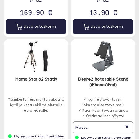
tänään
tänään
169.90 €
13.90 €
Lisää ostoskoriin
Lisää ostoskoriin
Hama Star 62 Stativ
Desire2 Rotatable Stand
(iPhone/iPad)
Yksinkertainen, mutta vakaa ja
✓ Kannettava, täysin
hyvä jalusta sekä valokuvalle
kokoontaitettava malli
että videolle.
✓ Kaksi kääntyvää saranaa
✓ Optimaalinen näyttö
▾
Musta
Löytyy varastosta, lähetetään
Löytyy varastosta, lähetetään