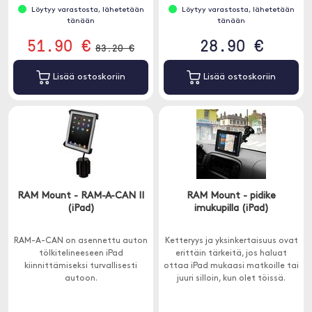
Löytyy varastosta, lähetetään
Löytyy varastosta, lähetetään
tänään
tänään
51.90 €
28.90 €
83.20 €
Lisää ostoskoriin
Lisää ostoskoriin
RAM Mount - RAM-A-CAN II
RAM Mount - pidike
(iPad)
imukupilla (iPad)
RAM-A-CAN on asennettu auton
Ketteryys ja yksinkertaisuus ovat
tölkitelineeseen iPad
erittäin tärkeitä, jos haluat
kiinnittämiseksi turvallisesti
ottaa iPad mukaasi matkoille tai
autoon.
juuri silloin, kun olet töissä.