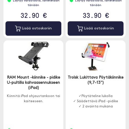
Löytyy varastosta, lähetetään
Löytyy varastosta, lähetetään
tänään
tänään
32.90 €
33.90 €
Lisää ostoskoriin
Lisää ostoskoriin
RAM Mount -kiinnike - pidike
Trolsk Lukittava Pöytäkiinnike
U-pultilla kahvaasennukseen
(9,7-13")
(iPad)
Kiinnitä iPad ohjaustankoon tai
✓Pöytäteline lukolla
kaiteeseen.
✓ Säädettävä iPad -pidike
✓ 2 avainta mukana