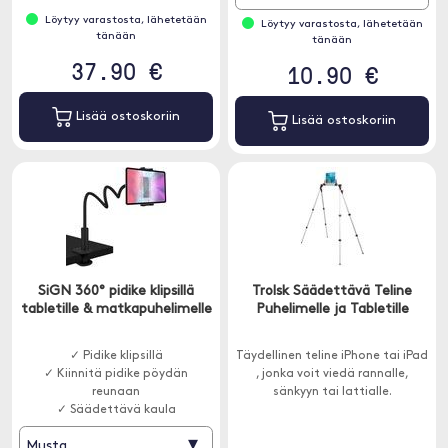
Löytyy varastosta, lähetetään
Löytyy varastosta, lähetetään
tänään
tänään
37.90 €
10.90 €
Lisää ostoskoriin
Lisää ostoskoriin
SiGN 360° pidike klipsillä
Trolsk Säädettävä Teline
tabletille & matkapuhelimelle
Puhelimelle ja Tabletille
✓ Pidike klipsillä
Täydellinen teline iPhone tai iPad
✓ Kiinnitä pidike pöydän
, jonka voit viedä rannalle,
reunaan
sänkyyn tai lattialle.
✓ Säädettävä kaula
▾
Musta