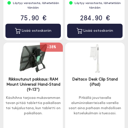
Löytyy varastosta, lähetetään
Löytyy varastosta, lähetetään
tänään
tänään
75.90 €
284.90 €
Lisää ostoskoriin
Lisää ostoskoriin
-38%
Rikkoutunut pakkaus: RAM
Deltaco Desk Clip Stand
Mount Universal Hand-Stand
(iPad)
(9-13")
Käsihihna tarjoaa mukavamman
Pitkällä joustavalla
tavan pitää tablettia paikallaan
alumiinirakenteisella varrella
tai tukijalustana, kun tabletti on
saat aina parhaan mahdollisen
paikallaan.
katselukulman istuessasi.