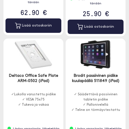
tänään
tänään
62.90 €
25.90 €
Lisää ostoskoriin
Lisää ostoskoriin
Deltaco Office Safe Plate
Brodit passiivinen pidike
ARM-0502 (iPad)
kuulapäällä 511849 (iPad)
✓Lukolla varustettu pidike
✓ Säädettävä passiivinen
✓ VESA 75x75
tabletin pidike
✓ Tukeva ja vakaa
✓ Pallonivelellä
✓ Teline on törmäystestattu
Löytyy varastosta, lähetetään
Löytyy varastosta, lähetetään