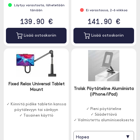
Löytyy varastosta, lähetetään
tänään
Ei varastossa, 2-6 viikkoa
139.90 €
141.90 €
Lisää ostoskoriin
Lisää ostoskoriin
Fixed Relax Universal Tablet
Trolsk Pöytäteline Alumiinista
Mount
(iPhone/iPad)
✓ Kiinnitä pidike tabletin kanssa
✓ Pieni pöytäteline
pöytälevyyn tai sänkyyn
✓ Säädettävä
✓ Tasainen käyttö
✓ Valmistettu alumiiniseoksesta
▾
Hopea