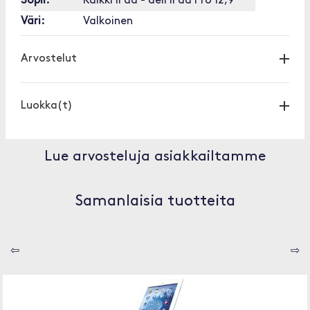
Sopii:
Kaikki iPad - dell iPad Pro 12,9 "
Väri:
Valkoinen
Arvostelut
Luokka(t)
Lue arvosteluja asiakkailtamme
Samanlaisia tuotteita
⇦
⇨