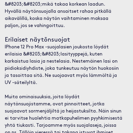
&#8203;&#8203;mikä takaa korkean laadun.
Hyvällä näytönsuojalla ansaitset rahaa pitkällä
aikavälillä, koska näytön vaihtaminen maksaa
paljon, jos se vahingoittuu.
Erilaiset näytönsuojat
IPhone 12 Pro Max -suojalasien joukosta löydät
erilaisia &#8203;&#8203;lasityyppejä, kuten
karkaistua lasia ja nestelasia. Nestemäinen lasi on
piidioksidiyhdiste, joka tunkeutuu näytön huokosiin
ja tasoittaa sitä. Ne suojaavat myös lämmöltä ja
UV -säteilyltä.
Muita ominaisuuksia, joita löydät
näytönsuojistamme, ovat pinnoitteet, jotka
suojaavat sormenjäljiltä ja heijastuksilta. Näin sinun
ei tarvitse huolehtia matkapuhelimen pyyhkimisestä
yhtä tiukasti. Tarjoamme myös suojalaseja, joissa
on ns. Tällöin vieressä tai takana istuvat ihmiset