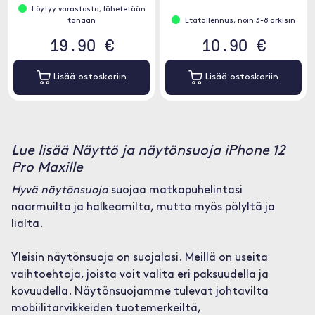
materiaalikoostumuksesta, joka
Löytyy varastosta, lähetetään
suojaa näyttöäsi tehokkaasti
tänään
Etätallennus, noin 3-8 arkisin
naarmuilta ja iskuilta.
19.90 €
10.90 €
Lisää ostoskoriin
Lisää ostoskoriin
Lue lisää Näyttö ja näytönsuoja iPhone 12
Pro Maxille
Hyvä näytönsuoja
suojaa matkapuhelintasi
naarmuilta ja halkeamilta, mutta myös pölyltä ja
lialta.
Yleisin näytönsuoja on suojalasi. Meillä on useita
vaihtoehtoja, joista voit valita eri paksuudella ja
kovuudella. Näytönsuojamme tulevat johtavilta
mobiilitarvikkeiden tuotemerkeiltä,