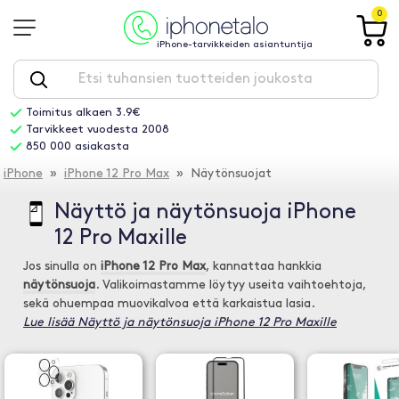
0
iPhone-tarvikkeiden asiantuntija
Toimitus alkaen 3.9€
Tarvikkeet vuodesta 2008
850 000 asiakasta
iPhone
»
iPhone 12 Pro Max
» Näytönsuojat
Näyttö ja näytönsuoja iPhone
12 Pro Maxille
Jos sinulla on
iPhone 12 Pro Max
, kannattaa hankkia
näytönsuoja
. Valikoimastamme löytyy useita vaihtoehtoja,
sekä ohuempaa muovikalvoa että karkaistua lasia.
Lue lisää Näyttö ja näytönsuoja iPhone 12 Pro Maxille