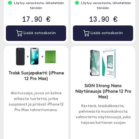
Löytyy varastosta, lähetetään
Löytyy varastosta, lähetetään
tänään
tänään
17.90 €
13.90 €
Lisää ostoskoriin
Lisää ostoskoriin
Trolsk Suojapaketti (iPhone
12 Pro Max)
SiGN Strong Nano
Näytönsuoja (iPhone 12 Pro
Aloitussarja, jossa on kolme
Max)
erilaista tuotetta, jotka
suojaavat ja pitävät iPhone 12
Kestävä, laadukkaasta,
Pro Max tahrattomana.
pehmeästä muovikalvosta
valmistettu näytönsuoja, joka
tarjoaa kattavan suojan
näytölle. Näytönsuoja koostuu
ainutlaatuisesta