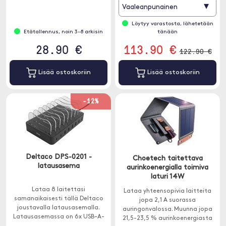
▾
Vaaleanpunainen
Löytyy varastosta, lähetetään
Etätallennus, noin 3-8 arkisin
tänään
28.90 €
113.90 €
122.90 €
Lisää ostoskoriin
Lisää ostoskoriin
-12%
Deltaco DPS-0201 -
Choetech taitettava
latausasema
aurinkoenergialla toimiva
laturi 14W
Lataa 8 laitettasi
Lataa yhteensopivia laitteita
samanaikaisesti tällä Deltaco
jopa 2,1 A suorassa
joustavalla latausasemalla.
auringonvalossa. Muunna jopa
Latausasemassa on 6x USB-A-
21,5-23,5 % aurinkoenergiasta