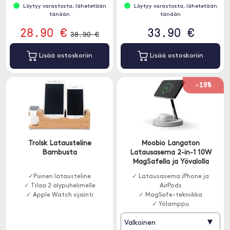
Löytyy varastosta, lähetetään
Löytyy varastosta, lähetetään
tänään
tänään
28.90 €
33.90 €
38.90 €
Lisää ostoskoriin
Lisää ostoskoriin
-19%
Trolsk Latausteline
Moobio Langaton
Bambusta
Latausasema 2-in-1 10W
MagSafella ja Yövalolla
✓Puinen latausteline
✓ Latausasema iPhone ja
✓ Tilaa 2 älypuhelimelle
AirPods
✓ Apple Watch sijainti
✓ MagSafe-tekniikka
✓ Yölamppu
▾
Valkoinen