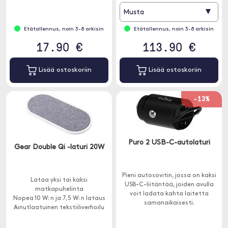
se alkaa latautua.
▾
Musta
Etätallennus, noin 3-8 arkisin
Etätallennus, noin 3-8 arkisin
17.90 €
113.90 €
Lisää ostoskoriin
Lisää ostoskoriin
-13%
Puro 2 USB-C-autolaturi
Gear Double Qi -laturi 20W
Pieni autosovitin, jossa on kaksi
Lataa yksi tai kaksi
USB-C-liitäntää, joiden avulla
matkapuhelinta
voit ladata kahta laitetta
Nopea 10 W: n ja 7,5 W: n lataus
samanaikaisesti.
Ainutlaatuinen tekstiiliverhoilu