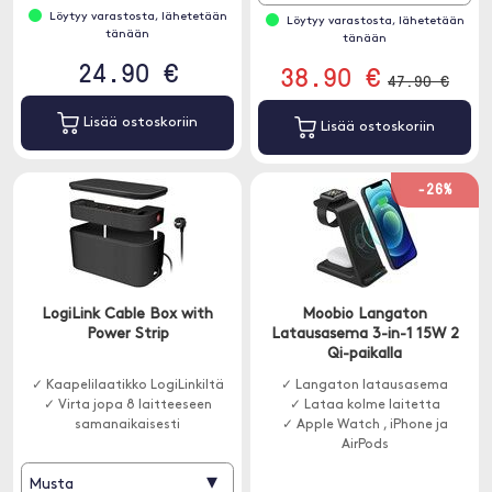
Löytyy varastosta, lähetetään
Löytyy varastosta, lähetetään
tänään
tänään
24.90 €
38.90 €
47.90 €
Lisää ostoskoriin
Lisää ostoskoriin
-26%
LogiLink Cable Box with
Moobio Langaton
Power Strip
Latausasema 3-in-1 15W 2
Qi-paikalla
✓ Kaapelilaatikko LogiLinkiltä
✓ Langaton latausasema
✓ Virta jopa 8 laitteeseen
✓ Lataa kolme laitetta
samanaikaisesti
✓ Apple Watch , iPhone ja
AirPods
▾
Musta