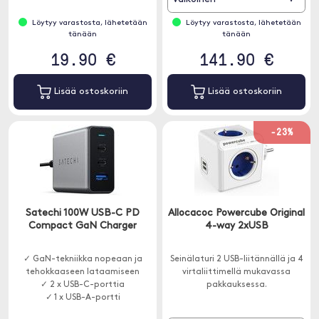
Löytyy varastosta, lähetetään
Löytyy varastosta, lähetetään
tänään
tänään
19.90 €
141.90 €
Lisää ostoskoriin
Lisää ostoskoriin
-23%
Satechi 100W USB-C PD
Allocacoc Powercube Original
Compact GaN Charger
4-way 2xUSB
✓ GaN-tekniikka nopeaan ja
Seinälaturi 2 USB-liitännällä ja 4
tehokkaaseen lataamiseen
virtaliittimellä mukavassa
✓ 2 x USB-C-porttia
pakkauksessa.
✓ 1 x USB-A-portti