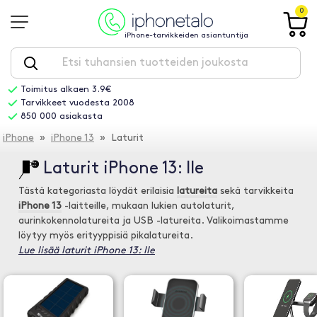
0
iPhone-tarvikkeiden asiantuntija
Toimitus alkaen 3.9€
Tarvikkeet vuodesta 2008
850 000 asiakasta
iPhone
»
iPhone 13
» Laturit
Laturit iPhone 13: lle
Tästä kategoriasta löydät erilaisia
latureita
sekä tarvikkeita
iPhone 13
-laitteille, mukaan lukien autolaturit,
aurinkokennolatureita ja USB -latureita. Valikoimastamme
löytyy myös erityyppisiä pikalatureita.
Lue lisää laturit iPhone 13: lle