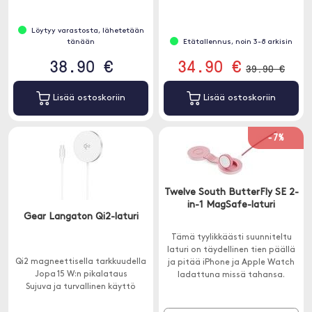
Löytyy varastosta, lähetetään
tänään
Etätallennus, noin 3-8 arkisin
38.90 €
34.90 €
39.90 €
Lisää ostoskoriin
Lisää ostoskoriin
-7%
Twelve South ButterFly SE 2-
in-1 MagSafe-laturi
Gear Langaton Qi2-laturi
Tämä tyylikkäästi suunniteltu
laturi on täydellinen tien päällä
Qi2 magneettisella tarkkuudella
ja pitää iPhone ja Apple Watch
Jopa 15 W:n pikalataus
ladattuna missä tahansa.
Sujuva ja turvallinen käyttö