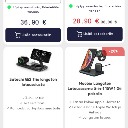
Löytyy varastosta, lähetetään
Löytyy varastosta, lähetetään
tänään
tänään
28.90 €
36.90 €
38.90 €
Lisää ostoskoriin
Lisää ostoskoriin
-26%
Satechi Qi2 Trio langaton
Moobio Langaton
latausalusta
Latausasema 3-in-1 15W 1 Qi-
paikalla
✓3-in-1 laturi
✓ Lataa kolme Apple -laitetta
✓ Qi2 sertifioitu
✓ Lataa iPhone Apple Watch ja
✓ Kompakti ja tyylikäs muotoilu
AirPods
✓ Langaton lataus