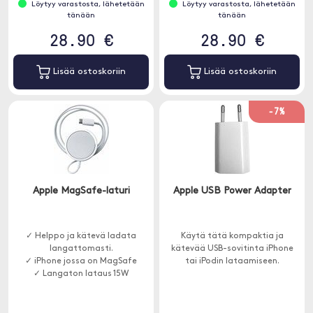
Löytyy varastosta, lähetetään
Löytyy varastosta, lähetetään
tänään
tänään
28.90 €
28.90 €
Lisää ostoskoriin
Lisää ostoskoriin
-7%
Apple MagSafe-laturi
Apple USB Power Adapter
✓ Helppo ja kätevä ladata
Käytä tätä kompaktia ja
langattomasti.
kätevää USB-sovitinta iPhone
✓ iPhone jossa on MagSafe
tai iPodin lataamiseen.
✓ Langaton lataus 15W