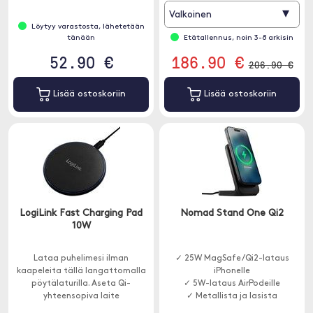
saumattomasti.
▾
Valkoinen
Löytyy varastosta, lähetetään
tänään
Etätallennus, noin 3-8 arkisin
52.90 €
186.90 €
206.90 €
Lisää ostoskoriin
Lisää ostoskoriin
LogiLink Fast Charging Pad
Nomad Stand One Qi2
10W
Lataa puhelimesi ilman
✓ 25W MagSafe/Qi2-lataus
kaapeleita tällä langattomalla
iPhonelle
pöytälaturilla. Aseta Qi-
✓ 5W-lataus AirPodeille
yhteensopiva laite
✓ Metallista ja lasista
langattomaan pöytälaturiin, niin
valmistettu muotoilu