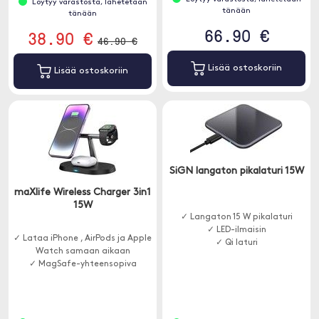
Löytyy varastosta, lähetetään
tänään
tänään
66.90 €
38.90 €
46.90 €
Lisää ostoskoriin
Lisää ostoskoriin
SiGN langaton pikalaturi 15W
maXlife Wireless Charger 3in1
15W
✓ Langaton 15 W pikalaturi
✓ LED-ilmaisin
✓ Lataa iPhone , AirPods ja Apple
✓ Qi laturi
Watch samaan aikaan
✓ MagSafe-yhteensopiva