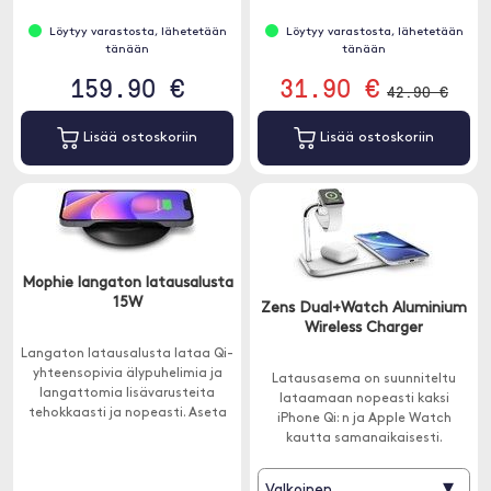
Löytyy varastosta, lähetetään
Löytyy varastosta, lähetetään
tänään
tänään
159.90 €
31.90 €
42.90 €
Lisää ostoskoriin
Lisää ostoskoriin
Mophie langaton latausalusta
15W
Zens Dual+Watch Aluminium
Wireless Charger
Langaton latausalusta lataa Qi-
yhteensopivia älypuhelimia ja
Latausasema on suunniteltu
langattomia lisävarusteita
lataamaan nopeasti kaksi
tehokkaasti ja nopeasti. Aseta
iPhone Qi: n ja Apple Watch
vain Qi-yhteensopiva laite
kautta samanaikaisesti.
levylle.
▾
Valkoinen