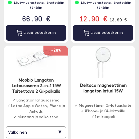
Löytyy varastosta, lähetetään
Löytyy varastosta, lähetetään
tänään
tänään
66.90 €
12.90 €
13.90 €
Lisää ostoskoriin
Lisää ostoskoriin
-26%
Moobio Langaton
Deltaco magneettinen
Latausasema 3-in-1 15W
langaton laturi 15W
Taitettava 2 Qi-paikalla
✓ Langaton latausasema
✓ Magneettinen Qi-latauslaite
✓ Lataa Apple Watch, iPhone ja
✓ iPhone- ja Qi-laitteille
AirPods
✓ 1 m kaapeli
✓ Mustana ja valkoisena
▾
Valkoinen