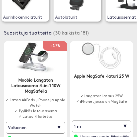
Aurinkokennolaturit
Autolaturit
Latausasemat
Suosittuja tuotteita
(30 kaikista 181)
-17%
Apple MagSafe -laturi 25 W
Moobio Langaton
Latausasema 4-in-1 10W
MagSafella
✓Langaton lataus 25W
✓ Lataa AirPods , iPhone ja Apple
✓ iPhone , jossa on MagSafe
Watch
✓ Tyylikäs latausasema
✓ Lataa 4 laitetta
▾
▾
1 m
Valkoinen
Löytyy varastosta, lähetetään