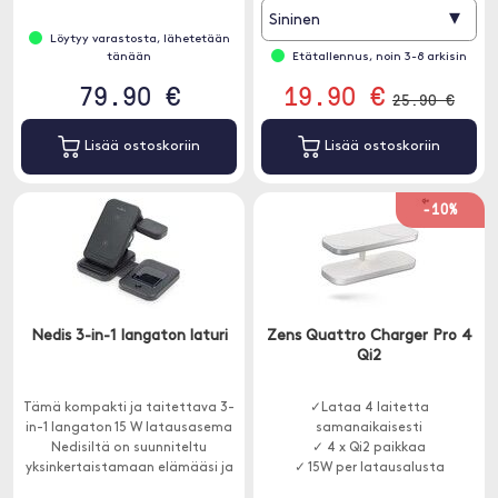
▾
Sininen
Löytyy varastosta, lähetetään
tänään
Etätallennus, noin 3-8 arkisin
79.90 €
19.90 €
25.90 €
Lisää ostoskoriin
Lisää ostoskoriin
-10%
Nedis 3-in-1 langaton laturi
Zens Quattro Charger Pro 4
Qi2
Tämä kompakti ja taitettava 3-
✓Lataa 4 laitetta
in-1 langaton 15 W latausasema
samanaikaisesti
Nedisiltä on suunniteltu
✓ 4 x Qi2 paikkaa
yksinkertaistamaan elämääsi ja
✓ 15W per latausalusta
tukemaan useita laitteita