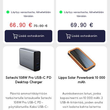
ja 2x USB-C -porttia sekä tuki
ilmaiseksi energiaksi tehokkaalla
nopeaan lataamiseen.
SunPower-aurinkopaneelilla.
Löytyy varastosta, lähetetään
Löytyy varastosta, lähetetään
tänään
tänään
66.90 €
69.90 €
75.90 €
Lisää ostoskoriin
Lisää ostoskoriin
Satechi 108W Pro USB-C PD
Lippa Solar Powerbank 10 000
Desktop Charger
mAh
Päivitä ammattikäyttöön
Aurinkokennon laturi, jonka
tarkoitetulle lataukselle Satechi
kapasiteetti on 10 000 mAh. 2
108W Pro USB-C PD -
USB-A-liitäntää, joiden avulla
pöytälaturilla. Kaksi USB-C-
voit ladata kahta laitetta