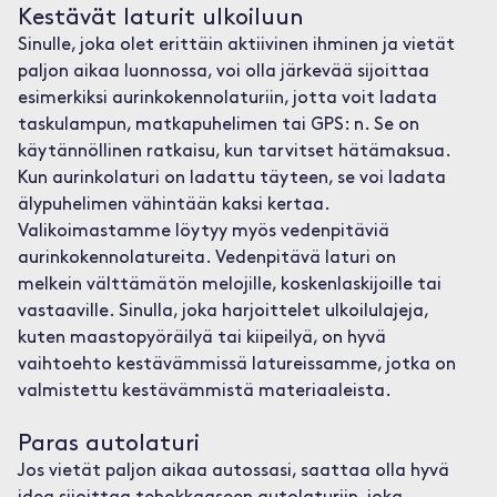
Kestävät laturit ulkoiluun
Sinulle, joka olet erittäin aktiivinen ihminen ja vietät
paljon aikaa luonnossa, voi olla järkevää sijoittaa
esimerkiksi aurinkokennolaturiin, jotta voit ladata
taskulampun, matkapuhelimen tai GPS: n. Se on
käytännöllinen ratkaisu, kun tarvitset hätämaksua.
Kun aurinkolaturi on ladattu täyteen, se voi ladata
älypuhelimen vähintään kaksi kertaa.
Valikoimastamme löytyy myös vedenpitäviä
aurinkokennolatureita. Vedenpitävä laturi on
melkein välttämätön melojille, koskenlaskijoille tai
vastaaville. Sinulla, joka harjoittelet ulkoilulajeja,
kuten maastopyöräilyä tai kiipeilyä, on hyvä
vaihtoehto kestävämmissä latureissamme, jotka on
valmistettu kestävämmistä materiaaleista.
Paras autolaturi
Jos vietät paljon aikaa autossasi, saattaa olla hyvä