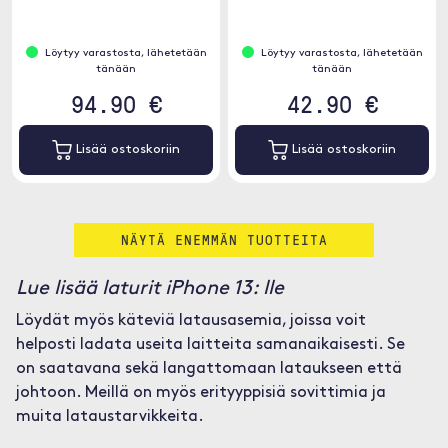
virtalähdeporttia, 90 W ja 18 W,
samanaikaisesti.
jopa vaativimpien USB-C-
laitteiden lataamiseen täydellä
Löytyy varastosta, lähetetään
Löytyy varastosta, lähetetään
nopeudella - ilman virranjakoa.
tänään
tänään
94.90 €
42.90 €
Lisää ostoskoriin
Lisää ostoskoriin
NÄYTÄ ENEMMÄN TUOTTEITA
Lue lisää laturit iPhone 13: lle
Löydät myös käteviä latausasemia, joissa voit
helposti ladata useita laitteita samanaikaisesti. Se
on saatavana sekä langattomaan lataukseen että
johtoon. Meillä on myös erityyppisiä sovittimia ja
muita lataustarvikkeita.