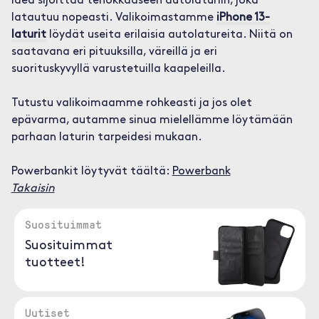
idea sijoittaa tehokkaaseen autolaturiin, joka
latautuu nopeasti. Valikoimastamme
iPhone 13-
laturit
löydät useita erilaisia autolatureita. Niitä on
saatavana eri pituuksilla, väreillä ja eri
suorituskyvyllä varustetuilla kaapeleilla.
Tutustu valikoimaamme rohkeasti ja jos olet
epävarma, autamme sinua mielellämme löytämään
parhaan laturin tarpeidesi mukaan.
Powerbankit löytyvät täältä:
Powerbank
Takaisin
Suosituimmat
Suosituimmat
tuotteet!
Uutiset