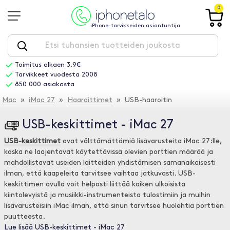
0
iPhone-tarvikkeiden asiantuntija
Toimitus alkaen 3.9€
Tarvikkeet vuodesta 2008
850 000 asiakasta
Mac
»
iMac 27
»
Haaroittimet
» USB-haaroitin
USB-keskittimet - iMac 27
USB-keskittimet
ovat välttämättömiä lisävarusteita iMac 27:lle,
koska ne laajentavat käytettävissä olevien porttien määrää ja
mahdollistavat useiden laitteiden yhdistämisen samanaikaisesti
ilman, että kaapeleita tarvitsee vaihtaa jatkuvasti. USB-
keskittimen avulla voit helposti liittää kaiken ulkoisista
kiintolevyistä ja musiikki-instrumenteista tulostimiin ja muihin
lisävarusteisiin iMac ilman, että sinun tarvitsee huolehtia porttien
puutteesta.
Lue lisää USB-keskittimet - iMac 27