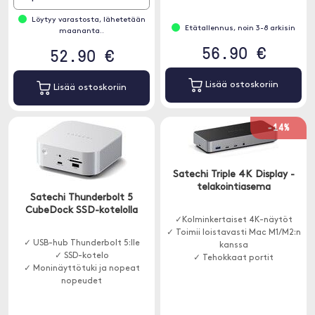
Löytyy varastosta, lähetetään
Etätallennus, noin 3-8 arkisin
maananta..
56.90 €
52.90 €
Lisää ostoskoriin
Lisää ostoskoriin
-14%
Satechi Triple 4K Display -
telakointiasema
Satechi Thunderbolt 5
CubeDock SSD-kotelolla
✓Kolminkertaiset 4K-näytöt
✓ Toimii loistavasti Mac M1/M2:n
✓ USB-hub Thunderbolt 5:lle
kanssa
✓ SSD-kotelo
✓ Tehokkaat portit
✓ Moninäyttötuki ja nopeat
nopeudet