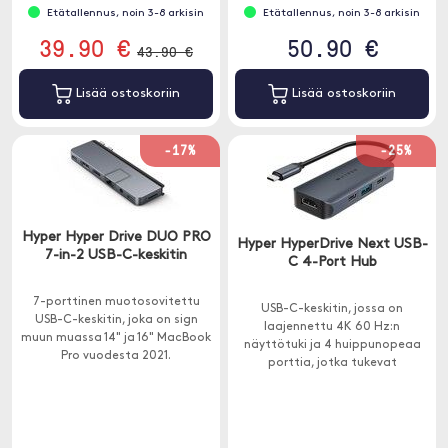
Etätallennus, noin 3-8 arkisin
Etätallennus, noin 3-8 arkisin
39.90 €
50.90 €
43.90 €
Lisää ostoskoriin
Lisää ostoskoriin
-17%
-25%
Hyper Hyper Drive DUO PRO
Hyper HyperDrive Next USB-
7-in-2 USB-C-keskitin
C 4-Port Hub
7-porttinen muotosovitettu
USB-C-keskitin, jossa on
USB-C-keskitin, joka on sign
laajennettu 4K 60 Hz:n
muun muassa 14" ja 16" MacBook
näyttötuki ja 4 huippunopeaa
Pro vuodesta 2021.
porttia, jotka tukevat
tiedonsiirtoa jopa 10 Gbps:iin ja
latausta 85 W:iin asti.