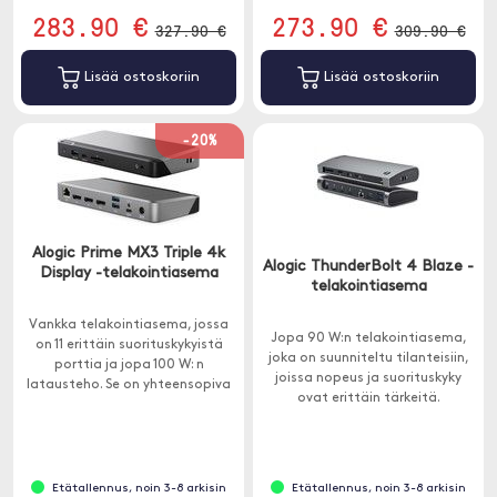
283.90 €
273.90 €
327.90 €
309.90 €
Lisää ostoskoriin
Lisää ostoskoriin
-20%
Alogic Prime MX3 Triple 4k
Alogic ThunderBolt 4 Blaze -
Display -telakointiasema
telakointiasema
Vankka telakointiasema, jossa
Jopa 90 W:n telakointiasema,
on 11 erittäin suorituskykyistä
joka on suunniteltu tilanteisiin,
porttia ja jopa 100 W: n
joissa nopeus ja suorituskyky
latausteho. Se on yhteensopiva
ovat erittäin tärkeitä.
Windows- ja macOS-
tietokoneiden kanssa.
Etätallennus, noin 3-8 arkisin
Etätallennus, noin 3-8 arkisin