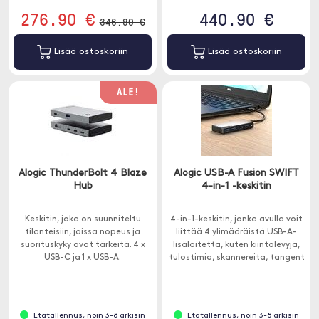
276.90 €
440.90 €
346.90 €
Lisää ostoskoriin
Lisää ostoskoriin
ALE!
Alogic ThunderBolt 4 Blaze
Alogic USB-A Fusion SWIFT
Hub
4-in-1 -keskitin
Keskitin, joka on suunniteltu
4-in-1-keskitin, jonka avulla voit
tilanteisiin, joissa nopeus ja
liittää 4 ylimääräistä USB-A-
suorituskyky ovat tärkeitä. 4 x
lisälaitetta, kuten kiintolevyjä,
USB-C ja 1 x USB-A.
tulostimia, skannereita, tangent
jne.
Etätallennus, noin 3-8 arkisin
Etätallennus, noin 3-8 arkisin