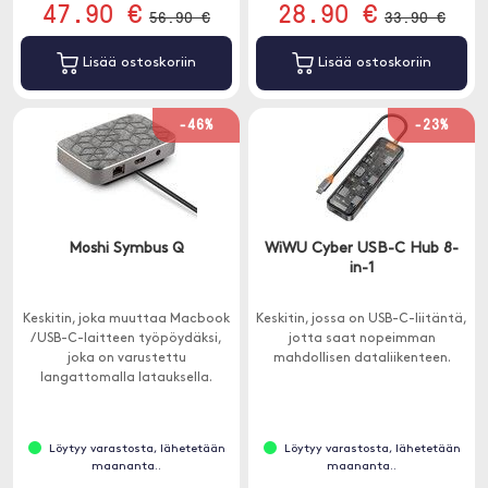
47.90 €
28.90 €
56.90 €
33.90 €
Lisää ostoskoriin
Lisää ostoskoriin
-46%
-23%
Moshi Symbus Q
WiWU Cyber USB-C Hub 8-
in-1
Keskitin, joka muuttaa Macbook
Keskitin, jossa on USB-C-liitäntä,
/ USB-C-laitteen työpöydäksi,
jotta saat nopeimman
joka on varustettu
mahdollisen dataliikenteen.
langattomalla latauksella.
Löytyy varastosta, lähetetään
Löytyy varastosta, lähetetään
maananta..
maananta..