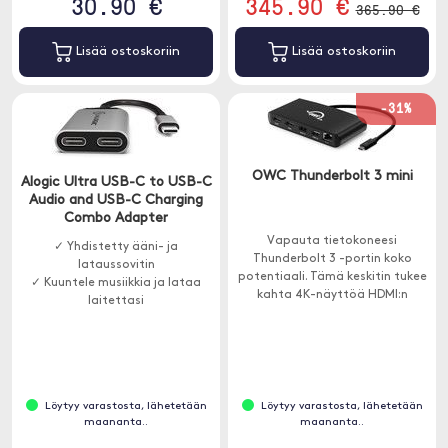
30.90 €
345.90 €
365.90 €
Lisää ostoskoriin
Lisää ostoskoriin
-31%
OWC Thunderbolt 3 mini
Alogic Ultra USB-C to USB-C
Audio and USB-C Charging
Combo Adapter
Vapauta tietokoneesi
✓ Yhdistetty ääni- ja
Thunderbolt 3 -portin koko
lataussovitin
potentiaali. Tämä keskitin tukee
✓ Kuuntele musiikkia ja lataa
kahta 4K-näyttöä HDMI:n
laitettasi
kautta, ja siinä on kaksi USB-A-
ja yksi Ethernet-portti.
Löytyy varastosta, lähetetään
Löytyy varastosta, lähetetään
maananta..
maananta..