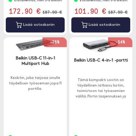
Etätallennus, noin 3-8 arkisin
Etätallennus, noin 3-8 arkisin
172.90 €
101.90 €
187.90 €
187.90 €
Lisää ostoskoriin
Lisää ostoskoriin
-25%
-14%
Belkin USB-C 11-in-1
Belkin USB-C 4-in-1 -portti
Multiport Hub
Keskitin, joka tarjoaa sinulle
Tämä kompakti sovitin on
täydellisen työaseman jopa 11
täydellinen ratkaisu kotiin,
portilla.
toimistoon tai työasemien
välillä. Portin laajennuksen ja
lataamisen välillä valitsemisen
välttämiseksi tämän sovittimen
latausteho on 100 W.