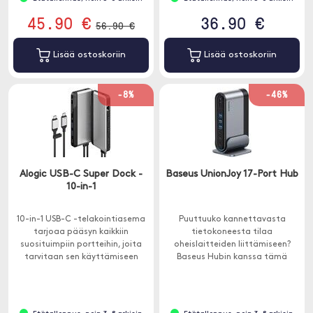
45.90 €
36.90 €
56.90 €
Lisää ostoskoriin
Lisää ostoskoriin
-8%
-46%
Alogic USB-C Super Dock -
Baseus UnionJoy 17-Port Hub
10-in-1
10-in-1 USB-C -telakointiasema
Puuttuuko kannettavasta
tarjoaa pääsyn kaikkiin
tietokoneesta tilaa
suosituimpiin portteihin, joita
oheislaitteiden liittämiseen?
tarvitaan sen käyttämiseen
Baseus Hubin kanssa tämä
kotona, toimistossa ja tien
ongelma on menneisyyttä.
päällä.