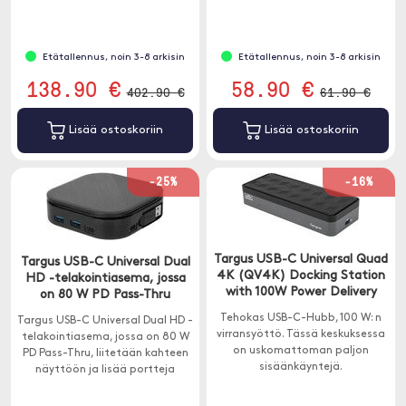
Etätallennus, noin 3-8 arkisin
Etätallennus, noin 3-8 arkisin
138.90 €
58.90 €
402.90 €
61.90 €
Lisää ostoskoriin
Lisää ostoskoriin
-25%
-16%
Targus USB-C Universal Quad
Targus USB-C Universal Dual
4K (QV4K) Docking Station
HD -telakointiasema, jossa
with 100W Power Delivery
on 80 W PD Pass-Thru
Tehokas USB-C-Hubb, 100 W: n
Targus USB-C Universal Dual HD -
virransyöttö. Tässä keskuksessa
telakointiasema, jossa on 80 W
on uskomattoman paljon
PD Pass-Thru, liitetään kahteen
sisäänkäyntejä.
näyttöön ja lisää portteja
kannettavaan tietokoneeseen.