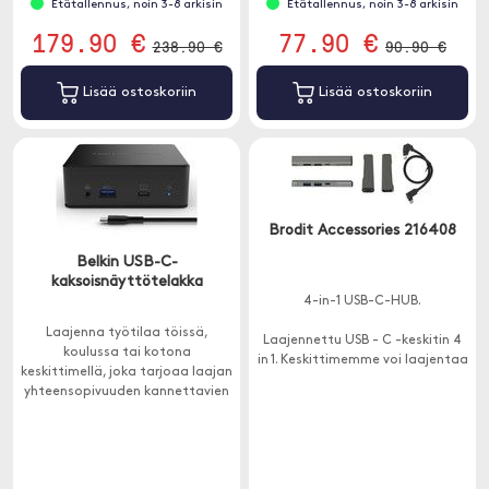
Etätallennus, noin 3-8 arkisin
Etätallennus, noin 3-8 arkisin
179.90 €
77.90 €
238.90 €
90.90 €
Lisää ostoskoriin
Lisää ostoskoriin
Brodit Accessories 216408
Belkin USB-C-
kaksoisnäyttötelakka
4-in-1 USB-C-HUB.
Laajenna työtilaa töissä,
Laajennettu USB - C -keskitin 4
koulussa tai kotona
in 1. Keskittimemme voi laajentaa
keskittimellä, joka tarjoaa laajan
yhden USB C -portin 4 USB-
yhteensopivuuden kannettavien
porttiin ja auttaa ratkaisemaan
tietokoneiden kanssa.
riittämättömien USB-porttien
ongelman