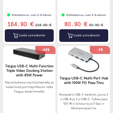
Etätallennus, noin 3-8 arkisin
Etätallennus, noin 3-8 arkisin
164.90 €
80.90 €
234.90 €
93.90 €
Lisää ostoskoriin
Lisää ostoskoriin
-66%
-5%
Targus USB-C Multi-Function
Triple Video Docking Station
with 85W Power
Targus USB-C Multi-Port Hub
Käytä kolmea näyttöä kerralla ja
with 100W PD Pass-Thru
hanki lisää portteja Maciin tällä
Targus-keskittimellä.
Kompakti USB-C-keskitin, jossa 2
x USB-A ja 2 x USB-C. Tukee jopa
100 W: n latausta ja 5 Gps: n
lähetysnopeutta.