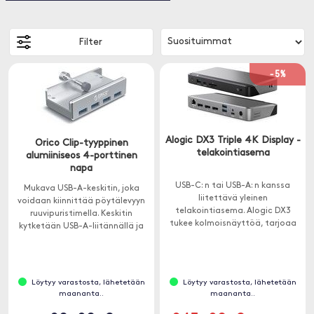
Filter
-5%
Alogic DX3 Triple 4K Display -
Orico Clip-tyyppinen
telakointiasema
alumiiniseos 4-porttinen
napa
USB-C: n tai USB-A: n kanssa
Mukava USB-A-keskitin, joka
liitettävä yleinen
voidaan kiinnittää pöytälevyyn
telakointiasema. Alogic DX3
ruuvipuristimella. Keskitin
tukee kolmoisnäyttöä, tarjoaa
kytketään USB-A-liitännällä ja
paljon ylimääräisiä portteja ja
tarjoaa 4 ylimääräistä USB-A-
100 W: n läpäisykyvyn.
porttia tangent , USB-tikkujen
tai tulostimien helpon
liittämisen varmistamiseksi.
Löytyy varastosta, lähetetään
Löytyy varastosta, lähetetään
maananta..
maananta..