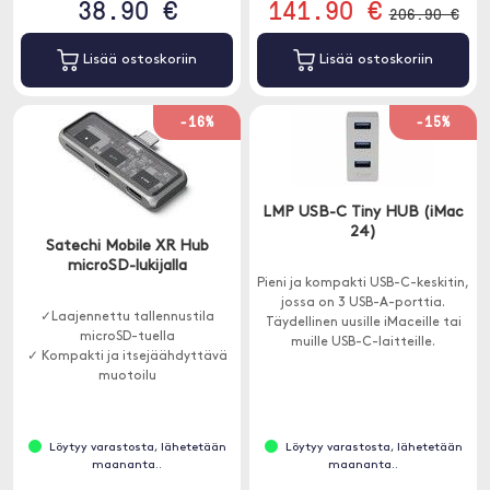
38.90 €
141.90 €
206.90 €
Lisää ostoskoriin
Lisää ostoskoriin
-16%
-15%
LMP USB-C Tiny HUB (iMac
24)
Satechi Mobile XR Hub
microSD-lukijalla
Pieni ja kompakti USB-C-keskitin,
jossa on 3 USB-A-porttia.
✓Laajennettu tallennustila
Täydellinen uusille iMaceille tai
microSD-tuella
muille USB-C-laitteille.
✓ Kompakti ja itsejäähdyttävä
muotoilu
✓ Virtalähde jopa 100W
Löytyy varastosta, lähetetään
Löytyy varastosta, lähetetään
maananta..
maananta..