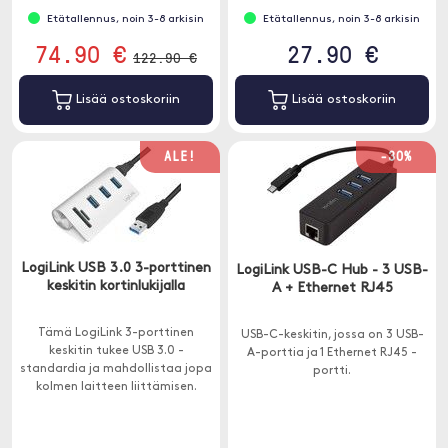
Etätallennus, noin 3-8 arkisin
Etätallennus, noin 3-8 arkisin
74.90 €
27.90 €
122.90 €
Lisää ostoskoriin
Lisää ostoskoriin
ALE!
-30%
LogiLink USB 3.0 3-porttinen
LogiLink USB-C Hub - 3 USB-
keskitin kortinlukijalla
A + Ethernet RJ45
Tämä LogiLink 3-porttinen
USB-C-keskitin, jossa on 3 USB-
keskitin tukee USB 3.0 -
A-porttia ja 1 Ethernet RJ45 -
standardia ja mahdollistaa jopa
portti.
kolmen laitteen liittämisen.
Tietysti voit myös liittää ja
käyttää vanhempien USB-
sukupolvien laitteita.