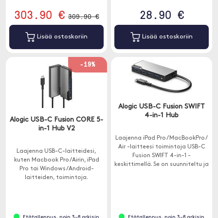
303.90 €
28.90 €
309.90 €
Lisää ostoskoriin
Lisää ostoskoriin
-19%
Alogic USB-C Fusion SWIFT
4-in-1 Hub
Alogic USB-C Fusion CORE 5-
in-1 Hub V2
Laajenna iPad Pro / MacBookPro /
Air -laitteesi toimintoja USB-C
Laajenna USB-C-laitteidesi,
Fusion SWIFT 4-in-1 -
kuten Macbook Pro /Airin, iPad
keskittimellä. Se on suunniteltu ja
Pro tai Windows/Android-
suunniteltu erityisesti USB-C-
laitteiden, toimintoja.
laitteellesi.
Keskittimessä on 5 porttia - 1 x
HDMI, 1 x USB-C ja 3 x USB-A.
Etätallennus, noin 3-8 arkisin
Etätallennus, noin 3-8 arkisin