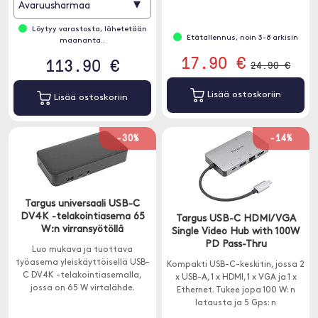
▾
helppokäyttöinen, sillä laite saa
Avaruusharmaa
virtaa suoraan tietokoneesta.
Löytyy varastosta, lähetetään
Etätallennus, noin 3-8 arkisin
maananta..
17.90 €
113.90 €
24.90 €
Lisää ostoskoriin
Lisää ostoskoriin
-30%
-14%
Targus universaali USB-C
DV4K -telakointiasema 65
Targus USB-C HDMI/VGA
W:n virransyötöllä
Single Video Hub with 100W
PD Pass-Thru
Luo mukava ja tuottava
työasema yleiskäyttöisellä USB-
Kompakti USB-C-keskitin, jossa 2
C DV4K -telakointiasemalla,
x USB-A, 1 x HDMI, 1 x VGA ja 1 x
jossa on 65 W virtalähde.
Ethernet. Tukee jopa 100 W: n
latausta ja 5 Gps: n
lähetysnopeutta.