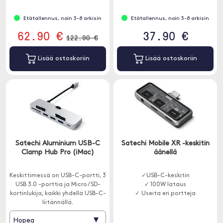
Etätallennus, noin 3-8 arkisin
Etätallennus, noin 3-8 arkisin
62.90 €
37.90 €
122.90 €
Lisää ostoskoriin
Lisää ostoskoriin
Satechi Aluminium USB-C
Satechi Mobile XR -keskitin
Clamp Hub Pro (iMac)
äänellä
Keskittimessä on USB-C-portti, 3
✓USB-C-keskitin
USB 3.0 -porttia ja Micro / SD-
✓ 100W lataus
kortinlukija, kaikki yhdellä USB-C-
✓ Useita eri portteja
liitännällä.
▾
Hopea