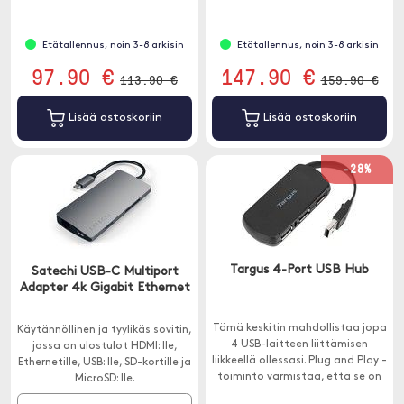
alumiiniviimeistely.
Etätallennus, noin 3-8 arkisin
Etätallennus, noin 3-8 arkisin
97.90 €
147.90 €
113.90 €
159.90 €
Lisää ostoskoriin
Lisää ostoskoriin
-28%
Targus 4-Port USB Hub
Satechi USB-C Multiport
Adapter 4k Gigabit Ethernet
Tämä keskitin mahdollistaa jopa
Käytännöllinen ja tyylikäs sovitin,
4 USB-laitteen liittämisen
jossa on ulostulot HDMI: lle,
liikkeellä ollessasi. Plug and Play -
Ethernetille, USB: lle, SD-kortille ja
toiminto varmistaa, että se on
MicroSD: lle.
yksinkertainen ja