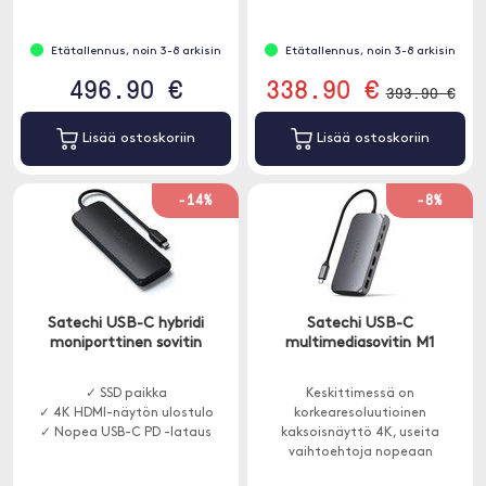
Etätallennus, noin 3-8 arkisin
Etätallennus, noin 3-8 arkisin
496.90 €
338.90 €
393.90 €
Lisää ostoskoriin
Lisää ostoskoriin
-14%
-8%
Satechi USB-C hybridi
Satechi USB-C
moniporttinen sovitin
multimediasovitin M1
✓ SSD paikka
Keskittimessä on
✓ 4K HDMI-näytön ulostulo
korkearesoluutioinen
✓ Nopea USB-C PD -lataus
kaksoisnäyttö 4K, useita
vaihtoehtoja nopeaan
tiedonsiirtoon ja moderni