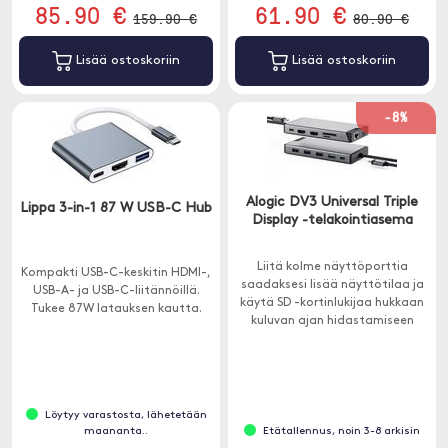
85.90 €
61.90 €
159.90 €
80.90 €
Lisää ostoskoriin
Lisää ostoskoriin
-8%
Alogic DV3 Universal Triple
Lippa 3-in-1 87 W USB-C Hub
Display -telakointiasema
Liitä kolme näyttöporttia
Kompakti USB-C-keskitin HDMI-,
saadaksesi lisää näyttötilaa ja
USB-A- ja USB-C-liitännöillä.
käytä SD -kortinlukijaa hukkaan
Tukee 87W latauksen kautta.
kuluvan ajan hidastamiseen
videoiden ja kuvien siirrossa.
Löytyy varastosta, lähetetään
maananta..
Etätallennus, noin 3-8 arkisin