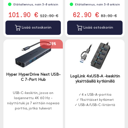
Etätallennus, noin 3-8 arkisin
Etätallennus, noin 3-8 arkisin
101.90 €
62.90 €
122.90 €
83.90 €
Lisää ostoskoriin
Lisää ostoskoriin
-39%
Hyper HyperDrive Next USB-
LogiLink 4xUSB-A -keskitin
C 7-Port Hub
yksittäisillä kytkimillä
USB-C-keskitin, jossa on
✓4 x USB-A-porttia
laajennettu 4K 60 Hz -
✓ Yksittäiset kytkimet
näyttötuki ja 7 erittäin nopeaa
✓ USB-A/USB-C-liitäntä
porttia, jotka tukevat
tiedonsiirtoa jopa 10 Gbps:iin ja
latausta jopa 85 W:iin asti.