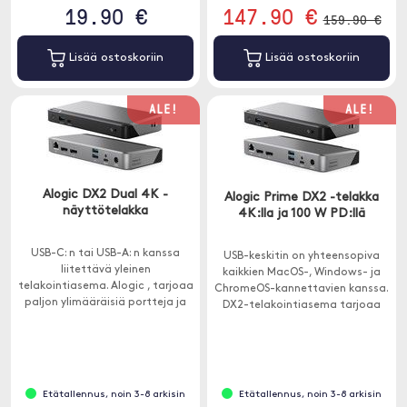
19.90 €
147.90 €
159.90 €
Lisää ostoskoriin
Lisää ostoskoriin
ALE!
ALE!
Alogic DX2 Dual 4K -
Alogic Prime DX2 -telakka
näyttötelakka
4K:lla ja 100 W PD:llä
USB-C: n tai USB-A: n kanssa
USB-keskitin on yhteensopiva
liitettävä yleinen
kaikkien MacOS-, Windows- ja
telakointiasema. Alogic , tarjoaa
ChromeOS-kannettavien kanssa.
paljon ylimääräisiä portteja ja
DX2-telakointiasema tarjoaa
sillä on 65 W: n suorituskyky.
pääsyn kaikkiin kotitoimisto-,
koulutus- tai yritysympäristössä
tarvittaviin portteihin.
Etätallennus, noin 3-8 arkisin
Etätallennus, noin 3-8 arkisin