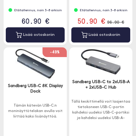
Etätallennus, noin 3-8 arkisin
Etätallennus, noin 3-8 arkisin
60.90 €
50.90 €
96.90 €
Lisää ostoskoriin
Lisää ostoskoriin
-49%
Sandberg USB-C to 2xUSB-A
Sandberg USB-C 8K Display
+ 2xUSB-C Hub
Dock
Tällä keskittimellä voit laajentaa
Tämän kätevän USB-C:n
tietokoneen USB-C-portin
moninäyttötelakan avulla voit
kahdeksi uudeksi USB-C-portiksi
liittää kaksi lisänäyttöä.
ja kahdeksi uudeksi USB-A-
portiksi.