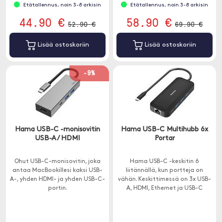
Etätallennus, noin 3-8 arkisin
Etätallennus, noin 3-8 arkisin
44.90 €
58.90 €
52.90 €
69.90 €
Lisää ostoskoriin
Lisää ostoskoriin
-9%
Hama USB-C -monisovitin
Hama USB-C Multihubb 6x
USB-A / HDMI
Portar
Ohut USB-C-monisovitin, joka
Hama USB-C -keskitin 6
antaa MacBookillesi kaksi USB-
liitännällä, kun portteja on
A-, yhden HDMI- ja yhden USB-C-
vähän. Keskittimessä on 3x USB-
portin.
A, HDMI, Ethernet ja USB-C
läpimenolatauksella.