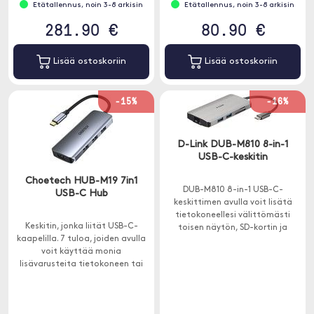
Etätallennus, noin 3-8 arkisin
Etätallennus, noin 3-8 arkisin
281.90 €
80.90 €
Lisää ostoskoriin
Lisää ostoskoriin
-15%
-16%
D-Link DUB-M810 8-in-1
USB-C-keskitin
Choetech HUB-M19 7in1
DUB-M810 8-in-1 USB-C-
USB-C Hub
keskittimen avulla voit lisätä
tietokoneellesi välittömästi
Keskitin, jonka liität USB-C-
toisen näytön, SD-kortin ja
kaapelilla. 7 tuloa, joiden avulla
microSD-kortinlukijan, Ethernet-
voit käyttää monia
yhteyden ja kolme muuta USB-A
lisävarusteita tietokoneen tai
3.0 -porttia.
iPad kanssa.