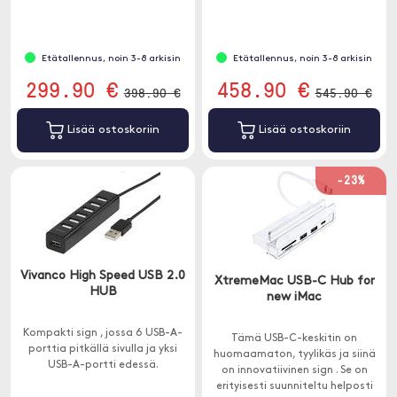
Etätallennus, noin 3-8 arkisin
Etätallennus, noin 3-8 arkisin
299.90 €
458.90 €
398.90 €
545.90 €
Lisää ostoskoriin
Lisää ostoskoriin
-23%
Vivanco High Speed USB 2.0
XtremeMac USB-C Hub for
HUB
new iMac
Kompakti sign , jossa 6 USB-A-
Tämä USB-C-keskitin on
porttia pitkällä sivulla ja yksi
huomaamaton, tyylikäs ja siinä
USB-A-portti edessä.
on innovatiivinen sign . Se on
erityisesti suunniteltu helposti