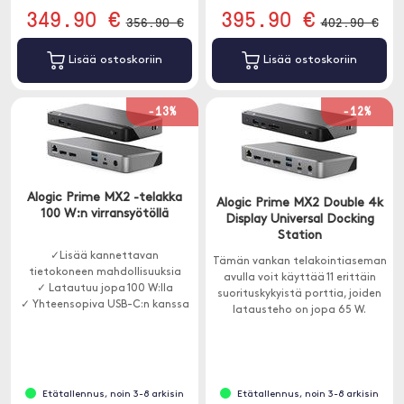
349.90 €
395.90 €
356.90 €
402.90 €
Lisää ostoskoriin
Lisää ostoskoriin
-13%
-12%
Alogic Prime MX2 -telakka
Alogic Prime MX2 Double 4k
100 W:n virransyötöllä
Display Universal Docking
Station
✓Lisää kannettavan
Tämän vankan telakointiaseman
tietokoneen mahdollisuuksia
avulla voit käyttää 11 erittäin
✓ Latautuu jopa 100 W:lla
suorituskykyistä porttia, joiden
✓ Yhteensopiva USB-C:n kanssa
latausteho on jopa 65 W.
(DP Alt Mode)
Yhteensopiva Windowsin ja
Macin kanssa.
Etätallennus, noin 3-8 arkisin
Etätallennus, noin 3-8 arkisin