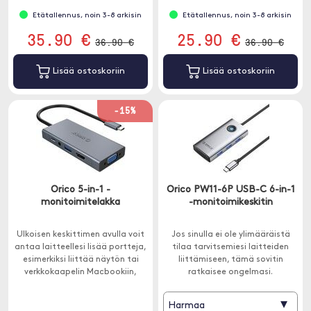
Etätallennus, noin 3-8 arkisin
Etätallennus, noin 3-8 arkisin
35.90 €
25.90 €
36.90 €
36.90 €
Lisää ostoskoriin
Lisää ostoskoriin
-15%
Orico 5-in-1 -
Orico PW11-6P USB-C 6-in-1
monitoimitelakka
-monitoimikeskitin
Ulkoisen keskittimen avulla voit
Jos sinulla ei ole ylimääräistä
antaa laitteellesi lisää portteja,
tilaa tarvitsemiesi laitteiden
esimerkiksi liittää näytön tai
liittämiseen, tämä sovitin
verkkokaapelin Macbookiin,
ratkaisee ongelmasi.
jossa on vain USB-C. Tässä
Yhdistetään USB-C:llä.
keskittimessä on laaja
▾
Harmaa
yhteensopivuus ja se toimii