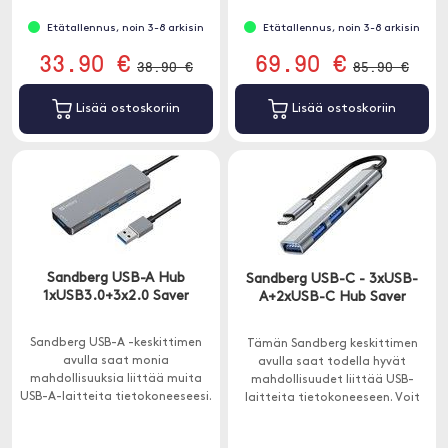
laitteeseen.
Etätallennus, noin 3-8 arkisin
Etätallennus, noin 3-8 arkisin
33.90 €
69.90 €
38.90 €
85.90 €
Lisää ostoskoriin
Lisää ostoskoriin
Sandberg USB-A Hub
Sandberg USB-C - 3xUSB-
1xUSB3.0+3x2.0 Saver
A+2xUSB-C Hub Saver
Sandberg USB-A -keskittimen
Tämän Sandberg keskittimen
avulla saat monia
avulla saat todella hyvät
mahdollisuuksia liittää muita
mahdollisuudet liittää USB-
USB-A-laitteita tietokoneeseesi.
laitteita tietokoneeseen. Voit
Tämä tarkoittaa, että voit
esimerkiksi liittää USB-tikun,
liittää esimerkiksi ulkoisen
tulostimen ja hiiren