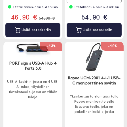
MacOS: n, iPad OS: n, Windowsin
Etätallennus, noin 3-8 arkisin
Etätallennus, noin 3-8 arkisin
ja Androidin kanssa.
46.90 €
54.90 €
54.90 €
Lisää ostoskoriin
Lisää ostoskoriin
-13%
-19%
PORT sign s USB-A Hub 4
Ports 3.0
Rapoo UCM-2001 4-i-1 USB-
USB-A-keskitin, jossa on 4 USB-
C moniporttinen sovitin
A-tuloa, täydellinen
tietokoneelle, jossa on vähän
Yksinkertaista elämääsi tällä
tuloja.
Rapoo monikäyttöisellä
lisävarusteella, joka on
pakollinen kaikille, jotka
haluavat liittää erilaisia laitteita
Macbookiin tai muuhun USB-C-