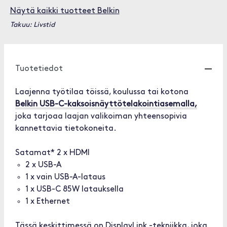
Näytä kaikki tuotteet Belkin
Takuu: Livstid
Tuotetiedot
Laajenna työtilaa töissä, koulussa tai kotona
Belkin USB-C-kaksoisnäyttötelakointiasemalla,
joka tarjoaa laajan valikoiman yhteensopivia
kannettavia tietokoneita.
Satamat* 2 x HDMI
2 x USB-A
1 x vain USB-A-lataus
1 x USB-C 85W latauksella
1 x Ethernet
Tässä keskittimessä on DisplayLink -tekniikka, joka