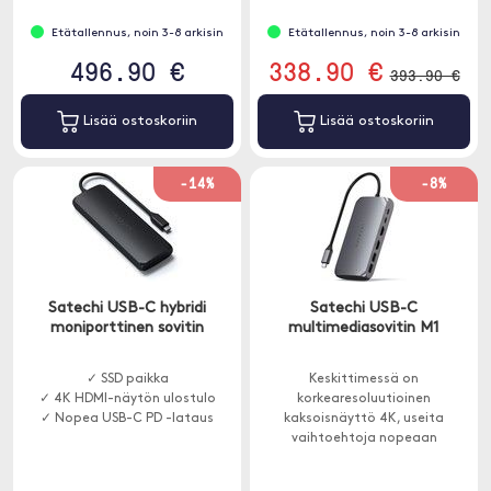
Etätallennus, noin 3-8 arkisin
Etätallennus, noin 3-8 arkisin
496.90 €
338.90 €
393.90 €
Lisää ostoskoriin
Lisää ostoskoriin
-14%
-8%
Satechi USB-C hybridi
Satechi USB-C
moniporttinen sovitin
multimediasovitin M1
✓ SSD paikka
Keskittimessä on
✓ 4K HDMI-näytön ulostulo
korkearesoluutioinen
✓ Nopea USB-C PD -lataus
kaksoisnäyttö 4K, useita
vaihtoehtoja nopeaan
tiedonsiirtoon ja moderni
alumiiniviimeistely.