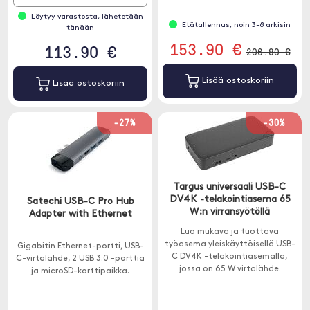
Löytyy varastosta, lähetetään
Etätallennus, noin 3-8 arkisin
tänään
153.90 €
113.90 €
206.90 €
Lisää ostoskoriin
Lisää ostoskoriin
-27%
-30%
Targus universaali USB-C
DV4K -telakointiasema 65
Satechi USB-C Pro Hub
W:n virransyötöllä
Adapter with Ethernet
Luo mukava ja tuottava
työasema yleiskäyttöisellä USB-
Gigabitin Ethernet-portti, USB-
C DV4K -telakointiasemalla,
C-virtalähde, 2 USB 3.0 -porttia
jossa on 65 W virtalähde.
ja microSD-korttipaikka.