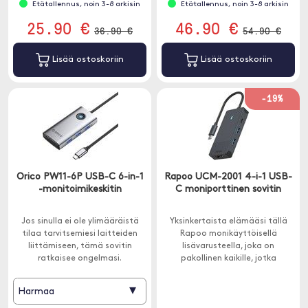
Etätallennus, noin 3-8 arkisin
Etätallennus, noin 3-8 arkisin
ja Androidin kanssa.
25.90 €
46.90 €
36.90 €
54.90 €
Lisää ostoskoriin
Lisää ostoskoriin
-19%
Orico PW11-6P USB-C 6-in-1
Rapoo UCM-2001 4-i-1 USB-
-monitoimikeskitin
C moniporttinen sovitin
Jos sinulla ei ole ylimääräistä
Yksinkertaista elämääsi tällä
tilaa tarvitsemiesi laitteiden
Rapoo monikäyttöisellä
liittämiseen, tämä sovitin
lisävarusteella, joka on
ratkaisee ongelmasi.
pakollinen kaikille, jotka
Yhdistetään USB-C:llä.
haluavat liittää erilaisia laitteita
Macbookiin tai muuhun USB-C-
▾
Harmaa
laitteeseen.