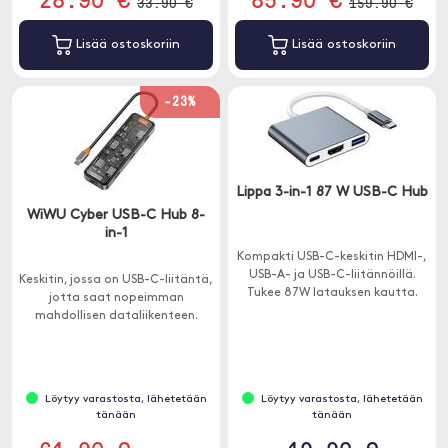
33.90 €
159.90 €
Lisää ostoskoriin
Lisää ostoskoriin
-23%
Lippa 3-in-1 87 W USB-C Hub
WiWU Cyber USB-C Hub 8-
in-1
Kompakti USB-C-keskitin HDMI-,
USB-A- ja USB-C-liitännöillä.
Keskitin, jossa on USB-C-liitäntä,
Tukee 87W latauksen kautta.
jotta saat nopeimman
mahdollisen dataliikenteen.
Löytyy varastosta, lähetetään
Löytyy varastosta, lähetetään
tänään
tänään