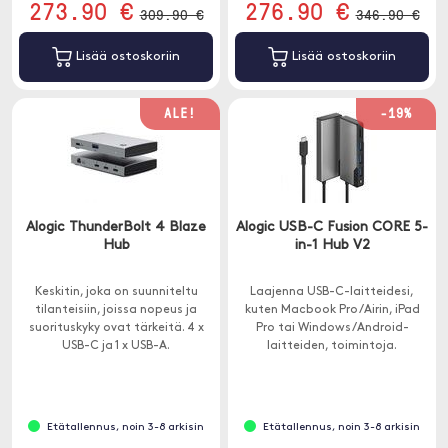
273.90 €
276.90 €
309.90 €
346.90 €
Lisää ostoskoriin
Lisää ostoskoriin
ALE!
-19%
Alogic ThunderBolt 4 Blaze
Alogic USB-C Fusion CORE 5-
Hub
in-1 Hub V2
Keskitin, joka on suunniteltu
Laajenna USB-C-laitteidesi,
tilanteisiin, joissa nopeus ja
kuten Macbook Pro /Airin, iPad
suorituskyky ovat tärkeitä. 4 x
Pro tai Windows/Android-
USB-C ja 1 x USB-A.
laitteiden, toimintoja.
Keskittimessä on 5 porttia - 1 x
HDMI, 1 x USB-C ja 3 x USB-A.
Etätallennus, noin 3-8 arkisin
Etätallennus, noin 3-8 arkisin