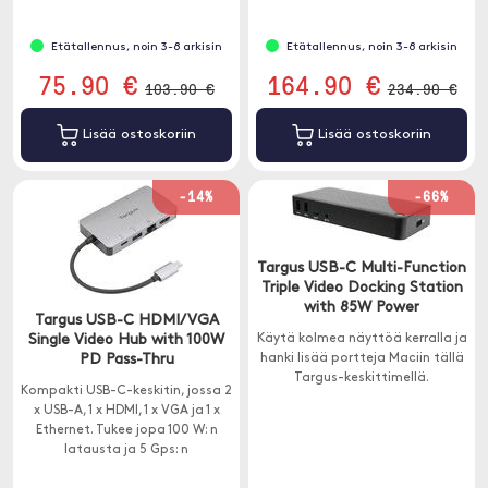
Etätallennus, noin 3-8 arkisin
Etätallennus, noin 3-8 arkisin
75.90 €
164.90 €
103.90 €
234.90 €
Lisää ostoskoriin
Lisää ostoskoriin
-14%
-66%
Targus USB-C Multi-Function
Triple Video Docking Station
with 85W Power
Targus USB-C HDMI/VGA
Single Video Hub with 100W
Käytä kolmea näyttöä kerralla ja
PD Pass-Thru
hanki lisää portteja Maciin tällä
Targus-keskittimellä.
Kompakti USB-C-keskitin, jossa 2
x USB-A, 1 x HDMI, 1 x VGA ja 1 x
Ethernet. Tukee jopa 100 W: n
latausta ja 5 Gps: n
lähetysnopeutta.