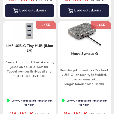
Lisää ostoskoriin
Lisää ostoskoriin
-15%
-46%
LMP USB-C Tiny HUB (iMac
24)
Moshi Symbus Q
Pieni ja kompakti USB-C-keskitin,
jossa on 3 USB-A-porttia.
Keskitin, joka muuttaa Macbook
Täydellinen uusille iMaceille tai
/ USB-C-laitteen työpöydäksi,
muille USB-C-laitteille.
joka on varustettu
langattomalla latauksella.
Löytyy varastosta, lähetetään
Löytyy varastosta, lähetetään
tänään
tänään
28.90 €
85.90 €