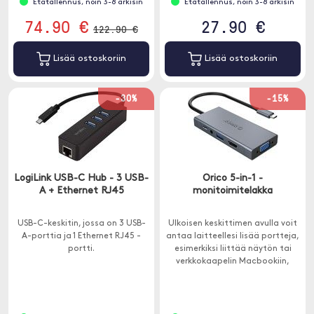
Etätallennus, noin 3-8 arkisin
Etätallennus, noin 3-8 arkisin
74.90 €
27.90 €
122.90 €
Lisää ostoskoriin
Lisää ostoskoriin
-30%
-15%
LogiLink USB-C Hub - 3 USB-
Orico 5-in-1 -
A + Ethernet RJ45
monitoimitelakka
USB-C-keskitin, jossa on 3 USB-
Ulkoisen keskittimen avulla voit
A-porttia ja 1 Ethernet RJ45 -
antaa laitteellesi lisää portteja,
portti.
esimerkiksi liittää näytön tai
verkkokaapelin Macbookiin,
jossa on vain USB-C. Tässä
keskittimessä on laaja
yhteensopivuus ja se toimii
MacOS: n, iPad OS: n, Windowsin