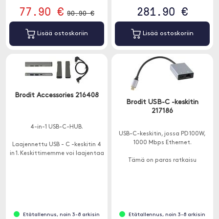
77.90 €
281.90 €
90.90 €
Lisää ostoskoriin
Lisää ostoskoriin
Brodit Accessories 216408
Brodit USB-C -keskitin
217186
4-in-1 USB-C-HUB.
USB-C-keskitin, jossa PD 100W,
1000 Mbps Ethernet.
Laajennettu USB - C -keskitin 4
in 1. Keskittimemme voi laajentaa
Tämä on paras ratkaisu
yhden USB C -portin 4 USB-
saumattomaan Ethernet-
porttiin ja auttaa ratkaisemaan
yhteyteen. Pysy yhteydessä
riittämättömien USB-porttien
nopealla internetyhteydellä
ongelman
RJ45:n kautta.
Etätallennus, noin 3-8 arkisin
Etätallennus, noin 3-8 arkisin