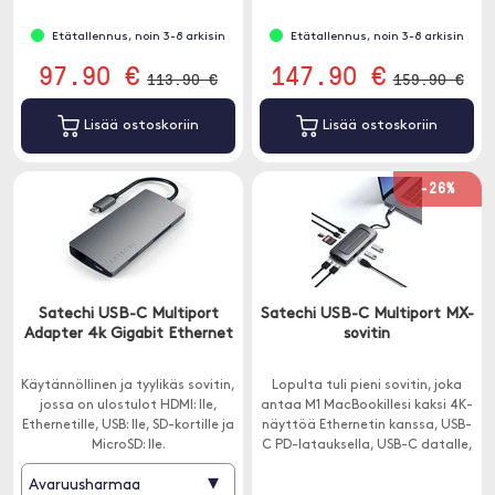
Etätallennus, noin 3-8 arkisin
Etätallennus, noin 3-8 arkisin
97.90 €
147.90 €
113.90 €
159.90 €
Lisää ostoskoriin
Lisää ostoskoriin
-26%
Satechi USB-C Multiport
Satechi USB-C Multiport MX-
Adapter 4k Gigabit Ethernet
sovitin
Käytännöllinen ja tyylikäs sovitin,
Lopulta tuli pieni sovitin, joka
jossa on ulostulot HDMI: lle,
antaa M1 MacBookillesi kaksi 4K-
Ethernetille, USB: lle, SD-kortille ja
näyttöä Ethernetin kanssa, USB-
MicroSD: lle.
C PD-latauksella, USB-C datalle,
USB-A datalle, SD-kortinlukija ja
▾
Avaruusharmaa
äänilähtö.