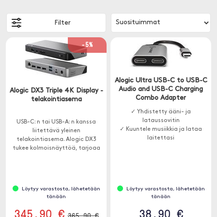
Filter
-5%
Alogic Ultra USB-C to USB-C
Audio and USB-C Charging
Alogic DX3 Triple 4K Display -
Combo Adapter
telakointiasema
✓ Yhdistetty ääni- ja
lataussovitin
USB-C: n tai USB-A: n kanssa
✓ Kuuntele musiikkia ja lataa
liitettävä yleinen
laitettasi
telakointiasema. Alogic DX3
tukee kolmoisnäyttöä, tarjoaa
paljon ylimääräisiä portteja ja
100 W: n läpäisykyvyn.
Löytyy varastosta, lähetetään
Löytyy varastosta, lähetetään
tänään
tänään
345.90 €
38.90 €
365.90 €