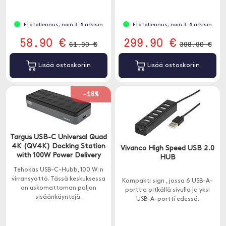
Etätallennus, noin 3-8 arkisin
Etätallennus, noin 3-8 arkisin
58.90 €
299.90 €
61.90 €
398.90 €
Lisää ostoskoriin
Lisää ostoskoriin
-16%
Targus USB-C Universal Quad
4K (QV4K) Docking Station
Vivanco High Speed USB 2.0
with 100W Power Delivery
HUB
Tehokas USB-C-Hubb, 100 W: n
virransyöttö. Tässä keskuksessa
Kompakti sign , jossa 6 USB-A-
on uskomattoman paljon
porttia pitkällä sivulla ja yksi
sisäänkäyntejä.
USB-A-portti edessä.