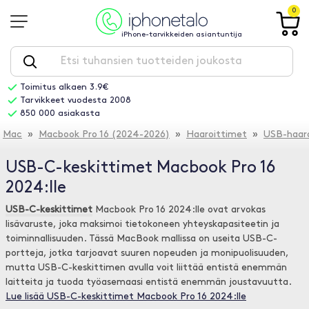
0
iPhone-tarvikkeiden asiantuntija
Toimitus alkaen 3.9€
Tarvikkeet vuodesta 2008
850 000 asiakasta
Mac
»
Macbook Pro 16 (2024-2026)
»
Haaroittimet
»
USB-haaro
USB-C-keskittimet Macbook Pro 16
2024:lle
USB-C-keskittimet
Macbook Pro 16 2024:lle ovat arvokas
lisävaruste, joka maksimoi tietokoneen yhteyskapasiteetin ja
toiminnallisuuden. Tässä MacBook mallissa on useita USB-C-
portteja, jotka tarjoavat suuren nopeuden ja monipuolisuuden,
mutta USB-C-keskittimen avulla voit liittää entistä enemmän
laitteita ja tuoda työasemaasi entistä enemmän joustavuutta.
Lue lisää USB-C-keskittimet Macbook Pro 16 2024:lle