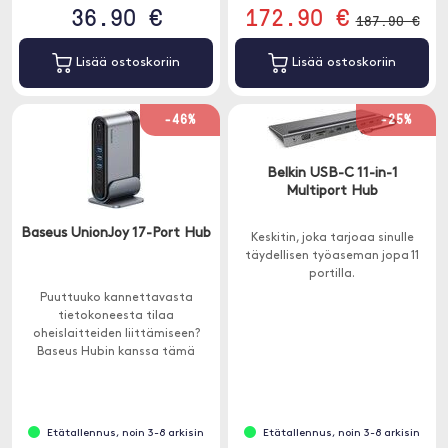
36.90 €
172.90 €
187.90 €
Lisää ostoskoriin
Lisää ostoskoriin
-46%
-25%
Belkin USB-C 11-in-1
Multiport Hub
Baseus UnionJoy 17-Port Hub
Keskitin, joka tarjoaa sinulle
täydellisen työaseman jopa 11
portilla.
Puuttuuko kannettavasta
tietokoneesta tilaa
oheislaitteiden liittämiseen?
Baseus Hubin kanssa tämä
ongelma on menneisyyttä.
Etätallennus, noin 3-8 arkisin
Etätallennus, noin 3-8 arkisin