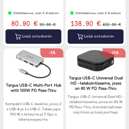
Etätallennus, noin 3-8 arkisin
Etätallennus, noin 3-8 arkisin
80.90 €
138.90 €
93.90 €
402.90 €
Lisää ostoskoriin
Lisää ostoskoriin
-5%
-25%
Targus USB-C Universal Dual
HD -telakointiasema, jossa
Targus USB-C Multi-Port Hub
on 80 W PD Pass-Thru
with 100W PD Pass-Thru
Targus USB-C Universal Dual HD -
telakointiasema, jossa on 80 W
Kompakti USB-C-keskitin, jossa 2
PD Pass-Thru, liitetään kahteen
x USB-A ja 2 x USB-C. Tukee jopa
näyttöön ja lisää portteja
100 W: n latausta ja 5 Gps: n
kannettavaan tietokoneeseen.
lähetysnopeutta.