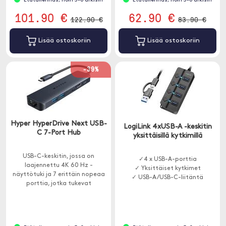
Etätallennus, noin 3-8 arkisin
Etätallennus, noin 3-8 arkisin
101.90 €
62.90 €
122.90 €
83.90 €
Lisää ostoskoriin
Lisää ostoskoriin
-39%
Hyper HyperDrive Next USB-
LogiLink 4xUSB-A -keskitin
C 7-Port Hub
yksittäisillä kytkimillä
USB-C-keskitin, jossa on
✓4 x USB-A-porttia
laajennettu 4K 60 Hz -
✓ Yksittäiset kytkimet
näyttötuki ja 7 erittäin nopeaa
✓ USB-A/USB-C-liitäntä
porttia, jotka tukevat
tiedonsiirtoa jopa 10 Gbps:iin ja
latausta jopa 85 W:iin asti.