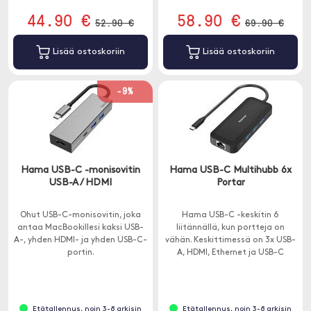
44.90 €
58.90 €
52.90 €
69.90 €
Lisää ostoskoriin
Lisää ostoskoriin
-9%
Hama USB-C -monisovitin
Hama USB-C Multihubb 6x
USB-A / HDMI
Portar
Ohut USB-C-monisovitin, joka
Hama USB-C -keskitin 6
antaa MacBookillesi kaksi USB-
liitännällä, kun portteja on
A-, yhden HDMI- ja yhden USB-C-
vähän. Keskittimessä on 3x USB-
portin.
A, HDMI, Ethernet ja USB-C
läpimenolatauksella.
Etätallennus, noin 3-8 arkisin
Etätallennus, noin 3-8 arkisin