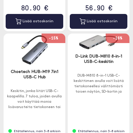
80.90 €
56.90 €
Lisää ostoskoriin
Lisää ostoskoriin
-15%
-16%
D-Link DUB-M810 8-in-1
USB-C-keskitin
Choetech HUB-M19 7in1
DUB-M810 8-in-1 USB-C-
USB-C Hub
keskittimen avulla voit lisätä
tietokoneellesi välittömästi
Keskitin, jonka liität USB-C-
toisen näytön, SD-kortin ja
kaapelilla. 7 tuloa, joiden avulla
microSD-kortinlukijan, Ethernet-
voit käyttää monia
yhteyden ja kolme muuta USB-A
lisävarusteita tietokoneen tai
3.0 -porttia.
iPad kanssa.
Etätallennus, noin 3-8 arkisin
Etätallennus, noin 3-8 arkisin