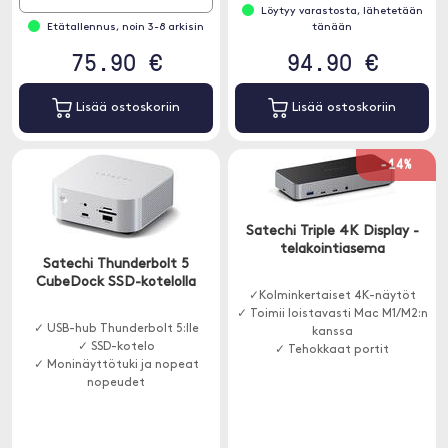
Löytyy varastosta, lähetetään
Etätallennus, noin 3-8 arkisin
tänään
75.90 €
94.90 €
Lisää ostoskoriin
Lisää ostoskoriin
-14%
Satechi Triple 4K Display -
telakointiasema
Satechi Thunderbolt 5
CubeDock SSD-kotelolla
✓Kolminkertaiset 4K-näytöt
✓ Toimii loistavasti Mac M1/M2:n
✓ USB-hub Thunderbolt 5:lle
kanssa
✓ SSD-kotelo
✓ Tehokkaat portit
✓ Moninäyttötuki ja nopeat
nopeudet