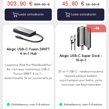
303.90 €
45.90 €
309.90 €
56.90 €
Lisää ostoskoriin
Lisää ostoskoriin
-8%
Alogic USB-C Fusion SWIFT
4-in-1 Hub
Alogic USB-C Super Dock -
10-in-1
Laajenna iPad Pro / MacBookPro /
Air -laitteesi toimintoja USB-C
10-in-1 USB-C -telakointiasema
Fusion SWIFT 4-in-1 -
tarjoaa pääsyn kaikkiin
keskittimellä. Se on suunniteltu ja
suosituimpiin portteihin, joita
suunniteltu erityisesti USB-C-
tarvitaan sen käyttämiseen
laitteellesi.
kotona, toimistossa ja tien
päällä.
Etätallennus, noin 3-8 arkisin
Etätallennus, noin 3-8 arkisin