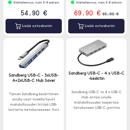
Etätallennus, noin 3-8 arkisin
Etätallennus, noin 3-8 arkisin
54.90 €
69.90 €
85.90 €
Lisää ostoskoriin
Lisää ostoskoriin
Sandberg USB-C - 4 x USB-C
Sandberg USB-C - 3xUSB-
-keskitin
A+2xUSB-C Hub Saver
Sandberg USB-C to 4 x USB-C
Tämän Sandberg keskittimen
Hub antaa sinulle
avulla saat todella hyvät
mahdollisuuden laajentaa
mahdollisuudet liittää USB-
tietokoneen USB-C-porttia
laitteita tietokoneeseen. Voit
neljään uuteen porttiin.
esimerkiksi liittää USB-tikun,
tulostimen ja hiiren
samanaikaisesti.