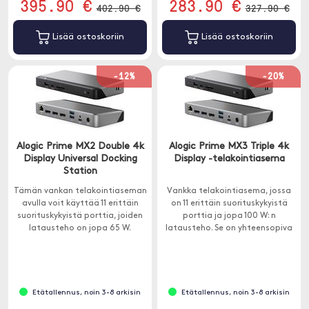
395.90 €
283.90 €
402.90 €
327.90 €
Lisää ostoskoriin
Lisää ostoskoriin
-12%
-20%
Alogic Prime MX2 Double 4k
Alogic Prime MX3 Triple 4k
Display Universal Docking
Display -telakointiasema
Station
Tämän vankan telakointiaseman
Vankka telakointiasema, jossa
avulla voit käyttää 11 erittäin
on 11 erittäin suorituskykyistä
suorituskykyistä porttia, joiden
porttia ja jopa 100 W: n
latausteho on jopa 65 W.
latausteho. Se on yhteensopiva
Yhteensopiva Windowsin ja
Windows- ja macOS-
Macin kanssa.
tietokoneiden kanssa.
Etätallennus, noin 3-8 arkisin
Etätallennus, noin 3-8 arkisin