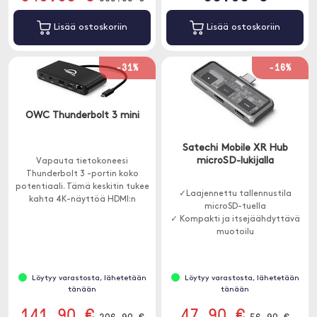
Lisää ostoskoriin
Lisää ostoskoriin
-31%
-16%
OWC Thunderbolt 3 mini
Satechi Mobile XR Hub
microSD-lukijalla
Vapauta tietokoneesi
Thunderbolt 3 -portin koko
potentiaali. Tämä keskitin tukee
✓Laajennettu tallennustila
kahta 4K-näyttöä HDMI:n
microSD-tuella
kautta, ja siinä on kaksi USB-A-
✓ Kompakti ja itsejäähdyttävä
ja yksi Ethernet-portti.
muotoilu
✓ Virtalähde jopa 100W
Löytyy varastosta, lähetetään
Löytyy varastosta, lähetetään
tänään
tänään
141.90 €
47.90 €
206.90 €
56.90 €