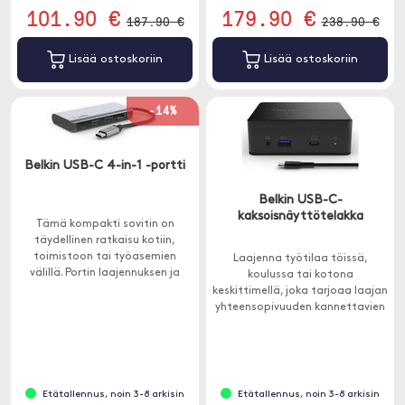
101.90 €
179.90 €
187.90 €
238.90 €
Lisää ostoskoriin
Lisää ostoskoriin
-14%
Belkin USB-C 4-in-1 -portti
Belkin USB-C-
kaksoisnäyttötelakka
Tämä kompakti sovitin on
täydellinen ratkaisu kotiin,
toimistoon tai työasemien
Laajenna työtilaa töissä,
välillä. Portin laajennuksen ja
koulussa tai kotona
lataamisen välillä valitsemisen
keskittimellä, joka tarjoaa laajan
välttämiseksi tämän sovittimen
yhteensopivuuden kannettavien
latausteho on 100 W.
tietokoneiden kanssa.
Etätallennus, noin 3-8 arkisin
Etätallennus, noin 3-8 arkisin