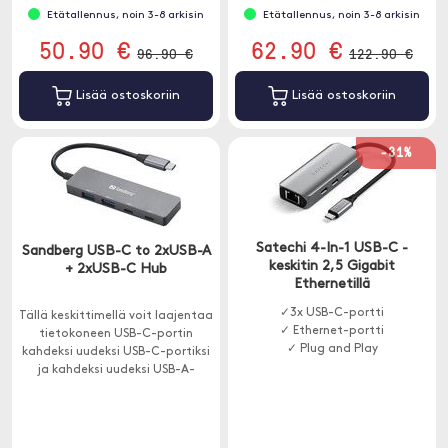
Etätallennus, noin 3-8 arkisin
Etätallennus, noin 3-8 arkisin
50.90 €
62.90 €
96.90 €
122.90 €
Lisää ostoskoriin
Lisää ostoskoriin
-31%
Satechi 4-In-1 USB-C -
Sandberg USB-C to 2xUSB-A
keskitin 2,5 Gigabit
+ 2xUSB-C Hub
Ethernetillä
✓3x USB-C-portti
Tällä keskittimellä voit laajentaa
✓ Ethernet-portti
tietokoneen USB-C-portin
✓ Plug and Play
kahdeksi uudeksi USB-C-portiksi
ja kahdeksi uudeksi USB-A-
portiksi.