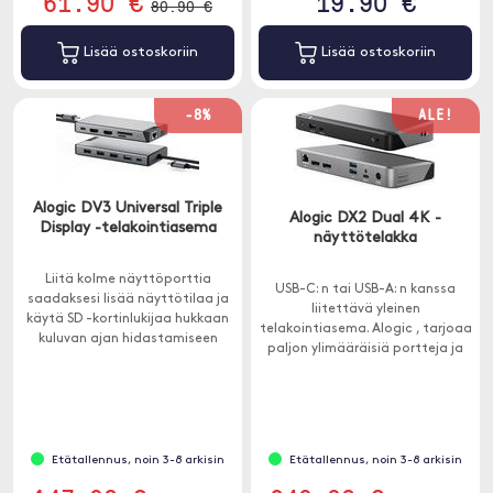
61.90 €
19.90 €
80.90 €
Lisää ostoskoriin
Lisää ostoskoriin
-8%
ALE!
Alogic DV3 Universal Triple
Alogic DX2 Dual 4K -
Display -telakointiasema
näyttötelakka
Liitä kolme näyttöporttia
USB-C: n tai USB-A: n kanssa
saadaksesi lisää näyttötilaa ja
liitettävä yleinen
käytä SD -kortinlukijaa hukkaan
telakointiasema. Alogic , tarjoaa
kuluvan ajan hidastamiseen
paljon ylimääräisiä portteja ja
videoiden ja kuvien siirrossa.
sillä on 65 W: n suorituskyky.
Etätallennus, noin 3-8 arkisin
Etätallennus, noin 3-8 arkisin