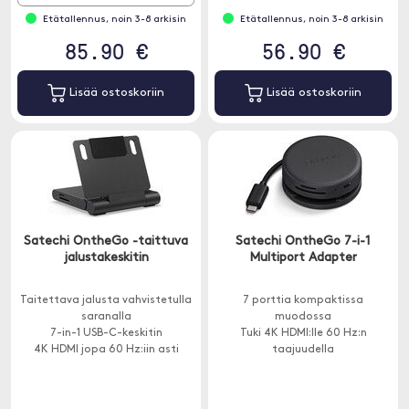
Etätallennus, noin 3-8 arkisin
Etätallennus, noin 3-8 arkisin
85.90 €
56.90 €
Lisää ostoskoriin
Lisää ostoskoriin
Satechi OntheGo -taittuva
Satechi OntheGo 7-i-1
jalustakeskitin
Multiport Adapter
Taitettava jalusta vahvistetulla
7 porttia kompaktissa
saranalla
muodossa
7-in-1 USB-C-keskitin
Tuki 4K HDMI:lle 60 Hz:n
4K HDMI jopa 60 Hz:iin asti
taajuudella
Ethernet ja kortinlukija