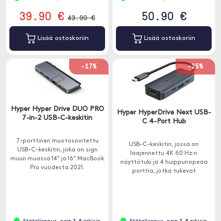
39.90 €
50.90 €
43.90 €
Lisää ostoskoriin
Lisää ostoskoriin
-17%
-25%
Hyper Hyper Drive DUO PRO
Hyper HyperDrive Next USB-
7-in-2 USB-C-keskitin
C 4-Port Hub
7-porttinen muotosovitettu
USB-C-keskitin, jossa on
USB-C-keskitin, joka on sign
laajennettu 4K 60 Hz:n
muun muassa 14" ja 16" MacBook
näyttötuki ja 4 huippunopeaa
Pro vuodesta 2021.
porttia, jotka tukevat
tiedonsiirtoa jopa 10 Gbps:iin ja
latausta 85 W:iin asti.