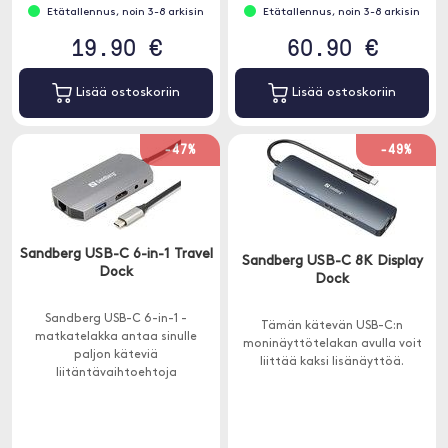
Etätallennus, noin 3-8 arkisin
Etätallennus, noin 3-8 arkisin
19.90 €
60.90 €
Lisää ostoskoriin
Lisää ostoskoriin
-47%
-49%
Sandberg USB-C 6-in-1 Travel
Sandberg USB-C 8K Display
Dock
Dock
Sandberg USB-C 6-in-1 -
Tämän kätevän USB-C:n
matkatelakka antaa sinulle
moninäyttötelakan avulla voit
paljon käteviä
liittää kaksi lisänäyttöä.
liitäntävaihtoehtoja
tietokoneellesi USB-C-portilla.