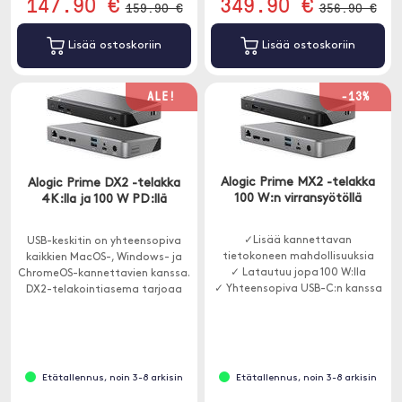
147.90 €
349.90 €
159.90 €
356.90 €
Lisää ostoskoriin
Lisää ostoskoriin
ALE!
-13%
Alogic Prime MX2 -telakka
Alogic Prime DX2 -telakka
100 W:n virransyötöllä
4K:lla ja 100 W PD:llä
✓Lisää kannettavan
USB-keskitin on yhteensopiva
tietokoneen mahdollisuuksia
kaikkien MacOS-, Windows- ja
✓ Latautuu jopa 100 W:lla
ChromeOS-kannettavien kanssa.
✓ Yhteensopiva USB-C:n kanssa
DX2-telakointiasema tarjoaa
(DP Alt Mode)
pääsyn kaikkiin kotitoimisto-,
koulutus- tai yritysympäristössä
tarvittaviin portteihin.
Etätallennus, noin 3-8 arkisin
Etätallennus, noin 3-8 arkisin