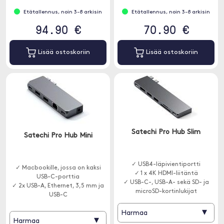
Etätallennus, noin 3-8 arkisin
Etätallennus, noin 3-8 arkisin
94.90 €
70.90 €
Lisää ostoskoriin
Lisää ostoskoriin
Satechi Pro Hub Slim
Satechi Pro Hub Mini
✓ USB4-läpivientiportti
✓ Macbookille, jossa on kaksi
✓ 1 x 4K HDMI-liitäntä
USB-C-porttia
✓ USB-C-, USB-A- sekä SD- ja
✓ 2x USB-A, Ethernet, 3,5 mm ja
microSD-kortinlukijat
USB-C
✓ Tyylikäs ja
▾
Harmaa
käyttäjäystävällinen keskus
▾
Harmaa