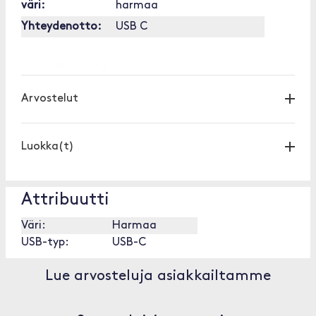
väri:
harmaa
Yhteydenotto:
USB C
[OUTOFSTOCK]
Arvostelut
Luokka(t)
Attribuutti
Väri:
Harmaa
USB-typ:
USB-C
Lue arvosteluja asiakkailtamme