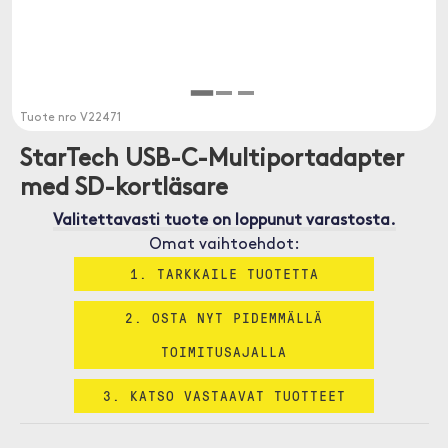
Tuote nro
V22471
StarTech USB-C-Multiportadapter
med SD-kortläsare
Valitettavasti tuote on loppunut varastosta.
Omat vaihtoehdot:
1. TARKKAILE TUOTETTA
2. OSTA NYT PIDEMMÄLLÄ
TOIMITUSAJALLA
3. KATSO VASTAAVAT TUOTTEET