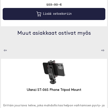
103.90 €
Lisää ostoskoriin
Muut asiakkaat ostivat myös
⇦
⇨
Ulanzi ST-06S Phone Tripod Mount
Erittäin joustava teline, joka mahdollistaa helpon vaihtamisen pysty- ja