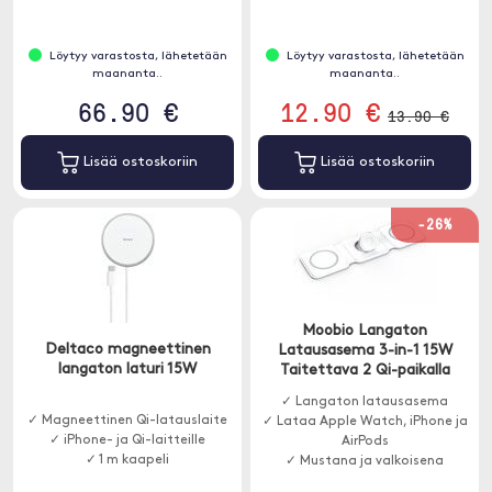
Löytyy varastosta, lähetetään
Löytyy varastosta, lähetetään
maananta..
maananta..
66.90 €
12.90 €
13.90 €
Lisää ostoskoriin
Lisää ostoskoriin
-26%
Moobio Langaton
Deltaco magneettinen
Latausasema 3-in-1 15W
langaton laturi 15W
Taitettava 2 Qi-paikalla
✓ Langaton latausasema
✓ Magneettinen Qi-latauslaite
✓ Lataa Apple Watch, iPhone ja
✓ iPhone- ja Qi-laitteille
AirPods
✓ 1 m kaapeli
✓ Mustana ja valkoisena