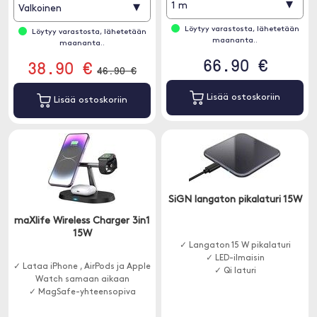
▾
▾
1 m
Valkoinen
Löytyy varastosta, lähetetään
Löytyy varastosta, lähetetään
maananta..
maananta..
66.90 €
38.90 €
46.90 €
Lisää ostoskoriin
Lisää ostoskoriin
SiGN langaton pikalaturi 15W
maXlife Wireless Charger 3in1
15W
✓ Langaton 15 W pikalaturi
✓ LED-ilmaisin
✓ Lataa iPhone , AirPods ja Apple
✓ Qi laturi
Watch samaan aikaan
✓ MagSafe-yhteensopiva