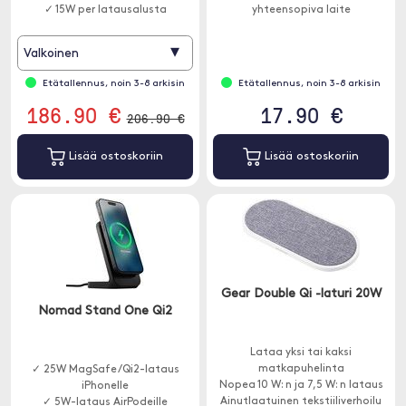
✓ 15W per latausalusta
yhteensopiva laite
langattomaan pöytälaturiin, niin
se alkaa latautua.
▾
Valkoinen
Etätallennus, noin 3-8 arkisin
Etätallennus, noin 3-8 arkisin
186.90 €
17.90 €
206.90 €
Lisää ostoskoriin
Lisää ostoskoriin
Gear Double Qi -laturi 20W
Nomad Stand One Qi2
Lataa yksi tai kaksi
matkapuhelinta
✓ 25W MagSafe/Qi2-lataus
Nopea 10 W: n ja 7,5 W: n lataus
iPhonelle
Ainutlaatuinen tekstiiliverhoilu
✓ 5W-lataus AirPodeille