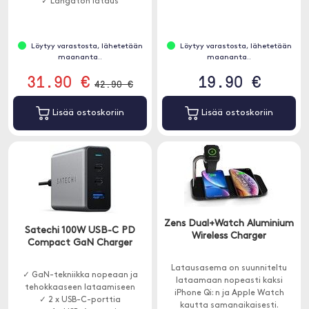
levylle.
✓ Langaton lataus
Löytyy varastosta, lähetetään
Löytyy varastosta, lähetetään
maananta..
maananta..
31.90 €
19.90 €
42.90 €
Lisää ostoskoriin
Lisää ostoskoriin
Zens Dual+Watch Aluminium
Satechi 100W USB-C PD
Wireless Charger
Compact GaN Charger
Latausasema on suunniteltu
✓ GaN-tekniikka nopeaan ja
lataamaan nopeasti kaksi
tehokkaaseen lataamiseen
iPhone Qi: n ja Apple Watch
✓ 2 x USB-C-porttia
kautta samanaikaisesti.