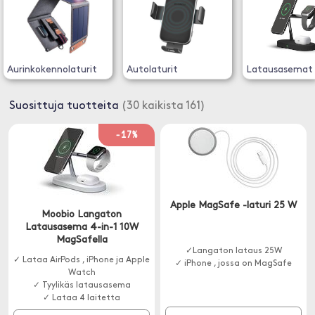
Aurinkokennolaturit
Autolaturit
Latausasemat
Suosittuja tuotteita
(30 kaikista 161)
-17%
Apple MagSafe -laturi 25 W
Moobio Langaton
Latausasema 4-in-1 10W
MagSafella
✓Langaton lataus 25W
✓ Lataa AirPods , iPhone ja Apple
✓ iPhone , jossa on MagSafe
Watch
✓ Tyylikäs latausasema
✓ Lataa 4 laitetta