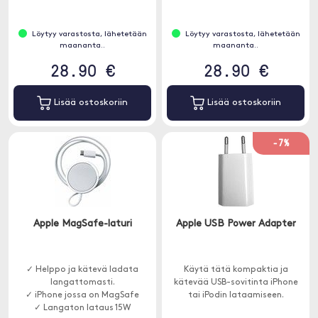
Löytyy varastosta, lähetetään
Löytyy varastosta, lähetetään
maananta..
maananta..
28.90 €
28.90 €
Lisää ostoskoriin
Lisää ostoskoriin
-7%
Apple MagSafe-laturi
Apple USB Power Adapter
✓ Helppo ja kätevä ladata
Käytä tätä kompaktia ja
langattomasti.
kätevää USB-sovitinta iPhone
✓ iPhone jossa on MagSafe
tai iPodin lataamiseen.
✓ Langaton lataus 15W