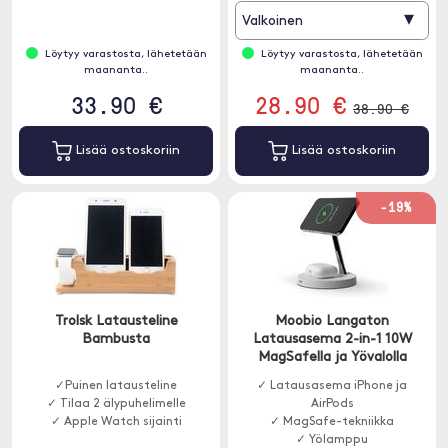
▾
Valkoinen
Löytyy varastosta, lähetetään
Löytyy varastosta, lähetetään
maananta..
maananta..
33.90 €
28.90 €
38.90 €
Lisää ostoskoriin
Lisää ostoskoriin
-19%
Trolsk Latausteline
Moobio Langaton
Bambusta
Latausasema 2-in-1 10W
MagSafella ja Yövalolla
✓Puinen latausteline
✓ Latausasema iPhone ja
✓ Tilaa 2 älypuhelimelle
AirPods
✓ Apple Watch sijainti
✓ MagSafe-tekniikka
✓ Yölamppu