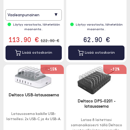
riittävästi virtaa älypuhelimesi
lisämaksua vastaan.
▾
Vaaleanpunainen
Löytyy varastosta, lähetetään
Löytyy varastosta, lähetetään
maananta..
maananta..
113.90 €
62.90 €
122.90 €
Lisää ostoskoriin
Lisää ostoskoriin
-15%
-12%
Deltaco USB-latausasema
Deltaco DPS-0201 -
latausasema
Latausasema kaikille USB-
laitteillesi. 2x USB-C ja 4x USB-A.
Lataa 8 laitettasi
samanaikaisesti tällä Deltaco