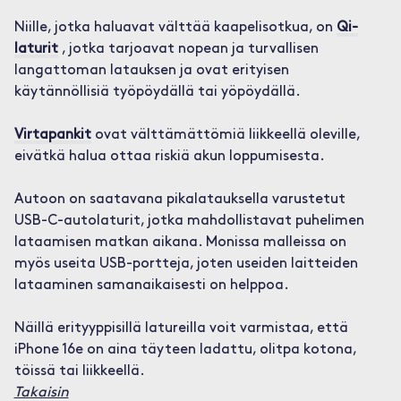
Niille, jotka haluavat välttää kaapelisotkua, on
Qi-
laturit
, jotka tarjoavat nopean ja turvallisen
langattoman latauksen ja ovat erityisen
käytännöllisiä työpöydällä tai yöpöydällä.
Virtapankit
ovat välttämättömiä liikkeellä oleville,
eivätkä halua ottaa riskiä akun loppumisesta.
Autoon on saatavana pikalatauksella varustetut
USB-C-autolaturit, jotka mahdollistavat puhelimen
lataamisen matkan aikana. Monissa malleissa on
myös useita USB-portteja, joten useiden laitteiden
lataaminen samanaikaisesti on helppoa.
Näillä erityyppisillä latureilla voit varmistaa, että
iPhone 16e on aina täyteen ladattu, olitpa kotona,
töissä tai liikkeellä.
Takaisin