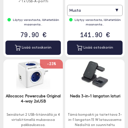
✓ 1 x USB-A-portti
▾
Musta
Löytyy varastosta, lähetetään
Löytyy varastosta, lähetetään
maananta..
maananta..
79.90 €
141.90 €
Lisää ostoskoriin
Lisää ostoskoriin
-23%
Allocacoc Powercube Original
Nedis 3-in-1 langaton laturi
4-way 2xUSB
Seinälaturi 2 USB-liitännällä ja 4
Tämä kompakti ja taitettava 3-
virtaliittimellä mukavassa
in-1 langaton 15 W latausasema
pakkauksessa.
Nedisiltä on suunniteltu