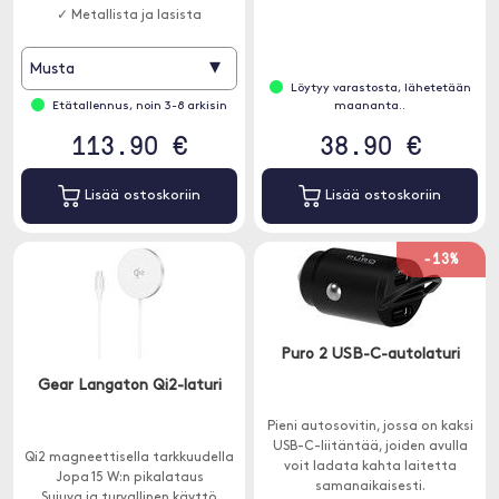
✓ Metallista ja lasista
valmistettu muotoilu
▾
Musta
Löytyy varastosta, lähetetään
Etätallennus, noin 3-8 arkisin
maananta..
113.90 €
38.90 €
Lisää ostoskoriin
Lisää ostoskoriin
-13%
Puro 2 USB-C-autolaturi
Gear Langaton Qi2-laturi
Pieni autosovitin, jossa on kaksi
USB-C-liitäntää, joiden avulla
Qi2 magneettisella tarkkuudella
voit ladata kahta laitetta
Jopa 15 W:n pikalataus
samanaikaisesti.
Sujuva ja turvallinen käyttö