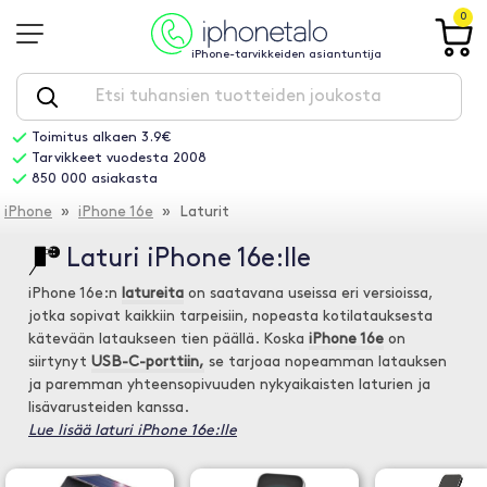
0
iPhone-tarvikkeiden asiantuntija
Toimitus alkaen 3.9€
Tarvikkeet vuodesta 2008
850 000 asiakasta
iPhone
»
iPhone 16e
» Laturit
Laturi iPhone 16e:lle
iPhone 16e:n
latureita
on saatavana useissa eri versioissa,
jotka sopivat kaikkiin tarpeisiin, nopeasta kotilatauksesta
kätevään lataukseen tien päällä. Koska
iPhone 16e
on
siirtynyt
USB-C-porttiin,
se tarjoaa nopeamman latauksen
ja paremman yhteensopivuuden nykyaikaisten laturien ja
lisävarusteiden kanssa.
Lue lisää laturi iPhone 16e:lle