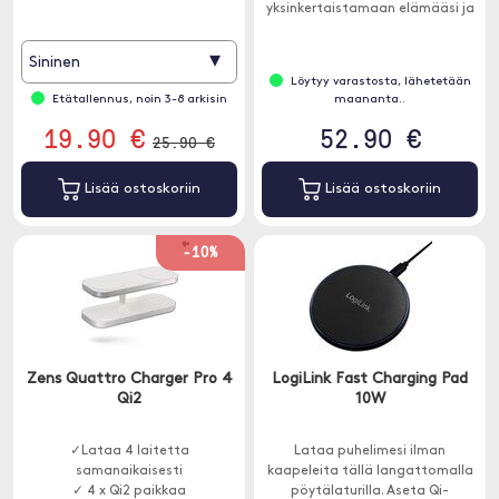
yksinkertaistamaan elämääsi ja
tukemaan useita laitteita
saumattomasti.
▾
Sininen
Löytyy varastosta, lähetetään
Etätallennus, noin 3-8 arkisin
maananta..
19.90 €
52.90 €
25.90 €
Lisää ostoskoriin
Lisää ostoskoriin
-10%
Zens Quattro Charger Pro 4
LogiLink Fast Charging Pad
Qi2
10W
✓Lataa 4 laitetta
Lataa puhelimesi ilman
samanaikaisesti
kaapeleita tällä langattomalla
✓ 4 x Qi2 paikkaa
pöytälaturilla. Aseta Qi-