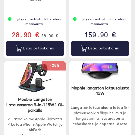
Löytyy varastosta, lähetetään
Löytyy varastosta, lähetetään
maananta..
maananta..
28.90 €
159.90 €
38.90 €
Lisää ostoskoriin
Lisää ostoskoriin
-26%
Mophie langaton latausalusta
15W
Moobio Langaton
Latausasema 3-in-1 15W 1 Qi-
Langaton latausalusta lataa Qi-
paikalla
yhteensopivia älypuhelimia ja
langattomia lisävarusteita
✓ Lataa kolme Apple -laitetta
tehokkaasti ja nopeasti. Aseta
✓ Lataa iPhone Apple Watch ja
vain Qi-yhteensopiva laite
AirPods