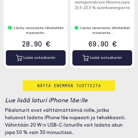
auringonvalossa. Muunna jopa
21,5-23,5 % aurinkoenergiasta
ilmaiseksi energiaksi tehokkaalla
SunPower-aurinkopaneelilla.
Löytyy varastosta, lähetetään
Löytyy varastosta, lähetetään
maananta..
maananta..
28.90 €
69.90 €
Lisää ostoskoriin
Lisää ostoskoriin
NÄYTÄ ENEMMÄN TUOTTEITA
Lue lisää laturi iPhone 16e:lle
Pikalaturit ovat välttämättömiä niille, jotka
haluavat ladata iPhone 16e nopeasti ja tehokkaasti.
Vähintään 20 W:n USB-C-laturilla voit ladata akun
jopa 50 % vain 30 minuutissa.