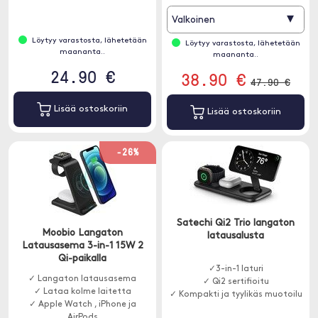
▾
Valkoinen
Löytyy varastosta, lähetetään
Löytyy varastosta, lähetetään
maananta..
maananta..
24.90 €
38.90 €
47.90 €
Lisää ostoskoriin
Lisää ostoskoriin
-26%
Satechi Qi2 Trio langaton
Moobio Langaton
latausalusta
Latausasema 3-in-1 15W 2
Qi-paikalla
✓3-in-1 laturi
✓ Langaton latausasema
✓ Qi2 sertifioitu
✓ Lataa kolme laitetta
✓ Kompakti ja tyylikäs muotoilu
✓ Apple Watch , iPhone ja
AirPods