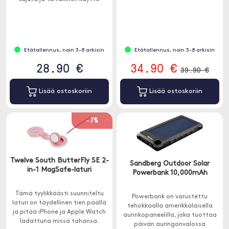
Etätallennus, noin 3-8 arkisin
Etätallennus, noin 3-8 arkisin
28.90 €
34.90 €
39.90 €
Lisää ostoskoriin
Lisää ostoskoriin
-7%
Twelve South ButterFly SE 2-
Sandberg Outdoor Solar
in-1 MagSafe-laturi
Powerbank 10,000mAh
Tämä tyylikkäästi suunniteltu
Powerbank on varustettu
laturi on täydellinen tien päällä
tehokkaalla amerikkalaisella
ja pitää iPhone ja Apple Watch
aurinkopaneelilla, joka tuottaa
ladattuna missä tahansa.
päivän auringonvalossa