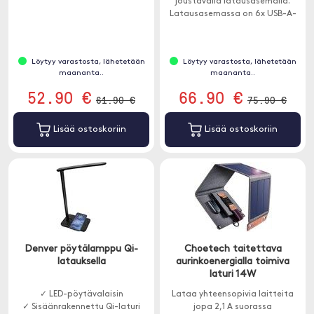
joustavalla latausasemalla.
Latausasemassa on 6x USB-A-
ja 2x USB-C -porttia sekä tuki
nopeaan lataamiseen.
Löytyy varastosta, lähetetään
Löytyy varastosta, lähetetään
maananta..
maananta..
52.90 €
66.90 €
61.90 €
75.90 €
Lisää ostoskoriin
Lisää ostoskoriin
Denver pöytälamppu Qi-
Choetech taitettava
latauksella
aurinkoenergialla toimiva
laturi 14W
✓ LED-pöytävalaisin
Lataa yhteensopivia laitteita
✓ Sisäänrakennettu Qi-laturi
jopa 2,1 A suorassa