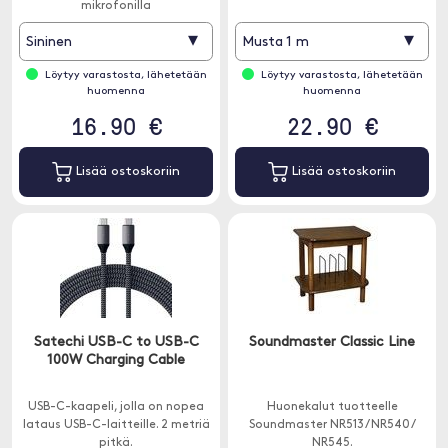
mikrofonilla
▾
▾
Sininen
Musta 1 m
Löytyy varastosta, lähetetään
Löytyy varastosta, lähetetään
huomenna
huomenna
16.90 €
22.90 €
Lisää ostoskoriin
Lisää ostoskoriin
Satechi USB-C to USB-C
Soundmaster Classic Line
100W Charging Cable
USB-C-kaapeli, jolla on nopea
Huonekalut tuotteelle
lataus USB-C-laitteille. 2 metriä
Soundmaster NR513 / NR540 /
pitkä.
NR545.