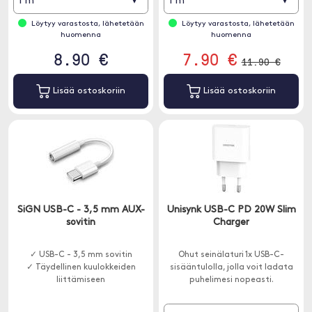
▾
▾
1 m
1 m
Löytyy varastosta, lähetetään
Löytyy varastosta, lähetetään
huomenna
huomenna
8.90 €
7.90 €
11.90 €
Lisää ostoskoriin
Lisää ostoskoriin
SiGN USB-C - 3,5 mm AUX-
Unisynk USB-C PD 20W Slim
sovitin
Charger
✓ USB-C - 3,5 mm sovitin
Ohut seinälaturi 1x USB-C-
✓ Täydellinen kuulokkeiden
sisääntulolla, jolla voit ladata
liittämiseen
puhelimesi nopeasti.