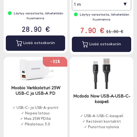
▾
1 m
Löytyy varastosta, lähetetään
Löytyy varastosta, lähetetään
huomenna
huomenna
28.90 €
7.90 €
11.90 €
Lisää ostoskoriin
Lisää ostoskoriin
-31%
Moobio Verkkolaturi 25W
USB-C ja USB-A PD
Mcdodo Now USB-A-USB-C-
kaapeli
✓ USB-C- ja USB-A-portit
✓ Nopea lataus
✓ USB-A-USB-C-kaapeli
✓ Max 25W PD:llä
✓ Kestävät kontaktit
✓ Pikalataus 3.0
✓ Punottua nylonia