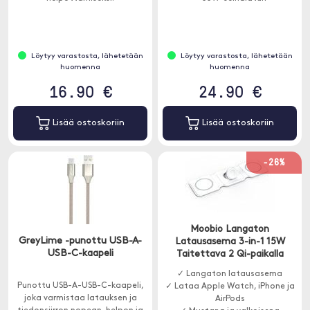
Löytyy varastosta, lähetetään
Löytyy varastosta, lähetetään
huomenna
huomenna
16.90 €
24.90 €
Lisää ostoskoriin
Lisää ostoskoriin
-26%
Moobio Langaton
GreyLime -punottu USB-A-
Latausasema 3-in-1 15W
USB-C-kaapeli
Taitettava 2 Qi-paikalla
✓ Langaton latausasema
Punottu USB-A-USB-C-kaapeli,
✓ Lataa Apple Watch, iPhone ja
joka varmistaa latauksen ja
AirPods