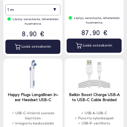
▾
1 m
Löytyy varastosta, lähetetään
Löytyy varastosta, lähetetään
huomenna
huomenna
87.90 €
8.90 €
Lisää ostoskoriin
Lisää ostoskoriin
Happy Plugs Langallinen In-
Belkin Boost Charge USB-A
ear Headset USB-C
to USB-C Cable Braided
✓ USB-C-liitäntä suoraan
✓ USB-A-USB-C
käyttöön
✓ Punottu nylonkaapeli
✓ Integroitu kaukosäädin
✓ USB-IF-sertifioitu