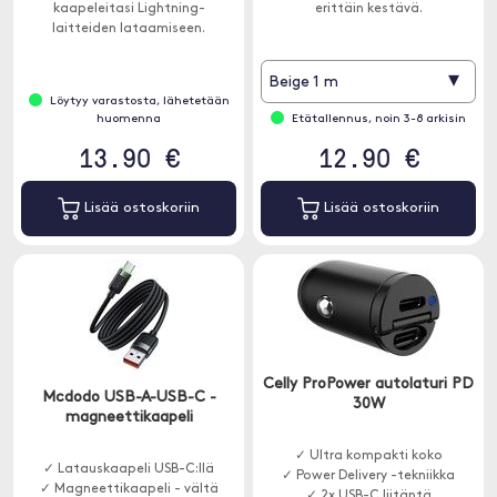
kaapeleitasi Lightning-
erittäin kestävä.
laitteiden lataamiseen.
▾
Beige 1 m
Löytyy varastosta, lähetetään
huomenna
Etätallennus, noin 3-8 arkisin
13.90 €
12.90 €
Lisää ostoskoriin
Lisää ostoskoriin
Celly ProPower autolaturi PD
Mcdodo USB-A-USB-C -
30W
magneettikaapeli
✓ Ultra kompakti koko
✓ Latauskaapeli USB-C:llä
✓ Power Delivery -tekniikka
✓ Magneettikaapeli - vältä
✓ 2x USB-C liitäntä