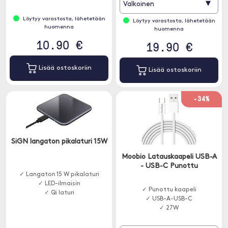
▾
Valkoinen
Löytyy varastosta, lähetetään
Löytyy varastosta, lähetetään
huomenna
huomenna
10.90 €
19.90 €
Lisää ostoskoriin
Lisää ostoskoriin
-34%
SiGN langaton pikalaturi 15W
Moobio Latauskaapeli USB-A
- USB-C Punottu
✓ Langaton 15 W pikalaturi
✓ LED-ilmaisin
✓ Punottu kaapeli
✓ Qi laturi
✓ USB-A-USB-C
✓ 27W