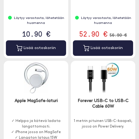
Löytyy varastosta, lähetetään
Löytyy varastosta, lähetetään
huomenna
huomenna
10.90 €
52.90 €
56.90 €
Lisää ostoskoriin
Lisää ostoskoriin
Apple MagSafe-laturi
Forever USB-C to USB-C
Cable 60W
✓ Helppo ja kätevä ladata
1 metrin pituinen USB-C-kaapeli,
langattomasti.
jossa on Power Delivery.
✓ iPhone jossa on MagSafe
✓ Langaton lataus 15W