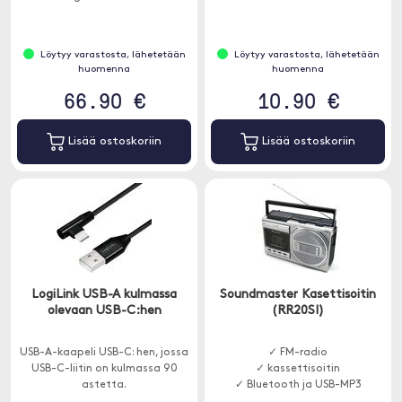
Löytyy varastosta, lähetetään
Löytyy varastosta, lähetetään
huomenna
huomenna
66.90 €
10.90 €
Lisää ostoskoriin
Lisää ostoskoriin
LogiLink USB-A kulmassa
Soundmaster Kasettisoitin
olevaan USB-C:hen
(RR20SI)
USB-A-kaapeli USB-C: hen, jossa
✓ FM-radio
USB-C-liitin on kulmassa 90
✓ kassettisoitin
astetta.
✓ Bluetooth ja USB-MP3