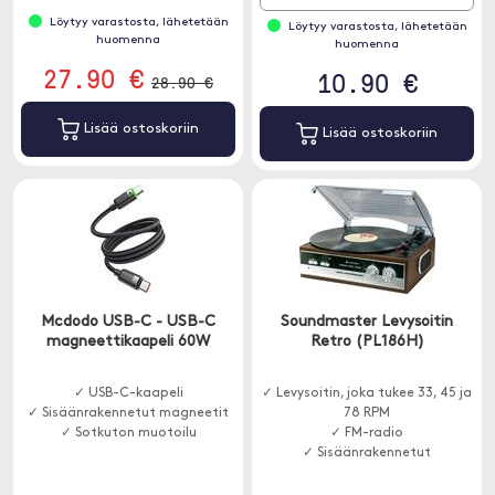
Löytyy varastosta, lähetetään
Löytyy varastosta, lähetetään
huomenna
huomenna
27.90 €
10.90 €
28.90 €
Lisää ostoskoriin
Lisää ostoskoriin
Mcdodo USB-C - USB-C
Soundmaster Levysoitin
magneettikaapeli 60W
Retro (PL186H)
✓ USB-C-kaapeli
✓ Levysoitin, joka tukee 33, 45 ja
✓ Sisäänrakennetut magneetit
78 RPM
✓ Sotkuton muotoilu
✓ FM-radio
✓ Sisäänrakennetut
stereokaiuttimet