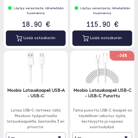
Löytyy varastosta, lähetetään
Löytyy varastosta, lähetetään
huomenna
huomenna
18.90 €
115.90 €
Lisää ostoskoriin
Lisää ostoskoriin
-34%
Moobio Latauskaapeli USB-A
Moobio Latauskaapeli USB-C
- USB-C
- USB-C Punottu
Lataa USB-C-laitteesi tällä
Tämä punottu USB-C-kaapeli on
Moobion tyylipuhtaalla
täydellinen sekoitus tyyliä,
latauskaapelilla. Saatavilla 3 eri
kestävyyttä ja nopeaa
pituutta.
suorituskykyä.