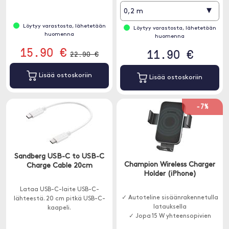
▾
0,2 m
Löytyy varastosta, lähetetään
Löytyy varastosta, lähetetään
huomenna
huomenna
15.90 €
11.90 €
22.90 €
Lisää ostoskoriin
Lisää ostoskoriin
-7%
Sandberg USB-C to USB-C
Champion Wireless Charger
Charge Cable 20cm
Holder (iPhone)
Lataa USB-C-laite USB-C-
✓ Autoteline sisäänrakennetulla
lähteestä. 20 cm pitkä USB-C-
latauksella
kaapeli.
✓ Jopa 15 W yhteensopivien