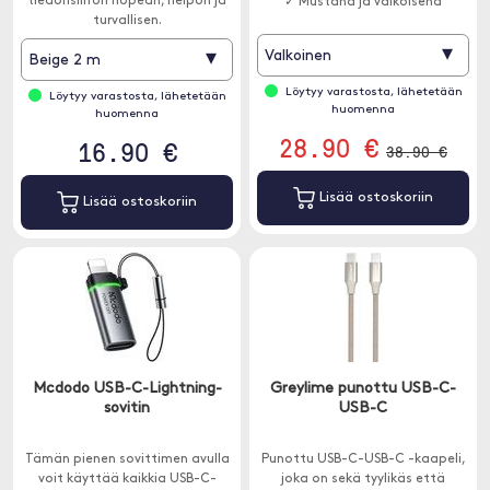
tiedonsiirron nopean, helpon ja
✓ Mustana ja valkoisena
turvallisen.
▾
▾
Valkoinen
Beige 2 m
Löytyy varastosta, lähetetään
Löytyy varastosta, lähetetään
huomenna
huomenna
28.90 €
16.90 €
38.90 €
Lisää ostoskoriin
Lisää ostoskoriin
Mcdodo USB-C-Lightning-
Greylime punottu USB-C-
sovitin
USB-C
Tämän pienen sovittimen avulla
Punottu USB-C-USB-C -kaapeli,
voit käyttää kaikkia USB-C-
joka on sekä tyylikäs että