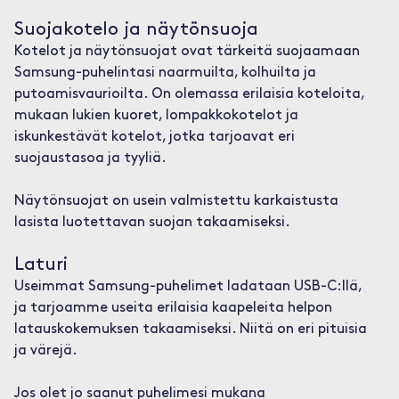
Suojakotelo ja näytönsuoja
Kotelot ja näytönsuojat ovat tärkeitä suojaamaan
Samsung-puhelintasi naarmuilta, kolhuilta ja
putoamisvaurioilta. On olemassa erilaisia koteloita,
mukaan lukien kuoret, lompakkokotelot ja
iskunkestävät kotelot, jotka tarjoavat eri
suojaustasoa ja tyyliä.
Näytönsuojat on usein valmistettu karkaistusta
lasista luotettavan suojan takaamiseksi.
Laturi
Useimmat Samsung-puhelimet ladataan USB-C:llä,
ja tarjoamme useita erilaisia kaapeleita helpon
latauskokemuksen takaamiseksi. Niitä on eri pituisia
ja värejä.
Jos olet jo saanut puhelimesi mukana