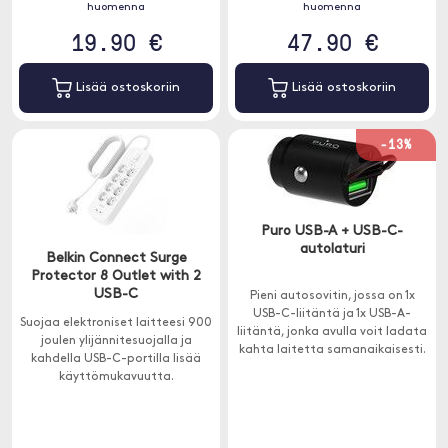
huomenna
huomenna
19.90 €
47.90 €
Lisää ostoskoriin
Lisää ostoskoriin
-13%
Puro USB-A + USB-C-
autolaturi
Belkin Connect Surge
Protector 8 Outlet with 2
USB-C
Pieni autosovitin, jossa on 1x
USB-C-liitäntä ja 1x USB-A-
Suojaa elektroniset laitteesi 900
liitäntä, jonka avulla voit ladata
joulen ylijännitesuojalla ja
kahta laitetta samanaikaisesti.
kahdella USB-C-portilla lisää
käyttömukavuutta.