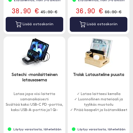
Etätallennus, noin 3-8 arkisin
Etätallennus, noin 3-8 arkisin
38.90 €
36.90 €
45.90 €
66.90 €
Lisää ostoskoriin
Lisää ostoskoriin
Satechi -monilaitteinen
Trolsk Latausteline puusta
latausasema
Lataa jopa viisi laitetta
✓ Lataa laitteesi kerralla
samanaikaisesti
✓ Luonnollinen materiaali ja
Sisältää kaksi USB-C PD -porttia,
tyylikäs muotoilu
kaksi USB-A-porttia ja 1 Qi-
✓ Pitää kaapelit ja lisätarvikkeet
laturin
järjestyksessä
Löytyy varastosta, lähetetään
Löytyy varastosta, lähetetään