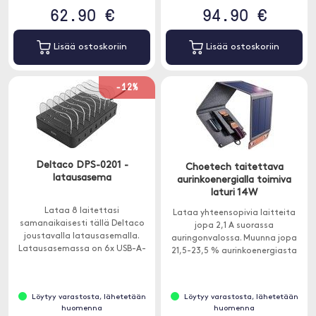
62.90 €
94.90 €
Lisää ostoskoriin
Lisää ostoskoriin
-12%
Deltaco DPS-0201 -
Choetech taitettava
latausasema
aurinkoenergialla toimiva
laturi 14W
Lataa 8 laitettasi
Lataa yhteensopivia laitteita
samanaikaisesti tällä Deltaco
jopa 2,1 A suorassa
joustavalla latausasemalla.
auringonvalossa. Muunna jopa
Latausasemassa on 6x USB-A-
21,5-23,5 % aurinkoenergiasta
ja 2x USB-C -porttia sekä tuki
ilmaiseksi energiaksi tehokkaalla
nopeaan lataamiseen.
SunPower-aurinkopaneelilla.
Löytyy varastosta, lähetetään
Löytyy varastosta, lähetetään
huomenna
huomenna