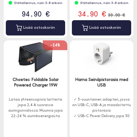
Etätallennus, noin 3-8 arkisin
Etätallennus, noin 3-8 arkisin
94.90 €
34.90 €
39.90 €
Lisää ostoskoriin
Lisää ostoskoriin
-14%
Choetec Foldable Solar
Hama Seinäpistorasia med
Powered Charger 19W
USB
Lataa yhteensopivia laitteita
✓ 3-suuntainen adapteri, jossa
jopa 2,4 A suorassa
on USB-C, USB-A ja maadoitettu
auringonvalossa. Muunna jopa
pistorasia
22-24 % aurinkoenergiasta
✓ USB-C Power Delivery jopa 30
ilmaiseksi energiaksi tehokkaalla
W latauksella
SunPower-aurinkopaneelilla.