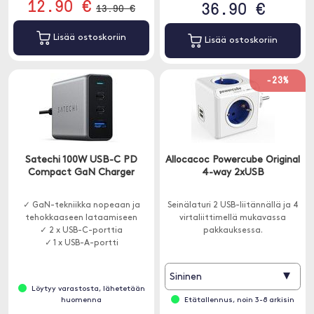
12.90 €
36.90 €
13.90 €
Lisää ostoskoriin
Lisää ostoskoriin
-23%
Satechi 100W USB-C PD
Allocacoc Powercube Original
Compact GaN Charger
4-way 2xUSB
✓ GaN-tekniikka nopeaan ja
Seinälaturi 2 USB-liitännällä ja 4
tehokkaaseen lataamiseen
virtaliittimellä mukavassa
✓ 2 x USB-C-porttia
pakkauksessa.
✓ 1 x USB-A-portti
▾
Sininen
Löytyy varastosta, lähetetään
huomenna
Etätallennus, noin 3-8 arkisin