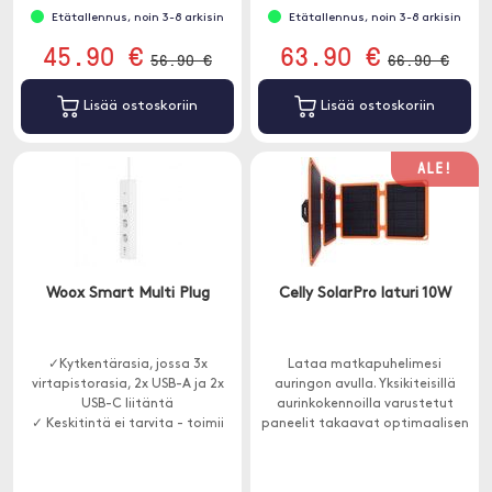
Etätallennus, noin 3-8 arkisin
Etätallennus, noin 3-8 arkisin
45.90 €
63.90 €
56.90 €
66.90 €
Lisää ostoskoriin
Lisää ostoskoriin
ALE!
Woox Smart Multi Plug
Celly SolarPro laturi 10W
✓Kytkentärasia, jossa 3x
Lataa matkapuhelimesi
virtapistorasia, 2x USB-A ja 2x
auringon avulla. Yksikiteisillä
USB-C liitäntä
aurinkokennoilla varustetut
✓ Keskitintä ei tarvita - toimii
paneelit takaavat optimaalisen
minkä tahansa 2,4 GHz Wi-Fi-
lataustehon pitäen samalla
verkon kanssa
koon pienenä.
✓ Ajoitus, etäkäyttö ja