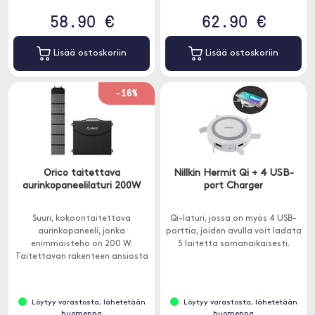
58.90 €
62.90 €
Lisää ostoskoriin
Lisää ostoskoriin
-16%
Orico taitettava
Nillkin Hermit Qi + 4 USB-
aurinkopaneelilaturi 200W
port Charger
Suuri, kokoontaitettava
Qi-laturi, jossa on myös 4 USB-
aurinkopaneeli, jonka
porttia, joiden avulla voit ladata
enimmäisteho on 200 W.
5 laitetta samanaikaisesti.
Taitettavan rakenteen ansiosta
se on helppo kuljettaa ja koota.
Löytyy varastosta, lähetetään
Löytyy varastosta, lähetetään
huomenna
huomenna