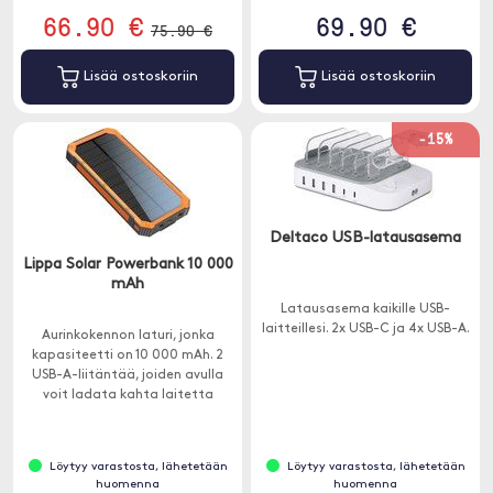
66.90 €
69.90 €
75.90 €
Lisää ostoskoriin
Lisää ostoskoriin
-15%
Deltaco USB-latausasema
Lippa Solar Powerbank 10 000
mAh
Latausasema kaikille USB-
laitteillesi. 2x USB-C ja 4x USB-A.
Aurinkokennon laturi, jonka
kapasiteetti on 10 000 mAh. 2
USB-A-liitäntää, joiden avulla
voit ladata kahta laitetta
samanaikaisesti.
Löytyy varastosta, lähetetään
Löytyy varastosta, lähetetään
huomenna
huomenna