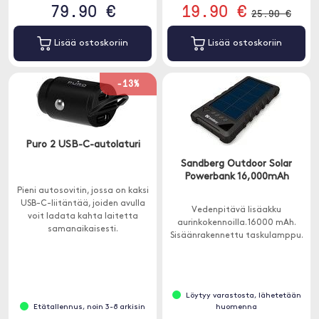
79.90 €
19.90 €
25.90 €
Lisää ostoskoriin
Lisää ostoskoriin
-13%
Puro 2 USB-C-autolaturi
Sandberg Outdoor Solar
Powerbank 16,000mAh
Pieni autosovitin, jossa on kaksi
USB-C-liitäntää, joiden avulla
Vedenpitävä lisäakku
voit ladata kahta laitetta
aurinkokennoilla. 16000 mAh.
samanaikaisesti.
Sisäänrakennettu taskulamppu.
Löytyy varastosta, lähetetään
Etätallennus, noin 3-8 arkisin
huomenna