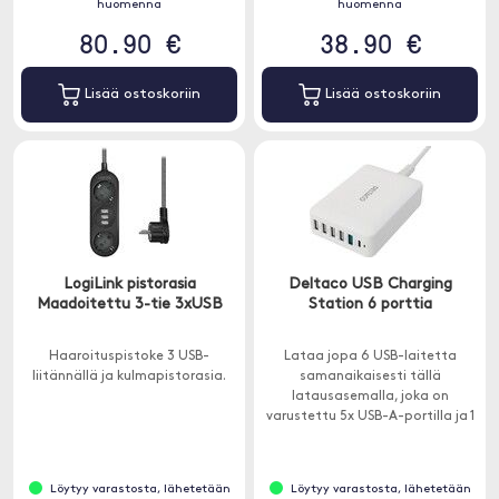
huomenna
huomenna
80.90 €
38.90 €
Lisää ostoskoriin
Lisää ostoskoriin
LogiLink pistorasia
Deltaco USB Charging
Maadoitettu 3-tie 3xUSB
Station 6 porttia
Haaroituspistoke 3 USB-
Lataa jopa 6 USB-laitetta
liitännällä ja kulmapistorasia.
samanaikaisesti tällä
latausasemalla, joka on
varustettu 5x USB-A-portilla ja 1
USB-C Power Delivery -portilla,
jopa 30 W.
Löytyy varastosta, lähetetään
Löytyy varastosta, lähetetään