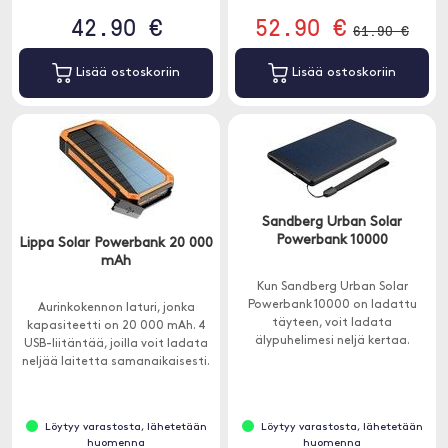
42.90 €
52.90 €
61.90 €
Lisää ostoskoriin
Lisää ostoskoriin
Sandberg Urban Solar
Powerbank 10000
Lippa Solar Powerbank 20 000
mAh
Kun Sandberg Urban Solar
Powerbank 10000 on ladattu
Aurinkokennon laturi, jonka
täyteen, voit ladata
kapasiteetti on 20 000 mAh. 4
älypuhelimesi neljä kertaa.
USB-liitäntää, joilla voit ladata
neljää laitetta samanaikaisesti.
Löytyy varastosta, lähetetään
Löytyy varastosta, lähetetään
huomenna
huomenna