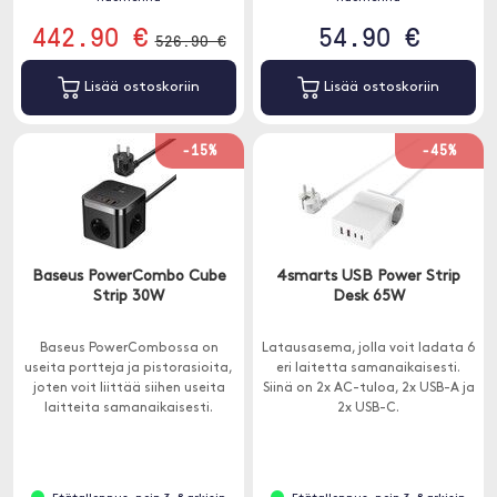
442.90 €
54.90 €
526.90 €
Lisää ostoskoriin
Lisää ostoskoriin
-15%
-45%
Baseus PowerCombo Cube
4smarts USB Power Strip
Strip 30W
Desk 65W
Baseus PowerCombossa on
Latausasema, jolla voit ladata 6
useita portteja ja pistorasioita,
eri laitetta samanaikaisesti.
joten voit liittää siihen useita
Siinä on 2x AC-tuloa, 2x USB-A ja
laitteita samanaikaisesti.
2x USB-C.