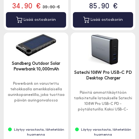
34.90 €
85.90 €
39.90 €
Lisää ostoskoriin
Lisää ostoskoriin
Sandberg Outdoor Solar
Powerbank 10,000mAh
Satechi 108W Pro USB-C PD
Desktop Charger
Powerbank on varustettu
tehokkaalla amerikkalaisella
Päivitä ammattikäyttöön
aurinkopaneelilla, joka tuottaa
tarkoitetulle lataukselle Satechi
päivän auringonvalossa
108W Pro USB-C PD -
riittävästi virtaa älypuhelimesi
pöytälaturilla. Kaksi USB-C-
lisämaksua vastaan.
virtalähdeporttia, 90 W ja 18 W,
jopa vaativimpien USB-C-
laitteiden lataamiseen täydellä
Löytyy varastosta, lähetetään
Löytyy varastosta, lähetetään
nopeudella - ilman virranjakoa.
huomenna
huomenna