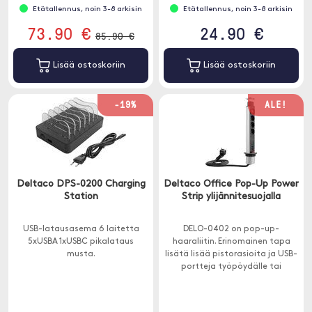
Etätallennus, noin 3-8 arkisin
Etätallennus, noin 3-8 arkisin
73.90 €
24.90 €
85.90 €
Lisää ostoskoriin
Lisää ostoskoriin
-19%
ALE!
Deltaco DPS-0200 Charging
Deltaco Office Pop-Up Power
Station
Strip ylijännitesuojalla
USB-latausasema 6 laitetta
DELO-0402 on pop-up-
5xUSBA 1xUSBC pikalataus
haaraliitin. Erinomainen tapa
musta.
lisätä lisää pistorasioita ja USB-
portteja työpöydälle tai
neuvottelupöydälle estetiikasta
tinkimättä.