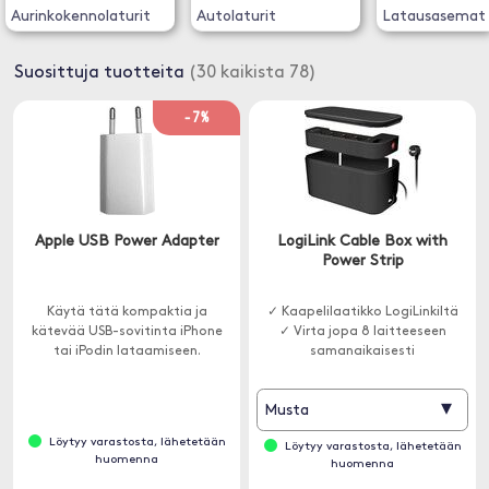
Aurinkokennolaturit
Autolaturit
Latausasemat
Suosittuja tuotteita
(30 kaikista 78)
-7%
Apple USB Power Adapter
LogiLink Cable Box with
Power Strip
Käytä tätä kompaktia ja
✓ Kaapelilaatikko LogiLinkiltä
kätevää USB-sovitinta iPhone
✓ Virta jopa 8 laitteeseen
tai iPodin lataamiseen.
samanaikaisesti
▾
Musta
Löytyy varastosta, lähetetään
Löytyy varastosta, lähetetään
huomenna
huomenna