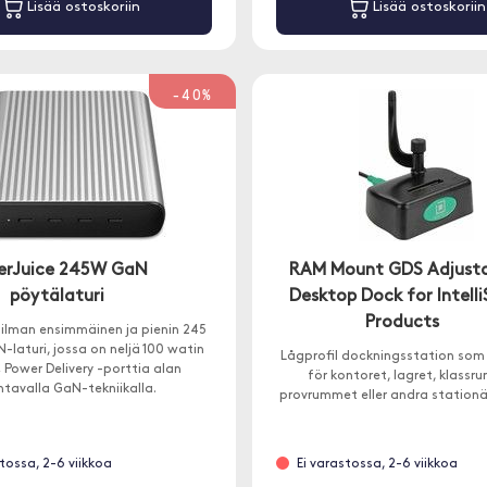
Lisää ostoskoriin
Lisää ostoskoriin
-40%
erJuice 245W GaN
RAM Mount GDS Adjusta
pöytälaturi
Desktop Dock for Intelli
Products
ilman ensimmäinen ja pienin 245
-laturi, jossa on neljä 100 watin
Lågprofil dockningsstation som 
Power Delivery -porttia alan
för kontoret, lagret, klassr
htavalla GaN-tekniikalla.
provrummet eller andra stationä
stossa, 2-6 viikkoa
Ei varastossa, 2-6 viikkoa