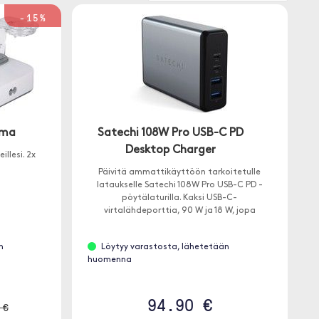
-15%
ema
Satechi 108W Pro USB-C PD
Desktop Charger
llesi. 2x
Päivitä ammattikäyttöön tarkoitetulle
lataukselle Satechi 108W Pro USB-C PD -
pöytälaturilla. Kaksi USB-C-
virtalähdeporttia, 90 W ja 18 W, jopa
vaativimpien USB-C-laitteiden lataamiseen
täydellä nopeudella - ilman virranjakoa.
n
Löytyy varastosta, lähetetään
huomenna
94.90 €
 €