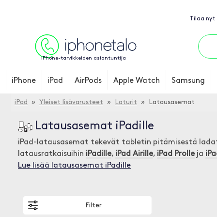
Tilaa nyt
iPhone-tarvikkeiden asiantuntija
iPhone
iPad
AirPods
Apple Watch
Samsung
iPad
»
Yleiset lisävarusteet
»
Laturit
» Latausasemat
Latausasemat iPadille
iPad-latausasemat tekevät tabletin pitämisestä ladatt
latausratkaisuihin
iPadille
,
iPad Airille
,
iPad Prolle
ja
iPa
Lue lisää latausasemat iPadille
Filter