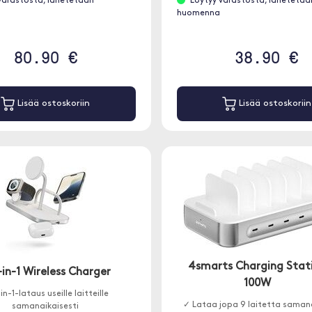
varastosta, lähetetään
Löytyy varastosta, lähetetää
huomenna
80.90 €
38.90 €
Lisää ostoskoriin
Lisää ostoskoriin
4smarts Charging Stat
in-1 Wireless Charger
100W
in-1-lataus useille laitteille
✓ Lataa jopa 9 laitetta samana
samanaikaisesti