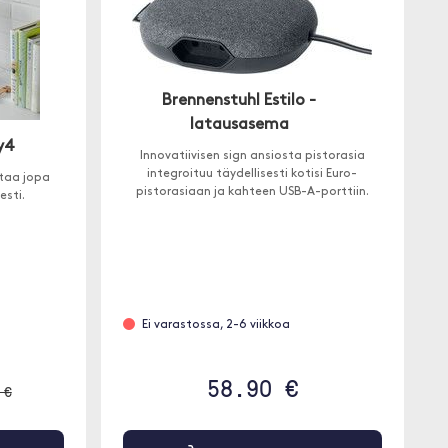
Brennenstuhl Estilo -
latausasema
y4
Innovatiivisen sign ansiosta pistorasia
integroituu täydellisesti kotisi Euro-
taa jopa
pistorasiaan ja kahteen USB-A-porttiin.
esti.
Ei varastossa, 2-6 viikkoa
58.90 €
 €