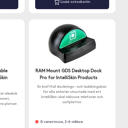
Lisää ostoskoriin
ble
RAM Mount GDS Desktop Dock
Skin
Pro for IntelliSkin Products
En kraftfull docknings- och laddningsbas
för alla enheter utrustade med ett
är idealisk
IntelliSkin-skal inklusive telefoner och
ummet,
surfplattor.
ra platser.
Ei varastossa, 2-6 viikkoa