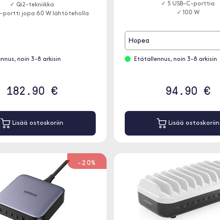
✓ 5 USB-C-porttia
✓ Qi2-tekniikka
✓ 100 W
portti jopa 60 W lähtöteholla
Hopea
ennus, noin 3-8 arkisin
Etätallennus, noin 3-8 arkisin
182.90 €
94.90 €
Lisää ostoskoriin
Lisää ostoskoriin
-20%