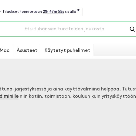
*
 - Tilaukset toimitetaan
21h 47m 54s
sisällä
Mac
Asusteet
Käytetyt puhelimet
una, järjestyksessä ja aina käyttövalmiina helppoa. Tutust
d minille
niin kotiin, toimistoon, kouluun kuin yrityskäyttöön