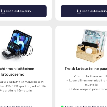
Lisää ostoskoriin
Lisää ostoskoriin
chi -monilaitteinen
Trolsk Latausteline puu
latausasema
✓ Lataa laitteesi kerral
✓ Luonnollinen materiaali ja 
a viisi laitetta samanaikaisesti
muotoilu
aksi USB-C PD -porttia, kaksi USB-
✓ Pitää kaapelit ja lisätarv
A-porttia ja 1 Qi-laturin
järjestyksessä