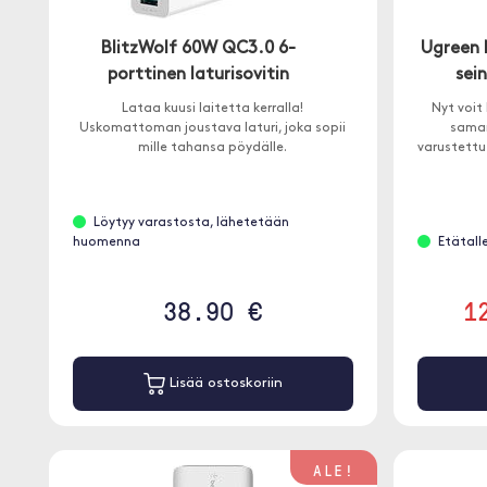
BlitzWolf 60W QC3.0 6-
Ugreen 
porttinen laturisovitin
sein
Lataa kuusi laitetta kerralla!
Nyt voit
Uskomattoman joustava laturi, joka sopii
saman
mille tahansa pöydälle.
varustettu 
Löytyy varastosta, lähetetään
huomenna
Etätall
38.90 €
1
Lisää ostoskoriin
ALE!