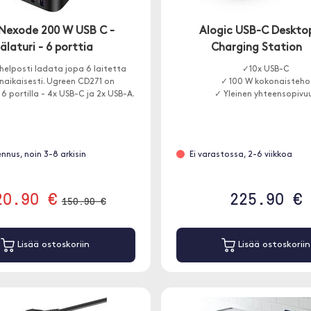
Nexode 200 W USB C -
Alogic USB-C Deskto
älaturi - 6 porttia
Charging Station
 helposti ladata jopa 6 laitetta
✓10x USB-C
aikaisesti. Ugreen CD271 on
✓ 100 W kokonaisteho
6 portilla - 4x USB-C ja 2x USB-A.
✓ Yleinen yhteensopivu
ennus, noin 3-8 arkisin
Ei varastossa, 2-6 viikkoa
20.90 €
225.90 €
150.90 €
Lisää ostoskoriin
Lisää ostoskoriin