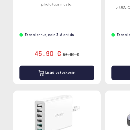
pikalataus musta.
✓ USB-C-
Etätallennus, noin 3-8 arkisin
Etätall
45.90 €
56.90 €
Lisää ostoskoriin