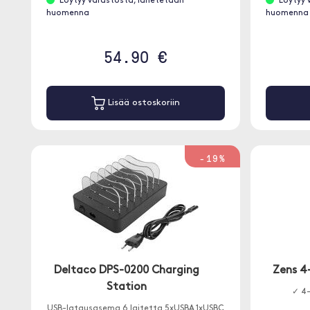
Löytyy varastosta, lähetetään
Löytyy 
huomenna
huomenna
54.90 €
Lisää ostoskoriin
-19%
Deltaco DPS-0200 Charging
Zens 4-
Station
✓ 4-
USB-latausasema 6 laitetta 5xUSBA 1xUSBC