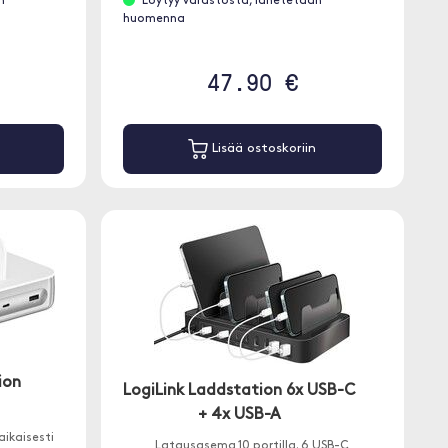
n
Löytyy varastosta, lähetetään
huomenna
47.90 €
Lisää ostoskoriin
ion
LogiLink Laddstation 6x USB-C
+ 4x USB-A
ikaisesti
Latausasema 10 portilla. 6 USB-C