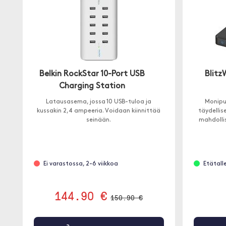
Belkin RockStar 10-Port USB
Blitz
Charging Station
Latausasema, jossa 10 USB-tuloa ja
Monipuo
kussakin 2,4 ampeeria. Voidaan kiinnittää
täydellis
seinään.
mahdolli
Ei varastossa, 2-6 viikkoa
Etätall
144.90 €
150.90 €