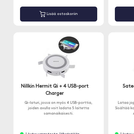
Lisää ostoskoriin
Nillkin Hermit Qi + 4 USB-port
Sate
Charger
Qi-laturi, jossa on myös 4 USB-porttia,
Lataa jop
joiden avulla voit ladata 5 laitetta
Sisältää k
samanaikaisesti.