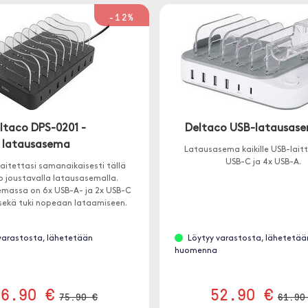
-12%
ltaco DPS-0201 -
Deltaco USB-latausas
latausasema
Latausasema kaikille USB-laittei
USB-C ja 4x USB-A.
laitettasi samanaikaisesti tällä
o joustavalla latausasemalla.
massa on 6x USB-A- ja 2x USB-C
 sekä tuki nopeaan lataamiseen.
varastosta, lähetetään
Löytyy varastosta, lähetetää
huomenna
66.90 €
52.90 €
75.90 €
61.90