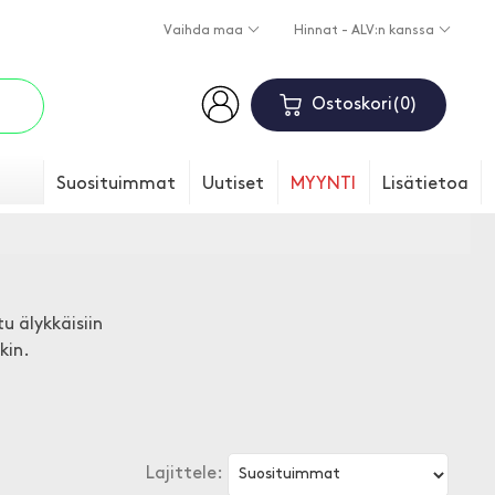
Vaihda maa
Hinnat - ALV:n kanssa
Ostoskori
0
Suosituimmat
Uutiset
MYYNTI
Lisätietoa
u älykkäisiin
kin.
Lajittele: