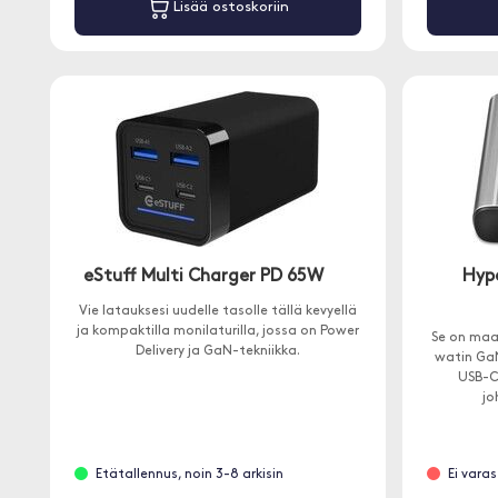
Lisää ostoskoriin
eStuff Multi Charger PD 65W
Hyp
Vie latauksesi uudelle tasolle tällä kevyellä
ja kompaktilla monilaturilla, jossa on Power
Se on maa
Delivery ja GaN-tekniikka.
watin GaN
USB-C 
jo
Etätallennus, noin 3-8 arkisin
Ei vara