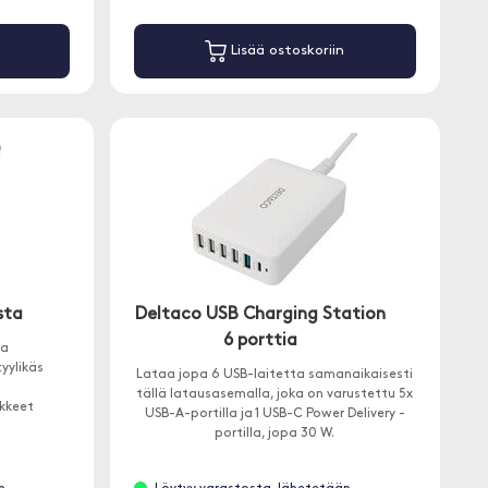
Lisää ostoskoriin
sta
Deltaco USB Charging Station
6 porttia
la
tyylikäs
Lataa jopa 6 USB-laitetta samanaikaisesti
tällä latausasemalla, joka on varustettu 5x
ikkeet
USB-A-portilla ja 1 USB-C Power Delivery -
portilla, jopa 30 W.