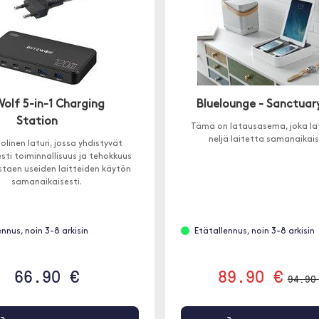
Wolf 5-in-1 Charging
Bluelounge - Sanctuar
Station
Tämä on latausasema, joka la
neljä laitetta samanaikais
linen laturi, jossa yhdistyvät
esti toiminnallisuus ja tehokkuus
staen useiden laitteiden käytön
samanaikaisesti.
ennus, noin 3-8 arkisin
Etätallennus, noin 3-8 arkisin
66.90 €
89.90 €
94.90