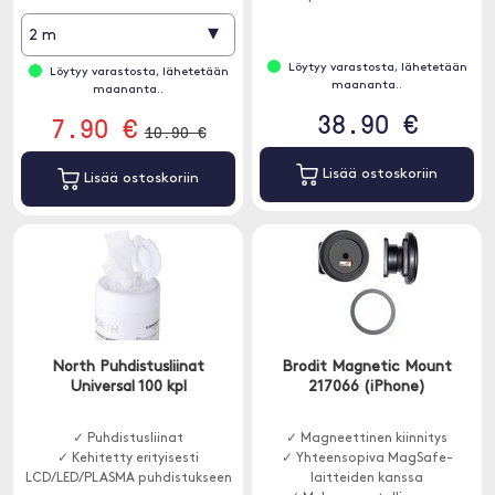
▾
2 m
Löytyy varastosta, lähetetään
Löytyy varastosta, lähetetään
maananta..
maananta..
38.90 €
7.90 €
10.90 €
Lisää ostoskoriin
Lisää ostoskoriin
North Puhdistusliinat
Brodit Magnetic Mount
Universal 100 kpl
217066 (iPhone)
✓ Puhdistusliinat
✓ Magneettinen kiinnitys
✓ Kehitetty erityisesti
✓ Yhteensopiva MagSafe-
LCD/LED/PLASMA puhdistukseen
laitteiden kanssa