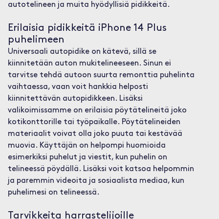
autotelineen ja muita hyödyllisiä pidikkeitä.
Erilaisia pidikkeitä iPhone 14 Plus
puhelimeen
Universaali autopidike on kätevä, sillä se
kiinnitetään auton mukitelineeseen. Sinun ei
tarvitse tehdä autoon suurta remonttia puhelinta
vaihtaessa, vaan voit hankkia helposti
kiinnitettävän autopidikkeen. Lisäksi
valikoimissamme on erilaisia pöytätelineitä joko
kotikonttorille tai työpaikalle. Pöytätelineiden
materiaalit voivat olla joko puuta tai kestävää
muovia. Käyttäjän on helpompi huomioida
esimerkiksi puhelut ja viestit, kun puhelin on
telineessä pöydällä. Lisäksi voit katsoa helpommin
ja paremmin videoita ja sosiaalista mediaa, kun
puhelimesi on telineessä.
Tarvikkeita harrastelijoille