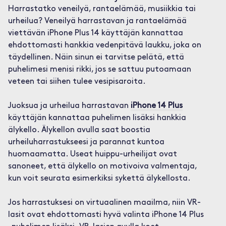
Harrastatko veneilyä, rantaelämää, musiikkia tai
urheilua? Veneilyä harrastavan ja rantaelämää
viettävän iPhone Plus 14 käyttäjän kannattaa
ehdottomasti hankkia vedenpitävä laukku, joka on
täydellinen. Näin sinun ei tarvitse pelätä, että
puhelimesi menisi rikki, jos se sattuu putoamaan
veteen tai siihen tulee vesipisaroita.
Juoksua ja urheilua harrastavan
iPhone 14 Plus
käyttäjän kannattaa puhelimen lisäksi hankkia
älykello. Älykellon avulla saat boostia
urheiluharrastukseesi ja parannat kuntoa
huomaamatta. Useat huippu-urheilijat ovat
sanoneet, että älykello on motivoiva valmentaja,
kun voit seurata esimerkiksi sykettä älykellosta.
Jos harrastuksesi on virtuaalinen maailma, niin VR-
lasit ovat ehdottomasti hyvä valinta iPhone 14 Plus