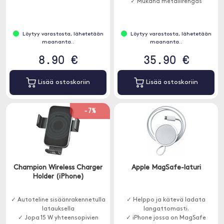
✓ Mukana metallirengas
Löytyy varastosta, lähetetään
Löytyy varastosta, lähetetään
maananta..
maananta..
8.90 €
35.90 €
Lisää ostoskoriin
Lisää ostoskoriin
-7%
Champion Wireless Charger
Apple MagSafe-laturi
Holder (iPhone)
✓ Autoteline sisäänrakennetulla
✓ Helppo ja kätevä ladata
latauksella
langattomasti.
✓ Jopa 15 W yhteensopivien
✓ iPhone jossa on MagSafe