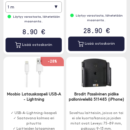
▾
1 m
Löytyy varastosta, lähetetään
Löytyy varastosta, lähetetään
maananta..
maananta..
28.90 €
8.90 €
Lisää ostoskoriin
Lisää ostoskoriin
-28%
Moobio Latauskaapeli USB-A
Brodit Passiivinen pidike
- Lightning
pallonivelellä 511483 (iPhone)
✓ USB-A-Lightning-kaapeli
Soveltuu laitteisiin, joissa on tai
✓ Saatavana kolmea eri
ei ole kuorta/kansia ja joiden
pituutta
mitat ovat: Leveys: 75-89 mm,
✓ Laitteiden lataaminen
paksuus: 9-13 mm.