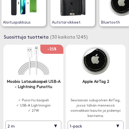
Aloituspakkaus
Autotarvikkeet
Bluetooth
Suosittuja tuotteita
(30 kaikista 1245)
-31%
Moobio Latauskaapeli USB-A
Apple AirTag 2
- Lightning Punottu
✓ Punottu kaapeli
Seuraavan sukupolven AirTag,
✓ USB-A Lightningiin
jossa tähän mennessä
✓ 27W
voimakkain kaiutin ja pidempi
kantama.
▾
▾
2 m
1-pack