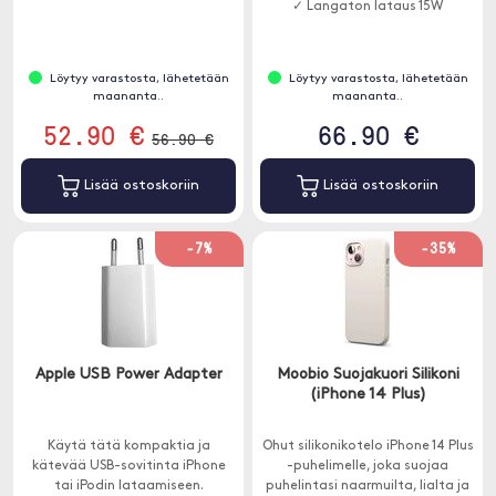
✓ Langaton lataus 15W
Löytyy varastosta, lähetetään
Löytyy varastosta, lähetetään
maananta..
maananta..
52.90 €
66.90 €
56.90 €
Lisää ostoskoriin
Lisää ostoskoriin
-7%
-35%
Apple USB Power Adapter
Moobio Suojakuori Silikoni
(iPhone 14 Plus)
Käytä tätä kompaktia ja
Ohut silikonikotelo iPhone 14 Plus
kätevää USB-sovitinta iPhone
-puhelimelle, joka suojaa
tai iPodin lataamiseen.
puhelintasi naarmuilta, lialta ja