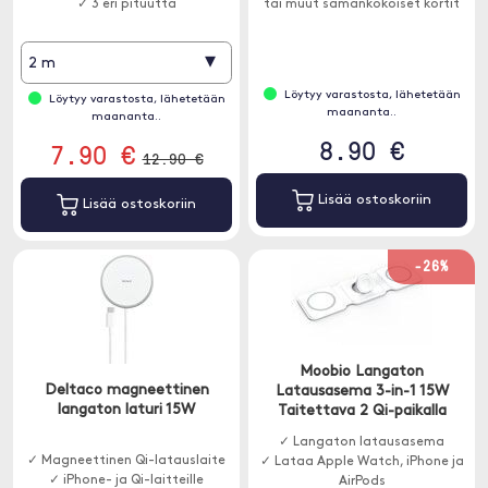
✓ 3 eri pituutta
tai muut samankokoiset kortit
▾
2 m
Löytyy varastosta, lähetetään
Löytyy varastosta, lähetetään
maananta..
maananta..
8.90 €
7.90 €
12.90 €
Lisää ostoskoriin
Lisää ostoskoriin
-26%
Moobio Langaton
Deltaco magneettinen
Latausasema 3-in-1 15W
langaton laturi 15W
Taitettava 2 Qi-paikalla
✓ Langaton latausasema
✓ Magneettinen Qi-latauslaite
✓ Lataa Apple Watch, iPhone ja
✓ iPhone- ja Qi-laitteille
AirPods