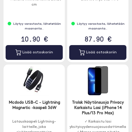
cm
Löytyy varastosta, lähetetään
Löytyy varastosta, lähetetään
maananta..
maananta..
10.90 €
87.90 €
Lisää ostoskoriin
Lisää ostoskoriin
Mcdodo USB-C - Lightning
Trolsk Näytönsuoja Privacy
Magnetic -kaapeli 36W
Karkaistu Lasi (iPhone 14
Plus/13 Pro Max)
Latauskaapeli Lightning-
✓ Karkaistu lasi
laitteille, joka
yksityisyydensuojasuodattimella