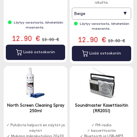
iskuilta.
▾
Beige
Löytyy varastosta, lähetetään
Löytyy varastosta, lähetetään
maananta..
maananta..
12.90 €
12.90 €
13.90 €
19.90 €
Lisää ostoskoriin
Lisää ostoskoriin
North Screen Cleaning Spray
Soundmaster Kasettisoitin
250ml
(RR20SI)
✓ Puhdista helposti eri näytöt ja
✓ FM-radio
näytöt
✓ kassettisoitin
✓ Mukana mikrokuituliina 20x20
✓ Bluetooth ja USB-MP3