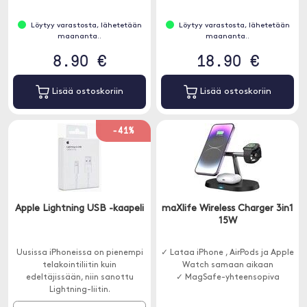
Löytyy varastosta, lähetetään
Löytyy varastosta, lähetetään
maananta..
maananta..
8.90 €
18.90 €
Lisää ostoskoriin
Lisää ostoskoriin
-41%
Apple Lightning USB -kaapeli
maXlife Wireless Charger 3in1
15W
Uusissa iPhoneissa on pienempi
✓ Lataa iPhone , AirPods ja Apple
telakointiliitin kuin
Watch samaan aikaan
edeltäjissään, niin sanottu
✓ MagSafe-yhteensopiva
Lightning-liitin.