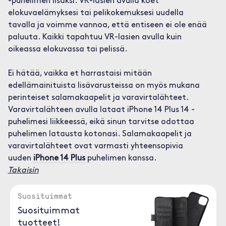
-puhelimen lisäksi. VR-lasien avulla koet
elokuvaelämyksesi tai pelikokemuksesi uudella
tavalla ja voimme vannoa, että entiseen ei ole enää
paluuta. Kaikki tapahtuu VR-lasien avulla kuin
oikeassa elokuvassa tai pelissä.
Ei hätää, vaikka et harrastaisi mitään
edellämainituista lisävarusteissa on myös mukana
perinteiset salamakaapelit ja varavirtalähteet.
Varavirtalähteen avulla lataat iPhone 14 Plus 14 -
puhelimesi liikkeessä, eikä sinun tarvitse odottaa
puhelimen latausta kotonasi. Salamakaapelit ja
varavirtalähteet ovat varmasti yhteensopivia
uuden
iPhone 14 Plus
puhelimen kanssa.
Takaisin
Suosituimmat
Suosituimmat
tuotteet!