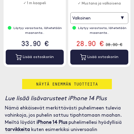
✓ 1 m kaapeli
✓ Mustana ja valkoisena
▾
Valkoinen
Löytyy varastosta, lähetetään
Löytyy varastosta, lähetetään
maananta..
maananta..
33.90 €
28.90 €
38.90 €
Lisää ostoskoriin
Lisää ostoskoriin
NÄYTÄ ENEMMÄN TUOTTEITA
Lue lisää lisävarusteet iPhone 14 Plus
Nämä ehkäisevät merkittävästi puhelimeen tulevia
vahinkoja, jos puhelin sattuu tipahtamaan maahan.
Meiltä löydät
iPhone 14 Plus
puhelimellesi hyödyllisiä
tarvikkeita
kuten esimerkiksi universaalin