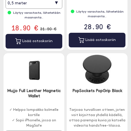
▾
0,5 meter
Löytyy varastosta, lähetetään
Löytyy varastosta, lähetetään
maananta..
maananta..
28.90 €
18.90 €
31.90 €
Lisää ostoskoriin
Lisää ostoskoriin
Mujjo Full Leather Magnetic
PopSockets PopGrip Black
Wallet
✓ Helppo lompakko kolmelle
Tarjoaa turvallisen otteen, joten
kortille
voit kirjoittaa yhdellä kädellä,
✓ Sopii iPhonelle, jossa on
ottaa parempia kuvia ja katsella
MagSafe
videoita handsfree-tilassa.