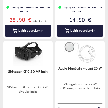
Löytyy varastosta, lähetetään
Löytyy varastosta, lähetetään
maananta..
maananta..
38.90 €
14.90 €
46.90 €
Lisää ostoskoriin
Lisää ostoskoriin
Apple MagSafe -laturi 25 W
Shinecon G10 3D VR lasit
✓Langaton lataus 25W
VR-lasit, jotka sopivat 4,7-7"
✓ iPhone , jossa on MagSafe
älypuhelimiin.