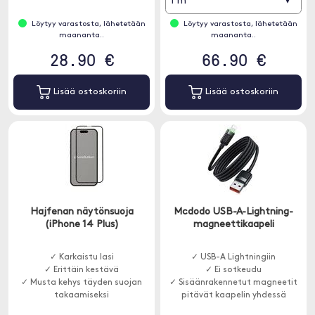
▾
1 m
Löytyy varastosta, lähetetään
Löytyy varastosta, lähetetään
maananta..
maananta..
28.90 €
66.90 €
Lisää ostoskoriin
Lisää ostoskoriin
Hajfenan näytönsuoja
Mcdodo USB-A-Lightning-
(iPhone 14 Plus)
magneettikaapeli
✓ Karkaistu lasi
✓ USB-A Lightningiin
✓ Erittäin kestävä
✓ Ei sotkeudu
✓ Musta kehys täyden suojan
✓ Sisäänrakennetut magneetit
takaamiseksi
pitävät kaapelin yhdessä