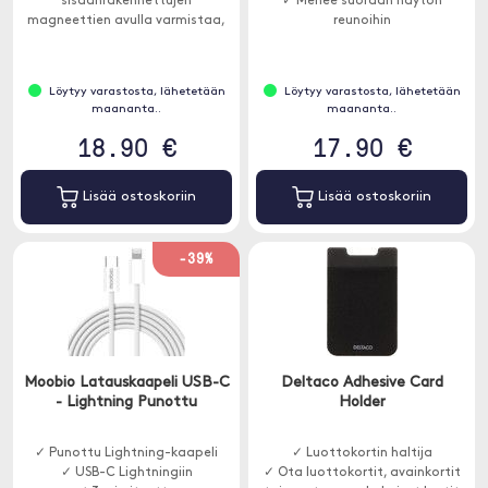
sisäänrakennettujen
✓ Menee suoraan näytön
magneettien avulla varmistaa,
reunoihin
että kaapeli ei sotkeudu.
Löytyy varastosta, lähetetään
Löytyy varastosta, lähetetään
maananta..
maananta..
18.90 €
17.90 €
Lisää ostoskoriin
Lisää ostoskoriin
-39%
Moobio Latauskaapeli USB-C
Deltaco Adhesive Card
- Lightning Punottu
Holder
✓ Punottu Lightning-kaapeli
✓ Luottokortin haltija
✓ USB-C Lightningiin
✓ Ota luottokortit, avainkortit