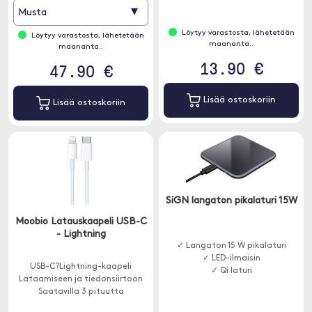
▾
Musta
Löytyy varastosta, lähetetään
Löytyy varastosta, lähetetään
maananta..
maananta..
13.90 €
47.90 €
Lisää ostoskoriin
Lisää ostoskoriin
SiGN langaton pikalaturi 15W
Moobio Latauskaapeli USB-C
- Lightning
✓ Langaton 15 W pikalaturi
✓ LED-ilmaisin
USB-C?Lightning-kaapeli
✓ Qi laturi
Lataamiseen ja tiedonsiirtoon
Saatavilla 3 pituutta