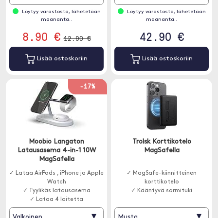
Löytyy varastosta, lähetetään
Löytyy varastosta, lähetetään
maananta..
maananta..
8.90 €
42.90 €
12.90 €
Lisää ostoskoriin
Lisää ostoskoriin
-17%
Moobio Langaton
Trolsk Korttikotelo
Latausasema 4-in-1 10W
MagSafella
MagSafella
✓ Lataa AirPods , iPhone ja Apple
✓ MagSafe-kiinnitteinen
Watch
korttikotelo
✓ Tyylikäs latausasema
✓ Kääntyvä sormituki
✓ Lataa 4 laitetta
▾
▾
Valkoinen
Musta