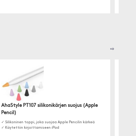
⇨
Brodit
AhaStyle PT107 silikonikärjen suojus (Apple
Tämä Pro
Pencil)
laitteesi
✓ Silikoninen toppi, joka suojaa Apple Pencilin kärkeä
✓ Käytettiin kirjoittamiseen iPad