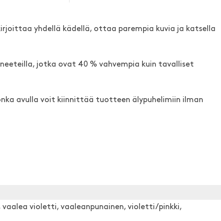
irjoittaa yhdellä kädellä, ottaa parempia kuvia ja katsella
eeteilla, jotka ovat 40 % vahvempia kuin tavalliset
ka avulla voit kiinnittää tuotteen älypuhelimiin ilman
vaalea violetti, vaaleanpunainen, violetti/pinkki,