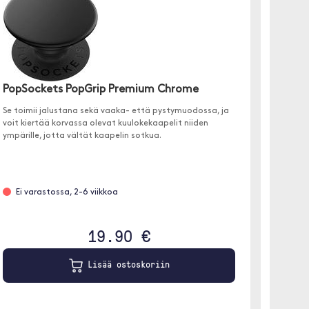
PopSockets PopGrip Premium Chrome
PopSo
Sparkl
Se toimii jalustana sekä vaaka- että pystymuodossa, ja
voit kiertää korvassa olevat kuulokekaapelit niiden
Tarjoaa 
ympärille, jotta vältät kaapelin sotkua.
kädellä
handsfr
Ei varastossa, 2-6 viikkoa
Etäta
19.90 €
Lisää ostoskoriin