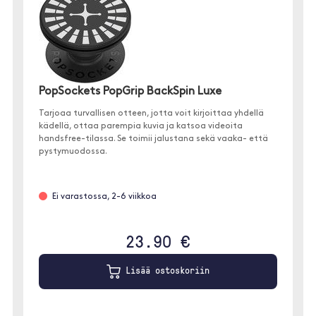
PopSockets PopGrip BackSpin Luxe
Tarjoaa turvallisen otteen, jotta voit kirjoittaa yhdellä
kädellä, ottaa parempia kuvia ja katsoa videoita
handsfree-tilassa. Se toimii jalustana sekä vaaka- että
pystymuodossa.
Ei varastossa, 2-6 viikkoa
23.90 €
Lisää ostoskoriin