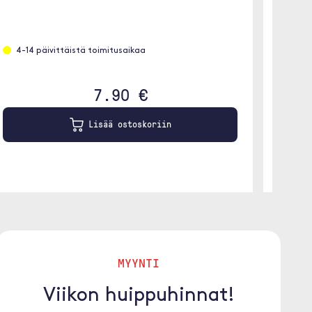
Etäta
4-14 päivittäistä toimitusaikaa
7.90 €
Lisää ostoskoriin
MYYNTI
Viikon huippuhinnat!