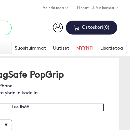
Vaihda maa
Hinnat - ALV:n kanssa
Ostoskori
0
Suosituimmat
Uutiset
MYYNTI
Lisätietoa
agSafe PopGrip
iPhone
ta yhdellä kädellä
Lue lisää
▾