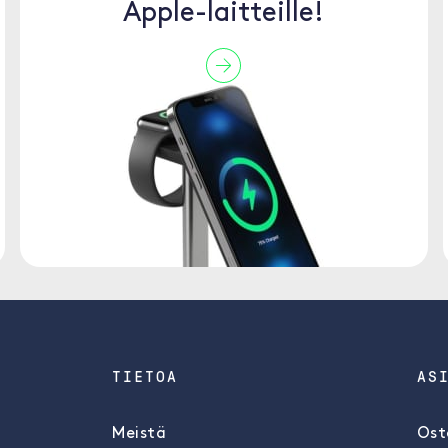
Apple-laitteille!
TIETOA
AS
Meistä
Ost