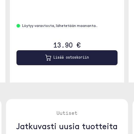
Löytyy varastosta, lähetetään maananta..
13.90 €
Lisää ostoskoriin
Uutiset
Jatkuvasti uusia tuotteita