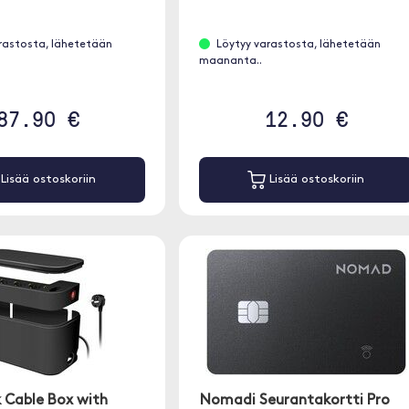
rastosta, lähetetään
Löytyy varastosta, lähetetään
maananta..
87.90 €
12.90 €
Lisää ostoskoriin
Lisää ostoskoriin
k Cable Box with
Nomadi Seurantakortti Pro