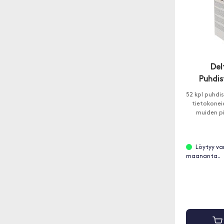
Del
Puhdis
52 kpl puhdis
tietokonei
muiden p
Löytyy va
maananta..