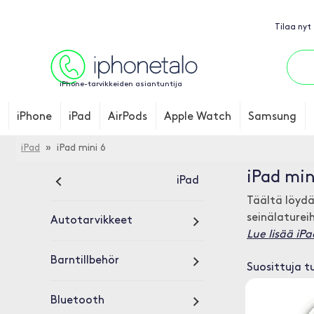
Tilaa nyt
iPhone-tarvikkeiden asiantuntija
iPhone
iPad
AirPods
Apple Watch
Samsung
iPad
» iPad mini 6
iPad min
iPad
Täältä löydä
seinälatureih
Autotarvikkeet
Lue lisää iPa
Barntillbehör
Suosittuja t
Bluetooth