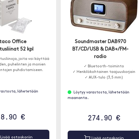
taco Office
Soundmaster DAB970
tusliinat 52 kpl
BT/CD/USB & DAB+/FM-
radio
tusliinoja, joita voi käyttää
den, puhelinten ja monien
✓ Bluetooth-toiminto
intojen puhdistamiseen.
✓ Henkilökohtainen taajuuskorjain
✓ AUX-tulo (3,5 mm)
rastosta, lähetetään
Löytyy varastosta, lähetetään
maananta..
8.90 €
274.90 €
Lisää ostoskoriin
Lisää ostoskoriin