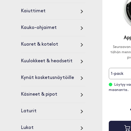
Kaiuttimet
Kauko-ohjaimet
App
Kuoret & kotelot
Seuraavan 
tähän menne
p
Kuulokkeet & headsetit
1-pack
Kynät kosketusnäytöille
Löytyy va
maananta..
Käsineet & pipot
Laturit
Lukot