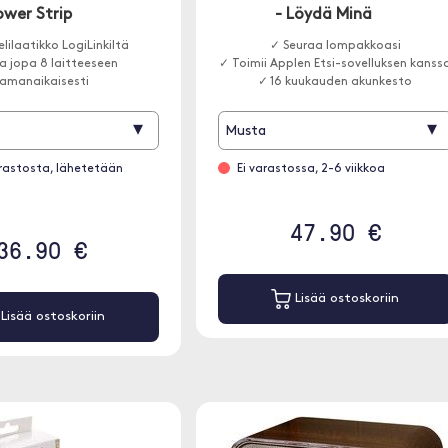
ower Strip
- Löydä Minä
lilaatikko LogiLinkiltä
✓ Seuraa lompakkoasi
a jopa 8 laitteeseen
✓ Toimii Applen Etsi-sovelluksen kanss
amanaikaisesti
✓ 16 kuukauden akunkesto
▾
▾
Musta
rastosta, lähetetään
Ei varastossa, 2-6 viikkoa
47.90 €
36.90 €
Lisää ostoskoriin
Lisää ostoskoriin