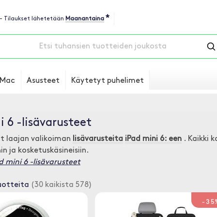
*
 - Tilaukset lähetetään
Maanantaina
Mac
Asusteet
Käytetyt puhelimet
i 6 -lisävarusteet
t laajan valikoiman
lisävarusteita
iPad mini 6: een
. Kaikki k
in ja kosketuskäsineisiin.
d mini 6 -lisävarusteet
uotteita
(30 kaikista 578)
-35