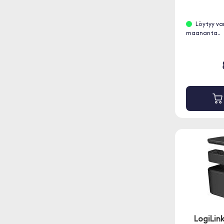
Löytyy va
maananta..
LogiLin