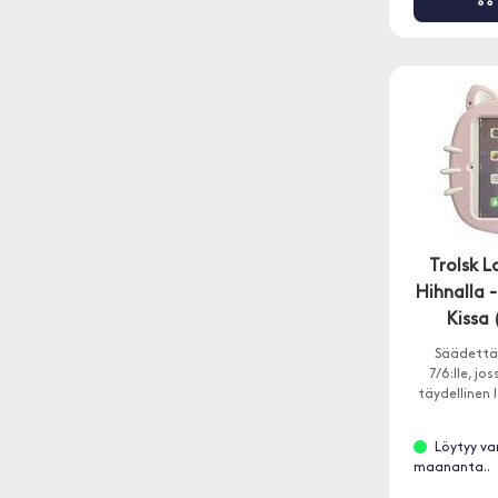
Trolsk L
Hihnalla 
Kissa 
Säädettäv
7/6:lle, jo
täydellinen l
Löytyy va
maananta..