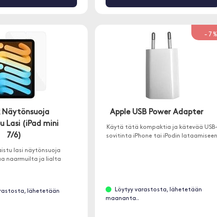
-7
k Näytönsuoja
Apple USB Power Adapter
u Lasi (iPad mini
Käytä tätä kompaktia ja kätevää USB
7/6)
sovitinta iPhone tai iPodin lataamiseen
istu lasi näytönsuoja
a naarmuilta ja lialta
Löytyy varastosta, lähetetään
rastosta, lähetetään
maananta..