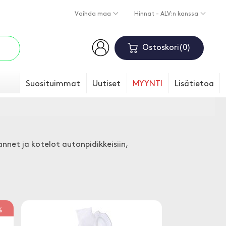
Vaihda maa
Hinnat - ALV:n kanssa
Ostoskori
0
Suosituimmat
Uutiset
MYYNTI
Lisätietoa
annet ja kotelot autonpidikkeisiin,
%