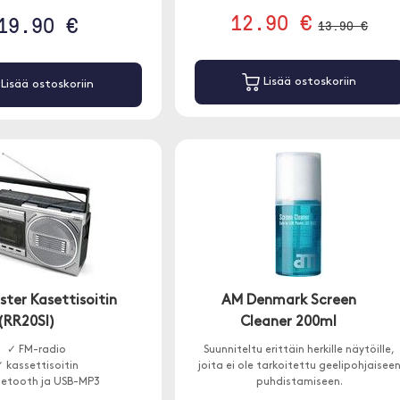
12.90 €
19.90 €
13.90 €
Lisää ostoskoriin
Lisää ostoskoriin
ter Kasettisoitin
AM Denmark Screen
(RR20SI)
Cleaner 200ml
✓ FM-radio
Suunniteltu erittäin herkille näytöille,
 kassettisoitin
joita ei ole tarkoitettu geelipohjaisee
uetooth ja USB-MP3
puhdistamiseen.