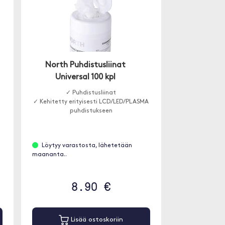
North Puhdistusliinat
Universal 100 kpl
✓ Puhdistusliinat
✓ Kehitetty erityisesti LCD/LED/PLASMA
puhdistukseen
Löytyy varastosta, lähetetään
maananta..
8.90 €
Lisää ostoskoriin