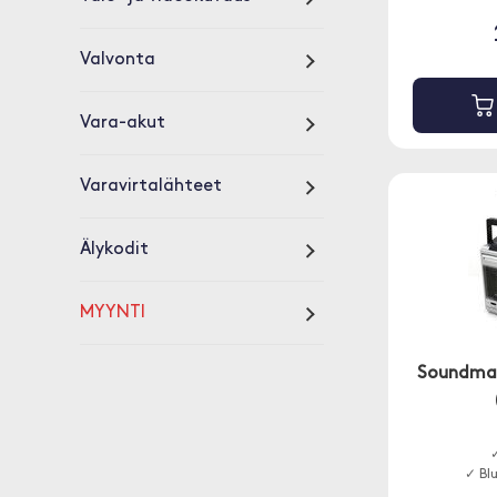
Valvonta
Vara-akut
Varavirtalähteet
Älykodit
MYYNTI
Soundmas
✓
✓ Bl