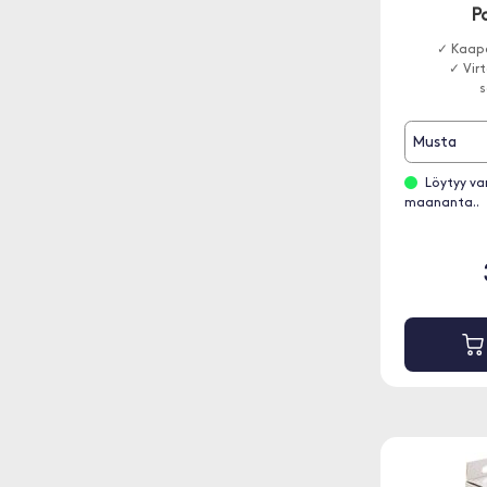
P
✓ Kaape
✓ Virt
s
Musta
Löytyy va
maananta..