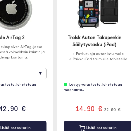
le AirTag 2
Trolsk Auton Takapenkin
Säilytystasku (iPad)
sukupolven AirTag, jossa
ssä voimakkain kaiutin ja
✓ Potkusuoja auton istuimelle
idempi kantama.
✓ Paikka iPad tai muille tableteille
▾
rastosta, lähetetään
Löytyy varastosta, lähetetään
maananta..
42.90 €
14.90 €
22.90 €
Lisää ostoskoriin
Lisää ostoskoriin