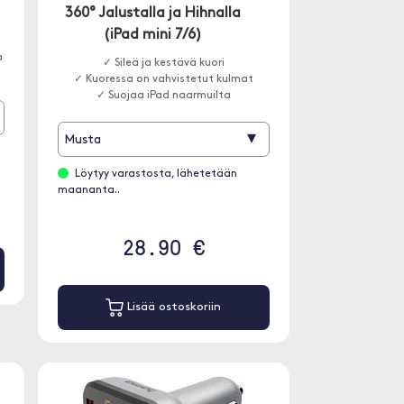
360° Jalustalla ja Hihnalla
(iPad mini 7/6)
a
✓ Sileä ja kestävä kuori
✓ Kuoressa on vahvistetut kulmat
✓ Suojaa iPad naarmuilta
▾
Musta
Löytyy varastosta, lähetetään
maananta..
28.90 €
Lisää ostoskoriin