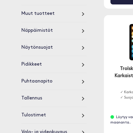
Muut tuotteet
Näppäimistöt
Näytönsuojat
Pidikkeet
Trols
Karkaist
Puhtaanapito
✓ Karka
Tallennus
✓ Suoja
Tulostimet
Löytyy va
maananta..
Valo- ja videokuvaus