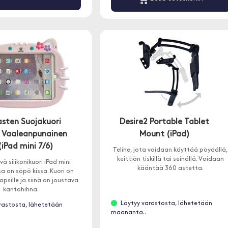
asten Suojakuori
Desire2 Portable Tablet
- Vaaleanpunainen
Mount (iPad)
(iPad mini 7/6)
Teline, jota voidaan käyttää pöydällä
keittiön tiskillä tai seinällä. Voidaan
ä silikonikuori iPad mini
kääntää 360 astetta.
ssa on söpö kissa. Kuori on
apsille ja siinä on joustava
kantohihna.
Löytyy varastosta, lähetetään
rastosta, lähetetään
maananta..