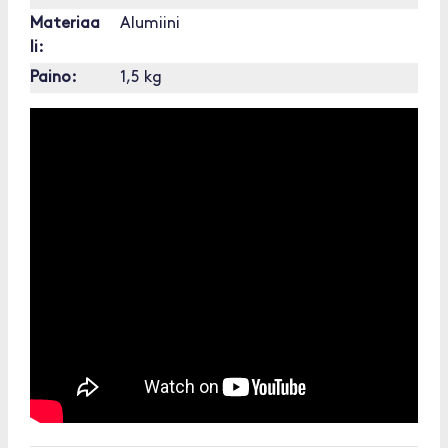
Materiaa
Alumiini
li:
Paino:
1,5 kg