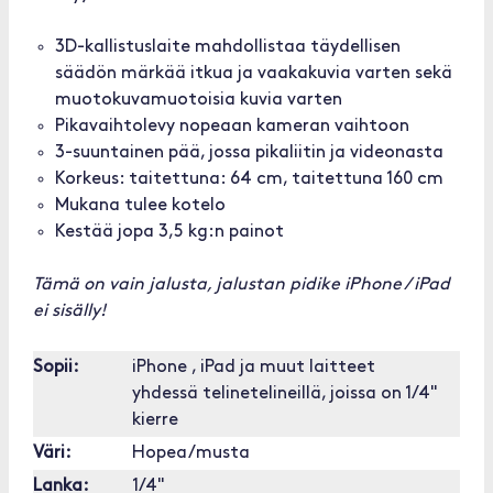
3D-kallistuslaite mahdollistaa täydellisen
säädön märkää itkua ja vaakakuvia varten sekä
muotokuvamuotoisia kuvia varten
Pikavaihtolevy nopeaan kameran vaihtoon
3-suuntainen pää, jossa pikaliitin ja videonasta
Korkeus: taitettuna: 64 cm, taitettuna 160 cm
Mukana tulee kotelo
Kestää jopa 3,5 kg:n painot
Tämä on vain jalusta, jalustan pidike iPhone / iPad
ei sisälly!
Sopii:
iPhone , iPad ja muut laitteet
yhdessä telinetelineillä, joissa on 1/4"
kierre
Väri:
Hopea/musta
Lanka:
1/4"