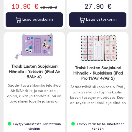
10.90 €
27.90 €
28.90 €
Lisää ostoskoriin
Lisää ostoskoriin
Trolsk Lasten Suojakuori
Trolsk Lasten Suojakuori
Hihnalla - Ystävät (iPad Air
Hihnalla - Kuplakissa (iPad
5/Air 4)
Pro 11/Air 4/Air 5)
Säädettävä silikonikotelo iPad
Säädettävä silikonikotelo iPad ,
Air 5/Air 4: lle, jossa on kani,
jonka selkä on täynnä kuplia
apina, kukat ja tähdet. Kuori on
kissan tassujen muodossa. Kuori
täydellinen lapsille ja siinä on
on täydellinen lapsille ja siinä on
joustava kantohihna.
joustava kantohihna.
Löytyy varastosta, lähetetään
Löytyy varastosta, lähetetään
tänään
tänään