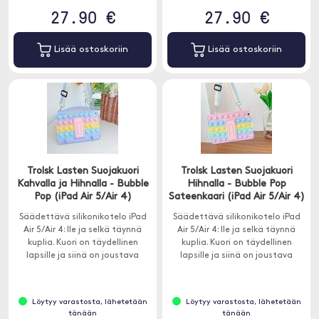
27.90 €
27.90 €
Lisää ostoskoriin
Lisää ostoskoriin
Trolsk Lasten Suojakuori
Trolsk Lasten Suojakuori
Kahvalla ja Hihnalla - Bubble
Hihnalla - Bubble Pop
Pop (iPad Air 5/Air 4)
Sateenkaari (iPad Air 5/Air 4)
Säädettävä silikonikotelo iPad
Säädettävä silikonikotelo iPad
Air 5/Air 4: lle ja selkä täynnä
Air 5/Air 4: lle ja selkä täynnä
kuplia. Kuori on täydellinen
kuplia. Kuori on täydellinen
lapsille ja siinä on joustava
lapsille ja siinä on joustava
kantohihna.
kantohihna.
Löytyy varastosta, lähetetään
Löytyy varastosta, lähetetään
tänään
tänään