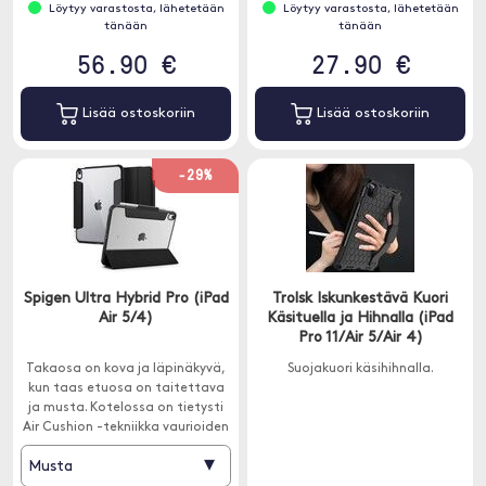
Löytyy varastosta, lähetetään
Löytyy varastosta, lähetetään
tänään
tänään
56.90 €
27.90 €
Lisää ostoskoriin
Lisää ostoskoriin
-29%
Spigen Ultra Hybrid Pro (iPad
Trolsk Iskunkestävä Kuori
Air 5/4)
Käsituella ja Hihnalla (iPad
Pro 11/Air 5/Air 4)
Takaosa on kova ja läpinäkyvä,
Suojakuori käsihihnalla.
kun taas etuosa on taitettava
ja musta. Kotelossa on tietysti
Air Cushion -tekniikka vaurioiden
estämiseksi.
▾
Musta