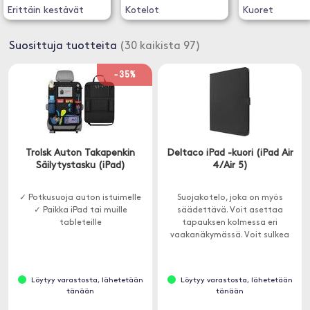
Erittäin kestävät
Kotelot
Kuoret
Suosittuja tuotteita
(30 kaikista 97)
-35%
Trolsk Auton Takapenkin
Deltaco iPad -kuori (iPad Air
Säilytystasku (iPad)
4/Air 5)
✓ Potkusuoja auton istuimelle
Suojakotelo, joka on myös
✓ Paikka iPad tai muille
säädettävä. Voit asettaa
tableteille
tapauksen kolmessa eri
vaakanäkymässä. Voit sulkea
kotelon helposti läpällä.
Löytyy varastosta, lähetetään
Löytyy varastosta, lähetetään
tänään
tänään