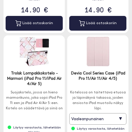
14.90 €
14.90 €
Lisää ostoskoriin
Lisää ostoskoriin
Trolsk Lompakkokotelo -
Devia Cool Series Case (iPad
Marmori (iPad Pro 11/iPad Air
Pro 11/Air 11/Air 4/5)
4/Air 5)
Suojakotelo, jossa on hieno
Kotelossa on taitettava etuosa
marmorikuvio, joka sopii iPad Pro
ja läpinäkyvä takaosa, joiden
11: een ja iPad Air 4/Air 5: een.
ansiosta iPad muotoilu näkyy
Kotelo on säädettävä ja siinä on
läpi.
tilaa luottokortille.
▾
Vaaleanpunainen
Löytyy varastosta, lähetetään
Löytyy varastosta, lähetetään