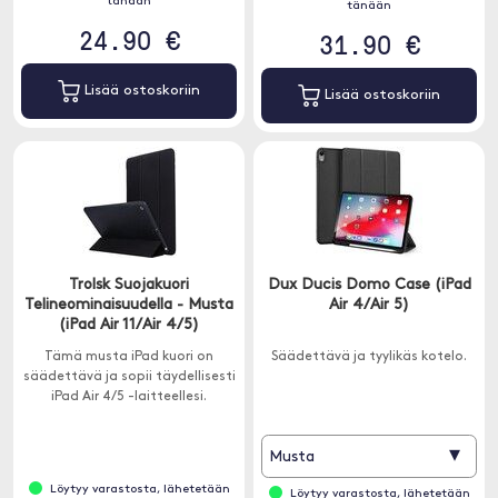
tänään
tänään
24.90 €
31.90 €
Lisää ostoskoriin
Lisää ostoskoriin
Trolsk Suojakuori
Dux Ducis Domo Case (iPad
Telineominaisuudella - Musta
Air 4/Air 5)
(iPad Air 11/Air 4/5)
Tämä musta iPad kuori on
Säädettävä ja tyylikäs kotelo.
säädettävä ja sopii täydellisesti
iPad Air 4/5 -laitteellesi.
▾
Musta
Löytyy varastosta, lähetetään
Löytyy varastosta, lähetetään