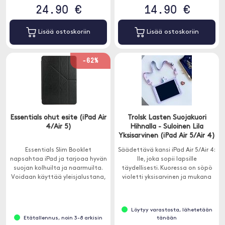
24.90 €
14.90 €
Lisää ostoskoriin
Lisää ostoskoriin
-62%
Essentials ohut esite (iPad Air
Trolsk Lasten Suojakuori
4/Air 5)
Hihnalla - Suloinen Lila
Yksisarvinen (iPad Air 5/Air 4)
Essentials Slim Booklet
Säädettävä kansi iPad Air 5/Air 4:
napsahtaa iPad ja tarjoaa hyvän
lle, joka sopii lapsille
suojan kolhuilta ja naarmuilta.
täydellisesti. Kuoressa on söpö
Voidaan käyttää yleisjalustana,
violetti yksisarvinen ja mukana
jotta saat kätesi helposti
tulee joustava kantohihna.
vapaaksi.
Löytyy varastosta, lähetetään
Etätallennus, noin 3-8 arkisin
tänään