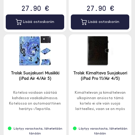
27.90 €
27.90 €
Lisää ostoskoriin
Lisää ostoskoriin
Trolsk Suojakuori Musiikki
Trolsk Kimaltava Suojakuori
(iPad Air 4/Air 5)
(iPad Pro 11/Air 4/5)
Koteloa voidaan säätää
Kimaltelevan ja kimaltelevan
kahdessa vaakakulmassa.
ulkopinnan ansiosta tämä
Kotelossa on automaattinen
kotelo ei ole vain suoja
herätys- / lepotila.
laitteellesi, vaan se on myös
muodikas lisävaruste, joka
erottaa sinut joukosta.
Löytyy varastosta, lähetetään
Löytyy varastosta, lähetetään
tänään
tänään