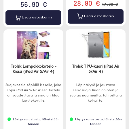
28.90 €
56.90 €
47.90 €
Lisää ostoskoriin
Lisää ostoskoriin
Trolsk Lompakkokotelo -
Trolsk TPU-kuori (iPad Air
Kissa (iPad Air 5/Air 4)
5/Air 4)
Suojakotelo söpöllä kissalla, joka
Läpinäkyvä ja joustava
sopii iPad Air 5/Air 4: een. Kotelo
selkäsuoja. Kuori on ohut ja
on säädettävä ja siinä on tilaa
suojaa naarmuilta, tahroilta ja
luottokortille.
kolhuilta.
Löytyy varastosta, lähetetään
Löytyy varastosta, lähetetään
tänään
tänään