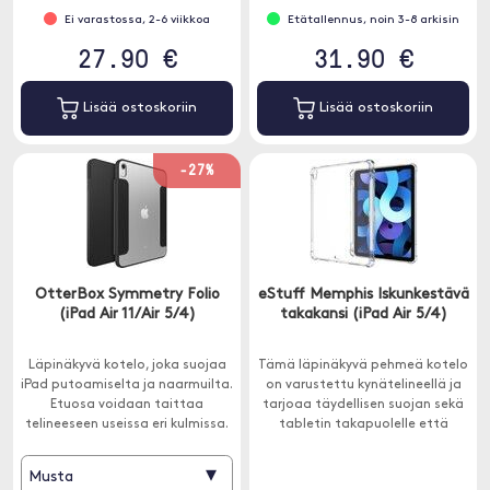
Ei varastossa, 2-6 viikkoa
Etätallennus, noin 3-8 arkisin
27.90 €
31.90 €
Lisää ostoskoriin
Lisää ostoskoriin
-27%
OtterBox Symmetry Folio
eStuff Memphis Iskunkestävä
(iPad Air 11/Air 5/4)
takakansi (iPad Air 5/4)
Läpinäkyvä kotelo, joka suojaa
Tämä läpinäkyvä pehmeä kotelo
iPad putoamiselta ja naarmuilta.
on varustettu kynätelineellä ja
Etuosa voidaan taittaa
tarjoaa täydellisen suojan sekä
telineeseen useissa eri kulmissa.
tabletin takapuolelle että
sivuille.
▾
Musta