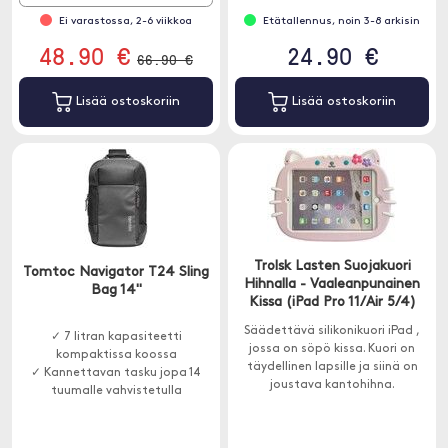
Ei varastossa, 2-6 viikkoa
Etätallennus, noin 3-8 arkisin
48.90 €
24.90 €
66.90 €
Lisää ostoskoriin
Lisää ostoskoriin
Trolsk Lasten Suojakuori
Tomtoc Navigator T24 Sling
Hihnalla - Vaaleanpunainen
Bag 14"
Kissa (iPad Pro 11/Air 5/4)
Säädettävä silikonikuori iPad ,
✓ 7 litran kapasiteetti
jossa on söpö kissa. Kuori on
kompaktissa koossa
täydellinen lapsille ja siinä on
✓ Kannettavan tasku jopa 14
joustava kantohihna.
tuumalle vahvistetulla
suojauksella
✓ Useita älykkäitä taskuja
helppoon organisointiin