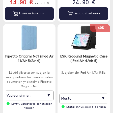
14.90 €
24.90 €
22.90 €
Lisää ostoskoriin
Lisää ostoskoriin
-40%
Pipetto Origami No1 (iPad Air
ESR Rebound Magnetic Case
11/Air 5/Air 4)
(iPad Air 4/Air 5)
Löydä ylivertaisen suojan ja
Suojakotelo iPad Air 4/Air 5: lle.
monipuolisen toiminnallisuuden
saumaton yhdistelmä Pipetto
Origami No.
▾
Vaaleansininen
▾
Musta
Löytyy varastosta, lähetetään
Etätallennus, noin 3-8 arkisin
tänään