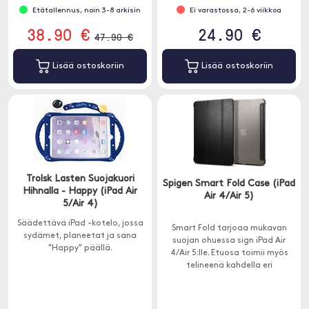
Etätallennus, noin 3-8 arkisin
Ei varastossa, 2-6 viikkoa
38.90 €
24.90 €
47.90 €
Lisää ostoskoriin
Lisää ostoskoriin
Trolsk Lasten Suojakuori
Spigen Smart Fold Case (iPad
Hihnalla - Happy (iPad Air
Air 4/Air 5)
5/Air 4)
Säädettävä iPad -kotelo, jossa
Smart Fold tarjoaa mukavan
sydämet, planeetat ja sana
suojan ohuessa sign iPad Air
"Happy" päällä.
4/Air 5:lle. Etuosa toimii myös
telineenä kahdella eri
katselukulmalla.