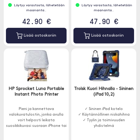
Löytyy varastosta, lähetetään
Löytyy varastosta, lähetetään
maananta..
maananta..
42.90 €
47.90 €
Lisää ostoskoriin
Lisää ostoskoriin
HP Sprocket Luna Portable
Trolsk Kuori Hihnalla - Sininen
Instant Photo Printer
(iPad 10,2)
Pieni ja kannettava
✓ Sininen iPad kotelo
valokuvatulostin, jonka avulla
✓ Käytännöllinen niskahihna
voit helposti leikata
✓ Tyylin ja toimivuuden
suosikkikuvasi suoraan iPhone tai
yhdistelmä
muusta älypuhelimesta.