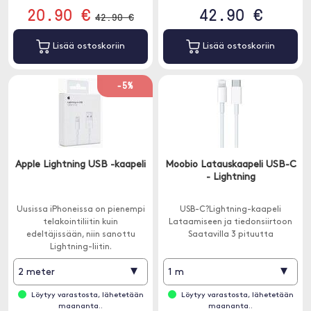
20.90 €
42.90 €
42.90 €
Lisää ostoskoriin
Lisää ostoskoriin
-5%
Apple Lightning USB -kaapeli
Moobio Latauskaapeli USB-C
- Lightning
Uusissa iPhoneissa on pienempi
USB-C?Lightning-kaapeli
telakointiliitin kuin
Lataamiseen ja tiedonsiirtoon
edeltäjissään, niin sanottu
Saatavilla 3 pituutta
Lightning-liitin.
▾
▾
2 meter
1 m
Löytyy varastosta, lähetetään
Löytyy varastosta, lähetetään
maananta..
maananta..