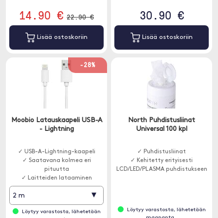
14.90 €
30.90 €
22.90 €
Lisää ostoskoriin
Lisää ostoskoriin
-28%
Moobio Latauskaapeli USB-A
North Puhdistusliinat
- Lightning
Universal 100 kpl
✓ USB-A-Lightning-kaapeli
✓ Puhdistusliinat
✓ Saatavana kolmea eri
✓ Kehitetty erityisesti
pituutta
LCD/LED/PLASMA puhdistukseen
✓ Laitteiden lataaminen
▾
2 m
Löytyy varastosta, lähetetään
Löytyy varastosta, lähetetään
maananta..