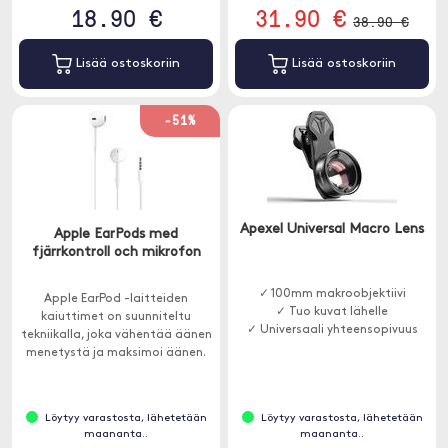
18.90 €
31.90 €
38.90 €
Lisää ostoskoriin
Lisää ostoskoriin
-51%
Apexel Universal Macro Lens
Apple EarPods med
fjärrkontroll och mikrofon
✓ 100mm makroobjektiivi
Apple EarPod -laitteiden
✓ Tuo kuvat lähelle
kaiuttimet on suunniteltu
✓ Universaali yhteensopivuus
tekniikalla, joka vähentää äänen
menetystä ja maksimoi äänen.
Löytyy varastosta, lähetetään
Löytyy varastosta, lähetetään
maananta..
maananta..