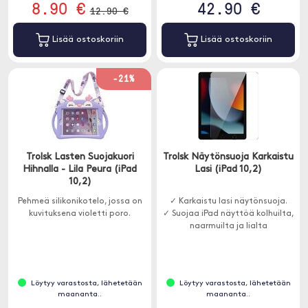
8.90 €
42.90 €
12.90 €
Lisää ostoskoriin
Lisää ostoskoriin
-21%
Trolsk Lasten Suojakuori
Trolsk Näytönsuoja Karkaistu
Hihnalla - Lila Peura (iPad
Lasi (iPad 10,2)
10,2)
Pehmeä silikonikotelo, jossa on
✓ Karkaistu lasi näytönsuoja.
kuvituksena violetti poro.
✓ Suojaa iPad näyttöä kolhuilta,
naarmuilta ja lialta
Löytyy varastosta, lähetetään
Löytyy varastosta, lähetetään
maananta..
maananta..