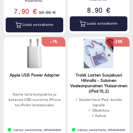
maananta..
8.90 €
7.90 €
10.90 €
Lisää ostoskoriin
Lisää ostoskoriin
-7%
-29%
Apple USB Power Adapter
Trolsk Lasten Suojakuori
Hihnalla - Suloinen
Vaaleanpunainen Yksisarvinen
(iPad 10,2)
Käytä tätä kompaktia ja
kätevää USB-sovitinta iPhone
✓ Säädettävä iPad -kotelo
tai iPodin lataamiseen.
lapsille
✓ Olkahihna
✓ Kahva
Löytyy varastosta, lähetetään
Löytyy varastosta, lähetetään