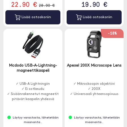
22.90 €
19.90 €
28.90 €
Lisää ostoskoriin
Lisää ostoskoriin
-18%
Mcdodo USB-A-Lightning-
Apexel 200X Microscope Lens
magneettikaapeli
✓ USB-A Lightningiin
✓ Mikroskoopin objektiivi
✓ Ei sotkeudu
✓ 200X
✓ Sisäänrakennetut magneetit
✓ Universaali yhteensopivuus
pitävät kaapelin yhdessä
Löytyy varastosta, lähetetään
Löytyy varastosta, lähetetään
maananta..
maananta..