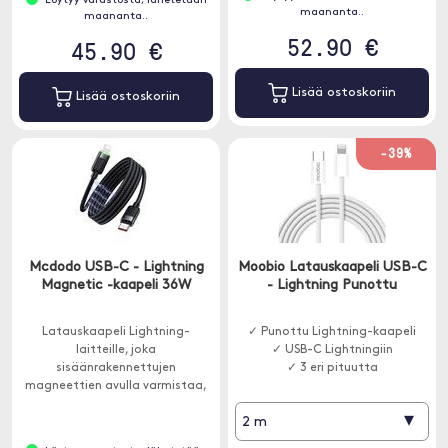
Löytyy varastosta, lähetetään
maananta..
maananta..
52.90 €
45.90 €
Lisää ostoskoriin
Lisää ostoskoriin
-39%
Mcdodo USB-C - Lightning
Moobio Latauskaapeli USB-C
Magnetic -kaapeli 36W
- Lightning Punottu
Latauskaapeli Lightning-
✓ Punottu Lightning-kaapeli
laitteille, joka
✓ USB-C Lightningiin
sisäänrakennettujen
✓ 3 eri pituutta
magneettien avulla varmistaa,
että kaapeli ei sotkeudu.
▾
2 m