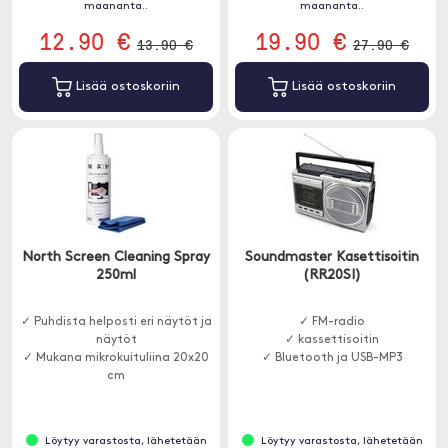
maananta..
maananta..
12.90 €
19.90 €
13.90 €
27.90 €
Lisää ostoskoriin
Lisää ostoskoriin
North Screen Cleaning Spray
Soundmaster Kasettisoitin
250ml
(RR20SI)
✓ Puhdista helposti eri näytöt ja
✓ FM-radio
näytöt
✓ kassettisoitin
✓ Mukana mikrokuituliina 20x20
✓ Bluetooth ja USB-MP3
cm
Löytyy varastosta, lähetetään
Löytyy varastosta, lähetetään