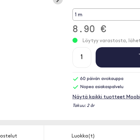
1 m
8.90 €
Löytyy varastosta, läh
60 päivän avokauppa
Nopea asiakaspalvelu
Näytä kaikki tuotteet Moob
Takuu: 2 år
ostelut
Luokka(t)