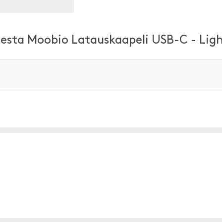
ä
eesta Moobio Latauskaapeli USB-C - Lig