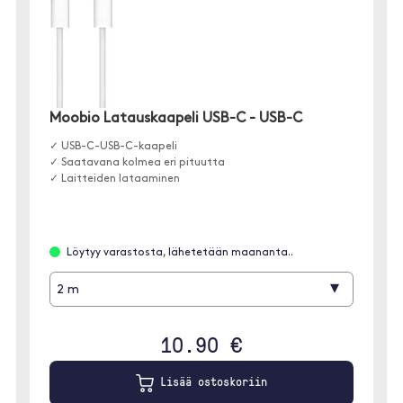
Moobio Latauskaapeli USB-C - USB-C
✓ USB-C-USB-C-kaapeli
✓ Saatavana kolmea eri pituutta
✓ Laitteiden lataaminen
Löytyy varastosta, lähetetään maananta..
▾
2 m
10.90 €
Lisää ostoskoriin