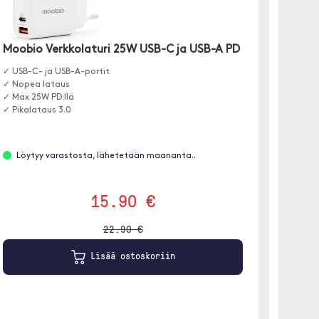
Moobio Verkkolaturi 25W USB-C ja USB-A PD
Moobi
✓ USB-C- ja USB-A-portit
GaN 
✓ Nopea lataus
✓ Max 25W PD:llä
✓ USB-C
✓ Pikalataus 3.0
✓ Yhtee
✓ Virran
Löytyy varastosta, lähetetään maananta..
Löyt
15.90 €
22.90 €
Lisää ostoskoriin