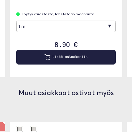
Löytyy varastosta, lähetetään maananta..
▾
1 m
8.90 €
Lisää ostoskoriin
Muut asiakkaat ostivat myös