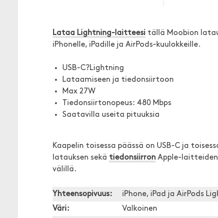
Lataa Lightning-laitteesi
tällä Moobion lataus
iPhonelle, iPadille ja AirPods-kuulokkeille.
USB-C?Lightning
Lataamiseen ja tiedonsiirtoon
Max 27W
Tiedonsiirtonopeus: 480 Mbps
Saatavilla useita pituuksia
Kaapelin toisessa päässä on USB-C ja toisess
latauksen sekä
tiedonsiirron
Apple-laitteiden
välillä.
Yhteensopivuus:
iPhone, iPad ja AirPods Lig
Väri:
Valkoinen