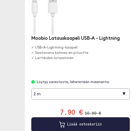
Moobio Latauskaapeli USB-A - Lightning
✓ USB-A-Lightning-kaapeli
✓ Saatavana kolmea eri pituutta
✓ Laitteiden lataaminen
Löytyy varastosta, lähetetään maananta..
▾
2 m
7.90 €
10.90 €
Lisää ostoskoriin