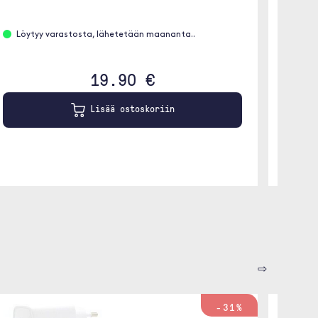
Etäta
Löytyy varastosta, lähetetään maananta..
1 m
19.90 €
Lisää ostoskoriin
⇨
-31%