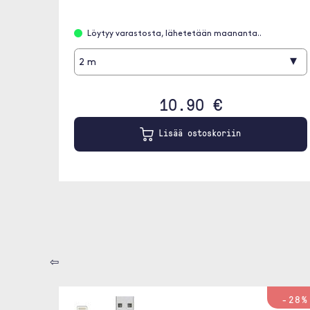
Löytyy varastosta, lähetetään maananta..
▾
2 m
10.90 €
Lisää ostoskoriin
⇦
-28%