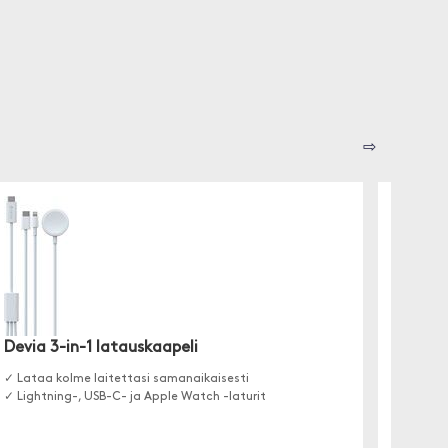
⇨
Apple
Devia 3-in-1 latauskaapeli
Lightnin
✓ Lataa kolme laitettasi samanaikaisesti
synkrono
✓ Lightning-, USB-C- ja Apple Watch -laturit