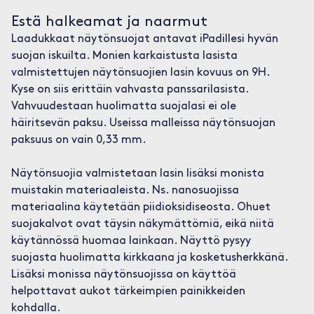
Estä halkeamat ja naarmut
Laadukkaat näytönsuojat antavat iPadillesi hyvän
suojan iskuilta. Monien karkaistusta lasista
valmistettujen näytönsuojien lasin kovuus on 9H.
Kyse on siis erittäin vahvasta panssarilasista.
Vahvuudestaan huolimatta suojalasi ei ole
häiritsevän paksu. Useissa malleissa näytönsuojan
paksuus on vain 0,33 mm.
Näytönsuojia valmistetaan lasin lisäksi monista
muistakin materiaaleista. Ns. nanosuojissa
materiaalina käytetään piidioksidiseosta. Ohuet
suojakalvot ovat täysin näkymättömiä, eikä niitä
käytännössä huomaa lainkaan. Näyttö pysyy
suojasta huolimatta kirkkaana ja kosketusherkkänä.
Lisäksi monissa näytönsuojissa on käyttöä
helpottavat aukot tärkeimpien painikkeiden
kohdalla.