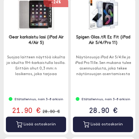
-24%
Gear karkaistu lasi (iPad Air
Spigen Glas.tR Ez Fit (iPad
4/Air 5)
Air 5/4/Pro 11)
Suojaa laitteen näyttöä iskuilta
Näytönsuoja iPad Air 5/4:lle ja
ja iskuilta 9H-karkaistulla lasilla.
iPad Pro 11:lle. Sen mukana tulee
Erittäin ohut 0,3 mm: n
asennusalusta, joka tekee
lasikerros, joka tarjoaa
näytönsuojan asentamisesta
naarmuuntumattoman näytön
erittäin helppoa ja nopeaa.
ja suojaa laitteen alkuperäistä
näyttöä.
Etätallennus, noin 3-8 arkisin
Etätallennus, noin 3-8 arkisin
21.90 €
28.90 €
28.90 €
Lisää ostoskoriin
Lisää ostoskoriin