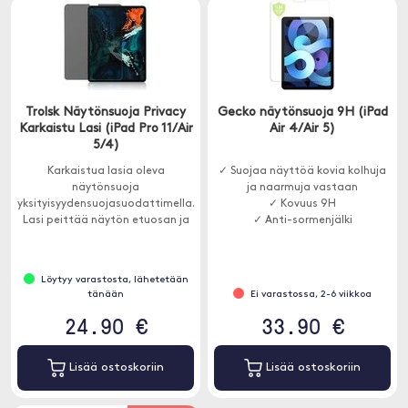
Trolsk Näytönsuoja Privacy
Gecko näytönsuoja 9H (iPad
Karkaistu Lasi (iPad Pro 11/Air
Air 4/Air 5)
5/4)
Karkaistua lasia oleva
✓ Suojaa näyttöä kovia kolhuja
näytönsuoja
ja naarmuja vastaan
yksityisyydensuojasuodattimella.
✓ Kovuus 9H
Lasi peittää näytön etuosan ja
✓ Anti-sormenjälki
suojaa naarmuilta ja kolhuilta.
Löytyy varastosta, lähetetään
tänään
Ei varastossa, 2-6 viikkoa
24.90 €
33.90 €
Lisää ostoskoriin
Lisää ostoskoriin