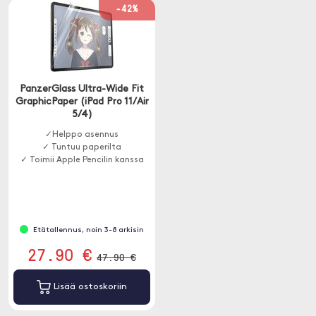
-42%
PanzerGlass Ultra-Wide Fit
GraphicPaper (iPad Pro 11/Air
5/4)
✓Helppo asennus
✓ Tuntuu paperilta
✓ Toimii Apple Pencilin kanssa
Etätallennus, noin 3-8 arkisin
27.90 €
47.90 €
Lisää ostoskoriin