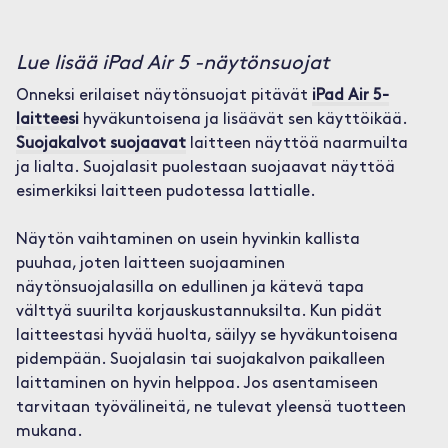
Lue lisää iPad Air 5 -näytönsuojat
Onneksi erilaiset näytönsuojat pitävät
iPad Air 5-
laitteesi
hyväkuntoisena ja lisäävät sen käyttöikää.
Suojakalvot suojaavat
laitteen näyttöä naarmuilta
ja lialta. Suojalasit puolestaan suojaavat näyttöä
esimerkiksi laitteen pudotessa lattialle.
Näytön vaihtaminen on usein hyvinkin kallista
puuhaa, joten laitteen suojaaminen
näytönsuojalasilla on edullinen ja kätevä tapa
välttyä suurilta korjauskustannuksilta. Kun pidät
laitteestasi hyvää huolta, säilyy se hyväkuntoisena
pidempään. Suojalasin tai suojakalvon paikalleen
laittaminen on hyvin helppoa. Jos asentamiseen
tarvitaan työvälineitä, ne tulevat yleensä tuotteen
mukana.