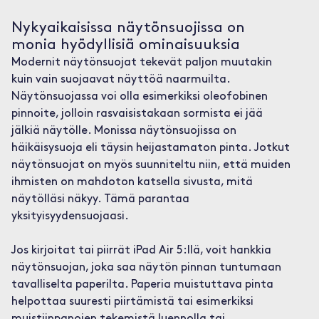
Nykyaikaisissa näytönsuojissa on
monia hyödyllisiä ominaisuuksia
Modernit näytönsuojat tekevät paljon muutakin
kuin vain suojaavat näyttöä naarmuilta.
Näytönsuojassa voi olla esimerkiksi oleofobinen
pinnoite, jolloin rasvaisistakaan sormista ei jää
jälkiä näytölle. Monissa näytönsuojissa on
häikäisysuoja eli täysin heijastamaton pinta. Jotkut
näytönsuojat on myös suunniteltu niin, että muiden
ihmisten on mahdoton katsella sivusta, mitä
näytölläsi näkyy. Tämä parantaa
yksityisyydensuojaasi.
Jos kirjoitat tai piirrät iPad Air 5:llä, voit hankkia
näytönsuojan, joka saa näytön pinnan tuntumaan
tavalliselta paperilta. Paperia muistuttava pinta
helpottaa suuresti piirtämistä tai esimerkiksi