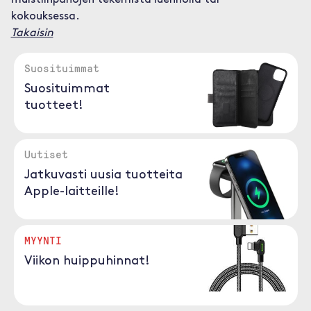
muistiinpanojen tekemistä luennolla tai
kokouksessa.
Takaisin
Suosituimmat
Suosituimmat
tuotteet!
Uutiset
Jatkuvasti uusia tuotteita
Apple-laitteille!
MYYNTI
Viikon huippuhinnat!