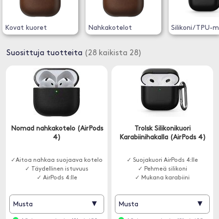
Kovat kuoret
Nahkakotelot
Silikoni/TPU-m
Suosittuja tuotteita
(28 kaikista 28)
Nomad nahkakotelo (AirPods
Trolsk Silikonikuori
4)
Karabiinihakalla (AirPods 4)
✓Aitoa nahkaa suojaava kotelo
✓ Suojakuori AirPods 4:lle
✓ Täydellinen istuvuus
✓ Pehmeä silikoni
✓ AirPods 4:lle
✓ Mukana karabiini
▾
▾
Musta
Musta