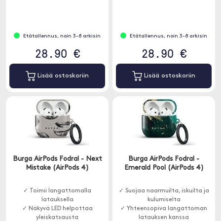
Kevyt ja joustava sign
Etätallennus, noin 3-8 arkisin
Etätallennus, noin 3-8 arkisin
28.90 €
28.90 €
Lisää ostoskoriin
Lisää ostoskoriin
Burga AirPods Fodral - Next
Burga AirPods Fodral -
Mistake (AirPods 4)
Emerald Pool (AirPods 4)
✓ Toimii langattomalla
✓ Suojaa naarmuilta, iskuilta ja
latauksella
kulumiselta
✓ Näkyvä LED helpottaa
✓ Yhteensopiva langattoman
yleiskatsausta
latauksen kanssa