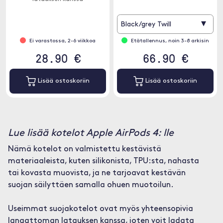
✓ LED-indikaattori näkyvissä
▾
Black/grey Twill
Ei varastossa, 2-6 viikkoa
Etätallennus, noin 3-8 arkisin
28.90 €
66.90 €
Lisää ostoskoriin
Lisää ostoskoriin
Lue lisää kotelot Apple AirPods 4: lle
Nämä kotelot on valmistettu kestävistä
materiaaleista, kuten silikonista, TPU:sta, nahasta
tai kovasta muovista, ja ne tarjoavat kestävän
suojan säilyttäen samalla ohuen muotoilun.
Useimmat suojakotelot ovat myös yhteensopivia
langattoman latauksen kanssa, joten voit ladata