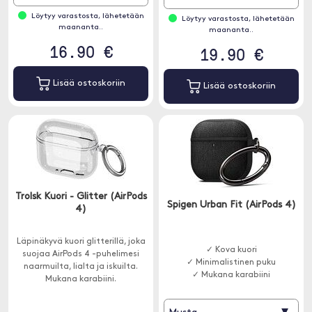
Löytyy varastosta, lähetetään
Löytyy varastosta, lähetetään
maananta..
maananta..
16.90 €
19.90 €
Lisää ostoskoriin
Lisää ostoskoriin
Trolsk Kuori - Glitter (AirPods
Spigen Urban Fit (AirPods 4)
4)
Läpinäkyvä kuori glitterillä, joka
✓ Kova kuori
suojaa AirPods 4 -puhelimesi
✓ Minimalistinen puku
naarmuilta, lialta ja iskuilta.
✓ Mukana karabiini
Mukana karabiini.