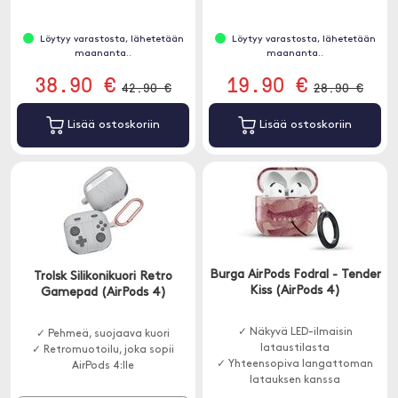
Löytyy varastosta, lähetetään
Löytyy varastosta, lähetetään
maananta..
maananta..
38.90 €
19.90 €
42.90 €
28.90 €
Lisää ostoskoriin
Lisää ostoskoriin
Burga AirPods Fodral - Tender
Trolsk Silikonikuori Retro
Kiss (AirPods 4)
Gamepad (AirPods 4)
✓ Näkyvä LED-ilmaisin
✓ Pehmeä, suojaava kuori
lataustilasta
✓ Retromuotoilu, joka sopii
✓ Yhteensopiva langattoman
AirPods 4:lle
latauksen kanssa
✓ Ohut muotoilu