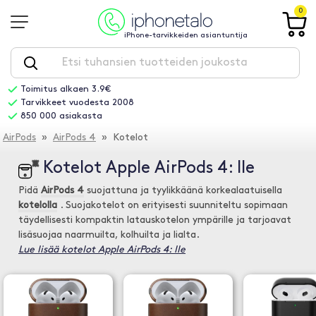
0
iPhone-tarvikkeiden asiantuntija
Toimitus alkaen 3.9€
Tarvikkeet vuodesta 2008
850 000 asiakasta
AirPods
»
AirPods 4
» Kotelot
Kotelot Apple AirPods 4: lle
Pidä
AirPods 4
suojattuna ja tyylikkäänä korkealaatuisella
kotelolla
. Suojakotelot on erityisesti suunniteltu sopimaan
täydellisesti kompaktin latauskotelon ympärille ja tarjoavat
lisäsuojaa naarmuilta, kolhuilta ja lialta.
Lue lisää kotelot Apple AirPods 4: lle