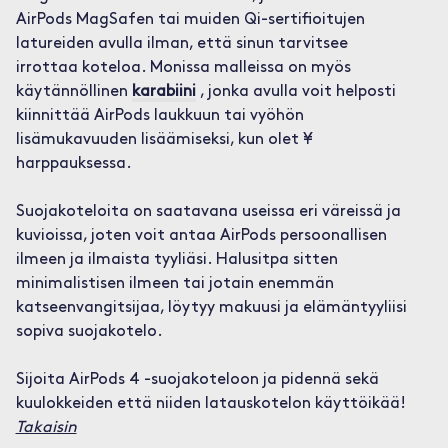
AirPods MagSafen tai muiden Qi-sertifioitujen
latureiden avulla ilman, että sinun tarvitsee
irrottaa koteloa. Monissa malleissa on myös
käytännöllinen
karabiini
, jonka avulla voit helposti
kiinnittää AirPods laukkuun tai vyöhön
lisämukavuuden lisäämiseksi, kun olet ¥
harppauksessa.
Suojakoteloita on saatavana useissa eri väreissä ja
kuvioissa, joten voit antaa AirPods persoonallisen
ilmeen ja ilmaista tyyliäsi. Halusitpa sitten
minimalistisen ilmeen tai jotain enemmän
katseenvangitsijaa, löytyy makuusi ja elämäntyyliisi
sopiva suojakotelo.
Sijoita AirPods 4 -suojakoteloon ja pidennä sekä
kuulokkeiden että niiden latauskotelon käyttöikää!
Takaisin