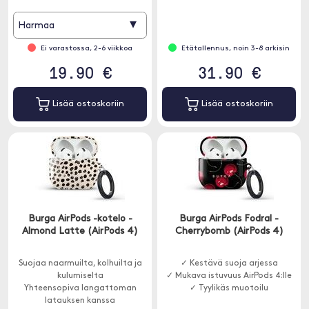
▾
Harmaa
Ei varastossa, 2-6 viikkoa
Etätallennus, noin 3-8 arkisin
19.90 €
31.90 €
Lisää ostoskoriin
Lisää ostoskoriin
Burga AirPods -kotelo -
Burga AirPods Fodral -
Almond Latte (AirPods 4)
Cherrybomb (AirPods 4)
Suojaa naarmuilta, kolhuilta ja
✓ Kestävä suoja arjessa
kulumiselta
✓ Mukava istuvuus AirPods 4:lle
Yhteensopiva langattoman
✓ Tyylikäs muotoilu
latauksen kanssa