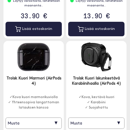
Löytyy varastosta, lähetetään
Löytyy varastosta, lähetetään
maananta..
maananta..
33.90 €
13.90 €
Lisää ostoskoriin
Lisää ostoskoriin
Trolsk Kuori Marmori (AirPods
Trolsk Kuori Iskunkestävä
4)
Karabiinihaalla (AirPods 4)
✓Kova kuori marmorikuviolla
✓Kova, kestävä kuori
✓ Yhteensopiva langattoman
✓ Karabiini
latauksen kanssa
✓ Suojahattu
▾
▾
Musta
Musta