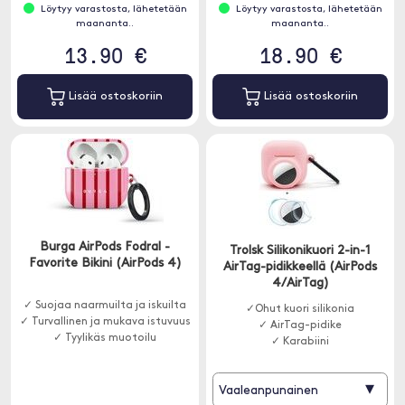
Löytyy varastosta, lähetetään
Löytyy varastosta, lähetetään
maananta..
maananta..
13.90 €
18.90 €
Lisää ostoskoriin
Lisää ostoskoriin
Burga AirPods Fodral -
Trolsk Silikonikuori 2-in-1
Favorite Bikini (AirPods 4)
AirTag-pidikkeellä (AirPods
4/AirTag)
✓ Suojaa naarmuilta ja iskuilta
✓Ohut kuori silikonia
✓ Turvallinen ja mukava istuvuus
✓ AirTag-pidike
✓ Tyylikäs muotoilu
✓ Karabiini
▾
Vaaleanpunainen