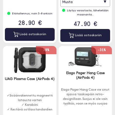
▾
Musta
Löytyy varastosta, lähetetään
Etätallennus, noin 3-8 arkisin
maananta..
28.90 €
47.90 €
Lisää ostoskoriin
Lisää ostoskoriin
-9%
-31%
Elago Pager Hang Case
(AirPods 4)
UAG Plasma Case (AirPods 4)
Elago Pager Hang Case vie sinut
ajassa taaksepäin retro-
✓Sisäänrakennettu magneetti
designillaan. Suojus ei ole vain
latausta varten
tyylikäs, vaan se myös suojaa
✓ Karabiini
AirPods 4 -puhelimesi
✓ Kestävä sotilasstandardien
naarmuilta, lialta ja iskuilta.
mukaan