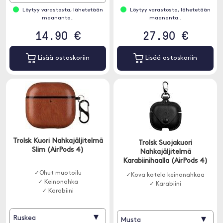
Löytyy varastosta, lähetetään
Löytyy varastosta, lähetetään
maananta..
maananta..
14.90 €
27.90 €
Lisää ostoskoriin
Lisää ostoskoriin
Trolsk Kuori Nahkajäljitelmä
Trolsk Suojakuori
Slim (AirPods 4)
Nahkajäljitelmä
Karabiinihaalla (AirPods 4)
✓Ohut muotoilu
✓Kova kotelo keinonahkaa
✓ Keinonahka
✓ Karabiini
✓ Karabiini
▾
Ruskea
▾
Musta