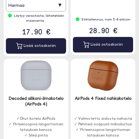
▾
Harmaa
Löytyy varastosta, lähetetään
Etätallennus, noin 3-8 arkisin
maananta..
28.90 €
17.90 €
Lisää ostoskoriin
Lisää ostoskoriin
Decoded silikoni-ilmakotelo
AirPods 4 Fixed nahkakotelo
(AirPods 4)
✓Ohut kotelo AirPods
✓ Valmistettu aidosta nahasta
✓ Yhteensopiva langattoman
✓ Pehmeä sisäpuoli mikrokuitua
latauksen kanssa
✓ Yhteensopiva langattoman
✓ Sileä pinta
latauksen kanssa