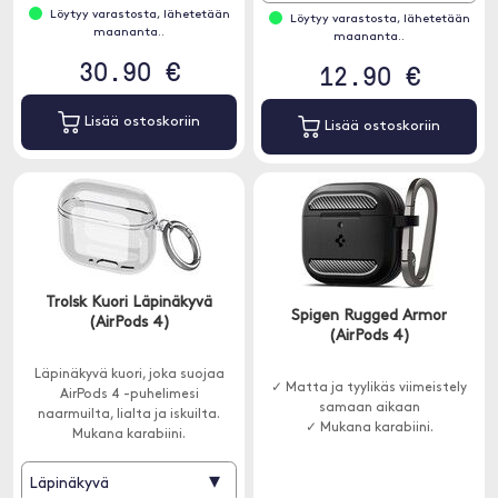
Löytyy varastosta, lähetetään
Löytyy varastosta, lähetetään
maananta..
maananta..
30.90 €
12.90 €
Lisää ostoskoriin
Lisää ostoskoriin
Trolsk Kuori Läpinäkyvä
Spigen Rugged Armor
(AirPods 4)
(AirPods 4)
Läpinäkyvä kuori, joka suojaa
✓ Matta ja tyylikäs viimeistely
AirPods 4 -puhelimesi
samaan aikaan
naarmuilta, lialta ja iskuilta.
✓ Mukana karabiini.
Mukana karabiini.
▾
Läpinäkyvä