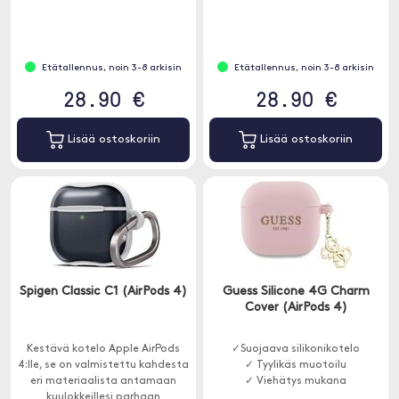
✓ Kestävä naarmuuntumista
✓ Näkyvä LED-ilmaisin
vastaan
Etätallennus, noin 3-8 arkisin
Etätallennus, noin 3-8 arkisin
28.90 €
28.90 €
Lisää ostoskoriin
Lisää ostoskoriin
Spigen Classic C1 (AirPods 4)
Guess Silicone 4G Charm
Cover (AirPods 4)
Kestävä kotelo Apple AirPods
✓Suojaava silikonikotelo
4:lle, se on valmistettu kahdesta
✓ Tyylikäs muotoilu
eri materiaalista antamaan
✓ Viehätys mukana
kuulokkeillesi parhaan