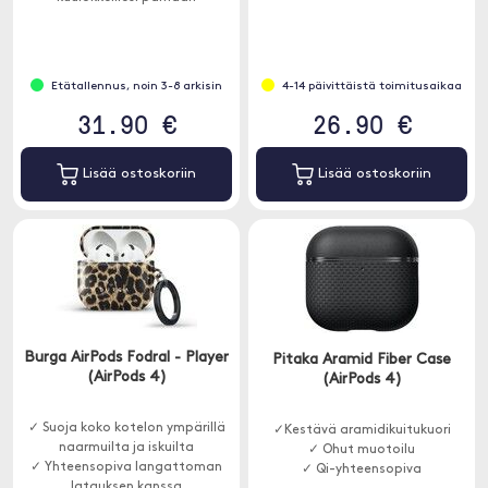
mahdollisen suojan.
Etätallennus, noin 3-8 arkisin
4-14 päivittäistä toimitusaikaa
31.90 €
26.90 €
Lisää ostoskoriin
Lisää ostoskoriin
Burga AirPods Fodral - Player
Pitaka Aramid Fiber Case
(AirPods 4)
(AirPods 4)
✓ Suoja koko kotelon ympärillä
✓Kestävä aramidikuitukuori
naarmuilta ja iskuilta
✓ Ohut muotoilu
✓ Yhteensopiva langattoman
✓ Qi-yhteensopiva
latauksen kanssa