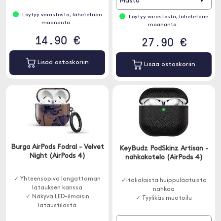
▾
Musta
Löytyy varastosta, lähetetään
Löytyy varastosta, lähetetään
maananta..
maananta..
14.90 €
27.90 €
Lisää ostoskoriin
Lisää ostoskoriin
Burga AirPods Fodral - Velvet
KeyBudz PodSkinz Artisan -
Night (AirPods 4)
nahkakotelo (AirPods 4)
✓ Yhteensopiva langattoman
✓Italialaista huippulaatuista
latauksen kanssa
nahkaa
✓ Näkyvä LED-ilmaisin
✓ Tyylikäs muotoilu
lataustilasta
✓ Kestävä pinta