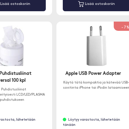
Lisää ostoskoriin
Lisää ostoskoriin
-7
Puhdistusliinat
Apple USB Power Adapter
ersal 100 kpl
Käytä tätä kompaktia ja kätevää USB
sovitinta iPhone tai iPodin lataamiseen
 Puhdistusliinat
erityisesti LCD/LED/PLASMA
puhdistukseen
rastosta, lähetetään
Löytyy varastosta, lähetetään
tänään