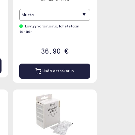
samanaikaisesti
▾
Musta
Löytyy varastosta, lähetetään
tänään
36.90 €
Lisää ostoskoriin