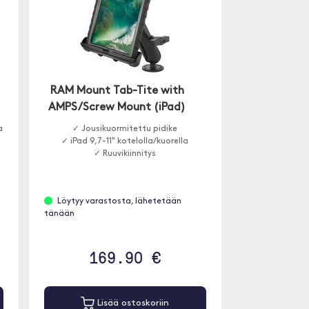
RAM Mount Tab-Tite with
AMPS/Screw Mount (iPad)
a
✓ Jousikuormitettu pidike
✓ iPad 9,7-11" kotelolla/kuorella
✓ Ruuvikiinnitys
Löytyy varastosta, lähetetään
tänään
169.90 €
Lisää ostoskoriin