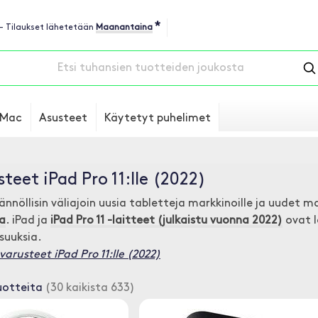
*
 - Tilaukset lähetetään
Maanantaina
Mac
Asusteet
Käytetyt puhelimet
steet iPad Pro 11:lle (2022)
nnöllisin väliajoin uusia tabletteja markkinoille ja uudet ma
ta
. iPad ja
iPad Pro 11 -laitteet (julkaistu vuonna 2022)
ovat lo
suuksia.
ävarusteet iPad Pro 11:lle (2022)
uotteita
(30 kaikista 633)