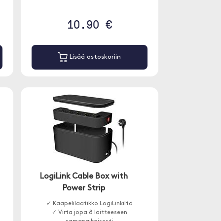
10.90 €
Lisää ostoskoriin
LogiLink Cable Box with
Power Strip
✓ Kaapelilaatikko LogiLinkiltä
✓ Virta jopa 8 laitteeseen