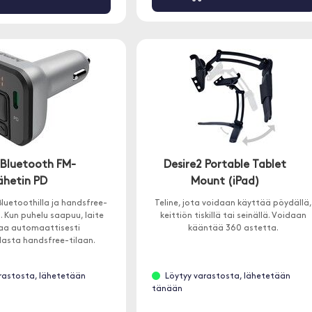
Bluetooth FM-
Desire2 Portable Tablet
ähetin PD
Mount (iPad)
luetoothilla ja handsfree-
Teline, jota voidaan käyttää pöydällä
. Kun puhelu saapuu, laite
keittiön tiskillä tai seinällä. Voidaan
aa automaattisesti
kääntää 360 astetta.
ilasta handsfree-tilaan.
rastosta, lähetetään
Löytyy varastosta, lähetetään
tänään