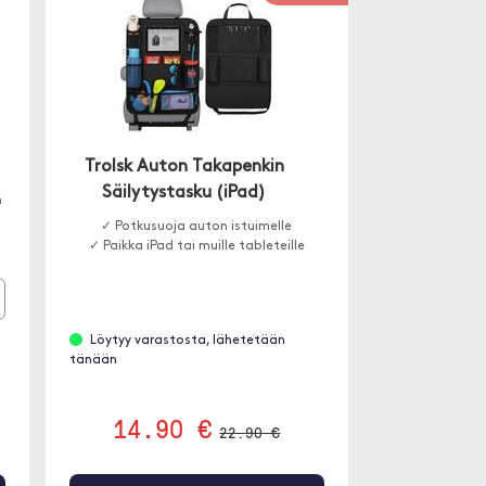
Trolsk Auton Takapenkin
Säilytystasku (iPad)
n
✓ Potkusuoja auton istuimelle
✓ Paikka iPad tai muille tableteille
Löytyy varastosta, lähetetään
tänään
14.90 €
22.90 €