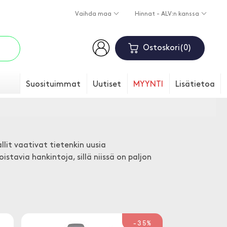
Vaihda maa
Hinnat - ALV:n kanssa
Ostoskori
0
Suosituimmat
Uutiset
MYYNTI
Lisätietoa
llit vaativat tietenkin uusia
istavia hankintoja, sillä niissä on paljon
-35%