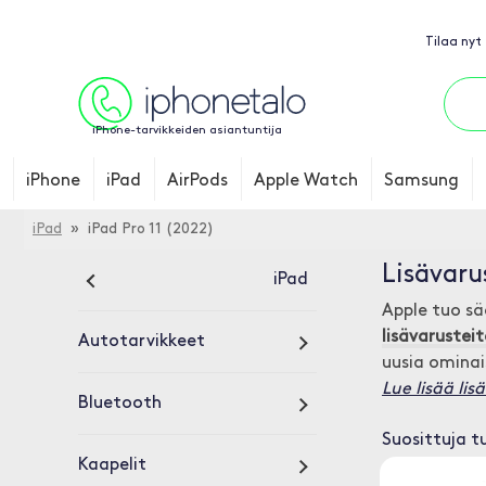
Tilaa nyt
iPhone-tarvikkeiden asiantuntija
iPhone
iPad
AirPods
Apple Watch
Samsung
iPad
» iPad Pro 11 (2022)
Lisävaru
iPad
Apple tuo sää
lisävarustei
Autotarvikkeet
uusia ominai
Lue lisää lis
Bluetooth
Suosittuja t
Kaapelit