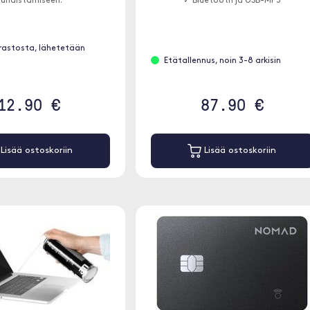
uhdistamiseen.
✓ Bluetooth ja USB-MP3
rastosta, lähetetään
Etätallennus, noin 3-8 arkisin
12.90 €
87.90 €
Lisää ostoskoriin
Lisää ostoskoriin