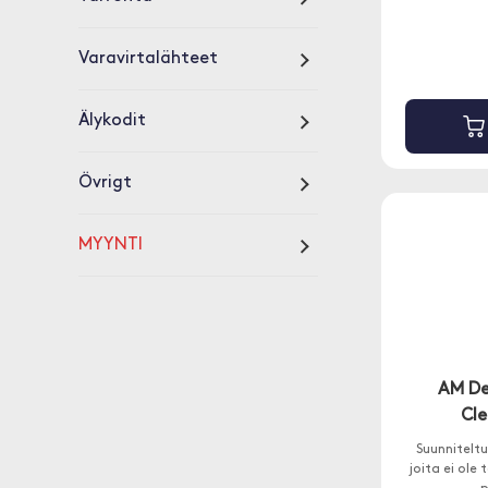
Varavirtalähteet
Älykodit
Övrigt
MYYNTI
AM De
Cl
Suunniteltu 
joita ei ole