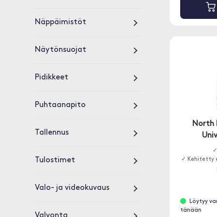
Näppäimistöt
Näytönsuojat
Pidikkeet
Puhtaanapito
North 
Tallennus
Univ
✓
Tulostimet
✓ Kehitetty 
Valo- ja videokuvaus
Löytyy va
tänään
Valvonta