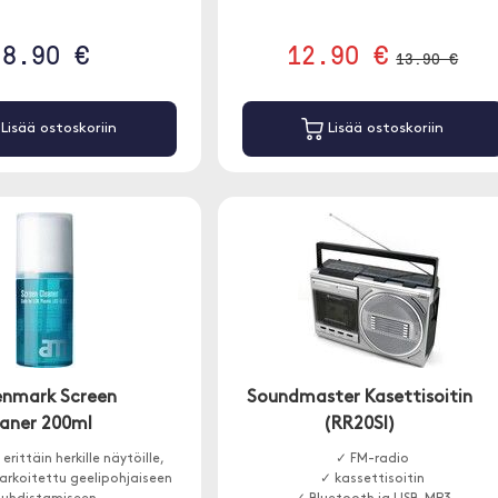
8.90 €
12.90 €
13.90 €
Lisää ostoskoriin
Lisää ostoskoriin
nmark Screen
Soundmaster Kasettisoitin
eaner 200ml
(RR20SI)
erittäin herkille näytöille,
✓ FM-radio
 tarkoitettu geelipohjaiseen
✓ kassettisoitin