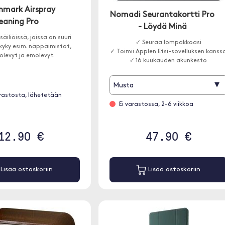
mark Airspray
Nomadi Seurantakortti Pro
eaning Pro
- Löydä Minä
säiliöissä, joissa on suuri
✓ Seuraa lompakkoasi
kyky esim. näppäimistöt,
✓ Toimii Applen Etsi-sovelluksen kanss
tolevyt ja emolevyt.
✓ 16 kuukauden akunkesto
▾
Musta
rastosta, lähetetään
Ei varastossa, 2-6 viikkoa
12.90 €
47.90 €
Lisää ostoskoriin
Lisää ostoskoriin