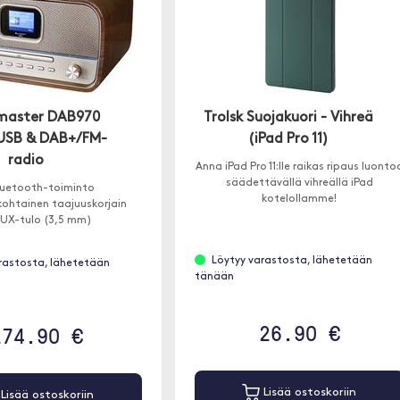
master DAB970
Trolsk Suojakuori - Vihreä
USB & DAB+/FM-
(iPad Pro 11)
radio
Anna iPad Pro 11:lle raikas ripaus luonto
säädettävällä vihreällä iPad
luetooth-toiminto
kotelollamme!
kohtainen taajuuskorjain
UX-tulo (3,5 mm)
Löytyy varastosta, lähetetään
rastosta, lähetetään
tänään
26.90 €
274.90 €
Lisää ostoskoriin
Lisää ostoskoriin