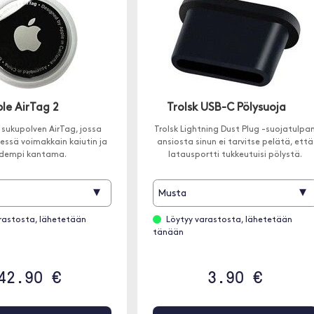
le AirTag 2
Trolsk USB-C Pölysuoja
sukupolven AirTag, jossa
Trolsk Lightning Dust Plug -suojatulpa
ssä voimakkain kaiutin ja
ansiosta sinun ei tarvitse pelätä, että
idempi kantama.
latausportti tukkeutuisi pölystä.
▾
▾
Musta
rastosta, lähetetään
Löytyy varastosta, lähetetään
tänään
42.90 €
3.90 €