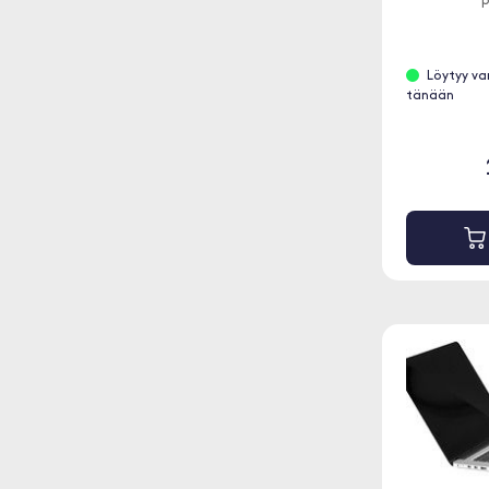
p
Löytyy va
tänään