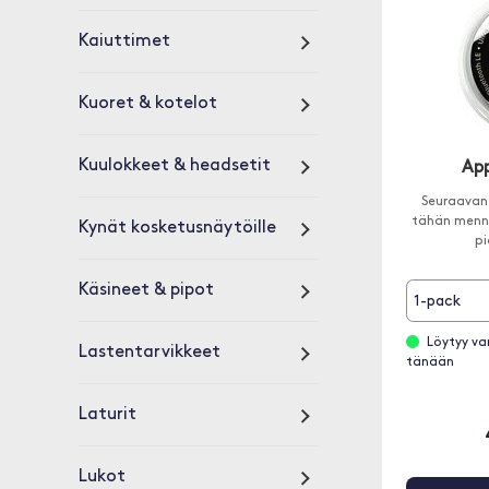
Kaiuttimet
Kuoret & kotelot
Kuulokkeet & headsetit
App
Seuraavan 
tähän menne
Kynät kosketusnäytöille
p
Käsineet & pipot
1-pack
Löytyy va
Lastentarvikkeet
tänään
Laturit
Lukot