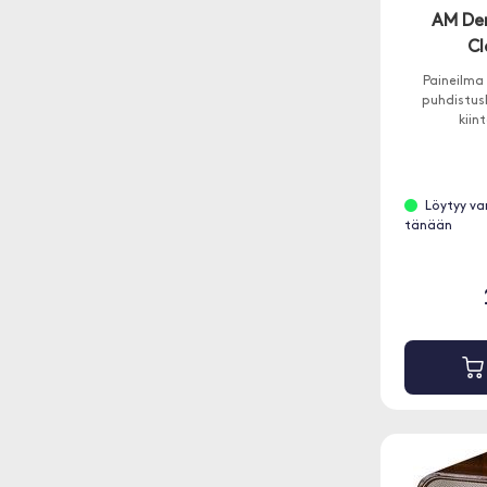
AM Den
Cl
Paineilma 
puhdistus
kiin
Löytyy va
tänään