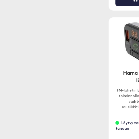
Hama 
l
FM-lähetin B
toiminnolla
vaiht
musiikkit
Löytyy va
tänään