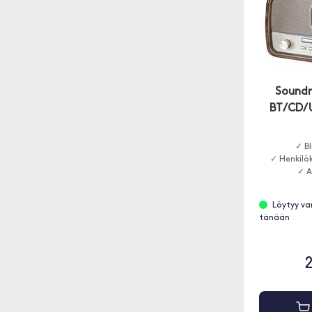
Sound
BT/CD/
✓ B
✓ Henkilö
✓ A
Löytyy va
tänään