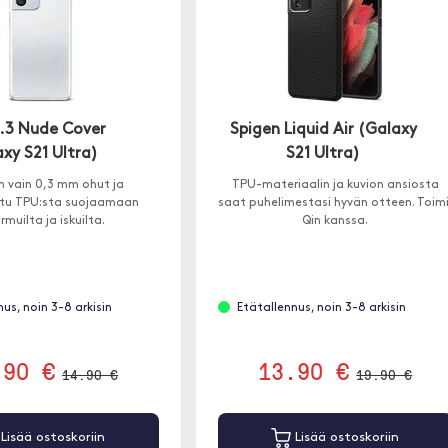
0.3 Nude Cover
Spigen Liquid Air (Galaxy
xy S21 Ultra)
S21 Ultra)
n vain 0,3 mm ohut ja
TPU-materiaalin ja kuvion ansiosta
ttu TPU:sta suojaamaan
saat puhelimestasi hyvän otteen. Toimi
muilta ja iskuilta.
Qin kanssa.
us, noin 3-8 arkisin
Etätallennus, noin 3-8 arkisin
.90 €
13.90 €
14.90 €
19.90 €
Lisää ostoskoriin
Lisää ostoskoriin