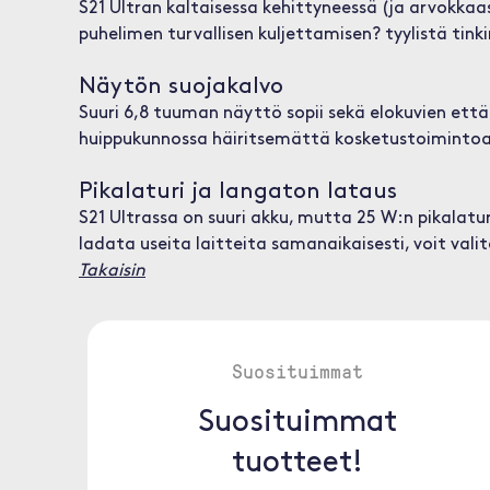
S21 Ultran kaltaisessa kehittyneessä (ja arvokkaa
puhelimen turvallisen kuljettamisen? tyylistä tin
Näytön suojakalvo
Suuri 6,8 tuuman näyttö sopii sekä elokuvien että
huippukunnossa häiritsemättä kosketustoimintoa
Pikalaturi ja langaton lataus
S21 Ultrassa on suuri akku, mutta 25 W:n pikalatur
ladata useita laitteita samanaikaisesti, voit va
Takaisin
Suosituimmat
Suosituimmat
tuotteet!