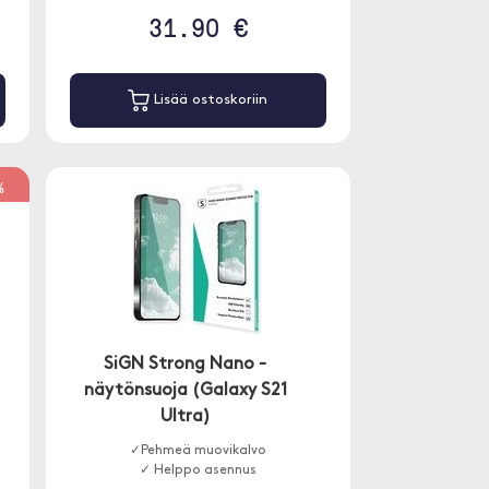
31.90 €
Lisää ostoskoriin
%
SiGN Strong Nano -
näytönsuoja (Galaxy S21
Ultra)
✓Pehmeä muovikalvo
✓ Helppo asennus