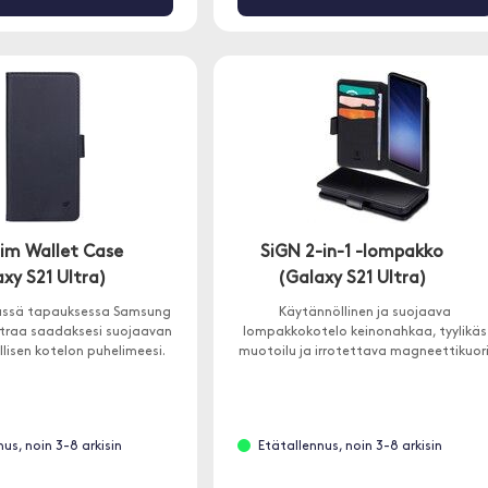
lim Wallet Case
SiGN 2-in-1 -lompakko
xy S21 Ultra)
(Galaxy S21 Ultra)
ässä tapauksessa Samsung
Käytännöllinen ja suojaava
ltraa saadaksesi suojaavan
lompakkokotelo keinonahkaa, tyylikäs
llisen kotelon puhelimeesi.
muotoilu ja irrotettava magneettikuori
us, noin 3-8 arkisin
Etätallennus, noin 3-8 arkisin