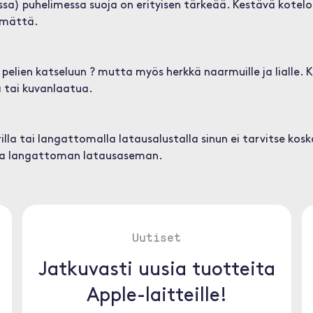
ssa) puhelimessa suoja on erityisen tärkeää. Kestävä kotel
kimättä.
 pelien katseluun ? mutta myös herkkä naarmuille ja lialle. 
 tai kuvanlaatua.
illa tai langattomalla latausalustalla sinun ei tarvitse ko
lita langattoman latausaseman.
Uutiset
Jatkuvasti uusia tuotteita
Apple-laitteille!