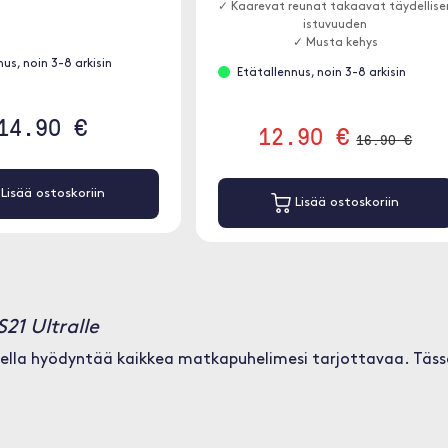
✓ Kaarevat reunat takaavat täydellise
istuvuuden
✓ Musta kehys
us, noin 3-8 arkisin
Etätallennus, noin 3-8 arkisin
14.90 €
12.90 €
16.90 €
Lisää ostoskoriin
Lisää ostoskoriin
21 Ultralle
della hyödyntää kaikkea matkapuhelimesi tarjottavaa. Tässä 