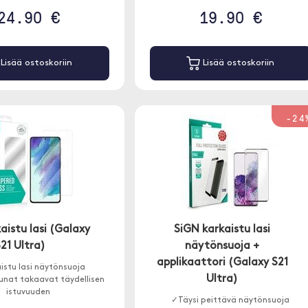
24.90 €
19.90 €
Lisää ostoskoriin
Lisää ostoskoriin
-24
aistu lasi (Galaxy
SiGN karkaistu lasi
21 Ultra)
näytönsuoja +
applikaattori (Galaxy S21
istu lasi näytönsuoja
Ultra)
eunat takaavat täydellisen
istuvuuden
✓Täysi peittävä näytönsuoja