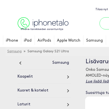
Tilaa nyt
iPhone-tarvikkeiden asiantuntija
iPhone
iPad
AirPods
Apple Watch
Samsung
Samsung
» Samsung Galaxy S21 Ultra
Lisävaru
Samsung
Onko Samsung
AMOLED-näytt
Kaapelit
Lue lisää li
Kuoret & kotelot
Suosittuja t
Laturit