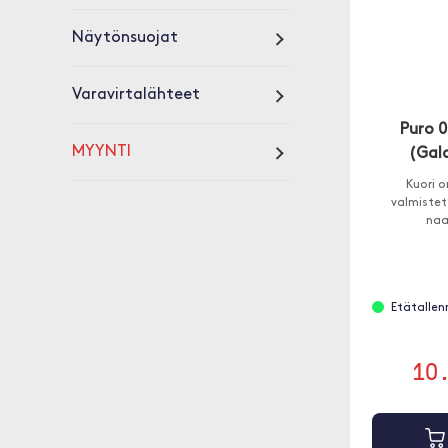
Näytönsuojat
Varavirtalähteet
Puro 
MYYNTI
(Gala
Kuori o
valmiste
naar
Etätallenn
10