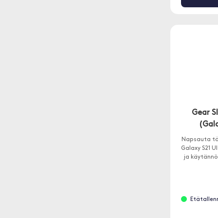
Gear S
(Gala
Napsauta t
Galaxy S21 U
ja käytännö
Etätallenn