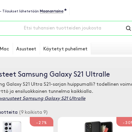
*
 - Tilaukset lähetetään
Maanantaina
Mac
Asusteet
Käytetyt puhelimet
steet Samsung Galaxy S21 Ultralle
 Galaxy S21 Ultra S21-sarjan huippumalli? todellinen voim
ö ja ensiluokkainen tunnelma kaikkialla.
sävarusteet Samsung Galaxy S21 Ultralle
uotteita
(9 kaikista 9)
-27%
-30