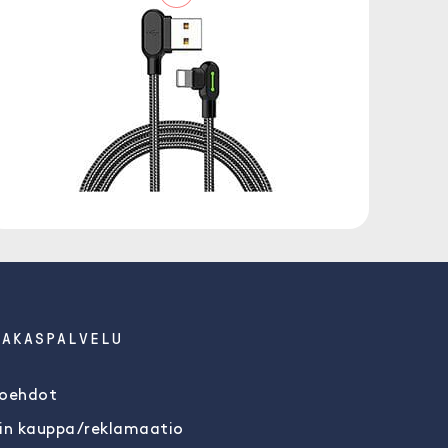
IAKASPALVELU
oehdot
in kauppa/reklamaatio