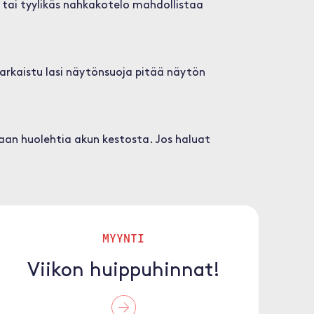
o tai tyylikäs nahkakotelo mahdollistaa
Karkaistu lasi näytönsuoja pitää näytön
skaan huolehtia akun kestosta. Jos haluat
MYYNTI
Viikon huippuhinnat!