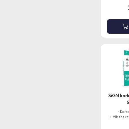
SiGN kark
S
✓Karka
✓ Viistot r