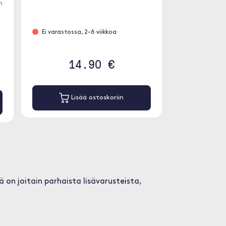
n
Ei varastossa, 2-6 viikkoa
14.90 €
Lisää ostoskoriin
on joitain parhaista lisävarusteista,