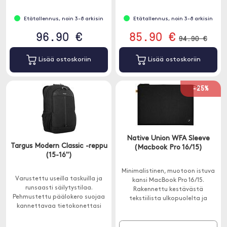
takaavat mukavuuden myös
raskaan kuorman kantamisessa.
Etätallennus, noin 3-8 arkisin
Etätallennus, noin 3-8 arkisin
96.90 €
85.90 €
94.90 €
Lisää ostoskoriin
Lisää ostoskoriin
-25%
Native Union WFA Sleeve
Targus Modern Classic -reppu
(Macbook Pro 16/15)
(15-16")
Minimalistinen, muotoon istuva
Varustettu useilla taskuilla ja
kansi MacBook Pro 16/15.
runsaasti säilytystilaa.
Rakennettu kestävästä
Pehmustettu päälokero suojaa
tekstiilista ulkopuolelta ja
kannettavaa tietokonettasi
pehmustetusta sisusta, joka on
sisältä, kun taas lukittavat
valmistettu
vetoketjut auttavat pitämään
kierrätysmateriaaleista.