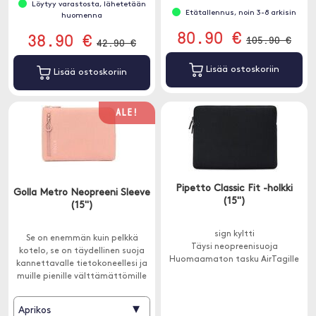
Löytyy varastosta, lähetetään
Etätallennus, noin 3-8 arkisin
huomenna
80.90 €
38.90 €
105.90 €
42.90 €
Lisää ostoskoriin
Lisää ostoskoriin
ALE!
Pipetto Classic Fit -holkki
Golla Metro Neopreeni Sleeve
(15")
(15")
sign kyltti
Se on enemmän kuin pelkkä
Täysi neopreenisuoja
kotelo, se on täydellinen suoja
Huomaamaton tasku AirTagille
kannettavalle tietokoneellesi ja
muille pienille välttämättömille
esineille.
▾
Aprikos