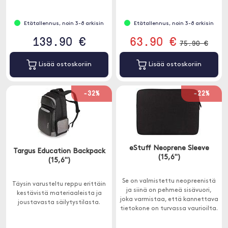
iskuilta.
tuuletettu selkäpehmusteet
takaavat mukavuuden myös
raskaan kuorman kantamisessa.
Etätallennus, noin 3-8 arkisin
Etätallennus, noin 3-8 arkisin
139.90 €
63.90 €
75.90 €
Lisää ostoskoriin
Lisää ostoskoriin
-32%
-22%
eStuff Neoprene Sleeve
Targus Education Backpack
(15,6")
(15,6")
Se on valmistettu neopreenistä
Täysin varusteltu reppu erittäin
ja siinä on pehmeä sisävuori,
kestävistä materiaaleista ja
joka varmistaa, että kannettava
joustavasta säilytystilasta.
tietokone on turvassa vaurioilta.