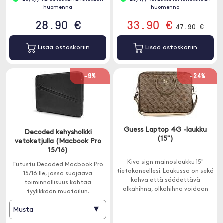
huomenna
huomenna
28.90 €
33.90 €
47.90 €
Lisää ostoskoriin
Lisää ostoskoriin
-9%
-24%
Guess Laptop 4G -laukku
Decoded kehysholkki
(15")
vetoketjulla (Macbook Pro
15/16)
Kiva sign mainoslaukku 15"
Tutustu Decoded Macbook Pro
tietokoneellesi. Laukussa on sekä
15/16:lle, jossa suojaava
kahva että säädettävä
toiminnallisuus kohtaa
olkahihna, olkahihna voidaan
tyylikkään muotoilun.
myös irrottaa.
▾
Musta