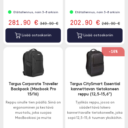
Etätallennus, noin 3-8 arkisin
Etätallennus, noin 3-8 arkisin
281.90 €
202.90 €
349.90 €
246.90 €
Lisää ostoskoriin
Lisää ostoskoriin
-16%
Targus Corporate Traveller
Targus CitySmart Essential
Backpack (Macbook Pro
kannettavan tietokoneen
15/16)
reppu (12,5-15,6")
Reppu sinulle tien päällä. Siinä on
Tyylikäs reppu, jossa on
ergonominen ja kestävä
säädettävä lokero
muotoilu, joka suojaa
kannettavalle tietokoneelle, joka
MacBookiasi ja muita
sopii 12,5-15,6 tuuman yksiköihin.
pakkauksia putoamisilta ja
Pehmustetut olkaimet ja