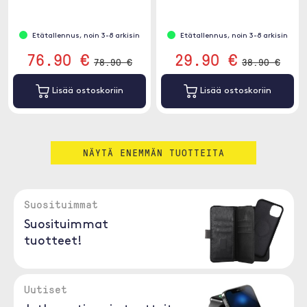
kantokahva.
kannettavan tietokoneen
turvallisuudesta.
Etätallennus, noin 3-8 arkisin
Etätallennus, noin 3-8 arkisin
76.90 €
29.90 €
78.90 €
38.90 €
Lisää ostoskoriin
Lisää ostoskoriin
NÄYTÄ ENEMMÄN TUOTTEITA
Suosituimmat
Suosituimmat
tuotteet!
Uutiset