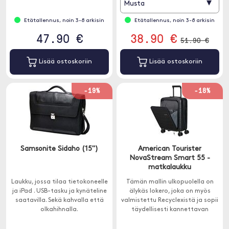
▾
Musta
varusteesi turvassa ulkopuolelta.
Etätallennus, noin 3-8 arkisin
Etätallennus, noin 3-8 arkisin
47.90 €
38.90 €
51.90 €
Lisää ostoskoriin
Lisää ostoskoriin
-19%
-18%
Samsonite Sidaho (15")
American Tourister
NovaStream Smart 55 -
matkalaukku
Laukku, jossa tilaa tietokoneelle
Tämän mallin ulkopuolella on
ja iPad . USB-tasku ja kynäteline
älykäs lokero, joka on myös
saatavilla. Sekä kahvalla että
valmistettu Recyclexistä ja sopii
olkahihnalla.
täydellisesti kannettavan
tietokoneen säilyttämiseen.