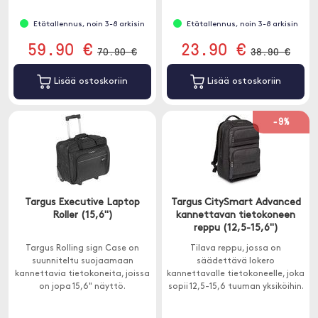
Etätallennus, noin 3-8 arkisin
Etätallennus, noin 3-8 arkisin
59.90 €
23.90 €
70.90 €
38.90 €
Lisää ostoskoriin
Lisää ostoskoriin
-9%
Targus Executive Laptop
Targus CitySmart Advanced
Roller (15,6")
kannettavan tietokoneen
reppu (12,5-15,6")
Targus Rolling sign Case on
Tilava reppu, jossa on
suunniteltu suojaamaan
säädettävä lokero
kannettavia tietokoneita, joissa
kannettavalle tietokoneelle, joka
on jopa 15,6" näyttö.
sopii 12,5-15,6 tuuman yksiköihin.
Pehmustetut olkahihnat ja
tuuletettu selkäpehmusteet