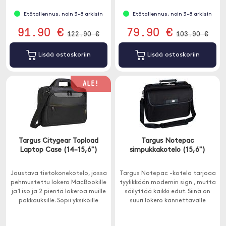
tietokoneen parhaalla tavalla.
Etätallennus, noin 3-8 arkisin
Etätallennus, noin 3-8 arkisin
91.90 €
79.90 €
122.90 €
103.90 €
Lisää ostoskoriin
Lisää ostoskoriin
ALE!
Targus Citygear Topload
Targus Notepac
Laptop Case (14-15,6")
simpukkakotelo (15,6")
Joustava tietokonekotelo, jossa
Targus Notepac -kotelo tarjoaa
pehmustettu lokero MacBookille
tyylikkään modernin sign , mutta
ja 1 iso ja 2 pientä lokeroa muille
säilyttää kaikki edut. Siinä on
pakkauksille. Sopii yksiköille
suuri lokero kannettavalle
välillä 14-15,6 ".
tietokoneelle ja pienemmät
taskut tarvikkeillesi.