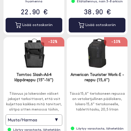
huomenna
Etätallennus, noin 3-8 arkisin
22.90 €
38.90 €
Lisää ostoskoriin
Lisää ostoskoriin
-32%
-10%
Tomtoc Slash-A64
American Tourister Work-E -
läppäreppu (15"-16")
reppu (15,6")
Tilavuus ja lokeroiden väliset
Tässä 15,6" tietokoneen repussa
jakajat tarkoittavat, että voit
on vetoketjullinen päälokero,
kuljettaa kaikkea mitä tarvitset,
lokero 15,6" tietokoneelle,
olitpa sitten menossa töihin,
tablettitasku, 20,5 litran
kouluun tai työmatkaan.
tilavuus ja se on valmistettu 100
▾
Musta/Harmaa
% rPet-polyesteristä.
Löytyy varastosta, lähetetään
Löytyy varastosta, lähetetään