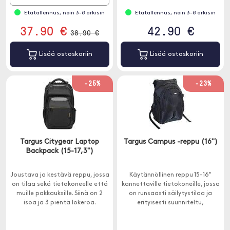
Etätallennus, noin 3-8 arkisin
Etätallennus, noin 3-8 arkisin
37.90 €
42.90 €
38.90 €
Lisää ostoskoriin
Lisää ostoskoriin
-25%
-23%
Targus Citygear Laptop
Targus Campus -reppu (16")
Backpack (15-17,3")
Joustava ja kestävä reppu, jossa
Käytännöllinen reppu 15-16"
on tilaa sekä tietokoneelle että
kannettaville tietokoneille, jossa
muille pakkauksille. Siinä on 2
on runsaasti säilytystilaa ja
isoa ja 3 pientä lokeroa.
erityisesti suunniteltu,
pehmustettu tietokonelokero
ompelemaan kannettavan