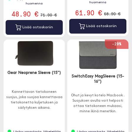
huomenna
huomenna
61.90 €
48.90 €
68.90 €
71.90 €
Lisää ostoskoriin
Lisää ostoskoriin
-29%
Gear Neoprene Sleeve (15")
SwitchEasy MagSleeve (15-
16")
Kannettavan tietokoneen
Ohut ja kevyt kotelo Macbook .
suojus, joka suojaa kannettavaa
Suojuksen avulla voit helposti
tietokonetta kuljetuksen ja
ottaa tietokoneen mukaasi,
säilytyksen aikana.
minne ikinä menetkin.
Löytyy varastosta, lähetetään
Löytyy varastosta, lähetetään