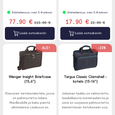
Etätallennus, noin 3-8 arkisin
Etätallennus, noin 3-8 arkisin
77.90 €
17.90 €
113.90 €
22.90 €
Lisää ostoskoriin
Lisää ostoskoriin
ALE!
-23%
Wenger Insight Briefcase
Targus Classic Clamshell -
(15,6")
kotelo (15-16")
Klassinen tietokonekotelo, jossa
Jokainen laukku on valmistettu
on pehmustettu lokero
laadukkaista materiaaleista ja
MacBookille ja kaksi pientä
siinä on suojaava pehmustettu
ulkolokeroa. Laukussa on
kannettavan tietokoneen osa,
irrotettava olkahihna ja mukava
joten voit olla varma