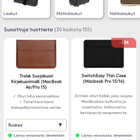
Laukut
Matkalaukut
Nahkalaukut
Suosittuja tuotteita
(30 kaikista 155)
-19%
SwitchEasy Thin Case
Trolsk Suojakuori
(Macbook Pro 15/16)
Kirjekuorimalli (MacBook
Air/Pro 15)
Erittäin ohut holkki, joka suojaa
✓ Ohut hiha keinonahkaa
MacBookiasi kolhuilta ja
✓ Taitettava kansi
naarmuilta. Valmistettu
kolmijalkatoimintoa varten
kestävästä neopreenista.
▾
Ruskea
Löytyy varastosta, lähetetään
Löytyy varastosta, lähetetään