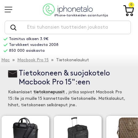
0
iPhone-tarvikkeiden asiantuntija
Toimitus alkaen 3.9€
Tarvikkeet vuodesta 2008
850 000 asiakasta
Mac
»
Macbook Pro 15
» Tietokonelaukut
Tietokoneen & suojakotelo
Macbook Pro 15":een
Kaikenlaiset
tietokonepussit
, jotka sopivat Macbook Pro
15: lle ja muille 15 kannettaville tietokoneille. Matkalaukut,
hihat, tietokoneen selkäreput jne.