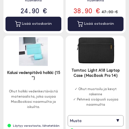
huomenna
huomenna
24.90 €
38.90 €
47.90 €
Lisää ostoskoriin
Lisää ostoskoriin
Tomtoc Light A18 Laptop
Kalusi vedenpitävä holkki (15
Case (MacBook Pro 14)
")
✓ Ohut muotoilu ja kevyt
Ohut holkki vedenkestävästä
rakenne
materiaalista, joka suojaa
✓ Pehmeä sisäpuoli suojaa
MacBookiasi naarmuilta ja
naarmuilta
iskuilta.
✓ Lisätasku tarvikkeille
▾
Musta
Löytyy varastosta, lähetetään