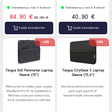
Etätallennus, noin 3-8 arkisin
Etätallennus, noin 3-8 arkisin
84.90 €
40.90 €
85.90 €
Lisää ostoskoriin
Lisää ostoskoriin
-16%
-39%
Targus 360 Perimeter Laptop
Targus CityGear 3 Laptop
Sleeve (15")
Sleeve (15,6")
Pehmustettu holkki, joka suojaa
Kestävä pehmustettu kotelo,
MacBook Pro 15: tä tyylikkäästi.
joka sopii jopa 15,6"
Pehmeä sisävuori varmistaa,
kannettaville tietokoneille.
että tietokoneesi voi välttää
naarmuja matkan varrella.