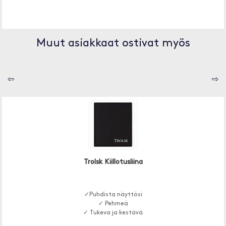
Muut asiakkaat ostivat myös
⇦
⇨
Trolsk Kiillotusliina
✓Puhdista näyttösi
✓ Pehmeä
✓ Tukeva ja kestävä