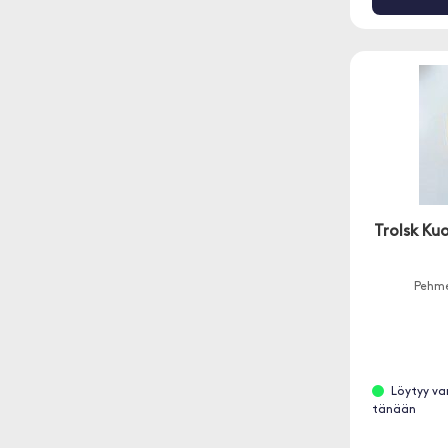
Trolsk Kuo
Pehme
Löytyy va
tänään