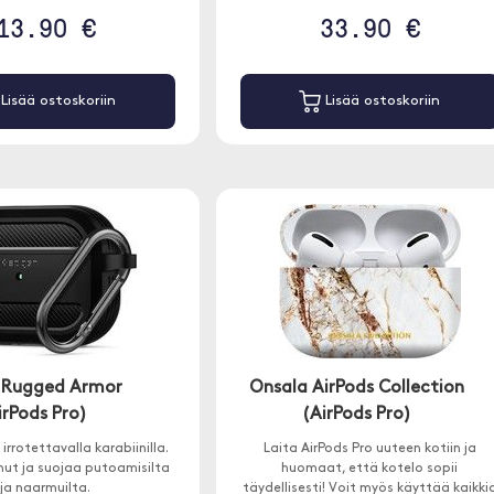
13.90 €
33.90 €
Lisää ostoskoriin
Lisää ostoskoriin
 Rugged Armor
Onsala AirPods Collection
irPods Pro)
(AirPods Pro)
irrotettavalla karabiinilla.
Laita AirPods Pro uuteen kotiin ja
hut ja suojaa putoamisilta
huomaat, että kotelo sopii
ja naarmuilta.
täydellisesti! Voit myös käyttää kaikki