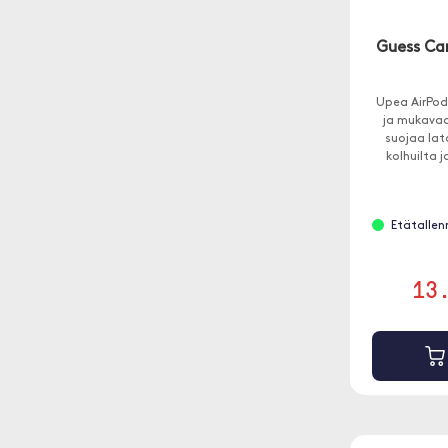
Guess Ca
Upea AirPods
ja mukavaa
suojaa lat
kolhuilta j
Etätallenn
13