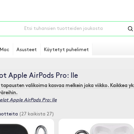
Mac
Asusteet
Käytetyt puhelimet
ot Apple AirPods Pro: lle
n
tapausten
valikoima kasvaa melkein joka viikko. Kaikkea yks
väreihin.
elot Apple AirPods Pro: lle
uotteita
(27 kaikista 27)