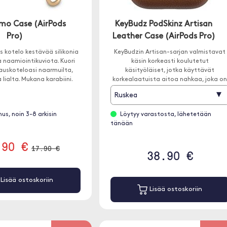
mo Case (AirPods
KeyBudz PodSkinz Artisan
Pro)
Leather Case (AirPods Pro)
 kotelo kestävää silikonia
KeyBudzin Artisan-sarjan valmistavat
 naamiointikuviota. Kuori
käsin korkeasti koulutetut
auskoteloasi naarmuilta,
käsityöläiset, jotka käyttävät
a lialta. Mukana karabiini.
korkealaatuista aitoa nahkaa, joka o
erityisesti valittu käytettäväksi näissä
▾
Ruskea
tapauksissa.
us, noin 3-8 arkisin
Löytyy varastosta, lähetetään
tänään
.90 €
17.90 €
38.90 €
Lisää ostoskoriin
Lisää ostoskoriin