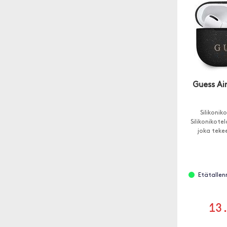
Guess Air
Silikonik
Silikonikote
joka teke
Etätallenn
13