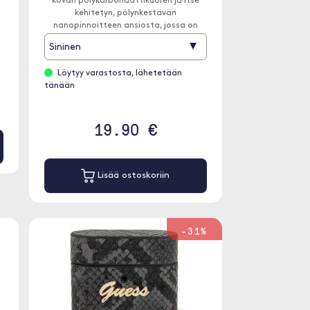
kovan polykarbonaattikuoren ja itse
kehitetyn, pölynkestävän
nanopinnoitteen ansiosta, jossa on
pehmeä nestemäinen silikonisydän.
▾
Sininen
Löytyy varastosta, lähetetään
tänään
19.90 €
Lisää ostoskoriin
-31%