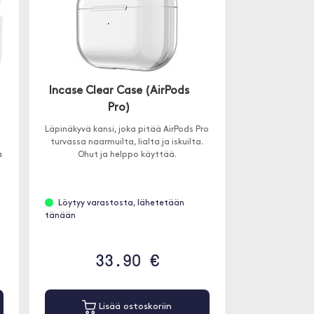
Incase Clear Case (AirPods
Pro)
Läpinäkyvä kansi, joka pitää AirPods Pro
turvassa naarmuilta, lialta ja iskuilta.
a
Ohut ja helppo käyttää.
Löytyy varastosta, lähetetään
tänään
33.90 €
Lisää ostoskoriin