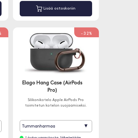
Lisää ostoskoriin
%
-32%
Elago Hang Case (AirPods
Pro)
Silikonikotelo Apple AirPods Pro
toimitetun kotelon suojaamiseksi.
▾
Tummanharmaa