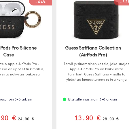
-44%
-52
Pods Pro Silicone
Guess Saffiano Collection
Case
(AirPods Pro)
otelo Apple AirPods Pro .
Tämä yksinomainen kotelo, joka suoja
lossa on upotettu kimallus,
Apple AirPods Pro on kaikki mitä
e siitä näkyvän joukossa.
tarvitset. Guess Saffiano -mallisto
yhdistää hienostuneen estetiikan ja
korkealaatuisen työn.
us, noin 3-8 arkisin
Etätallennus, noin 3-8 arkisin
.90 €
13.90 €
24.90 €
28.90 €