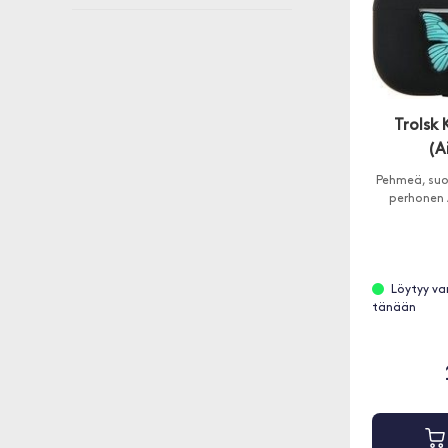
Trolsk 
(A
Pehmeä, suo
perhonen A
Löytyy va
tänään