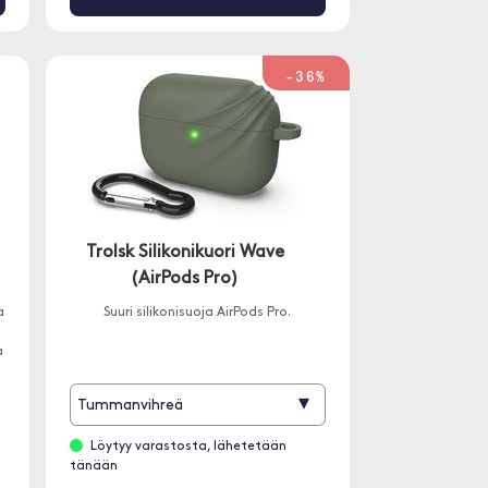
-36%
Trolsk Silikonikuori Wave
(AirPods Pro)
a
Suuri silikonisuoja AirPods Pro.
a
▾
Tummanvihreä
Löytyy varastosta, lähetetään
tänään