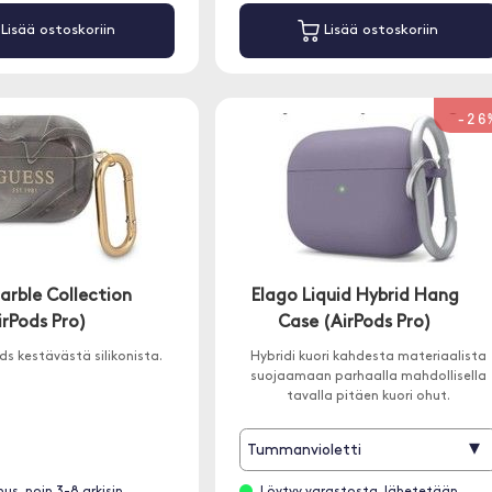
Lisää ostoskoriin
Lisää ostoskoriin
-26
arble Collection
Elago Liquid Hybrid Hang
irPods Pro)
Case (AirPods Pro)
ds kestävästä silikonista.
Hybridi kuori kahdesta materiaalista
suojaamaan parhaalla mahdollisella
tavalla pitäen kuori ohut.
▾
Tummanvioletti