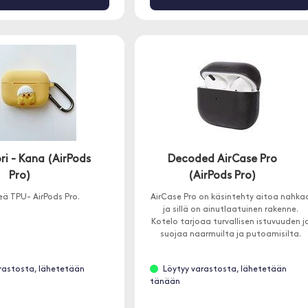
ri - Kana (AirPods
Decoded AirCase Pro
Pro)
(AirPods Pro)
ä TPU- AirPods Pro.
AirCase Pro on käsintehty aitoa nahka
ja sillä on ainutlaatuinen rakenne.
Kotelo tarjoaa turvallisen istuvuuden j
suojaa naarmuilta ja putoamisilta.
Kotelossa on TPU: n sisustus, joka
tarjoaa paremman suojan
rastosta, lähetetään
Löytyy varastosta, lähetetään
putoamisilta.
tänään