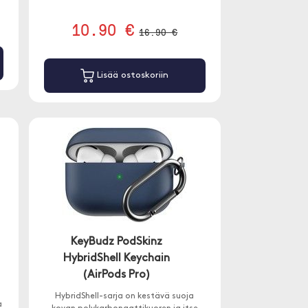
10.90 €
16.90 €
Lisää ostoskoriin
KeyBudz PodSkinz
HybridShell Keychain
(AirPods Pro)
HybridShell-sarja on kestävä suoja
a