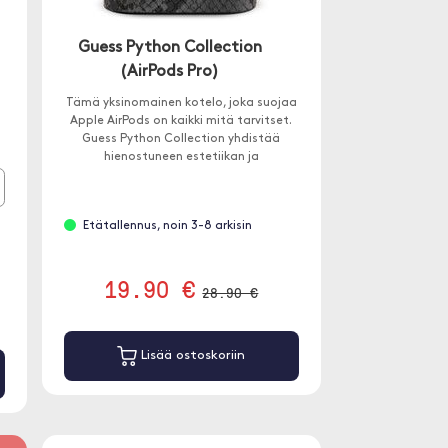
Guess Python Collection
(AirPods Pro)
Tämä yksinomainen kotelo, joka suojaa
Apple AirPods on kaikki mitä tarvitset.
Guess Python Collection yhdistää
n
hienostuneen estetiikan ja
korkealaatuisen työn.
Etätallennus, noin 3-8 arkisin
19.90 €
28.90 €
Lisää ostoskoriin