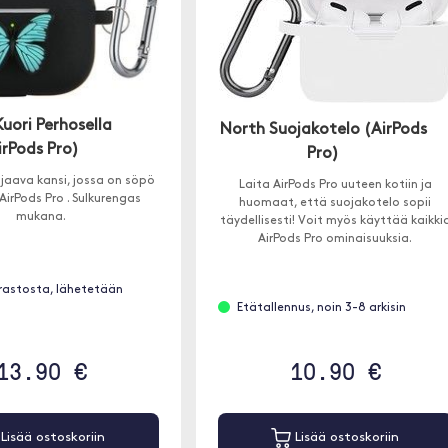
Kuori Perhosella
North Suojakotelo (AirPods
irPods Pro)
Pro)
jaava kansi, jossa on söpö
Laita AirPods Pro uuteen kotiin ja
irPods Pro . Sulkurengas
huomaat, että suojakotelo sopii
mukana.
täydellisesti! Voit myös käyttää kaikki
AirPods Pro ominaisuuksia.
rastosta, lähetetään
Etätallennus, noin 3-8 arkisin
13.90 €
10.90 €
Lisää ostoskoriin
Lisää ostoskoriin