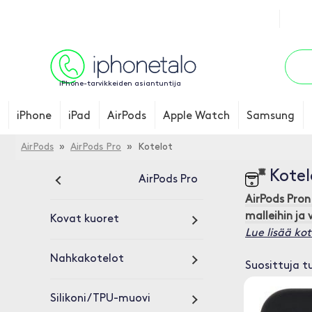
iPhone-tarvikkeiden asiantuntija
iPhone
iPad
AirPods
Apple Watch
Samsung
AirPods
»
AirPods Pro
» Kotelot
Kotel
AirPods Pro
AirPods Pro
malleihin ja 
Kovat kuoret
Lue lisää kot
Nahkakotelot
Suosittuja t
Silikoni/TPU-muovi