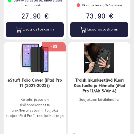
Löytyy varastosta, lähetetään
maananta..
Ei varastossa, 2-6 viikkoa
27.90 €
73.90 €
Lisää ostoskoriin
Lisää ostoskoriin
-8%
eStuff Folio Cover (iPad Pro
Trolsk Iskunkestävä Kuori
11 (2021-2022))
Käsituella ja Hihnalla (iPad
Pro 11/Air 5/Air 4)
Kotelo, jossa on
Suojakuori käsihihnalla.
sisäänrakennettu
uni-/herätystoiminto, joka
suojaa iPad Pro 11:täsi kolhuilta ja
naarmuilta.