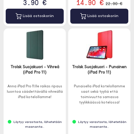
3.90 €
14.90 €
22.90 €
Lisää ostoskoriin
Lisää ostoskoriin
Trolsk Suojakuori - Vihreä
Trolsk Suojakuori - Punainen
(iPad Pro 11)
(iPad Pro 11)
Anna iPad Pro 11:lle raikas ripaus
Punaisella iPad kotelollamme
luontoa säädettävällä vihreällä
saat sekä tyyliä että
iPad kotelollamme!
toimivuutta samassa
tyylikkäässä kotelossa!
Löytyy varastosta, lähetetään
Löytyy varastosta, lähetetään
maananta..
maananta..