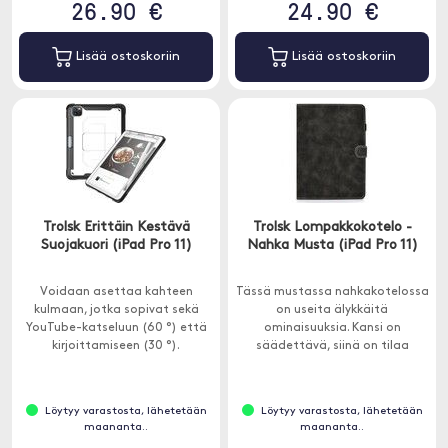
26.90 €
24.90 €
Lisää ostoskoriin
Lisää ostoskoriin
Trolsk Erittäin Kestävä
Trolsk Lompakkokotelo -
Suojakuori (iPad Pro 11)
Nahka Musta (iPad Pro 11)
Voidaan asettaa kahteen
Tässä mustassa nahkakotelossa
kulmaan, jotka sopivat sekä
on useita älykkäitä
YouTube-katseluun (60 °) että
ominaisuuksia. Kansi on
kirjoittamiseen (30 °).
säädettävä, siinä on tilaa
luottokorteille ja sulkeutuu
magneettiläpällä.
Löytyy varastosta, lähetetään
Löytyy varastosta, lähetetään
maananta..
maananta..