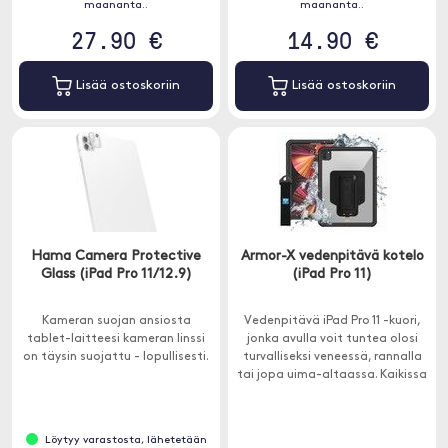
maananta..
maananta..
27.90 €
14.90 €
Lisää ostoskoriin
Lisää ostoskoriin
Hama Camera Protective
Armor-X vedenpitävä kotelo
Glass (iPad Pro 11/12.9)
(iPad Pro 11)
Kameran suojan ansiosta
Vedenpitävä iPad Pro 11 -kuori,
tablet-laitteesi kameran linssi
jonka avulla voit tuntea olosi
on täysin suojattu - lopullisesti.
turvalliseksi veneessä, rannalla
tai jopa uima-altaassa. Kaikissa
Armor-X -kuorissa on
sisäänrakennettu X-Mount-
järjestelmä.
Löytyy varastosta, lähetetään