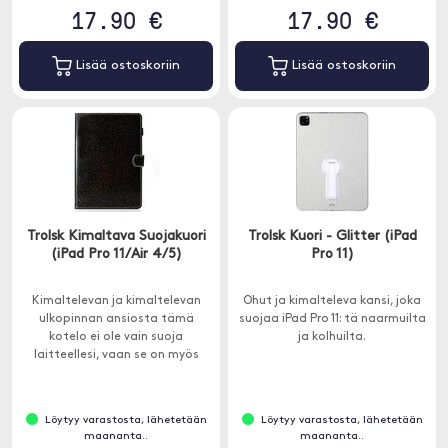
17.90 €
17.90 €
Lisää ostoskoriin
Lisää ostoskoriin
Trolsk Kimaltava Suojakuori
Trolsk Kuori - Glitter (iPad
(iPad Pro 11/Air 4/5)
Pro 11)
Kimaltelevan ja kimaltelevan
Ohut ja kimalteleva kansi, joka
ulkopinnan ansiosta tämä
suojaa iPad Pro 11: tä naarmuilta
kotelo ei ole vain suoja
ja kolhuilta.
laitteellesi, vaan se on myös
muodikas lisävaruste, joka
erottaa sinut joukosta.
Löytyy varastosta, lähetetään
Löytyy varastosta, lähetetään
maananta..
maananta..