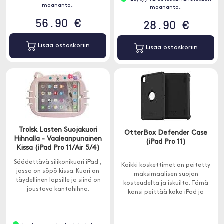
maananta..
maananta..
56.90 €
28.90 €
Lisää ostoskoriin
Lisää ostoskoriin
Trolsk Lasten Suojakuori
OtterBox Defender Case
Hihnalla - Vaaleanpunainen
(iPad Pro 11)
Kissa (iPad Pro 11/Air 5/4)
Säädettävä silikonikuori iPad ,
Kaikki koskettimet on peitetty
jossa on söpö kissa. Kuori on
maksimaalisen suojan
täydellinen lapsille ja siinä on
kosteudelta ja iskuilta. Tämä
joustava kantohihna.
kansi peittää koko iPad ja
suojaa kaikkia osia ulkoiselta
kulumiselta ja lialta.