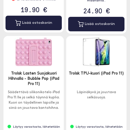
maananta..
19.90 €
24.90 €
Lisää ostoskoriin
Lisää ostoskoriin
Trolsk Lasten Suojakuori
Trolsk TPU-kuori (iPad Pro 11)
Hihnalla - Bubble Pop (iPad
Pro 11)
Säädettävä silikonikotelo iPad
Läpinäkyvä ja joustava
Pro 11: lle ja selkä täynnä kuplia.
selkäsuoja.
Kuori on täydellinen lapsille ja
siinä on joustava kantohihna.
Löytyy varastosta, lähetetään
Löytyy varastosta, lähetetään