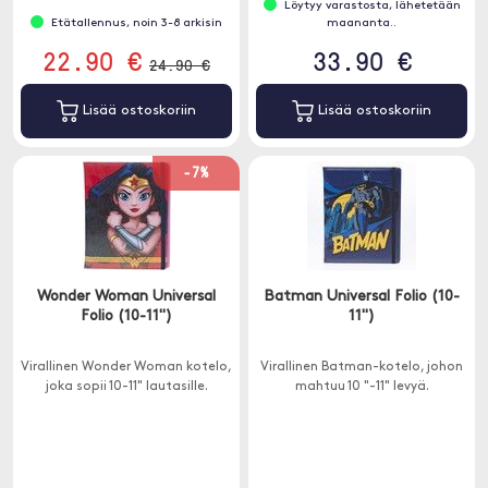
Löytyy varastosta, lähetetään
Etätallennus, noin 3-8 arkisin
maananta..
22.90 €
33.90 €
24.90 €
Lisää ostoskoriin
Lisää ostoskoriin
-7%
Wonder Woman Universal
Batman Universal Folio (10-
Folio (10-11")
11")
Virallinen Wonder Woman kotelo,
Virallinen Batman-kotelo, johon
joka sopii 10-11" lautasille.
mahtuu 10 "-11" levyä.