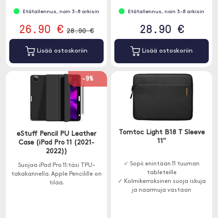
Etätallennus, noin 3-8 arkisin
Etätallennus, noin 3-8 arkisin
26.90 €
28.90 €
28.90 €
Lisää ostoskoriin
Lisää ostoskoriin
-9%
Tomtoc Light B18 T Sleeve
eStuff Pencil PU Leather
11"
Case (iPad Pro 11 (2021-
2022))
✓ Sopii enintään 11 tuuman
Suojaa iPad Pro 11:täsi TPU-
tableteille
takakannella. Apple Pencilille on
✓ Kolmikerroksinen suoja iskuja
tilaa.
ja naarmuja vastaan
✓ Lisätasku tarvikkeille