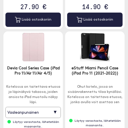
27.90 €
14.90 €
Lisää ostoskoriin
Lisää ostoskoriin
Devia Cool Series Case (iPad
eStuff Miami Pencil Case
Pro 11/Air 11/Air 4/5)
(iPad Pro 11 (2021-2022))
Kotelossa on taitettava etuosa
Ohut kotelo, jossa on
ja läpinäkyvä takaosa, joiden
sisäänrakennettu tilaa kynälläsi.
ansiosta iPad muotoilu näkyy
Kotelossa on taitettava etuosa,
läpi.
jonka avulla voit asettaa sen
kahteen eri asentoon.
▾
Vaaleanpunainen
Löytyy varastosta, lähetetään
Löytyy varastosta, lähetetään
maananta..
maananta..