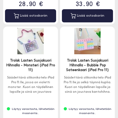
28.90 €
33.90 €
Lisää ostoskoriin
Lisää ostoskoriin
Trolsk Lasten Suojakuori
Trolsk Lasten Suojakuori
Hihnalla - Monsteri (iPad Pro
Hihnalla - Bubble Pop
11)
Sateenkaari (iPad Pro 11)
Säädettävä silikonikotelo iPad
Säädettävä silikonikotelo iPad
Pro 11: lle, jossa on violetti
Pro 11: lle ja selkä täynnä kuplia.
monster . Kuori on täydellinen
Kuori on täydellinen lapsille ja
lapsille ja siinä on joustava
siinä on joustava kantohihna.
kantohihna.
Löytyy varastosta, lähetetään
Löytyy varastosta, lähetetään
maananta..
maananta..