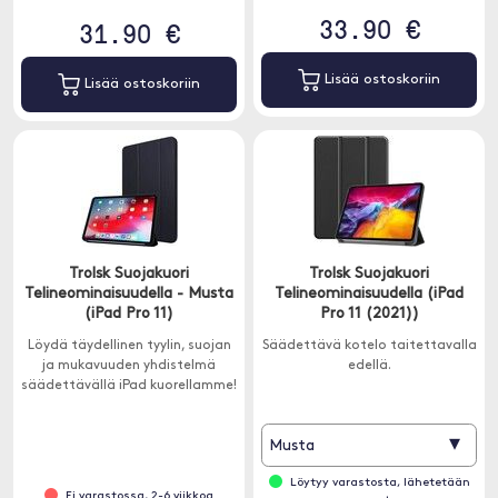
33.90 €
31.90 €
Lisää ostoskoriin
Lisää ostoskoriin
Trolsk Suojakuori
Trolsk Suojakuori
Telineominaisuudella - Musta
Telineominaisuudella (iPad
(iPad Pro 11)
Pro 11 (2021))
Löydä täydellinen tyylin, suojan
Säädettävä kotelo taitettavalla
ja mukavuuden yhdistelmä
edellä.
säädettävällä iPad kuorellamme!
▾
Musta
Löytyy varastosta, lähetetään
Ei varastossa, 2-6 viikkoa