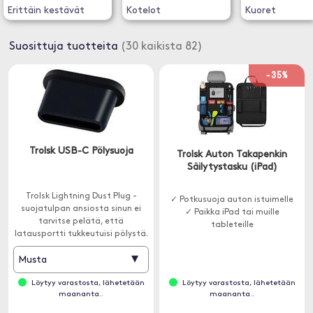
Erittäin kestävät
Kotelot
Kuoret
Suosittuja tuotteita
(30 kaikista 82)
-35%
Trolsk USB-C Pölysuoja
Trolsk Auton Takapenkin
Säilytystasku (iPad)
Trolsk Lightning Dust Plug -
✓ Potkusuoja auton istuimelle
suojatulpan ansiosta sinun ei
✓ Paikka iPad tai muille
tarvitse pelätä, että
tableteille
latausportti tukkeutuisi pölystä.
▾
Musta
Löytyy varastosta, lähetetään
Löytyy varastosta, lähetetään
maananta..
maananta..