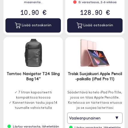
maananta..
Ei varastossa, 2-6 viikkoa
10.90 €
128.90 €
Lisää ostoskoriin
Lisää ostoskoriin
Tomtoc Navigator T24 Sling
Trolsk Suojakuori Apple Pencil
Bag 14"
-paikalla (iPad Pro 11)
✓ 7 litran kapasiteetti
Säädettävä kotelo iPad Pro 11:lle,
kompaktissa koossa
jossa on tilaa Apple Pencilille.
✓ Kannettavan tasku jopa 14
Kotelossa on taitettava etuosa
tuumalle vahvistetulla
ja se suojaa laitettasi
suojauksella
naarmuilta ja lialta.
▾
Vaaleanpunainen
✓ Useita älykkäitä taskuja
helppoon organisointiin
Löytyy varastosta, lähetetään
Löytyy varastosta, lähetetään