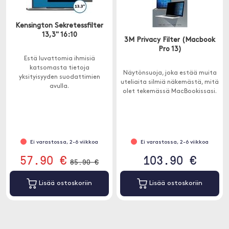
Kensington Sekretessfilter
13,3" 16:10
3M Privacy Filter (Macbook
Pro 13)
Estä luvattomia ihmisiä
katsomasta tietoja
Näytönsuoja, joka estää muita
yksityisyyden suodattimien
uteliaita silmiä näkemästä, mitä
avulla.
olet tekemässä MacBookissasi.
Ei varastossa, 2-6 viikkoa
Ei varastossa, 2-6 viikkoa
57.90 €
103.90 €
85.90 €
Lisää ostoskoriin
Lisää ostoskoriin