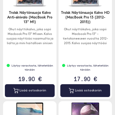
Trolsk Näytönsuoja Kalvo
Trolsk Näytönsuoja Kalvo HD
Anti-sinivalo (MacBook Pro
(MacBook Pro 13 (2012-
13" M1)
2015))
Ohut näyttökalvo, joka sopii
Ohut näyttökalvo, joka sopii
Macbook Pro 13" M1:een. Kalvo
Macbook Pro 13" -
suojaa näyttöäsi naarmuilta ja
tietokoneeseen vuosilta 2012-
lialta ja mini haitallisen sinisen
2015. Kalvo suojaa näyttöäsi
valon.
naarmuilta ja lialta sekä mini
rumia sormenjälkiä ja jälkiä.
Löytyy varastosta, lähetetään
Löytyy varastosta, lähetetään
tänään
tänään
19.90 €
17.90 €
Lisää ostoskoriin
Lisää ostoskoriin