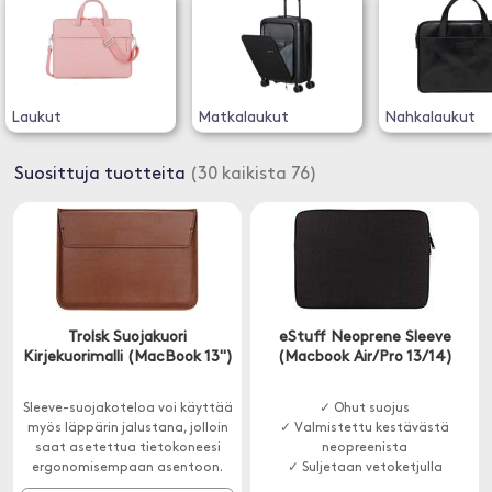
Laukut
Matkalaukut
Nahkalaukut
Suosittuja tuotteita
(30 kaikista 76)
Trolsk Suojakuori
eStuff Neoprene Sleeve
Kirjekuorimalli (MacBook 13")
(Macbook Air/Pro 13/14)
Sleeve-suojakoteloa voi käyttää
✓ Ohut suojus
myös läppärin jalustana, jolloin
✓ Valmistettu kestävästä
saat asetettua tietokoneesi
neopreenista
ergonomisempaan asentoon.
✓ Suljetaan vetoketjulla