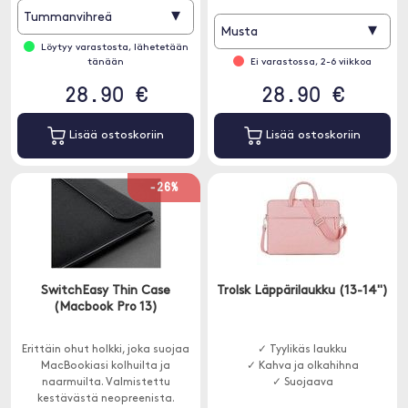
▾
Tummanvihreä
▾
Musta
Löytyy varastosta, lähetetään
tänään
Ei varastossa, 2-6 viikkoa
28.90 €
28.90 €
Lisää ostoskoriin
Lisää ostoskoriin
-26%
SwitchEasy Thin Case
Trolsk Läppärilaukku (13-14")
(Macbook Pro 13)
Erittäin ohut holkki, joka suojaa
✓ Tyylikäs laukku
MacBookiasi kolhuilta ja
✓ Kahva ja olkahihna
naarmuilta. Valmistettu
✓ Suojaava
kestävästä neopreenista.