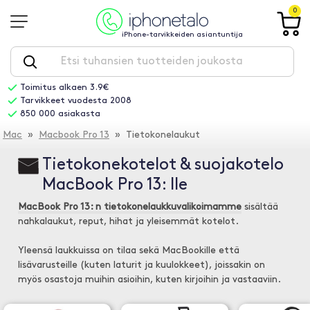
0
iPhone-tarvikkeiden asiantuntija
Toimitus alkaen 3.9€
Tarvikkeet vuodesta 2008
850 000 asiakasta
Mac
»
Macbook Pro 13
» Tietokonelaukut
Tietokonekotelot & suojakotelo
MacBook Pro 13: lle
MacBook Pro 13: n tietokonelaukkuvalikoimamme
sisältää
nahkalaukut, reput, hihat ja yleisemmät kotelot.
Yleensä laukkuissa on tilaa sekä MacBookille että
lisävarusteille (kuten laturit ja kuulokkeet), joissakin on
myös osastoja muihin asioihin, kuten kirjoihin ja vastaaviin.