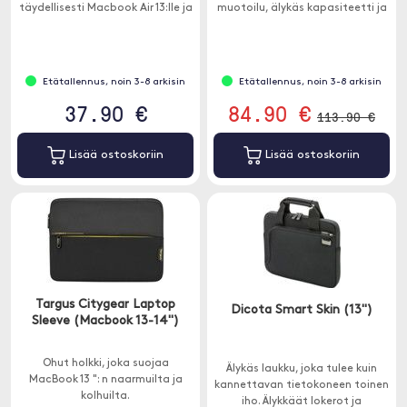
täydellisesti Macbook Air 13:lle ja
muotoilu, älykäs kapasiteetti ja
Macbook Pro 13:lle.
mukava kantaminen.
Etätallennus, noin 3-8 arkisin
Etätallennus, noin 3-8 arkisin
37.90 €
84.90 €
113.90 €
Lisää ostoskoriin
Lisää ostoskoriin
Targus Citygear Laptop
Dicota Smart Skin (13")
Sleeve (Macbook 13-14")
Ohut holkki, joka suojaa
Älykäs laukku, joka tulee kuin
MacBook 13 ": n naarmuilta ja
kannettavan tietokoneen toinen
kolhuilta.
iho. Älykkäät lokerot ja