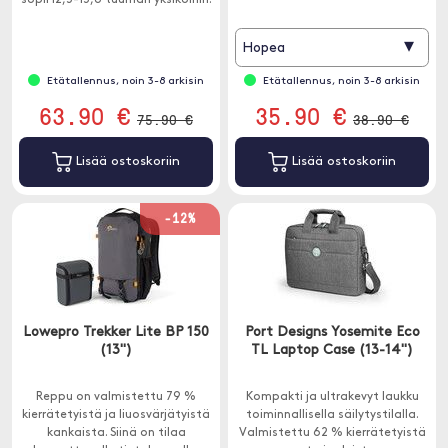
sopii 12,5-15,6 tuuman yksiköihin.
upeasti!
Pehmustetut olkaimet ja
tuuletettu selkäpehmusteet
▾
Hopea
takaavat mukavuuden myös
raskaan kuorman kantamisessa.
Etätallennus, noin 3-8 arkisin
Etätallennus, noin 3-8 arkisin
63.90 €
35.90 €
75.90 €
38.90 €
Lisää ostoskoriin
Lisää ostoskoriin
-12%
Lowepro Trekker Lite BP 150
Port Designs Yosemite Eco
(13")
TL Laptop Case (13-14")
Reppu on valmistettu 79 %
Kompakti ja ultrakevyt laukku
kierrätetyistä ja liuosvärjätyistä
toiminnallisella säilytystilalla.
kankaista. Siinä on tilaa
Valmistettu 62 % kierrätetyistä