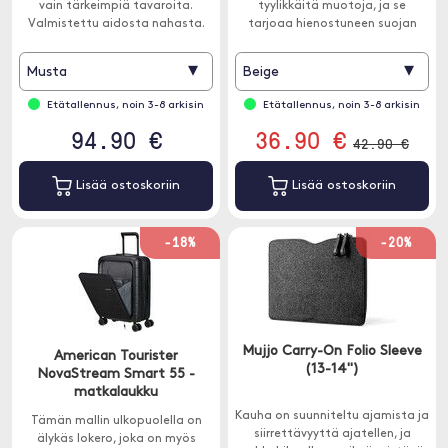
vain tärkeimpiä tavaroita.
tyylikkäitä muotoja, ja se
Valmistettu aidosta nahasta.
tarjoaa hienostuneen suojan
ilman massaa.
▾
▾
Musta
Beige
Etätallennus, noin 3-8 arkisin
Etätallennus, noin 3-8 arkisin
94.90 €
36.90 €
42.90 €
Lisää ostoskoriin
Lisää ostoskoriin
-18%
-20%
Mujjo Carry-On Folio Sleeve
American Tourister
(13-14")
NovaStream Smart 55 -
matkalaukku
Kauha on suunniteltu ajamista ja
Tämän mallin ulkopuolella on
siirrettävyyttä ajatellen, ja
älykäs lokero, joka on myös