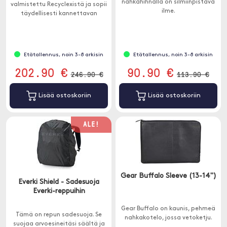
nahkahihnalla on silmiinpistävä
valmistettu Recyclexistä ja sopii
ilme.
täydellisesti kannettavan
tietokoneen säilyttämiseen.
Etätallennus, noin 3-8 arkisin
Etätallennus, noin 3-8 arkisin
202.90 €
90.90 €
246.90 €
113.90 €
Lisää ostoskoriin
Lisää ostoskoriin
ALE!
Gear Buffalo Sleeve (13-14")
Everki Shield - Sadesuoja
Everki-reppuihin
Gear Buffalo on kaunis, pehmeä
Tämä on repun sadesuoja. Se
nahkakotelo, jossa vetoketju.
suojaa arvoesineitäsi säältä ja