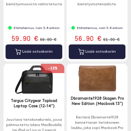
kierrätysmuovista valmistetusta
kierrätysmateriaalista.
kankaasta.
Etätallennus, noin 3-8 arkisin
Etätallennus, noin 3-8 arkisin
59.90 €
56.90 €
66.90 €
61.90 €
Lisää ostoskoriin
Lisää ostoskoriin
-16%
Dbramante1928 Skagen Pro
Targus Citygear Topload
New Edition (Macbook 13")
Laptop Case (12-14")
Kestävä Dbramante1928
Joustava tietokonekotelo, jossa
kannettavan tietokoneen
pehmustettu lokero MacBookille
laukku, joka sopii Macbook Pro
tai iPad ja 1 iso ja 2 pientä