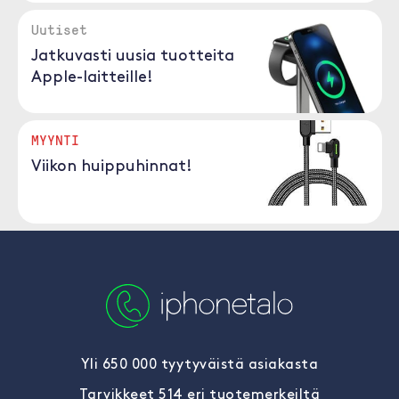
Uutiset
Jatkuvasti uusia tuotteita
Apple-laitteille!
MYYNTI
Viikon huippuhinnat!
Yli 650 000 tyytyväistä asiakasta
Tarvikkeet 514 eri tuotemerkeiltä