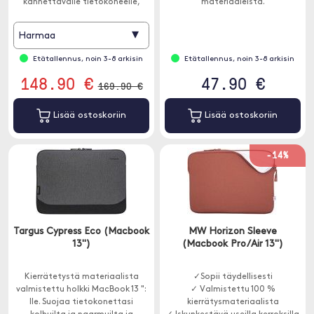
kannettavalle tietokoneelle,
materiaaleista.
satotunnistimella varustettu
peilitön kamera objektiivilla ja 1-
▾
Harmaa
2 pientä objektiivia.
Etätallennus, noin 3-8 arkisin
Etätallennus, noin 3-8 arkisin
148.90 €
47.90 €
169.90 €
Lisää ostoskoriin
Lisää ostoskoriin
-14%
Targus Cypress Eco (Macbook
MW Horizon Sleeve
13")
(Macbook Pro/Air 13")
Kierrätetystä materiaalista
✓Sopii täydellisesti
valmistettu holkki MacBook 13 ":
✓ Valmistettu 100 %
lle. Suojaa tietokonettasi
kierrätysmateriaalista