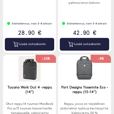
pehmustetut kahvat.
Etätallennus, noin 3-8 arkisin
Etätallennus, noin 3-8 arkisin
28.90 €
42.90 €
Lisää ostoskoriin
Lisää ostoskoriin
-10%
-8%
Tucano Work Out 4 -reppu
Port Designs Yosemite Eco -
(14")
reppu (13-14")
Ohut reppu 14 tuuman MacBook
Reppu, jossa on täydellinen
Pro ja 13 tuuman kannettaville
yhdistelmä tyyliä ja kestävyyttä.
tietokoneille, valmistettu
Valmistettu 58 %