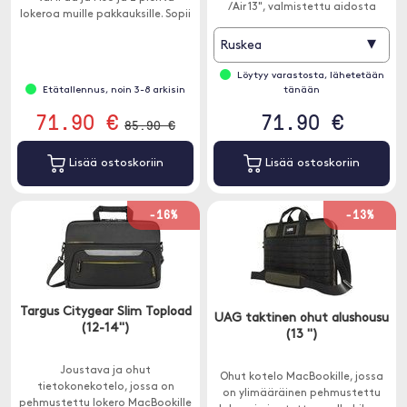
/Air 13", valmistettu aidosta
lokeroa muille pakkauksille. Sopii
nahasta, joka tarjoaa myös
12-14 tuuman yksiköihin.
ylellisen muotoilun.
▾
Ruskea
Löytyy varastosta, lähetetään
Etätallennus, noin 3-8 arkisin
tänään
71.90 €
71.90 €
85.90 €
Lisää ostoskoriin
Lisää ostoskoriin
-16%
-13%
Targus Citygear Slim Topload
UAG taktinen ohut alushousu
(12-14")
(13 ")
Joustava ja ohut
Ohut kotelo MacBookille, jossa
tietokonekotelo, jossa on
on ylimääräinen pehmustettu
pehmustettu lokero MacBookille