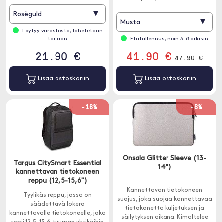
Macbook Pro / Air 13"
▾
Rosèguld
▾
Musta
Löytyy varastosta, lähetetään
tänään
Etätallennus, noin 3-8 arkisin
21.90 €
41.90 €
47.90 €
Lisää ostoskoriin
Lisää ostoskoriin
-16%
-8%
Onsala Glitter Sleeve (13-
Targus CitySmart Essential
14")
kannettavan tietokoneen
reppu (12,5-15,6")
Kannettavan tietokoneen
Tyylikäs reppu, jossa on
suojus, joka suojaa kannettavaa
säädettävä lokero
tietokonetta kuljetuksen ja
kannettavalle tietokoneelle, joka
säilytyksen aikana. Kimaltelee