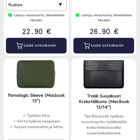
▾
Ruskea
Löytyy varastosta, lähetetään
Löytyy varastosta, lähetetään
tänään
tänään
22.90 €
26.90 €
Lisää ostoskoriin
Lisää ostoskoriin
Pomologic Sleeve (Macbook
Trolsk Suojakuori
13")
Krokotiilikuvio (MacBook
13/14")
✓ Tyylikäs hiha
Tee Macbook tyylikäs
✓ Vettä hylkivä neopreeni
muotinäytös tyylikkäällä
✓ Suojaa naarmuilta ja lialta
krokotiilikuvioisella
suojataskullamme.