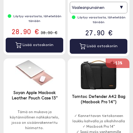
▾
Vaaleanpunainen
Löytyy varastosta, lähetetään
Löytyy varastosta, lähetetään
tänään
tänään
28.90 €
27.90 €
38.90 €
Lisää ostoskoriin
Lisää ostoskoriin
-13%
Soyan Apple Macbook
Tomtoc Defender A42 Bag
Leather Pouch Case 13"
(Macbook Pro 14")
Tämä on mukava ja
✓ Kannettavan tietokoneen
käytännöllinen nahkakotelo,
laukku kahvalla ja olkahihnalla
jossa on sisäänrakennettu
✓ Macbook Pro 14"
hiirimatto.
✓ Sopii myös vanhemmille