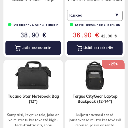
kolhuilta ja naarmuilta ja
✓ Iskunkestävä useilla kerroksilla
sulkeutuu vetoketjulla.
▾
Ruskea
Etätallennus, noin 3-8 arkisin
Etätallennus, noin 3-8 arkisin
38.90 €
36.90 €
42.90 €
Lisää ostoskoriin
Lisää ostoskoriin
-25%
Tucano Star Notebook Bag
Targus CityGear Laptop
(13")
Backpack (12-14")
Kompakti, kevyt kotelo, joka on
Kuljeta tavarasi tässä
valmistettu kestävästä high-
joustavassa mutta kestävässä
tech-kankaasta, sopii
repussa, jossa on rento