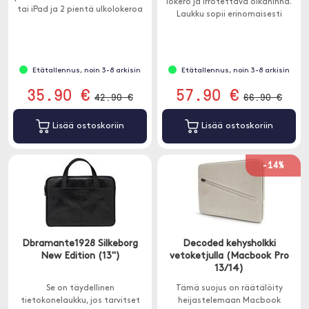
lokero ja irrotettava olkahihna.
tai iPad ja 2 pientä ulkolokeroa
Laukku sopii erinomaisesti
muuhun pakkaukseen. Sopii 12-14
liikematkoille, kouluun tai
tuuman yksiköihin.
laitteen turvalliseen säilytykseen.
Etätallennus, noin 3-8 arkisin
Etätallennus, noin 3-8 arkisin
35.90 €
57.90 €
42.90 €
66.90 €
Lisää ostoskoriin
Lisää ostoskoriin
-14%
Dbramante1928 Silkeborg
Decoded kehysholkki
New Edition (13")
vetoketjulla (Macbook Pro
13/14)
Se on täydellinen
Tämä suojus on räätälöity
tietokonelaukku, jos tarvitset
heijastelemaan Macbook