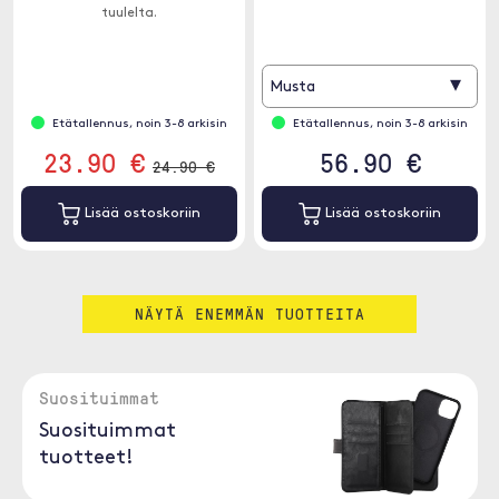
tuulelta.
▾
Musta
Etätallennus, noin 3-8 arkisin
Etätallennus, noin 3-8 arkisin
23.90 €
56.90 €
24.90 €
Lisää ostoskoriin
Lisää ostoskoriin
NÄYTÄ ENEMMÄN TUOTTEITA
Suosituimmat
Suosituimmat
tuotteet!