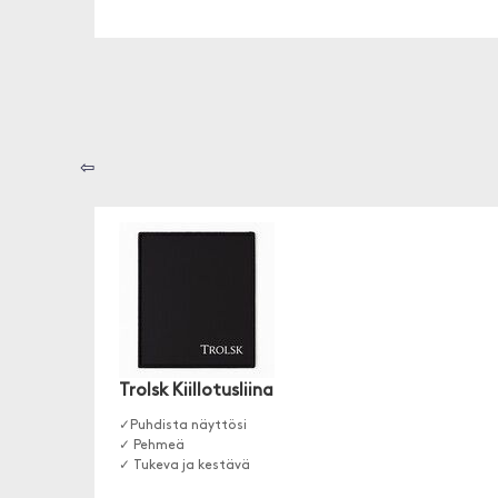
⇦
Trolsk Kiillotusliina
✓Puhdista näyttösi
✓ Pehmeä
✓ Tukeva ja kestävä