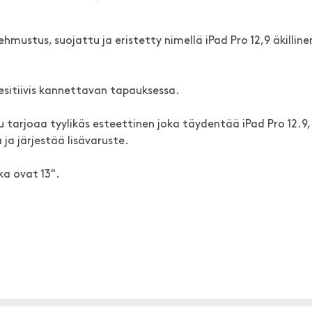
hmustus, suojattu ja eristetty nimellä iPad Pro 12,9 äkilline
vesitiivis kannettavan tapauksessa.
tarjoaa tyylikäs esteettinen joka täydentää iPad Pro 12.9,
ja järjestää lisävaruste.
a ovat 13".