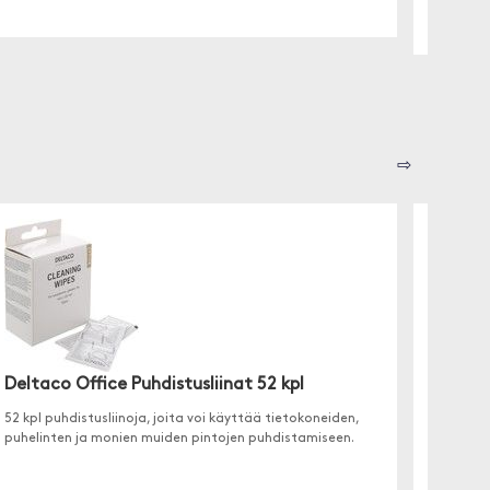
⇨
Deltaco Office Puhdistusliinat 52 kpl
Trolsk
52 kpl puhdistusliinoja, joita voi käyttää tietokoneiden,
Miellytt
puhelinten ja monien muiden pintojen puhdistamiseen.
Pencilille