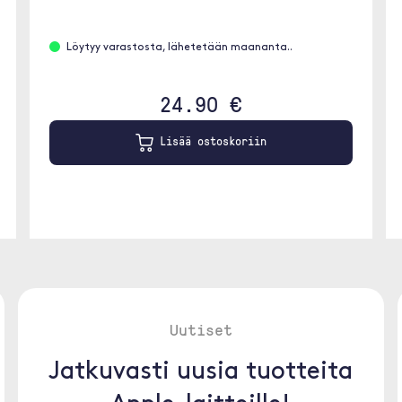
Löytyy varastosta, lähetetään maananta..
24.90 €
Lisää ostoskoriin
Uutiset
Jatkuvasti uusia tuotteita