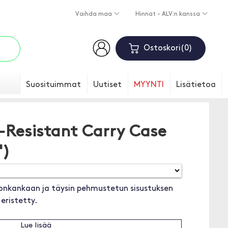
Vaihda maa
Hinnat - ALV:n kanssa
Ostoskori
0
Suosituimmat
Uutiset
MYYNTI
Lisätietoa
-Resistant Carry Case
")
lonkankaan ja täysin pehmustetun sisustuksen
 eristetty.
Lue lisää