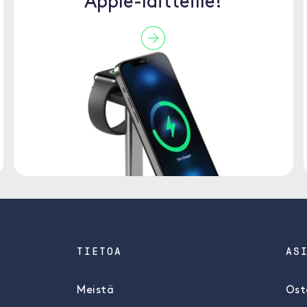
Apple-laitteille!
TIETOA
AS
Meistä
Ost