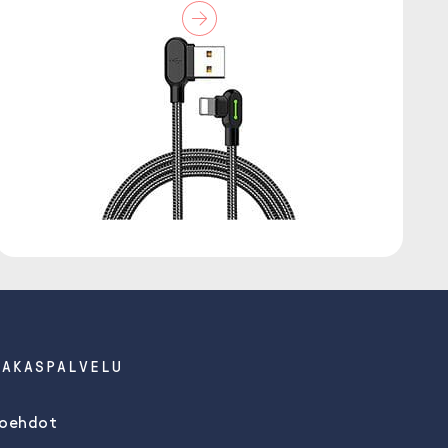
IAKASPALVELU
oehdot