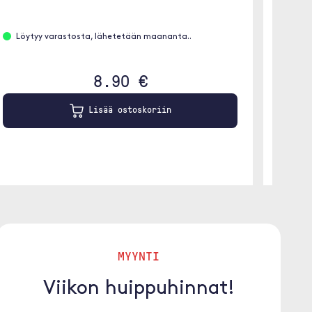
Löytyy varastosta, lähetetään maananta..
Löyt
Punai
8.90 €
Lisää ostoskoriin
MYYNTI
Viikon huippuhinnat!