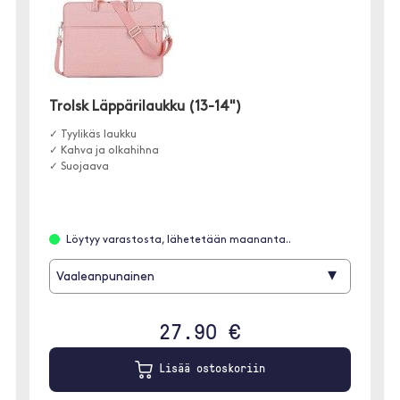
Trolsk Läppärilaukku (13-14")
✓ Tyylikäs laukku
✓ Kahva ja olkahihna
✓ Suojaava
Löytyy varastosta, lähetetään maananta..
▾
Vaaleanpunainen
27.90 €
Lisää ostoskoriin