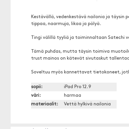
Kestävällä, vedenkestävä nailonia ja täysin pe
tippaa, naarmuja, likaa ja pölyä.
Tingi välillä tyyliä ja toiminnaltaan Satechi 
Tämä puhdas, mutta täysin toimiva muotoilu 
trust mainos on kätevät sivutaskut tallentaa 
Soveltuu myös kannettavat tietokoneet, jotk
sopii:
iPad Pro 12.9
väri:
harmaa
materiaalit:
Vettä hylkivä nailonia