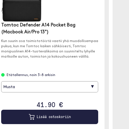
Tomtoc Defender A14 Pocket Bag
(Macbook Air/Pro 13")
Tomto
(Macb
Kun suurin osa toimistotöistä vaatii yhä muodollisempaa
pukua, kun me Tomtoc kaiken sähköisesti, Tomtoc
Kannett
monipuolinen A14-tuotevalikoima on suunniteltu lyhyille
uskomat
matkoille auton, toimiston ja kokoushuoneen välillä.
Etätallennus, noin 3-8 arkisin
Löyt
▾
Musta
41.90 €
Lisää ostoskoriin