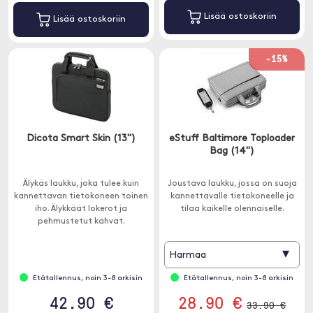
Lisää ostoskoriin
Lisää ostoskoriin
-15%
Dicota Smart Skin (13")
eStuff Baltimore Toploader
Bag (14")
Älykäs laukku, joka tulee kuin
Joustava laukku, jossa on suoja
kannettavan tietokoneen toinen
kannettavalle tietokoneelle ja
iho. Älykkäät lokerot ja
tilaa kaikelle olennaiselle.
pehmustetut kahvat.
▾
Harmaa
Etätallennus, noin 3-8 arkisin
Etätallennus, noin 3-8 arkisin
42.90 €
28.90 €
33.90 €