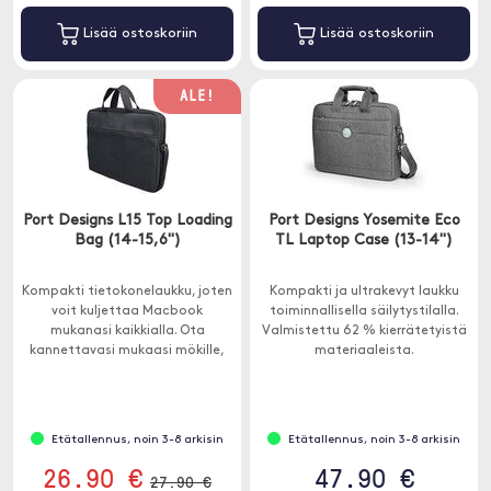
Lisää ostoskoriin
Lisää ostoskoriin
ALE!
Port Designs L15 Top Loading
Port Designs Yosemite Eco
Bag (14-15,6")
TL Laptop Case (13-14")
Kompakti tietokonelaukku, joten
Kompakti ja ultrakevyt laukku
voit kuljettaa Macbook
toiminnallisella säilytystilalla.
mukanasi kaikkialla. Ota
Valmistettu 62 % kierrätetyistä
kannettavasi mukaasi mökille,
materiaaleista.
toimistoon tai kouluun.
Etätallennus, noin 3-8 arkisin
Etätallennus, noin 3-8 arkisin
26.90 €
47.90 €
27.90 €