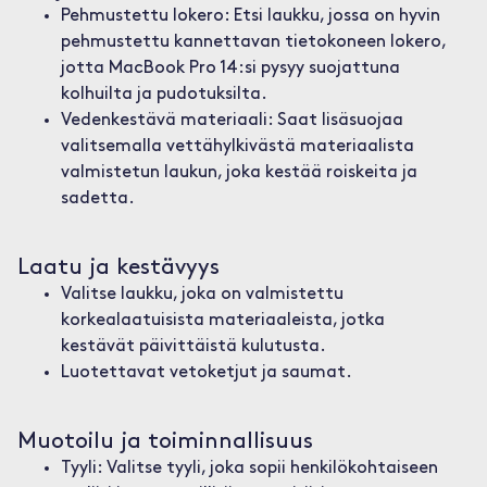
Pehmustettu lokero: Etsi laukku, jossa on hyvin
pehmustettu kannettavan tietokoneen lokero,
jotta MacBook Pro 14:si pysyy suojattuna
kolhuilta ja pudotuksilta.
Vedenkestävä materiaali: Saat lisäsuojaa
valitsemalla vettähylkivästä materiaalista
valmistetun laukun, joka kestää roiskeita ja
sadetta.
Laatu ja kestävyys
Valitse laukku, joka on valmistettu
korkealaatuisista materiaaleista, jotka
kestävät päivittäistä kulutusta.
Luotettavat vetoketjut ja saumat.
Muotoilu ja toiminnallisuus
Tyyli: Valitse tyyli, joka sopii henkilökohtaiseen