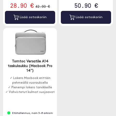
28.90 €
50.90 €
42.90 €
Lisää ostoskoriin
Lisää ostoskoriin
Tomtoc Versatile A14
taskulaukku (Macbook Pro
14")
✓ Lokero Macbook erittäin
pehmeällä vuorauksella
✓ Pienempi lokero tarvikkeille
✓ Vahvistetut kulmat suojaavat
Etätallennus, noin 3-8 arkisin