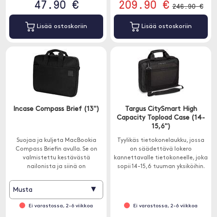
47.90 €
209.90 €
246.90 €
Lisää ostoskoriin
Lisää ostoskoriin
Incase Compass Brief (13")
Targus CitySmart High
Capacity Topload Case (14-
15,6")
Suojaa ja kuljeta MacBookia
Tyylikäs tietokonelaukku, jossa
Compass Briefin avulla. Se on
on säädettävä lokero
valmistettu kestävästä
kannettavalle tietokoneelle, joka
nailonista ja siinä on
sopii 14-15,6 tuuman yksiköihin.
kaksinkertaiset kahvat nailonia.
Laukussa on pehmustettu,
säädettävä olkahihna, joka
▾
Musta
takaa hyvän käyttömukavuuden
koko päivän.
Ei varastossa, 2-6 viikkoa
Ei varastossa, 2-6 viikkoa