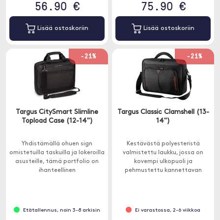
56.90 €
75.90 €
Lisää ostoskoriin
Lisää ostoskoriin
-21%
-21%
Targus CitySmart Slimline
Targus Classic Clamshell (13-
Topload Case (12-14")
14'')
Yhdistämällä ohuen sign
Kestävästä polyesteristä
omistetuilla taskuilla ja lokeroilla
valmistettu laukku, jossa on
asusteille, tämä portfolio on
kovempi ulkopuoli ja
ihanteellinen
pehmustettu kannettavan
kaupunkimatkailijoille.
tietokoneen osa, jotta voit olla
Pehmustettu säädettävä
varma, että kannettavasi on
olkahihna takaa
suojattu.
käyttömukavuuden.
Etätallennus, noin 3-8 arkisin
Ei varastossa, 2-6 viikkoa