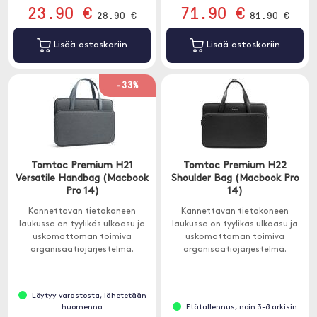
23.90 €
71.90 €
28.90 €
81.90 €
Lisää ostoskoriin
Lisää ostoskoriin
-33%
Tomtoc Premium H21
Tomtoc Premium H22
Versatile Handbag (Macbook
Shoulder Bag (Macbook Pro
Pro 14)
14)
Kannettavan tietokoneen
Kannettavan tietokoneen
laukussa on tyylikäs ulkoasu ja
laukussa on tyylikäs ulkoasu ja
uskomattoman toimiva
uskomattoman toimiva
organisaatiojärjestelmä.
organisaatiojärjestelmä.
Löytyy varastosta, lähetetään
huomenna
Etätallennus, noin 3-8 arkisin