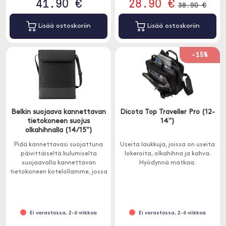
41.90 €
28.90 €
38.90 €
Lisää ostoskoriin
Lisää ostoskoriin
-15%
Belkin suojaava kannettavan
Dicota Top Traveller Pro (12-
tietokoneen suojus
14")
olkahihnalla (14/15")
Pidä kannettavasi suojattuna
Useita laukkuja, joissa on useita
päivittäiseltä kulumiselta
lokeroita, olkahihna ja kahva.
suojaavalla kannettavan
Hyödynnä matkaa.
tietokoneen kotelollamme, jossa
on myös olkahihna.
Ei varastossa, 2-6 viikkoa
Ei varastossa, 2-6 viikkoa