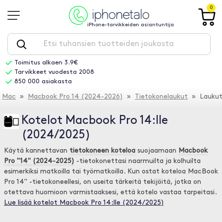
0
iPhone-tarvikkeiden asiantuntija
Toimitus alkaen 3.9€
Tarvikkeet vuodesta 2008
850 000 asiakasta
Mac
»
Macbook Pro 14 (2024-2026)
»
Tietokonelaukut
» Lauku
Kotelot Macbook Pro 14:lle
(2024/2025)
Käytä kannettavan
tietokoneen koteloa
suojaamaan
Macbook
Pro "14" (2024-2025)
-tietokonettasi naarmuilta ja kolhuilta
esimerkiksi matkoilla tai työmatkoilla. Kun ostat koteloa MacBook
Pro 14" -tietokoneellesi, on useita tärkeitä tekijöitä, jotka on
otettava huomioon varmistaaksesi, että kotelo vastaa tarpeitasi.
Lue lisää kotelot Macbook Pro 14:lle (2024/2025)