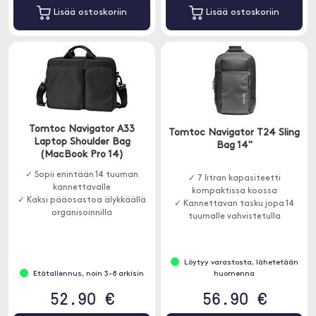
Lisää ostoskoriin
Lisää ostoskoriin
Tomtoc Navigator A33
Tomtoc Navigator T24 Sling
Laptop Shoulder Bag
Bag 14"
(MacBook Pro 14)
✓ Sopii enintään 14 tuuman
✓ 7 litran kapasiteetti
kannettavalle
kompaktissa koossa
✓ Kaksi pääosastoa älykkäällä
✓ Kannettavan tasku jopa 14
organisoinnilla
tuumalle vahvistetulla
✓ Pehmustettu lokero
suojauksella
lisäsuojaksi
✓ Useita älykkäitä taskuja
helppoon organisointiin
Löytyy varastosta, lähetetään
Etätallennus, noin 3-8 arkisin
huomenna
52.90 €
56.90 €