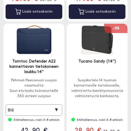
Lisää ostoskoriin
Lisää ostoskoriin
-9%
Tomtoc Defender A22
Tucano Sandy (14")
kannettavan tietokoneen
laukku 14"
Pehmeä fleecevuori suojaa
Suojakotelo 14 tuuman
naarmuilta
kannettaville tietokoneille,
Suuri etutasku lisävarusteille
valmistettu kierrätysmuovista
360 asteen suojaus
valmistetusta kankaasta.
CornerArmorin avulla
Vetoketju kiertää kolmea sivua,
joten voit avata kotelon
▾
Blå
kokonaan.
Etätallennus, noin 3-8 arkisin
Etätallennus, noin 3-8 arkisin
42.90 €
28.90 €