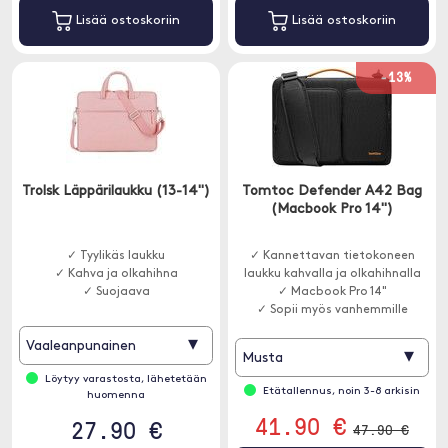
Lisää ostoskoriin
Lisää ostoskoriin
-13%
Trolsk Läppärilaukku (13-14")
Tomtoc Defender A42 Bag
(Macbook Pro 14")
✓ Tyylikäs laukku
✓ Kannettavan tietokoneen
✓ Kahva ja olkahihna
laukku kahvalla ja olkahihnalla
✓ Suojaava
✓ Macbook Pro 14"
✓ Sopii myös vanhemmille
Macbook Pro / Air 13"
▾
Vaaleanpunainen
▾
Musta
Löytyy varastosta, lähetetään
Etätallennus, noin 3-8 arkisin
huomenna
41.90 €
27.90 €
47.90 €