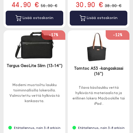
44.90 €
30.90 €
56.90 €
38.90 €
Lisää ostoskoriin
Lisää ostoskoriin
-17%
-12%
Targus GeoLite Slim (13-14")
Tomtoc A53 -kangaskassi
(16")
Moderni muotoiltu laukku
Tilava käsilaukku vettä
toiminnallisilla lokeroilla.
hylkivästä materiaalista ja
Valmistettu vettä hylkivästä
erillinen lokero Macbookille tai
kankaasta.
iPad .
Etätallennus, noin 3-8 arkisin
Etätallennus, noin 3-8 arkisin