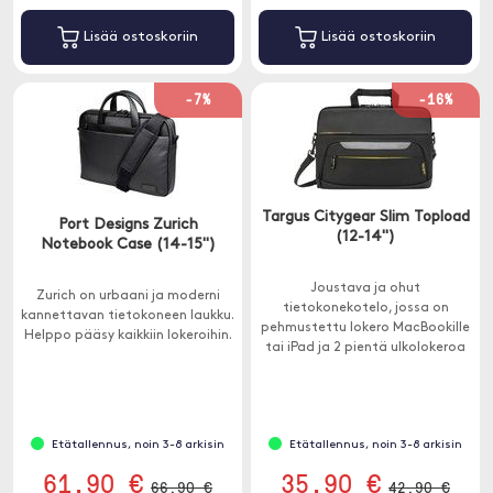
Lisää ostoskoriin
Lisää ostoskoriin
-7%
-16%
Targus Citygear Slim Topload
Port Designs Zurich
(12-14")
Notebook Case (14-15")
Joustava ja ohut
Zurich on urbaani ja moderni
tietokonekotelo, jossa on
kannettavan tietokoneen laukku.
pehmustettu lokero MacBookille
Helppo pääsy kaikkiin lokeroihin.
tai iPad ja 2 pientä ulkolokeroa
muuhun pakkaukseen. Sopii 12-14
tuuman yksiköihin.
Etätallennus, noin 3-8 arkisin
Etätallennus, noin 3-8 arkisin
61.90 €
35.90 €
66.90 €
42.90 €