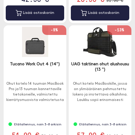
31.90 €
Lisää ostoskoriin
Lisää ostoskoriin
-9%
-13%
Tucano Work Out 4 (14")
UAG taktinen ohut alushousu
(13 ")
Ohut kotelo 14 tuuman MacBook
Ohut kotelo MacBookille, jossa
Pro ja 13 tuuman kannettaville
on ylimääräinen pehmustettu
tietokoneille, valmistettu
lokero ja irrotettava olkahihna.
kierrätysmuovista valmistetusta
Laukku sopii erinomaisesti
kankaasta.
liikematkoille, kouluun tai
laitteen turvalliseen säilytykseen.
Etätallennus, noin 3-8 arkisin
Etätallennus, noin 3-8 arkisin
51.90 €
57.90 €