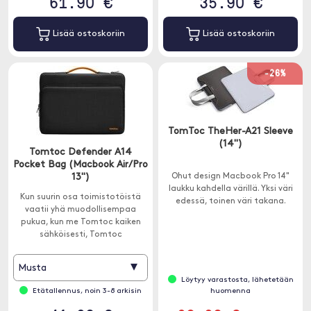
61.90 €
35.90 €
Lisää ostoskoriin
Lisää ostoskoriin
-26%
TomToc TheHer-A21 Sleeve
(14")
Tomtoc Defender A14
Pocket Bag (Macbook Air/Pro
13")
Ohut design Macbook Pro 14"
laukku kahdella värillä. Yksi väri
Kun suurin osa toimistotöistä
edessä, toinen väri takana.
vaatii yhä muodollisempaa
pukua, kun me Tomtoc kaiken
sähköisesti, Tomtoc
monipuolinen A14-
tuotevalikoima on suunniteltu
▾
Musta
lyhyille matkoille auton,
Löytyy varastosta, lähetetään
toimiston ja kokoushuoneen
Etätallennus, noin 3-8 arkisin
huomenna
välillä.