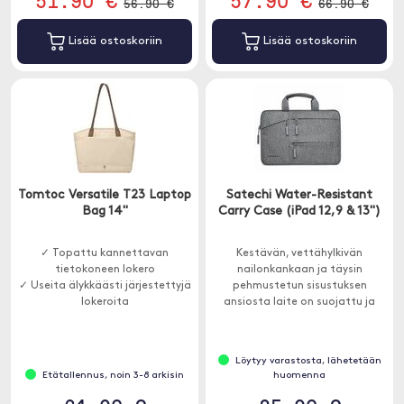
56.90 €
66.90 €
Lisää ostoskoriin
Lisää ostoskoriin
Tomtoc Versatile T23 Laptop
Satechi Water-Resistant
Bag 14"
Carry Case (iPad 12,9 & 13")
✓ Topattu kannettavan
Kestävän, vettähylkivän
tietokoneen lokero
nailonkankaan ja täysin
✓ Useita älykkäästi järjestettyjä
pehmustetun sisustuksen
lokeroita
ansiosta laite on suojattu ja
✓ 10 litran tilavuus
eristetty.
Löytyy varastosta, lähetetään
Etätallennus, noin 3-8 arkisin
huomenna