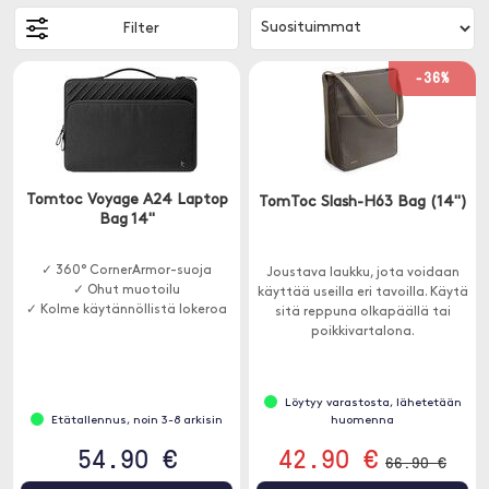
Filter
-36%
Tomtoc Voyage A24 Laptop
TomToc Slash-H63 Bag (14")
Bag 14"
✓ 360° CornerArmor-suoja
Joustava laukku, jota voidaan
✓ Ohut muotoilu
käyttää useilla eri tavoilla. Käytä
✓ Kolme käytännöllistä lokeroa
sitä reppuna olkapäällä tai
poikkivartalona.
Löytyy varastosta, lähetetään
Etätallennus, noin 3-8 arkisin
huomenna
54.90 €
42.90 €
66.90 €