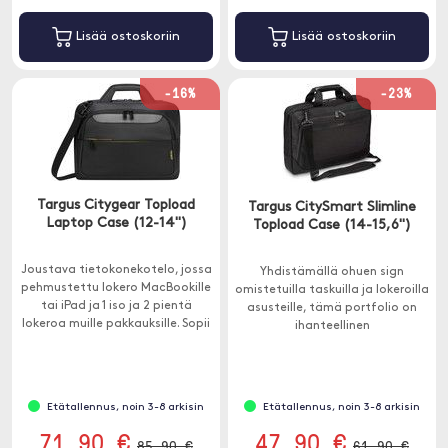
Lisää ostoskoriin
Lisää ostoskoriin
-16%
-23%
Targus Citygear Topload
Targus CitySmart Slimline
Laptop Case (12-14")
Topload Case (14-15,6")
Joustava tietokonekotelo, jossa
Yhdistämällä ohuen sign
pehmustettu lokero MacBookille
omistetuilla taskuilla ja lokeroilla
tai iPad ja 1 iso ja 2 pientä
asusteille, tämä portfolio on
lokeroa muille pakkauksille. Sopii
ihanteellinen
12-14 tuuman yksiköihin.
kaupunkimatkailijoille.
Pehmustettu säädettävä
olkahihna takaa
käyttömukavuuden.
Etätallennus, noin 3-8 arkisin
Etätallennus, noin 3-8 arkisin
71.90 €
47.90 €
85.90 €
61.90 €