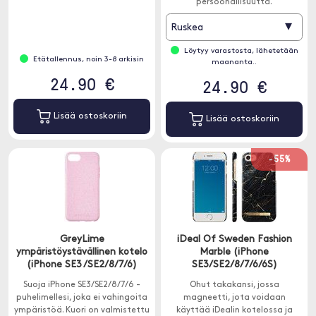
persoonallisuutta.
▾
Ruskea
Löytyy varastosta, lähetetään
Etätallennus, noin 3-8 arkisin
maananta..
24.90 €
24.90 €
Lisää ostoskoriin
Lisää ostoskoriin
-55%
GreyLime
iDeal Of Sweden Fashion
ympäristöystävällinen kotelo
Marble (iPhone
(iPhone SE3 /SE2/8/7/6)
SE3/SE2/8/7/6/6S)
Suoja iPhone SE3/SE2/8/7/6 -
Ohut takakansi, jossa
puhelimellesi, joka ei vahingoita
magneetti, jota voidaan
ympäristöä. Kuori on valmistettu
käyttää iDealin kotelossa ja