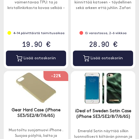
vaimentavaa TPU: ta ja
kiinnittää katseen - täydellinen
kristallinkirkasta kovaa selkää -
sekä arkeen että juhliin. Zafari
jalustalla!
Zebra on ainutlaatuinen
painatus klassisessa
mustavalkoisessa, jota rakastat
ensi silmäyksellä.
4-14 päivittäistä toimitusaikaa
Ei varastossa, 2-6 viikkoa
19.90 €
28.90 €
Lisää ostoskoriin
Lisää ostoskoriin
-22%
Gear Hard Case (iPhone
iDeal of Sweden Satin Case
SE3/SE2/8/7/6/6S)
(iPhone SE3/SE2/8/7/6/6S)
Muotoiltu suojamuovi iPhone .
Emerald Satin näyttää silkin
Suojaa pölyltä, lialta ja
luonnollisesti kiiltävän pinnan ja