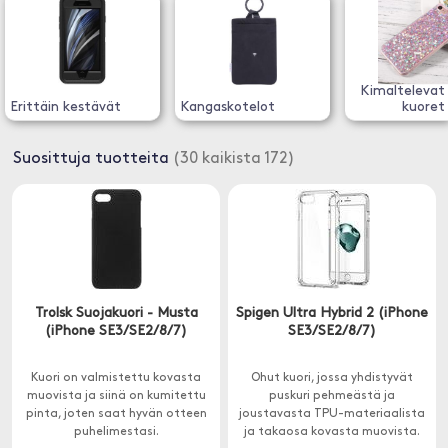
Kimaltelevat 
Erittäin kestävät
Kangaskotelot
kuoret
Suosittuja tuotteita
(30 kaikista 172)
Trolsk Suojakuori - Musta
Spigen Ultra Hybrid 2 (iPhone
(iPhone SE3/SE2/8/7)
SE3/SE2/8/7)
Kuori on valmistettu kovasta
Ohut kuori, jossa yhdistyvät
muovista ja siinä on kumitettu
puskuri pehmeästä ja
pinta, joten saat hyvän otteen
joustavasta TPU-materiaalista
puhelimestasi.
ja takaosa kovasta muovista.