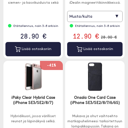
siemen- ja kasvikuiduista sekä
iDealin magneettikiinnikkeissä.
PBAT: sta, mikä tekee siitä täysin
muovittoman.
▾
Musta/kulta
Etätallennus, noin 3-8 arkisin
Etätallennus, noin 3-8 arkisin
28.90 €
12.90 €
28.90 €
Lisää ostoskoriin
Lisää ostoskoriin
-41%
iPaky Clear Hybrid Case
Onsala One Card Case
(iPhone SE3/SE2/8/7)
(iPhone SE3/SE2/8/7/6/6S)
Hybridikuori, jossa värilliset
Mukava ja ohut vaihtoehto
reunat ja läpinäkyvä selkä.
matkapuhelimeesi tarkoitettuun
lompakkopussiin. Takana on