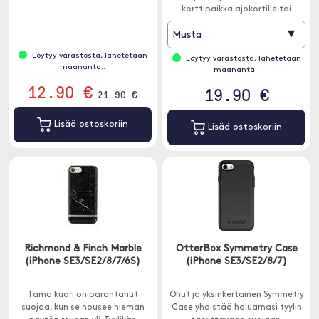
korttipaikka ajokortille tai
luottokortille. Asenna
▾
Musta
matkapuhelimesi kuoreen suojaa
ja persoonallista.
Löytyy varastosta, lähetetään
Löytyy varastosta, lähetetään
maananta..
maananta..
12.90 €
19.90 €
21.90 €
Lisää ostoskoriin
Lisää ostoskoriin
Richmond & Finch Marble
OtterBox Symmetry Case
(iPhone SE3/SE2/8/7/6S)
(iPhone SE3/SE2/8/7)
Tämä kuori on parantanut
Ohut ja yksinkertainen Symmetry
suojaa, kun se nousee hieman
Case yhdistää haluamasi tyylin