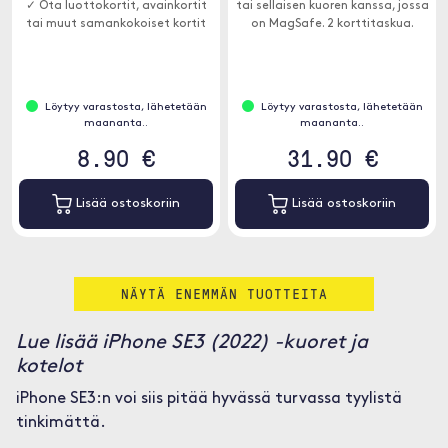
✓ Ota luottokortit, avainkortit
tai sellaisen kuoren kanssa, jossa
tai muut samankokoiset kortit
on MagSafe. 2 korttitaskua.
Löytyy varastosta, lähetetään
Löytyy varastosta, lähetetään
maananta..
maananta..
8.90 €
31.90 €
Lisää ostoskoriin
Lisää ostoskoriin
NÄYTÄ ENEMMÄN TUOTTEITA
Lue lisää iPhone SE3 (2022) -kuoret ja
kotelot
iPhone SE3:n voi siis pitää hyvässä turvassa tyylistä
tinkimättä.