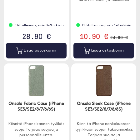
autotelineiden ja telineiden
kanssa.
Etätallennus, noin 3-8 arkisin
Etätallennus, noin 3-8 arkisin
28.90 €
10.90 €
24.90 €
Lisää ostoskoriin
Lisää ostoskoriin
Onsala Fabric Case (iPhone
Onsala Sleek Case (iPhone
SE3/SE2/8/7/6/6S)
SE3/SE2/8/7/6/6S)
Kiinnitä iPhone kannen tyylikäs
Kiinnitä iPhone nahkakuoreen
suoja. Tarjoaa suojaa ja
tyylikkään suojan takaamiseksi.
persoonallisuutta.
Tarjoaa suojaa ja