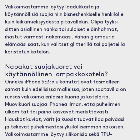
Valikoimastamme löytyy laadukkaita ja
käytännöllisiä suojia niin bisneshenkiselle henkilölle
kuin leikkimielisyydestä pitävällekin. Olipa tyylisi
sitten asiallinen nahka tai suloiset eläinhahmot,
ihastut varmasti näkemääsi. Vähän glamouria
elämääsi saat, kun valitset glitterillä tai paljeteilla
koristetun kotelon.
Napakat suojakuoret vai
käytännöllinen lompakkokotelo?
Onneksi iPhone SE3:n ulkomitat ovat täsmälleen
samat kuin edellisissä malleissa, joten saatavilla on
runsas valikoima erilaisia kuoria ja koteloita.
Muovikuori suojaa iPhonea ilman, että puhelimen
ulkomitat tai paino kasvavat merkittävästi.
Hauskat kuviot, värit ja kuosit tuovat iloa päivääsi
ja tekevät puhelimestasi yksilöllisemmän näköisen.
Valikoimastamme löytyy silikonisia sekä TPU-