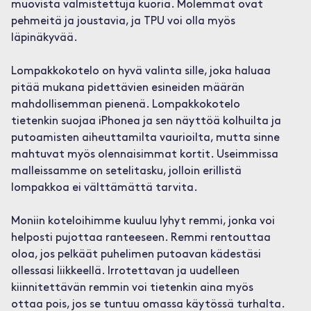
muovista valmistettuja kuoria. Molemmat ovat
pehmeitä ja joustavia, ja TPU voi olla myös
läpinäkyvää.
Lompakkokotelo on hyvä valinta sille, joka haluaa
pitää mukana pidettävien esineiden määrän
mahdollisemman pienenä. Lompakkokotelo
tietenkin suojaa iPhonea ja sen näyttöä kolhuilta ja
putoamisten aiheuttamilta vaurioilta, mutta sinne
mahtuvat myös olennaisimmat kortit. Useimmissa
malleissamme on setelitasku, jolloin erillistä
lompakkoa ei välttämättä tarvita.
Moniin koteloihimme kuuluu lyhyt remmi, jonka voi
helposti pujottaa ranteeseen. Remmi rentouttaa
oloa, jos pelkäät puhelimen putoavan kädestäsi
ollessasi liikkeellä. Irrotettavan ja uudelleen
kiinnitettävän remmin voi tietenkin aina myös
ottaa pois, jos se tuntuu omassa käytössä turhalta.