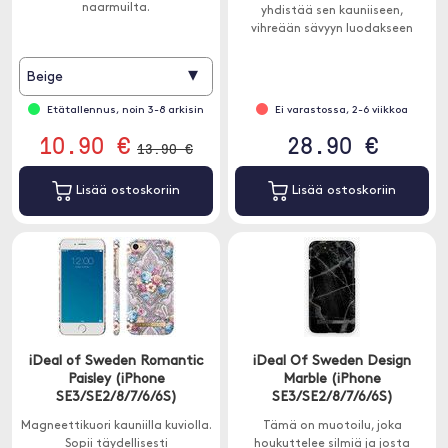
naarmuilta.
yhdistää sen kauniiseen,
vihreään sävyyn luodakseen
tyylikkään ja tyylikkään ilmeen.
Silkki oli yksi linnan
▾
Beige
suosituimmista kankaista.
Etätallennus, noin 3-8 arkisin
Ei varastossa, 2-6 viikkoa
10.90 €
28.90 €
13.90 €
Lisää ostoskoriin
Lisää ostoskoriin
iDeal of Sweden Romantic
iDeal Of Sweden Design
Paisley (iPhone
Marble (iPhone
SE3/SE2/8/7/6/6S)
SE3/SE2/8/7/6/6S)
Magneettikuori kauniilla kuviolla.
Tämä on muotoilu, joka
Sopii täydellisesti
houkuttelee silmiä ja josta