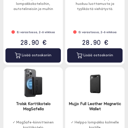
lompakkokoteloihin,
huokuu luottamusta ja
autotelineisiin ja muihin
tyylikästä viehätystä.
magneettisiin lisävarusteisiin.
Magneettikuori.
Ei varastossa, 2-6 viikkoa
Ei varastossa, 2-6 viikkoa
28.90 €
28.90 €
Lisää ostoskoriin
Lisää ostoskoriin
Trolsk Korttikotelo
Mujjo Full Leather Magnetic
MagSafella
Wallet
✓ MagSafe-kiinnitteinen
✓ Helppo lompakko kolmelle
korttikotelo
kortille