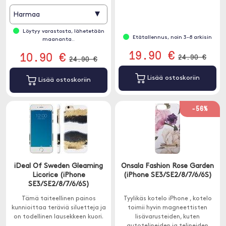
kanssa.
▾
Harmaa
Löytyy varastosta, lähetetään
Etätallennus, noin 3-8 arkisin
maananta..
19.90 €
10.90 €
24.90 €
24.90 €
Lisää ostoskoriin
Lisää ostoskoriin
-56%
iDeal Of Sweden Gleaming
Onsala Fashion Rose Garden
Licorice (iPhone
(iPhone SE3/SE2/8/7/6/6S)
SE3/SE2/8/7/6/6S)
Tämä taiteellinen painos
Tyylikäs kotelo iPhone , kotelo
kunnioittaa teräviä siluetteja ja
toimii hyvin magneettisten
on todellinen lausekkeen kuori.
lisävarusteiden, kuten