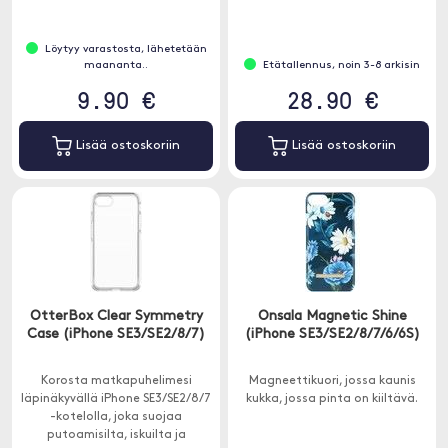
Löytyy varastosta, lähetetään
maananta..
Etätallennus, noin 3-8 arkisin
9.90 €
28.90 €
Lisää ostoskoriin
Lisää ostoskoriin
OtterBox Clear Symmetry
Onsala Magnetic Shine
Case (iPhone SE3/SE2/8/7)
(iPhone SE3/SE2/8/7/6/6S)
Korosta matkapuhelimesi
Magneettikuori, jossa kaunis
läpinäkyvällä iPhone SE3/SE2/8/7
kukka, jossa pinta on kiiltävä.
-kotelolla, joka suojaa
putoamisilta, iskuilta ja