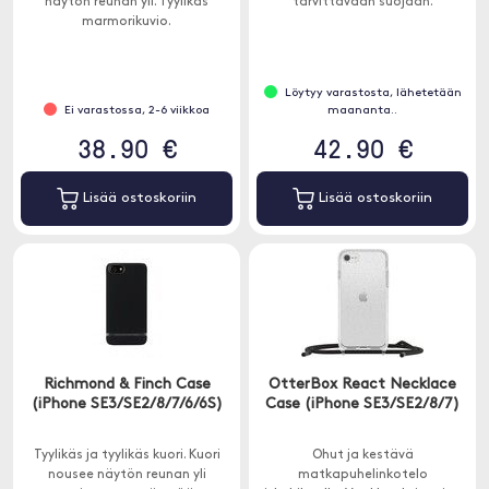
näytön reunan yli. Tyylikäs
tarvittavaan suojaan.
marmorikuvio.
Löytyy varastosta, lähetetään
Ei varastossa, 2-6 viikkoa
maananta..
38.90 €
42.90 €
Lisää ostoskoriin
Lisää ostoskoriin
Richmond & Finch Case
OtterBox React Necklace
(iPhone SE3/SE2/8/7/6/6S)
Case (iPhone SE3/SE2/8/7)
Tyylikäs ja tyylikäs kuori. Kuori
Ohut ja kestävä
nousee näytön reunan yli
matkapuhelinkotelo