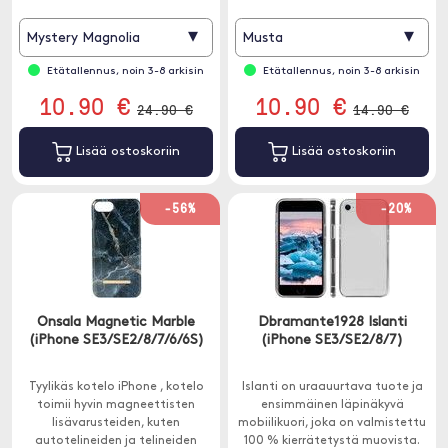
▾
▾
Mystery Magnolia
Musta
Etätallennus, noin 3-8 arkisin
Etätallennus, noin 3-8 arkisin
10.90 €
10.90 €
24.90 €
14.90 €
Lisää ostoskoriin
Lisää ostoskoriin
-56%
-20%
Onsala Magnetic Marble
Dbramante1928 Islanti
(iPhone SE3/SE2/8/7/6/6S)
(iPhone SE3/SE2/8/7)
Tyylikäs kotelo iPhone , kotelo
Islanti on uraauurtava tuote ja
toimii hyvin magneettisten
ensimmäinen läpinäkyvä
lisävarusteiden, kuten
mobiilikuori, joka on valmistettu
autotelineiden ja telineiden
100 % kierrätetystä muovista.