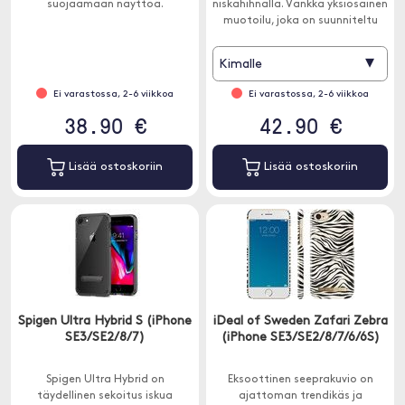
suojaamaan näyttöä.
niskahihnalla. Vankka yksiosainen
muotoilu, joka on suunniteltu
sopimaan iPhone täydellisesti.
▾
Kimalle
Ei varastossa, 2-6 viikkoa
Ei varastossa, 2-6 viikkoa
38.90 €
42.90 €
Lisää ostoskoriin
Lisää ostoskoriin
Spigen Ultra Hybrid S (iPhone
iDeal of Sweden Zafari Zebra
SE3/SE2/8/7)
(iPhone SE3/SE2/8/7/6/6S)
Spigen Ultra Hybrid on
Eksoottinen seeprakuvio on
täydellinen sekoitus iskua
ajattoman trendikäs ja