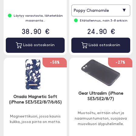
naarmuilta.
▾
Poppy Chamomile
Löytyy varastosta, lähetetään
maananta..
Etätallennus, noin 3-8 arkisin
38.90 €
24.90 €
Lisää ostoskoriin
Lisää ostoskoriin
-56%
-27%
Gear Ultraslim (iPhone
Onsala Magnetic Soft
SE3/SE2/8/7)
(iPhone SE3/SE2/8/7/6/6S)
Muotoiltu, erittäin ohut ja
Magneettikuori, jossa kaunis
naarmuuntumaton, suojaava
kukka, jossa pinta on matta.
muovikuori älypuhelimelle.