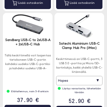
Lisää ostoskoriin
Lisää ostoskoriin
Sandberg USB-C to 2xUSB-A
Satechi Aluminium USB-C
+ 2xUSB-C Hub
Clamp Hub Pro (iMac)
Tällä keskittimellä voit laajentaa
Keskittimessä on USB-C-portti, 3
tietokoneen USB-C-portin
USB 3.0 -porttia ja Micro / SD-
kahdeksi uudeksi USB-C-portiksi
kortinlukija, kaikki yhdellä USB-C-
ja kahdeksi uudeksi USB-A-
liitännällä.
portiksi.
▾
Hopea
Löytyy varastosta, lähetetään
Etätallennus, noin 3-8 arkisin
tänään
37.90 €
52.90 €