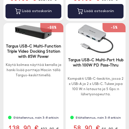
Lisää ostoskoriin
Lisää ostoskoriin
-66%
-5%
Targus USB-C Multi-Function
Triple Video Docking Station
with 85W Power
Targus USB-C Multi-Port Hub
Käytä kolmea näyttöä kerralla ja
with 100W PD Pass-Thru
hanki lisää portteja Maciin tällä
Targus-keskittimellä.
Kompakti USB-C-keskitin, jossa 2
x USB-A ja 2 x USB-C. Tukee jopa
100 W: n latausta ja 5 Gps: n
lähetysnopeutta.
Etätallennus, noin 3-8 arkisin
Etätallennus, noin 3-8 arkisin
138.90 €
58.90 €
402.90 €
61.90 €