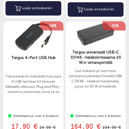
Lisää ostoskoriin
Lisää ostoskoriin
-28%
-30%
Targus universaali USB-C
DV4K -telakointiasema 65
Targus 4-Port USB Hub
W:n virransyötöllä
Luo mukava ja tuottava
työasema yleiskäyttöisellä USB-
Tämä keskitin mahdollistaa jopa
C DV4K -telakointiasemalla,
4 USB-laitteen liittämisen
jossa on 65 W virtalähde.
liikkeellä ollessasi. Plug and Play -
toiminto varmistaa, että se on
yksinkertainen ja
helppokäyttöinen, sillä laite saa
virtaa suoraan tietokoneesta.
Etätallennus, noin 3-8 arkisin
Etätallennus, noin 3-8 arkisin
17.90 €
164.90 €
24.90 €
234.90 €