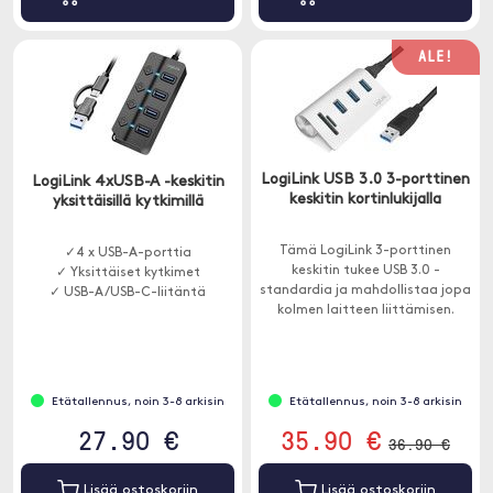
ALE!
LogiLink USB 3.0 3-porttinen
LogiLink 4xUSB-A -keskitin
keskitin kortinlukijalla
yksittäisillä kytkimillä
Tämä LogiLink 3-porttinen
✓4 x USB-A-porttia
keskitin tukee USB 3.0 -
✓ Yksittäiset kytkimet
standardia ja mahdollistaa jopa
✓ USB-A/USB-C-liitäntä
kolmen laitteen liittämisen.
Tietysti voit myös liittää ja
käyttää vanhempien USB-
sukupolvien laitteita.
Etätallennus, noin 3-8 arkisin
Etätallennus, noin 3-8 arkisin
27.90 €
35.90 €
36.90 €
Lisää ostoskoriin
Lisää ostoskoriin