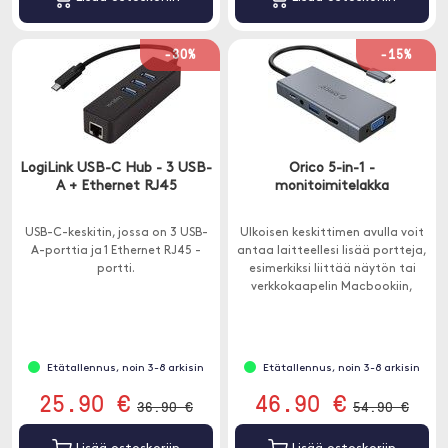
-30%
-15%
LogiLink USB-C Hub - 3 USB-
Orico 5-in-1 -
A + Ethernet RJ45
monitoimitelakka
USB-C-keskitin, jossa on 3 USB-
Ulkoisen keskittimen avulla voit
A-porttia ja 1 Ethernet RJ45 -
antaa laitteellesi lisää portteja,
portti.
esimerkiksi liittää näytön tai
verkkokaapelin Macbookiin,
jossa on vain USB-C. Tässä
keskittimessä on laaja
yhteensopivuus ja se toimii
MacOS: n, iPad OS: n, Windowsin
Etätallennus, noin 3-8 arkisin
Etätallennus, noin 3-8 arkisin
ja Androidin kanssa.
25.90 €
46.90 €
36.90 €
54.90 €