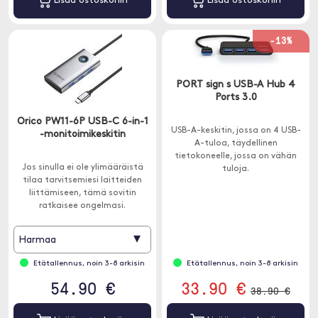
Lisää ostoskoriin
Lisää ostoskoriin
-13%
PORT sign s USB-A Hub 4
Ports 3.0
Orico PW11-6P USB-C 6-in-1
USB-A-keskitin, jossa on 4 USB-
-monitoimikeskitin
A-tuloa, täydellinen
tietokoneelle, jossa on vähän
Jos sinulla ei ole ylimääräistä
tuloja.
tilaa tarvitsemiesi laitteiden
liittämiseen, tämä sovitin
ratkaisee ongelmasi.
Yhdistetään USB-C:llä.
▾
Harmaa
Etätallennus, noin 3-8 arkisin
Etätallennus, noin 3-8 arkisin
54.90 €
33.90 €
38.90 €