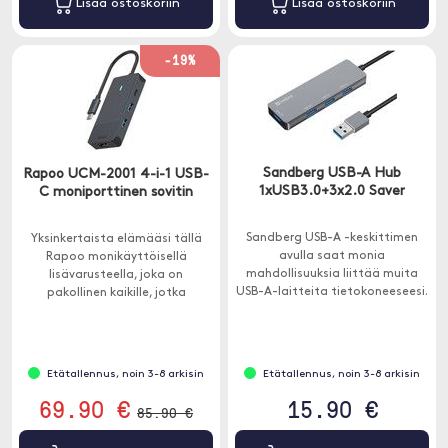
Lisää ostoskoriin
Lisää ostoskoriin
-19%
Sandberg USB-A Hub
Rapoo UCM-2001 4-i-1 USB-
1xUSB3.0+3x2.0 Saver
C moniporttinen sovitin
Sandberg USB-A -keskittimen
Yksinkertaista elämääsi tällä
avulla saat monia
Rapoo monikäyttöisellä
mahdollisuuksia liittää muita
lisävarusteella, joka on
USB-A-laitteita tietokoneeseesi.
pakollinen kaikille, jotka
Tämä tarkoittaa, että voit
haluavat liittää erilaisia laitteita
liittää esimerkiksi ulkoisen
Macbookiin tai muuhun USB-C-
kiintolevyn, tulostimen ja hiiren
laitteeseen.
samanaikaisesti.
Etätallennus, noin 3-8 arkisin
Etätallennus, noin 3-8 arkisin
69.90 €
15.90 €
85.90 €