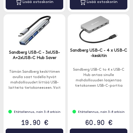
Lisää ostoskoriin
Lisää ostoskoriin
Sandberg USB-C - 4 x USB-C
Sandberg USB-C - 3xUSB-
-keskitin
A+2xUSB-C Hub Saver
Sandberg USB-C to 4 x USB-C
Tämän Sandberg keskittimen
Hub antaa sinulle
avulla saat todella hyvät
mahdollisuuden laajentaa
mahdollisuudet liittää USB-
tietokoneen USB-C-porttia
laitteita tietokoneeseen. Voit
neljään uuteen porttiin.
esimerkiksi liittää USB-tikun,
tulostimen ja hiiren
samanaikaisesti.
Etätallennus, noin 3-8 arkisin
Etätallennus, noin 3-8 arkisin
19.90 €
60.90 €