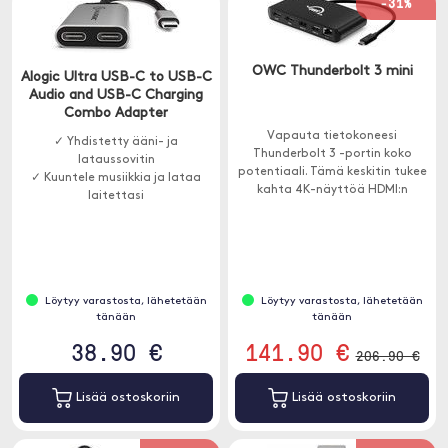
-31%
OWC Thunderbolt 3 mini
Alogic Ultra USB-C to USB-C
Audio and USB-C Charging
Combo Adapter
Vapauta tietokoneesi
✓ Yhdistetty ääni- ja
Thunderbolt 3 -portin koko
lataussovitin
potentiaali. Tämä keskitin tukee
✓ Kuuntele musiikkia ja lataa
kahta 4K-näyttöä HDMI:n
laitettasi
kautta, ja siinä on kaksi USB-A-
ja yksi Ethernet-portti.
Löytyy varastosta, lähetetään
Löytyy varastosta, lähetetään
tänään
tänään
38.90 €
141.90 €
206.90 €
Lisää ostoskoriin
Lisää ostoskoriin