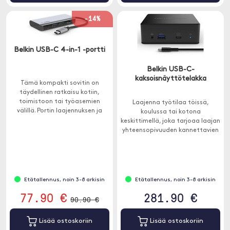
-14%
Belkin USB-C 4-in-1 -portti
Belkin USB-C-
kaksoisnäyttötelakka
Tämä kompakti sovitin on
täydellinen ratkaisu kotiin,
toimistoon tai työasemien
Laajenna työtilaa töissä,
välillä. Portin laajennuksen ja
koulussa tai kotona
lataamisen välillä valitsemisen
keskittimellä, joka tarjoaa laajan
välttämiseksi tämän sovittimen
yhteensopivuuden kannettavien
latausteho on 100 W.
tietokoneiden kanssa.
Etätallennus, noin 3-8 arkisin
Etätallennus, noin 3-8 arkisin
77.90 €
281.90 €
90.90 €
Lisää ostoskoriin
Lisää ostoskoriin