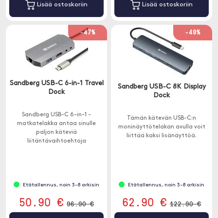
Lisää ostoskoriin
Lisää ostoskoriin
-47%
-49%
Sandberg USB-C 6-in-1 Travel
Sandberg USB-C 8K Display
Dock
Dock
Sandberg USB-C 6-in-1 -
Tämän kätevän USB-C:n
matkatelakka antaa sinulle
moninäyttötelakan avulla voit
paljon käteviä
liittää kaksi lisänäyttöä.
liitäntävaihtoehtoja
tietokoneellesi USB-C-portilla.
Etätallennus, noin 3-8 arkisin
Etätallennus, noin 3-8 arkisin
50.90 €
62.90 €
96.90 €
122.90 €