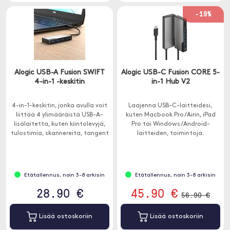
-19%
Alogic USB-A Fusion SWIFT
Alogic USB-C Fusion CORE 5-
4-in-1 -keskitin
in-1 Hub V2
4-in-1-keskitin, jonka avulla voit
Laajenna USB-C-laitteidesi,
liittää 4 ylimääräistä USB-A-
kuten Macbook Pro /Airin, iPad
lisälaitetta, kuten kiintolevyjä,
Pro tai Windows/Android-
tulostimia, skannereita, tangent
laitteiden, toimintoja.
jne.
Keskittimessä on 5 porttia - 1 x
HDMI, 1 x USB-C ja 3 x USB-A.
Etätallennus, noin 3-8 arkisin
Etätallennus, noin 3-8 arkisin
28.90 €
45.90 €
56.90 €
Lisää ostoskoriin
Lisää ostoskoriin