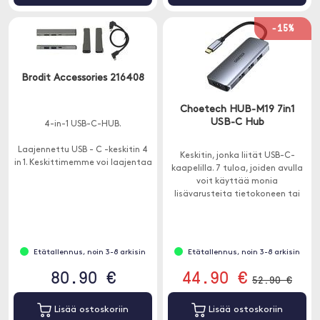
-15%
Brodit Accessories 216408
Choetech HUB-M19 7in1
USB-C Hub
4-in-1 USB-C-HUB.
Laajennettu USB - C -keskitin 4
Keskitin, jonka liität USB-C-
in 1. Keskittimemme voi laajentaa
kaapelilla. 7 tuloa, joiden avulla
yhden USB C -portin 4 USB-
voit käyttää monia
porttiin ja auttaa ratkaisemaan
lisävarusteita tietokoneen tai
riittämättömien USB-porttien
iPad kanssa.
ongelman
Etätallennus, noin 3-8 arkisin
Etätallennus, noin 3-8 arkisin
80.90 €
44.90 €
52.90 €
Lisää ostoskoriin
Lisää ostoskoriin