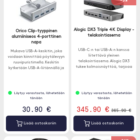
-5%
Alogic DX3 Triple 4K Display -
Orico Clip-tyyppinen
telakointiasema
alumiiniseos 4-porttinen
napa
USB-C: n tai USB-A: n kanssa
Mukava USB-A-keskitin, joka
liitettävä yleinen
voidaan kiinnittää pöytälevyyn
telakointiasema. Alogic DX3
ruuvipuristimella. Keskitin
tukee kolmoisnäyttöä, tarjoaa
kytketään USB-A-liitännällä ja
paljon ylimääräisiä portteja ja
tarjoaa 4 ylimääräistä USB-A-
100 W: n läpäisykyvyn.
porttia tangent , USB-tikkujen
tai tulostimien helpon
liittämisen varmistamiseksi.
Löytyy varastosta, lähetetään
Löytyy varastosta, lähetetään
tänään
tänään
30.90 €
345.90 €
365.90 €
Lisää ostoskoriin
Lisää ostoskoriin