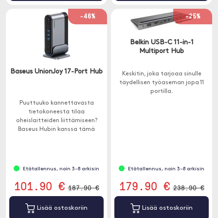
-46%
-25%
Belkin USB-C 11-in-1
Multiport Hub
Baseus UnionJoy 17-Port Hub
Keskitin, joka tarjoaa sinulle
täydellisen työaseman jopa 11
portilla.
Puuttuuko kannettavasta
tietokoneesta tilaa
oheislaitteiden liittämiseen?
Baseus Hubin kanssa tämä
ongelma on menneisyyttä.
Etätallennus, noin 3-8 arkisin
Etätallennus, noin 3-8 arkisin
101.90 €
179.90 €
187.90 €
238.90 €
Lisää ostoskoriin
Lisää ostoskoriin