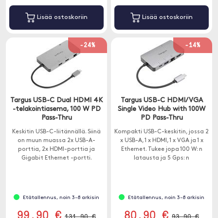
Lisää ostoskoriin
Lisää ostoskoriin
-24%
-14%
Targus USB-C Dual HDMI 4K
Targus USB-C HDMI/VGA
-telakointiasema, 100 W PD
Single Video Hub with 100W
Pass-Thru
PD Pass-Thru
Keskitin USB-C-liitännällä. Siinä
Kompakti USB-C-keskitin, jossa 2
on muun muassa 2x USB-A-
x USB-A, 1 x HDMI, 1 x VGA ja 1 x
porttia, 2x HDMI-porttia ja
Ethernet. Tukee jopa 100 W: n
Gigabit Ethernet -portti.
latausta ja 5 Gps: n
lähetysnopeutta.
Etätallennus, noin 3-8 arkisin
Etätallennus, noin 3-8 arkisin
99.90 €
80.90 €
131.90 €
93.90 €