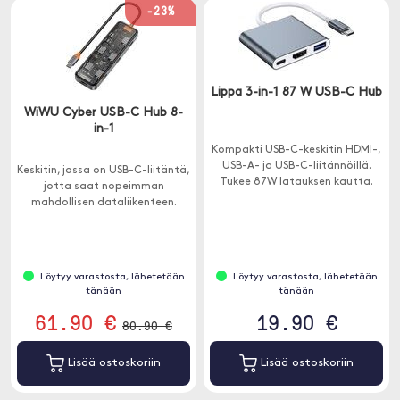
-23%
Lippa 3-in-1 87 W USB-C Hub
WiWU Cyber USB-C Hub 8-
in-1
Kompakti USB-C-keskitin HDMI-,
USB-A- ja USB-C-liitännöillä.
Keskitin, jossa on USB-C-liitäntä,
Tukee 87W latauksen kautta.
jotta saat nopeimman
mahdollisen dataliikenteen.
Löytyy varastosta, lähetetään
Löytyy varastosta, lähetetään
tänään
tänään
61.90 €
19.90 €
80.90 €
Lisää ostoskoriin
Lisää ostoskoriin