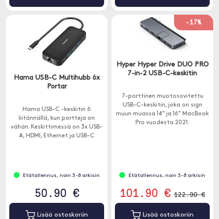
-17%
Hyper Hyper Drive DUO PRO
7-in-2 USB-C-keskitin
Hama USB-C Multihubb 6x
Portar
7-porttinen muotosovitettu
USB-C-keskitin, joka on sign
Hama USB-C -keskitin 6
muun muassa 14" ja 16" MacBook
liitännällä, kun portteja on
Pro vuodesta 2021.
vähän. Keskittimessä on 3x USB-
A, HDMI, Ethernet ja USB-C
läpimenolatauksella.
Etätallennus, noin 3-8 arkisin
Etätallennus, noin 3-8 arkisin
50.90 €
101.90 €
122.90 €
Lisää ostoskoriin
Lisää ostoskoriin