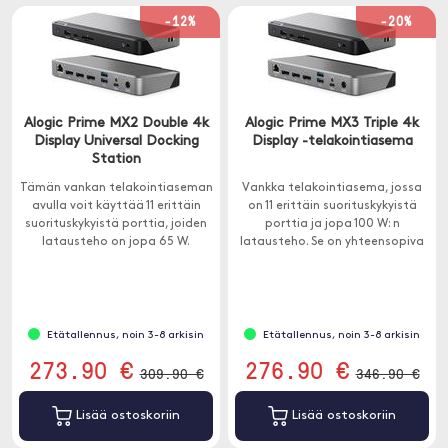
-12%
-20%
Alogic Prime MX2 Double 4k
Alogic Prime MX3 Triple 4k
Display Universal Docking
Display -telakointiasema
Station
Tämän vankan telakointiaseman
Vankka telakointiasema, jossa
avulla voit käyttää 11 erittäin
on 11 erittäin suorituskykyistä
suorituskykyistä porttia, joiden
porttia ja jopa 100 W: n
latausteho on jopa 65 W.
latausteho. Se on yhteensopiva
Yhteensopiva Windowsin ja
Windows- ja macOS-
Macin kanssa.
tietokoneiden kanssa.
Etätallennus, noin 3-8 arkisin
Etätallennus, noin 3-8 arkisin
273.90 €
276.90 €
309.90 €
346.90 €
Lisää ostoskoriin
Lisää ostoskoriin