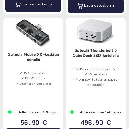
Lisää ostoskoriin
Lisää ostoskoriin
Satechi Thunderbolt 5
Satechi Mobile XR -keskitin
CubeDock SSD-kotelolla
äänellä
✓ USB-hub Thunderbolt 5:lle
✓USB-C-keskitin
✓ SSD-kotelo
✓ 100W lataus
✓ Moninäyttötuki ja nopeat
✓ Useita eri portteja
nopeudet
Etätallennus, noin 3-8 arkisin
Etätallennus, noin 3-8 arkisin
56.90 €
496.90 €