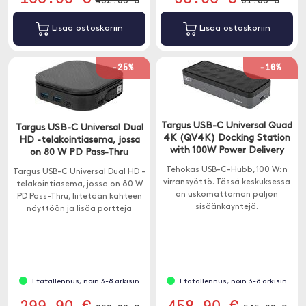
Lisää ostoskoriin
Lisää ostoskoriin
-25%
-16%
Targus USB-C Universal Quad
Targus USB-C Universal Dual
4K (QV4K) Docking Station
HD -telakointiasema, jossa
with 100W Power Delivery
on 80 W PD Pass-Thru
Tehokas USB-C-Hubb, 100 W: n
Targus USB-C Universal Dual HD -
virransyöttö. Tässä keskuksessa
telakointiasema, jossa on 80 W
on uskomattoman paljon
PD Pass-Thru, liitetään kahteen
sisäänkäyntejä.
näyttöön ja lisää portteja
kannettavaan tietokoneeseen.
Etätallennus, noin 3-8 arkisin
Etätallennus, noin 3-8 arkisin
299.90 €
458.90 €