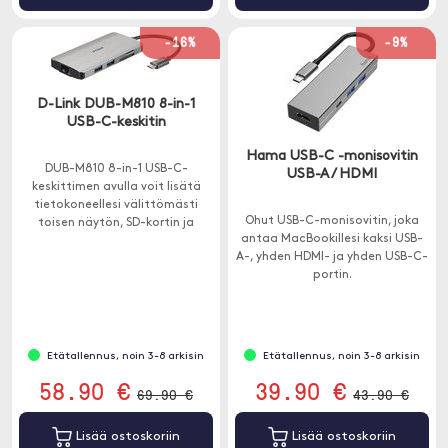
-16%
-9%
D-Link DUB-M810 8-in-1
USB-C-keskitin
Hama USB-C -monisovitin
DUB-M810 8-in-1 USB-C-
USB-A / HDMI
keskittimen avulla voit lisätä
tietokoneellesi välittömästi
Ohut USB-C-monisovitin, joka
toisen näytön, SD-kortin ja
antaa MacBookillesi kaksi USB-
microSD-kortinlukijan, Ethernet-
A-, yhden HDMI- ja yhden USB-C-
yhteyden ja kolme muuta USB-A
portin.
3.0 -porttia.
Etätallennus, noin 3-8 arkisin
Etätallennus, noin 3-8 arkisin
58.90 €
39.90 €
69.90 €
43.90 €
Lisää ostoskoriin
Lisää ostoskoriin