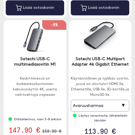
Lisää ostoskoriin
Lisää ostoskoriin
-8%
Satechi USB-C
Satechi USB-C Multiport
multimediasovitin M1
Adapter 4k Gigabit Ethernet
Keskittimessä on
Käytännöllinen ja tyylikäs sovitin,
korkearesoluutioinen
jossa on ulostulot HDMI: lle,
kaksoisnäyttö 4K, useita
Ethernetille, USB: lle, SD-kortille ja
vaihtoehtoja nopeaan
MicroSD: lle.
tiedonsiirtoon ja moderni
▾
Avaruusharmaa
alumiiniviimeistely.
Löytyy varastosta, lähetetään
Etätallennus, noin 3-8 arkisin
tänään
147.90 €
113.90 €
159.90 €