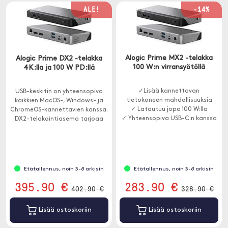
ALE!
-14%
Alogic Prime MX2 -telakka
Alogic Prime DX2 -telakka
100 W:n virransyötöllä
4K:lla ja 100 W PD:llä
✓Lisää kannettavan
USB-keskitin on yhteensopiva
tietokoneen mahdollisuuksia
kaikkien MacOS-, Windows- ja
✓ Latautuu jopa 100 W:lla
ChromeOS-kannettavien kanssa.
✓ Yhteensopiva USB-C:n kanssa
DX2-telakointiasema tarjoaa
(DP Alt Mode)
pääsyn kaikkiin kotitoimisto-,
koulutus- tai yritysympäristössä
tarvittaviin portteihin.
Etätallennus, noin 3-8 arkisin
Etätallennus, noin 3-8 arkisin
395.90 €
283.90 €
402.90 €
328.90 €
Lisää ostoskoriin
Lisää ostoskoriin