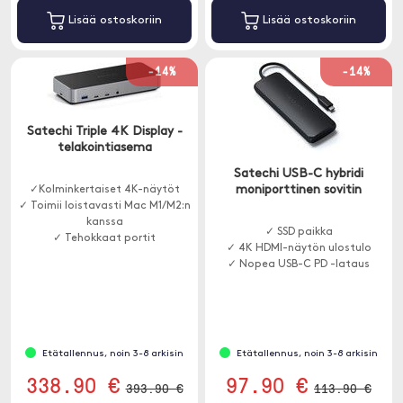
Lisää ostoskoriin
Lisää ostoskoriin
-14%
-14%
Satechi Triple 4K Display -
telakointiasema
Satechi USB-C hybridi
moniporttinen sovitin
✓Kolminkertaiset 4K-näytöt
✓ Toimii loistavasti Mac M1/M2:n
kanssa
✓ SSD paikka
✓ Tehokkaat portit
✓ 4K HDMI-näytön ulostulo
✓ Nopea USB-C PD -lataus
Etätallennus, noin 3-8 arkisin
Etätallennus, noin 3-8 arkisin
338.90 €
97.90 €
393.90 €
113.90 €