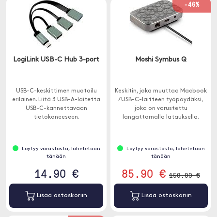
-46%
LogiLink USB-C Hub 3-port
Moshi Symbus Q
USB-C-keskittimen muotoilu
Keskitin, joka muuttaa Macbook
erilainen. Liitä 3 USB-A-laitetta
/ USB-C-laitteen työpöydäksi,
USB-C-kannettavaan
joka on varustettu
tietokoneeseen.
langattomalla latauksella.
Löytyy varastosta, lähetetään
Löytyy varastosta, lähetetään
tänään
tänään
14.90 €
85.90 €
159.90 €
Lisää ostoskoriin
Lisää ostoskoriin