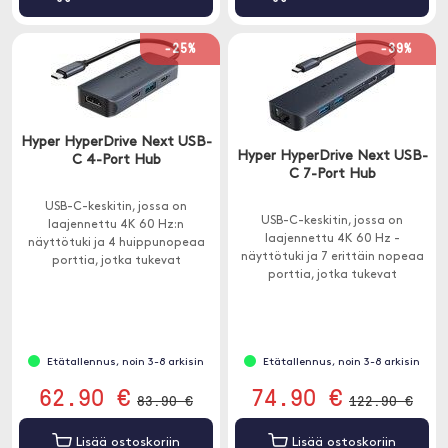
-25%
-39%
Hyper HyperDrive Next USB-
Hyper HyperDrive Next USB-
C 4-Port Hub
C 7-Port Hub
USB-C-keskitin, jossa on
USB-C-keskitin, jossa on
laajennettu 4K 60 Hz:n
laajennettu 4K 60 Hz -
näyttötuki ja 4 huippunopeaa
näyttötuki ja 7 erittäin nopeaa
porttia, jotka tukevat
porttia, jotka tukevat
tiedonsiirtoa jopa 10 Gbps:iin ja
tiedonsiirtoa jopa 10 Gbps:iin ja
latausta 85 W:iin asti.
latausta jopa 85 W:iin asti.
Etätallennus, noin 3-8 arkisin
Etätallennus, noin 3-8 arkisin
62.90 €
74.90 €
83.90 €
122.90 €
Lisää ostoskoriin
Lisää ostoskoriin