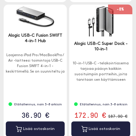
-8%
Alogic USB-C Fusion SWIFT
4-in-1 Hub
Alogic USB-C Super Dock -
10-in-1
Laajenna iPad Pro / MacBookPro /
Air -laitteesi toimintoja USB-C
10-in-1 USB-C -telakointiasema
Fusion SWIFT 4-in-1 -
tarjoaa pääsyn kaikkiin
keskittimellä. Se on suunniteltu ja
suosituimpiin portteihin, joita
suunniteltu erityisesti USB-C-
tarvitaan sen käyttämiseen
laitteellesi.
kotona, toimistossa ja tien
päällä.
Etätallennus, noin 3-8 arkisin
Etätallennus, noin 3-8 arkisin
36.90 €
172.90 €
187.90 €
Lisää ostoskoriin
Lisää ostoskoriin