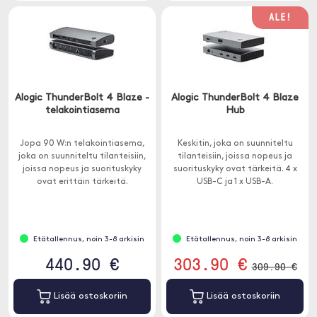
ALE!
Alogic ThunderBolt 4 Blaze -
Alogic ThunderBolt 4 Blaze
telakointiasema
Hub
Jopa 90 W:n telakointiasema,
Keskitin, joka on suunniteltu
joka on suunniteltu tilanteisiin,
tilanteisiin, joissa nopeus ja
joissa nopeus ja suorituskyky
suorituskyky ovat tärkeitä. 4 x
ovat erittäin tärkeitä.
USB-C ja 1 x USB-A.
Etätallennus, noin 3-8 arkisin
Etätallennus, noin 3-8 arkisin
440.90 €
303.90 €
309.90 €
Lisää ostoskoriin
Lisää ostoskoriin