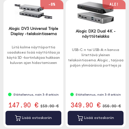
-8%
ALE!
Alogic DV3 Universal Triple
Alogic DX2 Dual 4K -
Display -telakointiasema
näyttötelakka
Liitä kolme näyttöporttia
USB-C: n tai USB-A: n kanssa
saadaksesi lisää näyttötilaa ja
liitettävä yleinen
käytä SD -kortinlukijaa hukkaan
telakointiasema. Alogic , tarjoaa
kuluvan ajan hidastamiseen
paljon ylimääräisiä portteja ja
videoiden ja kuvien siirrossa.
sillä on 65 W: n suorituskyky.
Etätallennus, noin 3-8 arkisin
Etätallennus, noin 3-8 arkisin
147.90 €
349.90 €
159.90 €
356.90 €
Lisää ostoskoriin
Lisää ostoskoriin