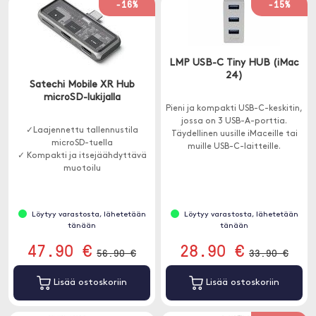
-16%
-15%
LMP USB-C Tiny HUB (iMac
24)
Satechi Mobile XR Hub
microSD-lukijalla
Pieni ja kompakti USB-C-keskitin,
jossa on 3 USB-A-porttia.
✓Laajennettu tallennustila
Täydellinen uusille iMaceille tai
microSD-tuella
muille USB-C-laitteille.
✓ Kompakti ja itsejäähdyttävä
muotoilu
✓ Virtalähde jopa 100W
Löytyy varastosta, lähetetään
Löytyy varastosta, lähetetään
tänään
tänään
47.90 €
28.90 €
56.90 €
33.90 €
Lisää ostoskoriin
Lisää ostoskoriin