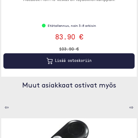
MacBook Pron Pro-keskus on täydellinen kumppani.
Etätallennus, noin 3-8 arkisin
83.90 €
103.90 €
Lisää ostoskoriin
Muut asiakkaat ostivat myös
⇦
⇨