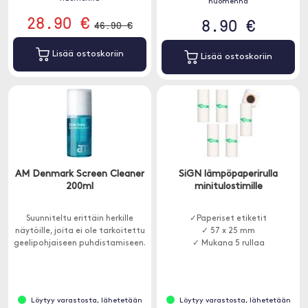
huomenna
28.90 €
8.90 €
46.90 €
Lisää ostoskoriin
Lisää ostoskoriin
AM Denmark Screen Cleaner
SiGN lämpöpaperirulla
200ml
minitulostimille
Suunniteltu erittäin herkille
✓Paperiset etiketit
näytöille, joita ei ole tarkoitettu
✓ 57 x 25 mm
geelipohjaiseen puhdistamiseen.
✓ Mukana 5 rullaa
Löytyy varastosta, lähetetään
Löytyy varastosta, lähetetään