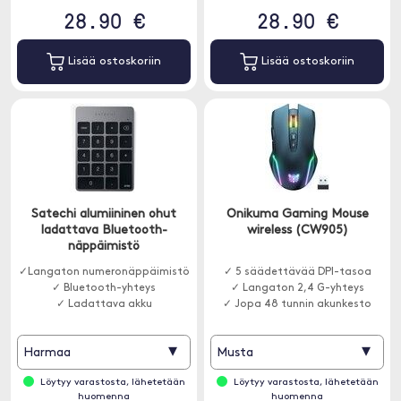
28.90 €
28.90 €
Lisää ostoskoriin
Lisää ostoskoriin
Satechi alumiininen ohut
Onikuma Gaming Mouse
ladattava Bluetooth-
wireless (CW905)
näppäimistö
✓Langaton numeronäppäimistö
✓ 5 säädettävää DPI-tasoa
✓ Bluetooth-yhteys
✓ Langaton 2,4 G-yhteys
✓ Ladattava akku
✓ Jopa 48 tunnin akunkesto
▾
▾
Harmaa
Musta
Löytyy varastosta, lähetetään
Löytyy varastosta, lähetetään
huomenna
huomenna