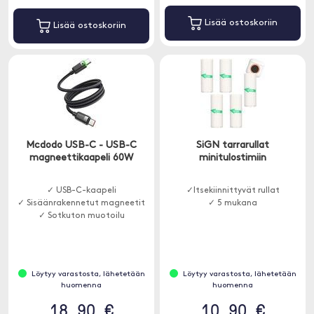
Lisää ostoskoriin
Lisää ostoskoriin
Mcdodo USB-C - USB-C
SiGN tarrarullat
magneettikaapeli 60W
minitulostimiin
✓ USB-C-kaapeli
✓Itsekiinnittyvät rullat
✓ Sisäänrakennetut magneetit
✓ 5 mukana
✓ Sotkuton muotoilu
Löytyy varastosta, lähetetään
Löytyy varastosta, lähetetään
huomenna
huomenna
18.90 €
10.90 €