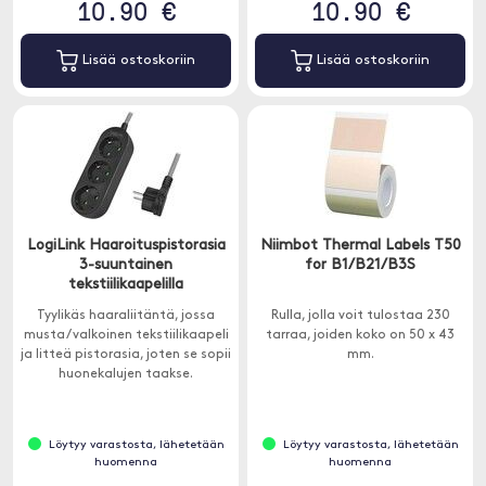
10.90 €
10.90 €
Lisää ostoskoriin
Lisää ostoskoriin
LogiLink Haaroituspistorasia
Niimbot Thermal Labels T50
3-suuntainen
for B1/B21/B3S
tekstiilikaapelilla
Tyylikäs haaraliitäntä, jossa
Rulla, jolla voit tulostaa 230
musta / valkoinen tekstiilikaapeli
tarraa, joiden koko on 50 x 43
ja litteä pistorasia, joten se sopii
mm.
huonekalujen taakse.
Löytyy varastosta, lähetetään
Löytyy varastosta, lähetetään
huomenna
huomenna