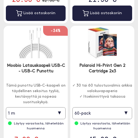
42.90 €
Lisää ostoskoriin
Lisää ostoskoriin
-34%
Moobio Latauskaapeli USB-C
Polaroid Hi-Print Gen 2
- USB-C Punottu
Cartridge 2x3
Tämä punottu USB-C-kaapeli on
✓ 30 tai 60 tulostusvalmis arkkia
täydellinen sekoitus tyyliä,
valokuvapaperia
kestävyyttä ja nopeaa
✓ Itsekiinnittyvä takaosa
suorituskykyä.
▾
▾
1 m
60-pack
Löytyy varastosta, lähetetään
Löytyy varastosta, lähetetään
huomenna
huomenna