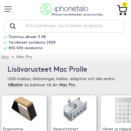
0
iPhone-tarvikkeiden asiantuntija
Toimitus alkaen 3.9€
Tarvikkeet vuodesta 2008
850 000 asiakasta
Mac
» Mac Pro
Lisävarusteet Mac Prolle
USB-hubbar, låslösningar, kablar, adaptrar och alla andra
tillbehör
du behöver till din
Mac Pro
.
Ergonomia
Haaroittimet
Hiiret ja näpp