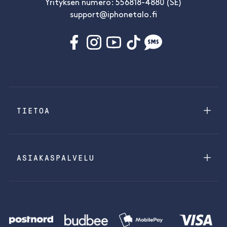
Yrityksen numero: 556818-4880 (SE)
support@iphonetalo.fi
TIETOA
ASIAKASPALVELU