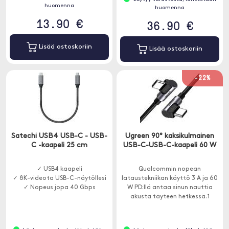
huomenna
huomenna
13.90 €
36.90 €
Lisää ostoskoriin
Lisää ostoskoriin
-22%
Satechi USB4 USB-C - USB-
Ugreen 90° kaksikulmainen
C -kaapeli 25 cm
USB-C-USB-C-kaapeli 60 W
✓ USB4 kaapeli
Qualcommin nopean
✓ 8K-videota USB-C-näytöllesi
lataustekniikan käyttö 3 A ja 60
✓ Nopeus jopa 40 Gbps
W PD:llä antaa sinun nauttia
akusta täyteen hetkessä. 1
metrin pituinen.