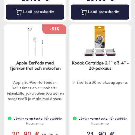
Lisää ostoskoriin
Lisää ostoskoriin
-51%
Apple EarPods med
Kodak Cartridge 2,1" x 3,4" -
fjärrkontroll och mikrofon
30-pakkaus
Apple EarPod -laitteiden
✓ Sisältää 30 valokuvapaperia.
kaiuttimet on suunniteltu
tekniikalla, joka vähentää äänen
menetystä ja maksimoi äänen.
Löytyy varastosta, lähetetään
Löytyy varastosta, lähetetään
huomenna
huomenna
20.90 €
21.90 €