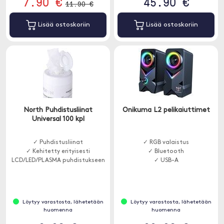
7.90 €
45.90 €
11.90 €
Lisää ostoskoriin
Lisää ostoskoriin
North Puhdistusliinat
Onikuma L2 pelikaiuttimet
Universal 100 kpl
✓ Puhdistusliinat
✓ RGB valaistus
✓ Kehitetty erityisesti
✓ Bluetooth
LCD/LED/PLASMA puhdistukseen
✓ USB-A
Löytyy varastosta, lähetetään
Löytyy varastosta, lähetetään
huomenna
huomenna