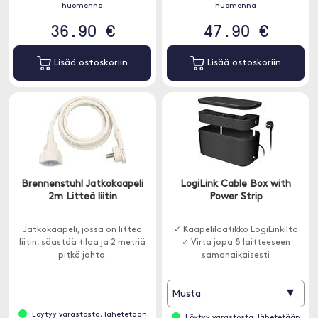
huomenna
huomenna
36.90 €
47.90 €
Lisää ostoskoriin
Lisää ostoskoriin
Brennenstuhl Jatkokaapeli
LogiLink Cable Box with
2m Litteä liitin
Power Strip
Jatkokaapeli, jossa on litteä
✓ Kaapelilaatikko LogiLinkiltä
liitin, säästää tilaa ja 2 metriä
✓ Virta jopa 8 laitteeseen
pitkä johto.
samanaikaisesti
▾
Musta
Löytyy varastosta, lähetetään
Löytyy varastosta, lähetetään