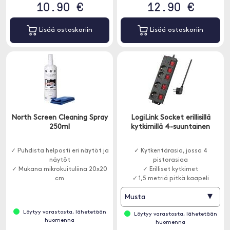
10.90 €
12.90 €
Lisää ostoskoriin
Lisää ostoskoriin
North Screen Cleaning Spray
LogiLink Socket erillisillä
250ml
kytkimillä 4-suuntainen
✓ Puhdista helposti eri näytöt ja
✓ Kytkentärasia, jossa 4
näytöt
pistorasiaa
✓ Mukana mikrokuituliina 20x20
✓ Erilliset kytkimet
cm
✓ 1,5 metriä pitkä kaapeli
▾
Musta
Löytyy varastosta, lähetetään
Löytyy varastosta, lähetetään
huomenna
huomenna