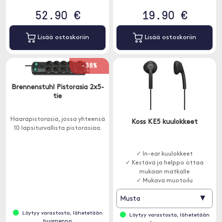
52.90 €
19.90 €
Lisää ostoskoriin
Lisää ostoskoriin
-38%
Brennenstuhl Pistorasia 2x5-
tie
Haarapistorasia, jossa yhteensä
Koss KE5 kuulokkeet
10 lapsiturvallista pistorasiaa.
✓ In-ear kuulokkeet
✓ Kestävä ja helppo ottaa
mukaan matkalle
✓ Mukava muotoilu
▾
Musta
Löytyy varastosta, lähetetään
Löytyy varastosta, lähetetään
huomenna