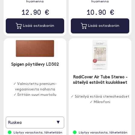
huomenna
huomenna
12.90 €
10.90 €
Lisää ostoskoriin
Lisää ostoskoriin
Spigen pöytälevy LD302
RadiCover Air Tube Stereo -
säteilyä estävät kuulokkeet
✓ Valmistettu premium-
vegaanisesta nahasta
✓ Erittäin suuri muotoilu
✓ Säteilyä estävä stereoheadset
✓ Mikrofoni
▾
Ruskea
Löytyy varastosta, lähetetään
Löytyy varastosta, lähetetään