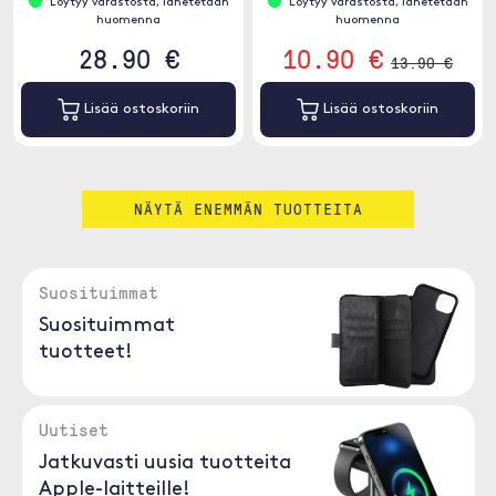
Löytyy varastosta, lähetetään
Löytyy varastosta, lähetetään
huomenna
huomenna
28.90 €
10.90 €
13.90 €
Lisää ostoskoriin
Lisää ostoskoriin
NÄYTÄ ENEMMÄN TUOTTEITA
Suosituimmat
Suosituimmat
tuotteet!
Uutiset
Jatkuvasti uusia tuotteita
Apple-laitteille!