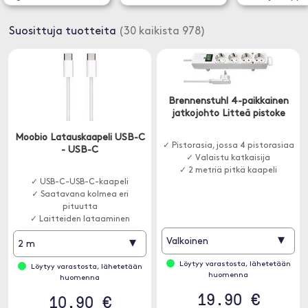
Suosittuja tuotteita
(30 kaikista 978)
Brennenstuhl 4-paikkainen
jatkojohto Litteä pistoke
Moobio Latauskaapeli USB-C
✓ Pistorasia, jossa 4 pistorasiaa
- USB-C
✓ Valaistu katkaisija
✓ 2 metriä pitkä kaapeli
✓ USB-C-USB-C-kaapeli
✓ Saatavana kolmea eri
pituutta
✓ Laitteiden lataaminen
▾
▾
Valkoinen
2 m
Löytyy varastosta, lähetetään
Löytyy varastosta, lähetetään
huomenna
huomenna
19.90 €
10.90 €